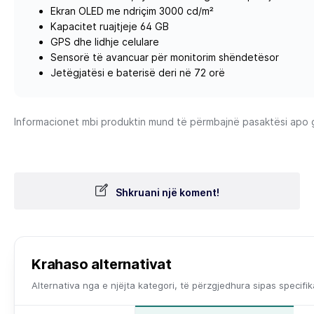
Ekran OLED me ndriçim 3000 cd/m²
Kapacitet ruajtjeje 64 GB
GPS dhe lidhje celulare
Sensorë të avancuar për monitorim shëndetësor
Jetëgjatësi e baterisë deri në 72 orë
Informacionet mbi produktin mund të përmbajnë pasaktësi apo gab
Shkruani një koment!
Krahaso alternativat
Alternativa nga e njëjta kategori, të përzgjedhura sipas specifi