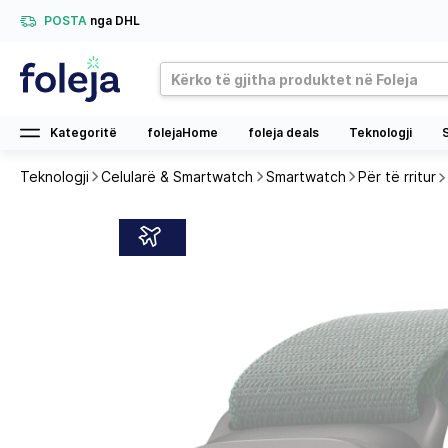
POSTA
nga DHL
Kategoritë
folejaHome
foleja deals
Teknologji
Teknologji
Celularë & Smartwatch
Smartwatch
Për të rritur