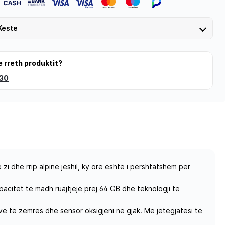
Keste
e rreth produktit?
 30
zi dhe rrip alpine jeshil, ky orë është i përshtatshëm për
pacitet të madh ruajtjeje prej 64 GB dhe teknologji të
ve të zemrës dhe sensor oksigjeni në gjak. Me jetëgjatësi të