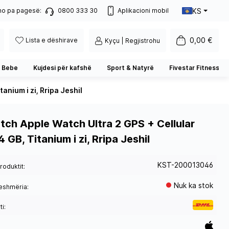
KS
no pa pagesë:
0800 333 30
Aplikacioni mobil
0,00 €
Lista e dëshirave
Kyçu | Regjistrohu
 Bebe
Kujdesi për kafshë
Sport & Natyrë
Fivestar Fitness
nium i zi, Rripa Jeshil
ch Apple Watch Ultra 2 GPS + Cellular
GB, Titanium i zi, Rripa Jeshil
KST-200013046
roduktit:
Nuk ka stok
eshmëria:
i: