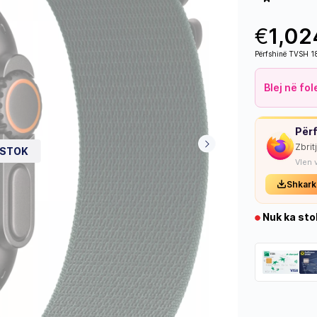
€
1,02
Përfshinë TVSH 
Blej në fo
Përf
Zbrit
 STOK
Vlen 
Shkark
Nuk ka sto