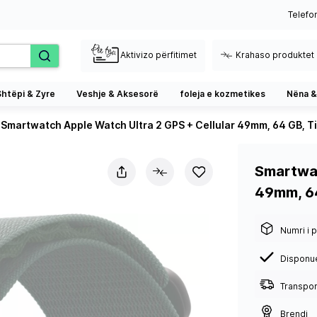
Telefo
Aktivizo përfitimet
Krahaso produktet
Shtëpi & Zyre
Veshje & Aksesorë
foleja e kozmetikes
Nëna &
Smartwatch Apple Watch Ultra 2 GPS + Cellular 49mm, 64 GB, Tita
Smartwat
49mm, 64 
Numri i p
Disponu
Transport
Brendi