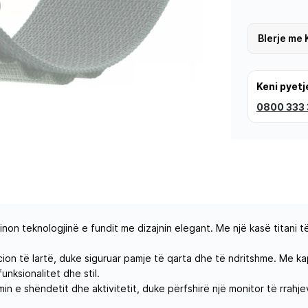
Blerje me 
Keni pyetj
0800 333
n teknologjinë e fundit me dizajnin elegant. Me një kasë titani të 
ion të lartë, duke siguruar pamje të qarta dhe të ndritshme. Me ka
unksionalitet dhe stil.
n e shëndetit dhe aktivitetit, duke përfshirë një monitor të rrahje