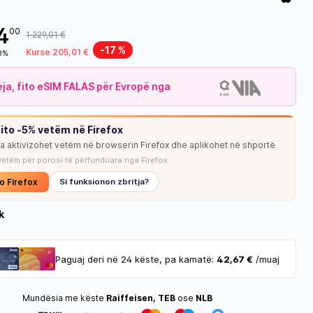
4
00
1 229,01 €
-17 %
Kurse 205,01 €
18%
leja, fito eSIM FALAS për Evropë nga
ito -5% vetëm në Firefox
ja aktivizohet vetëm në browserin Firefox dhe aplikohet në shportë
NUK KA STOK
vetëm për porosi të përfunduara nga Firefox.
o Firefox
Si funksionon zbritja?
k
Paguaj deri në 24 këste, pa kamatë:
42,67 €
/muaj
Mundësia me këste
Raiffeisen, TEB
ose
NLB