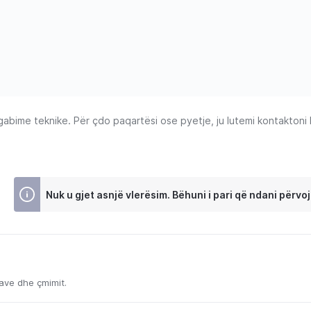
ime teknike. Për çdo paqartësi ose pyetje, ju lutemi kontaktoni Ku
Nuk u gjet asnjë vlerësim. Bëhuni i pari që ndani përvoj
kave dhe çmimit.