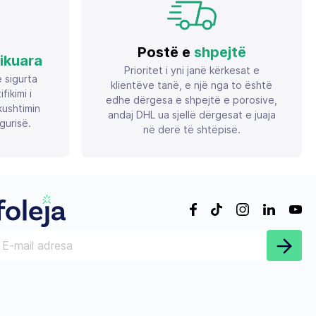
Postë e
shpejtë
fikuara
Prioritet i yni janë kërkesat e
ë sigurta
klientëve tanë, e një nga to është
ikimi i
edhe dërgesa e shpejtë e porosive,
ushtimin
andaj DHL ua sjellë dërgesat e juaja
gurisë.
në derë të shtëpisë.