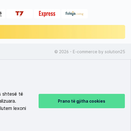
© 2026 - E-commerce by
solution25
s shtesë të
lizuara.
Prano të gjitha cookies
lutem lexoni