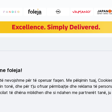
ne foleja!
 të nevojshme për të operuar faqen. Me pëlqimin tuaj, Cookie
n tonë, dhe për t’ju ofruar përmbajtje dhe reklama të persona
ilat të dhëna mblidhen dhe si ndahen me partnerët tanë, ju 