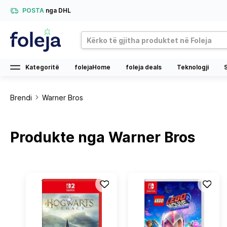
POSTA
nga DHL
Kategoritë
folejaHome
foleja deals
Teknologji
Brendi
Warner Bros
Produkte nga Warner Bros