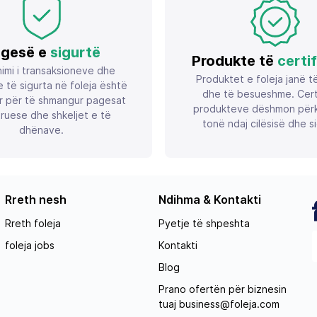
gesë e
sigurtë
Produkte të
certi
imi i transaksioneve dhe
Produktet e foleja janë t
 të sigurta në foleja është
dhe të besueshme. Certif
r për të shmangur pagesat
produkteve dëshmon përk
ruese dhe shkeljet e të
tonë ndaj cilësisë dhe si
dhënave.
Rreth nesh
Ndihma & Kontakti
Rreth foleja
Pyetje të shpeshta
foleja jobs
Kontakti
Blog
Prano ofertën për biznesin
tuaj
business@foleja.com