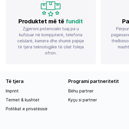
Produktet më të
fundit
Pa
Zgjeroni potencialin tuaj pa u
Përpun
kufizuar në kompjuterë, telefona
pagesave
celularë, kamera dhe shumë pajisje
thelbëso
të tjera teknologjike të cilat foleja
masht
ofron.
Të tjera
Programi partneritetit
Imprint
Bëhu partner
Termet & kushtet
Kyçu si partner
Politikat e privatësisë