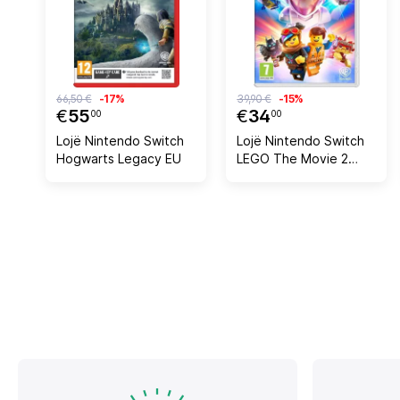
66,50 €
-17%
39,90 €
-15%
€
55
€
34
00
00
Lojë Nintendo Switch
Lojë Nintendo Switch
Hogwarts Legacy EU
LEGO The Movie 2
Videogame