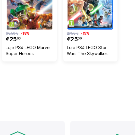
30,50 €
-18%
29,50 €
-15%
€
25
€
25
00
00
Lojë PS4 LEGO Marvel
Lojë PS4 LEGO Star
Super Heroes
Wars The Skywalker
Saga