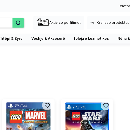
Telefo
Aktivizo përfitimet
Krahaso produktet
Shtëpi & Zyre
Veshje & Aksesorë
foleja e kozmetikes
Nëna &