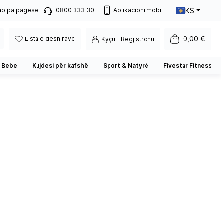
KS
no pa pagesë:
0800 333 30
Aplikacioni mobil
0,00 €
Lista e dëshirave
Kyçu | Regjistrohu
 Bebe
Kujdesi për kafshë
Sport & Natyrë
Fivestar Fitness