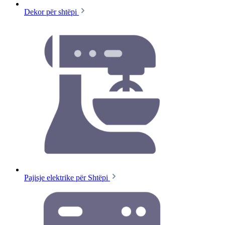
Dekor për shtëpi
Pajisje elektrike për Shtëpi