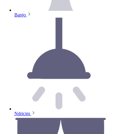
Banjo
Ndriçim