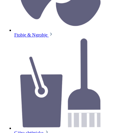
Ftohje & Ngrohje
Gjëra shtëpiake