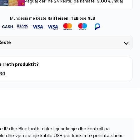
Paguaj deri në 24 këste, pa kamatë:
3,00 €
/muaj
Mundësia me këste
Raiffeisen, TEB
ose
NLB
Keste
e rreth produktit?
 30
R dhe Bluetooth, duke lejuar lidhje dhe kontroll pa
ple dhe vjen me një kabllo USB për karikim të përshtatshëm.