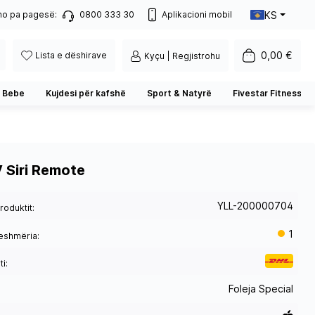
KS
no pa pagesë:
0800 333 30
Aplikacioni mobil
0,00 €
Lista e dëshirave
Kyçu | Regjistrohu
 Bebe
Kujdesi për kafshë
Sport & Natyrë
Fivestar Fitness
 Siri Remote
YLL-200000704
roduktit:
1
eshmëria:
i:
Foleja Special