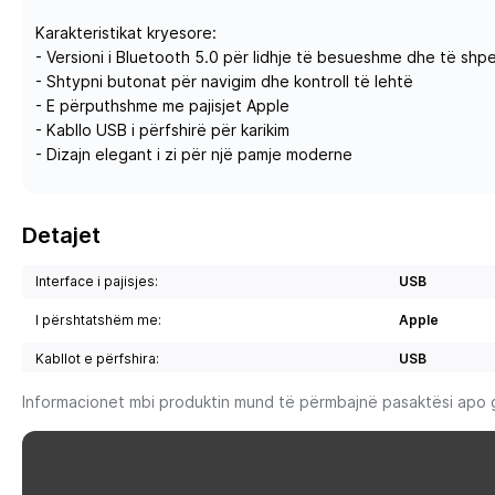
Karakteristikat kryesore:
- Versioni i Bluetooth 5.0 për lidhje të besueshme dhe të shpe
- Shtypni butonat për navigim dhe kontroll të lehtë
- E përputhshme me pajisjet Apple
- Kabllo USB i përfshirë për karikim
- Dizajn elegant i zi për një pamje moderne
Detajet
Interface i pajisjes:
USB
I përshtatshëm me:
Apple
Kabllot e përfshira:
USB
Informacionet mbi produktin mund të përmbajnë pasaktësi apo gab