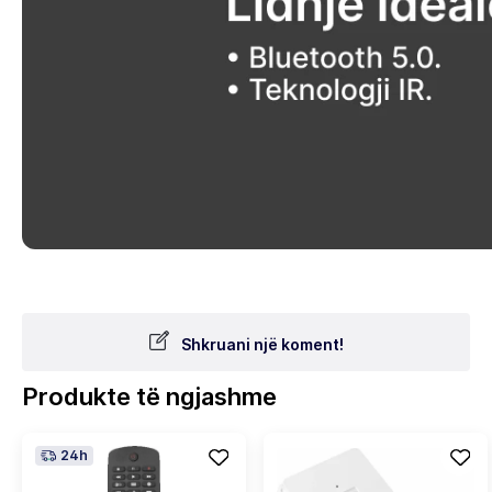
Shkruani një koment!
Produkte të ngjashme
24h