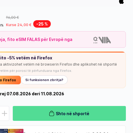
96,00 €
-25 %
Kurse 24,00 €
18%
leja, fito eSIM FALAS për Evropë nga
ito -5% vetëm në Firefox
ja aktivizohet vetëm në browserin Firefox dhe aplikohet në shportë
vetëm për porosi të përfunduara nga Firefox.
o Firefox
Si funksionon zbritja?
rej 07.08.2026 deri 11.08.2026
Shto në shportë