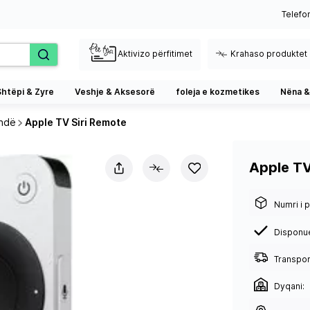
Telefo
Aktivizo përfitimet
Krahaso produktet
Shtëpi & Zyre
Veshje & Aksesorë
foleja e kozmetikes
Nëna &
ndë
Apple TV Siri Remote
Apple TV
Numri i p
Disponu
Transport
Dyqani: