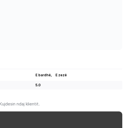
E bardhë,
E zezë
5.0
jdesin ndaj klientit.