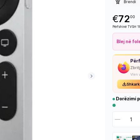
Brendi
€
72
00
Përfshinë TVSH 
Blej në fo
Përf
Zbrit
Vlen 
Shkark
Dorëzimi p