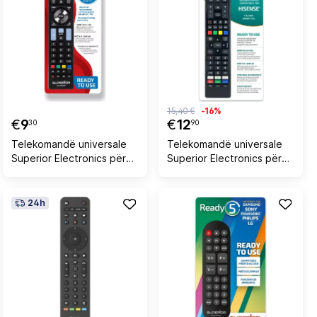
15,40 €
-16%
€
9
€
12
30
90
Telekomandë universale
Telekomandë universale
Superior Electronics për
Superior Electronics për
LG, Smart TV
Hisense Smart TV
24h