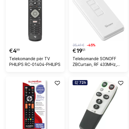
35,49 €
-45%
€
4
€
19
99
51
Telekomandë për TV
Telekomandë SONOFF
PHILIPS RC-01404-PHILIPS
ZBCurtain, RF 433MHz,
bateri CR2450 3V, e
bardhë
72h