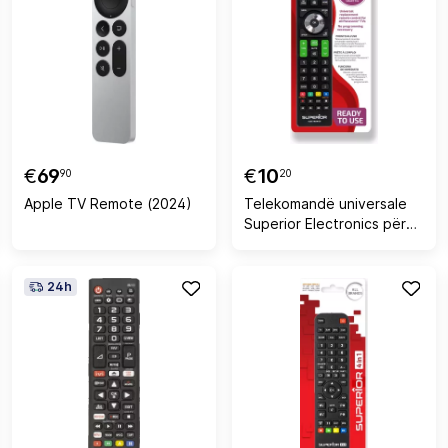
€
69
€
10
90
20
Apple TV Remote (2024)
Telekomandë universale
Superior Electronics për
Panasonic
24h