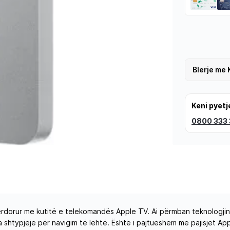
Blerje me 
Keni pyetj
0800 333
orur me kutitë e telekomandës Apple TV. Ai përmban teknologjinë I
shtypjeje për navigim të lehtë. Është i pajtueshëm me pajisjet Ap