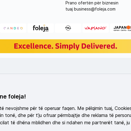
Prano ofertën për biznesin
tuaj
business@foleja.com
ne foleja!
 të nevojshme për të operuar faqen. Me pëlqimin tuaj, Cookie
n tonë, dhe për t’ju ofruar përmbajtje dhe reklama të persona
ilat të dhëna mblidhen dhe si ndahen me partnerët tanë, ju 