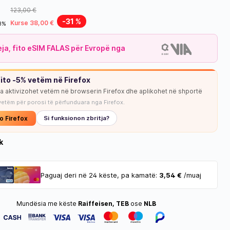
123,00 €
-31 %
Kurse 38,00 €
18%
leja, fito eSIM FALAS për Evropë nga
ito -5% vetëm në Firefox
ja aktivizohet vetëm në browserin Firefox dhe aplikohet në shportë
NUK KA STOK
vetëm për porosi të përfunduara nga Firefox.
o Firefox
Si funksionon zbritja?
k
Paguaj deri në 24 këste, pa kamatë:
3,54 €
/muaj
Mundësia me këste
Raiffeisen, TEB
ose
NLB