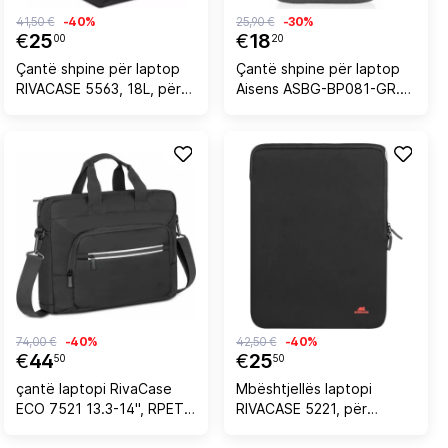
41,50 €
-40%
25,90 €
-30%
€
25
€
18
00
20
Çantë shpine për laptop
Çantë shpine për laptop
RIVACASE 5563, 18L, për
Aisens ASBG-BP081-GR.
13.3\", e zezë
17", hiri
74,00 €
-40%
42,50 €
-40%
€
44
€
25
50
50
çantë laptopi RivaCase
Mbështjellës laptopi
ECO 7521 13.3-14", RPET,
RIVACASE 5221, për
waterproof, e zezë
MacBook 13 / deri 13.3",