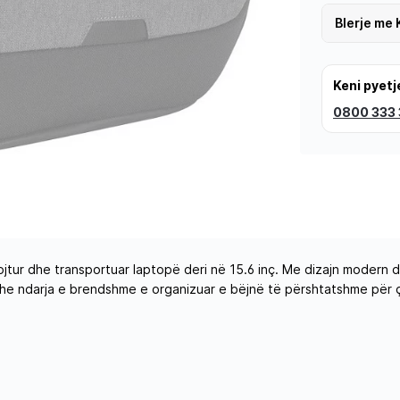
Blerje me 
Keni pyetj
0800 333
jtur dhe transportuar laptopë deri në 15.6 inç. Me dizajn modern d
he ndarja e brendshme e organizuar e bëjnë të përshtatshme për 