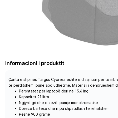
Informacioni i produktit
Çanta e shpinës Targus Cypress është e dizajnuar për të mbro
të përditshëm, punë apo udhëtime. Materiali i qëndrueshëm d
Përshtatet për laptopë deri në 15.6 inç
Kapacitet 21 litra
Ngjyrë gri dhe e zezë, pamje monokromatike
Dorezë bartëse dhe rripa shpatullash të rehatshëm
Peshë 900 gramë