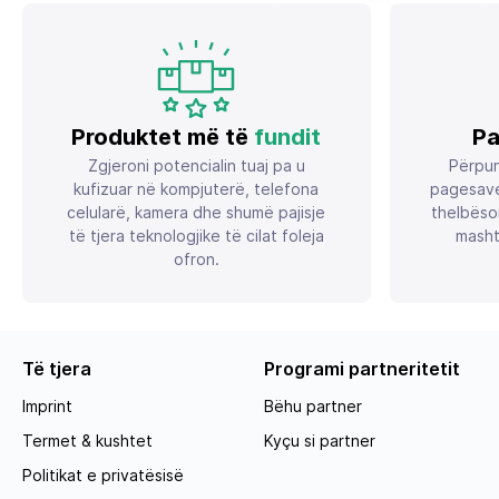
Produktet më të
fundit
Pa
Zgjeroni potencialin tuaj pa u
Përpun
kufizuar në kompjuterë, telefona
pagesave
celularë, kamera dhe shumë pajisje
thelbëso
të tjera teknologjike të cilat foleja
masht
ofron.
Të tjera
Programi partneritetit
Imprint
Bëhu partner
Termet & kushtet
Kyçu si partner
Politikat e privatësisë