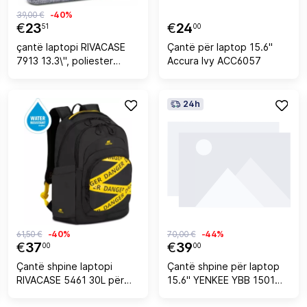
39,00 €
-40%
€
23
€
24
51
00
çantë laptopi RIVACASE
Çantë për laptop 15.6"
7913 13.3\", poliester
Accura Ivy ACC6057
waterproof, me doreza,
gri e çelët
24h
61,50 €
-40%
70,00 €
-44%
€
37
€
39
00
00
Çantë shpine laptopi
Çantë shpine për laptop
RIVACASE 5461 30L për
15.6" YENKEE YBB 1501
15.6\", water-repellent, e
NOMAD