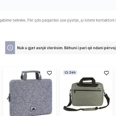
ime teknike. Për çdo paqartësi ose pyetje, ju lutemi kontaktoni Ku
Nuk u gjet asnjë vlerësim. Bëhuni i pari që ndani përvoj
24h