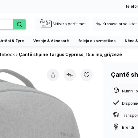
Telefo
Aktivizo përfitimet
Krahaso produktet
Shtëpi & Zyre
Veshje & Aksesorë
foleja e kozmetikes
Nëna &
otebook
Çantë shpine Targus Cypress, 15.6 inç, gri/zezë
Çantë sh
Numri i p
Disponu
Transport
Brendi