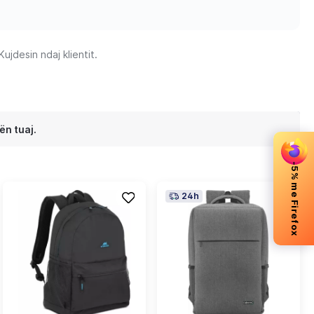
jdesin ndaj klientit.
ën tuaj.
-5% me Firefox
24h