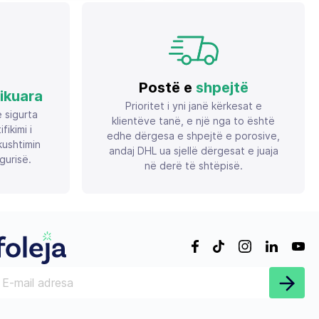
neopren 5 mm, i zi
Postë e
shpejtë
fikuara
Prioritet i yni janë kërkesat e
ë sigurta
klientëve tanë, e një nga to është
ikimi i
edhe dërgesa e shpejtë e porosive,
ushtimin
andaj DHL ua sjellë dërgesat e juaja
gurisë.
në derë të shtëpisë.