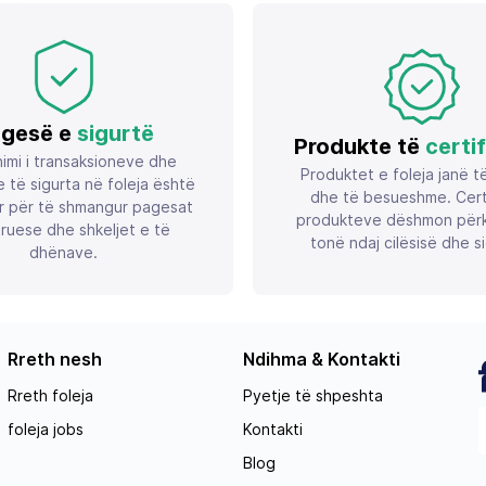
zezë
gesë e
sigurtë
Produkte të
certi
imi i transaksioneve dhe
Produktet e foleja janë t
 të sigurta në foleja është
dhe të besueshme. Certif
r për të shmangur pagesat
produkteve dëshmon përk
ruese dhe shkeljet e të
tonë ndaj cilësisë dhe si
dhënave.
Rreth nesh
Ndihma & Kontakti
Rreth foleja
Pyetje të shpeshta
foleja jobs
Kontakti
Blog