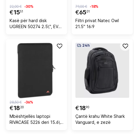
22,00 €
-30%
79,00 €
-18%
€
15
€
65
51
01
Kasë për hard disk
Filtri privat Natec Owl
UGREEN 50274 2.5\", EVA,
21.5" 16:9
rezistente ndaj goditjeve
dhe spërkatjeve, 18 x 9.5
x 5.5 cm, e zezë
24h
28,50 €
-36%
€
18
€
18
20
90
Mbështjellës laptopi
Çantë krahu White Shark
RIVACASE 5226 deri 15.6\"
Vanguard, e zezë
i zi