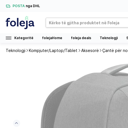
POSTA
nga DHL
Kategoritë
folejaHome
foleja deals
Teknologji
Teknologji
Kompjuter/Laptop/Tablet
Aksesorë
Çantë për n