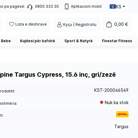
KS
no pa pagesë:
0800 333 30
Aplikacioni mobil
0,00 €
Lista e dëshirave
Kyçu | Regjistrohu
 Bebe
Kujdesi për kafshë
Sport & Natyrë
Fivestar Fitness
pine Targus Cypress, 15.6 inç, gri/zezë
KST-200046549
roduktit:
Nuk ka stok
eshmëria:
i:
Targus