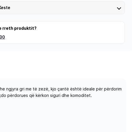
Keste
e rreth produktit?
 30
he ngjyra gri me të zezë, kjo çantë është ideale për përdorim
çdo përdorues që kërkon siguri dhe komoditet.