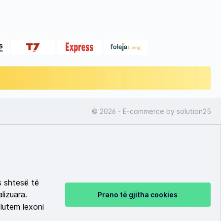
© 2026 - E-commerce by
solution25
s shtesë të
lizuara.
Prano të gjitha cookies
lutem lexoni