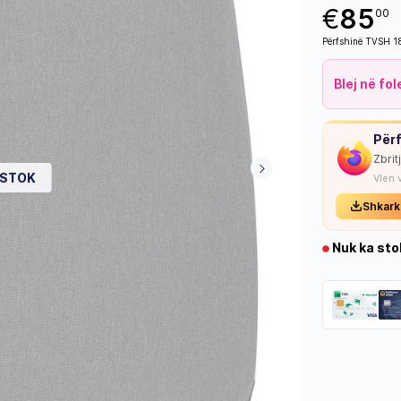
€
85
00
Përfshinë TVSH 
Blej në fo
Përf
Zbrit
 STOK
Vlen 
Shkark
Nuk ka sto