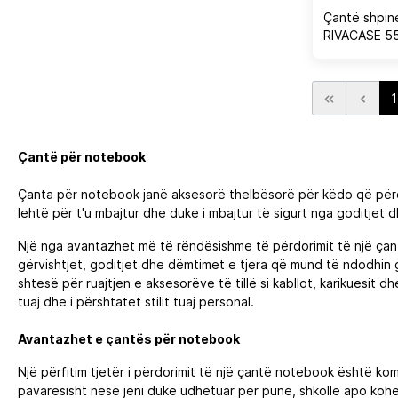
Çantë shpin
RIVACASE 55
13.3\", e ze
1
Çantë për notebook
Çanta për notebook janë aksesorë thelbësorë për këdo që përdo
lehtë për t'u mbajtur dhe duke i mbajtur të sigurt nga goditjet d
Një nga avantazhet më të rëndësishme të përdorimit të një çantë
gërvishtjet, goditjet dhe dëmtimet e tjera që mund të ndodhin 
shtesë për ruajtjen e aksesorëve të tillë si kabllot, karikuesit 
tuaj dhe i përshtatet stilit tuaj personal.
Avantazhet e çantës për notebook
Një përfitim tjetër i përdorimit të një çantë notebook është ko
pavarësisht nëse jeni duke udhëtuar për punë, shkollë apo kohë të