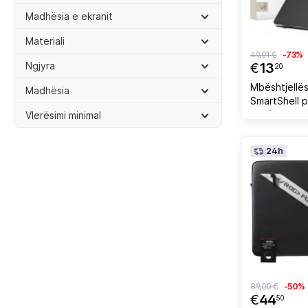
Madhësia e ekranit
Materiali
49,01 €
-73%
Ngjyra
€
13
20
Mbështjellë
Madhësia
SmartShell 
16" (M1/M2/
Vlerësimi minimal
zi mat
24h
89,00 €
-50%
€
44
50