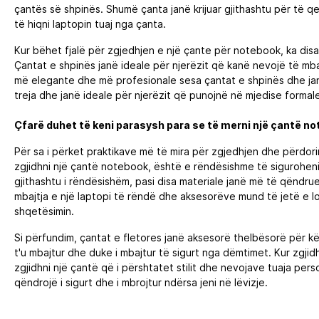
çantës së shpinës. Shumë çanta janë krijuar gjithashtu për të qe
të hiqni laptopin tuaj nga çanta.
Kur bëhet fjalë për zgjedhjen e një çante për notebook, ka dis
Çantat e shpinës janë ideale për njerëzit që kanë nevojë të mba
më elegante dhe më profesionale sesa çantat e shpinës dhe jan
treja dhe janë ideale për njerëzit që punojnë në mjedise formale
Çfarë duhet të keni parasysh para se të merni një çantë n
Për sa i përket praktikave më të mira për zgjedhjen dhe përdori
zgjidhni një çantë notebook, është e rëndësishme të siguroheni
gjithashtu i rëndësishëm, pasi disa materiale janë më të qëndru
mbajtja e një laptopi të rëndë dhe aksesorëve mund të jetë e 
shqetësimin.
Si përfundim, çantat e fletores janë aksesorë thelbësorë për kë
t'u mbajtur dhe duke i mbajtur të sigurt nga dëmtimet. Kur zgjid
zgjidhni një çantë që i përshtatet stilit dhe nevojave tuaja per
qëndrojë i sigurt dhe i mbrojtur ndërsa jeni në lëvizje.