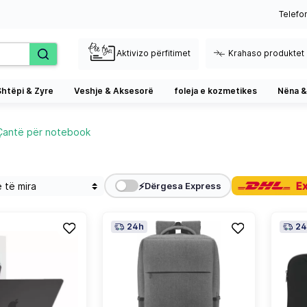
Telefo
Aktivizo përfitimet
Krahaso produktet
Shtëpi & Zyre
Veshje & Aksesorë
foleja e kozmetikes
Nëna &
Çantë për notebook
⚡
Dërgesa Express
24h
24