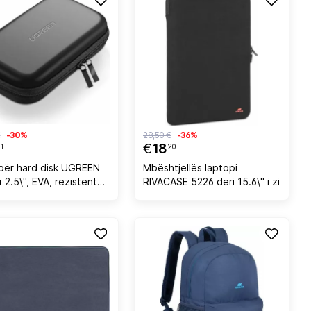
€
-30%
28,50 €
-36%
€
18
1
20
për hard disk UGREEN
Mbështjellës laptopi
 2.5\", EVA, rezistente
RIVACASE 5226 deri 15.6\" i zi
goditjeve dhe
tjeve, 18 x 9.5 x 5.5
 zezë