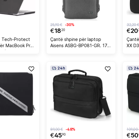
25,90 €
-30%
32,20 
€
18
€
20
20
s Tech-Protect
Çantë shpine për laptop
Çantë lapt
për MacBook Pro
Aisens ASBG-BP081-GR. 17",
XX D31
M3) 2021-2023, i
hiri
24h
24
89,00 €
-48%
109,00
€
45
€
50
90