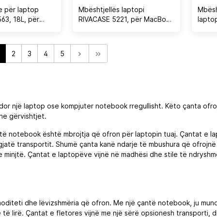
e për laptop
Mbështjellës laptopi
Mbësh
63, 18L, për
RIVACASE 5221, për MacBook
lapto
zë
13 / deri 13.3", neopren 5 mm,
15.6\
i zi
neopr
2
3
4
5
r një laptop ose kompjuter notebook rregullisht. Këto çanta ofroj
he gërvishtjet.
 notebook është mbrojtja që ofron për laptopin tuaj. Çantat e lapto
gjatë transportit. Shumë çanta kanë ndarje të mbushura që ofrojnë 
dhe minjtë. Çantat e laptopëve vijnë në madhësi dhe stile të ndryshm
moditeti dhe lëvizshmëria që ofron. Me një çantë notebook, ju mund
 lirë. Çantat e fletores vijnë me një sërë opsionesh transporti, duk