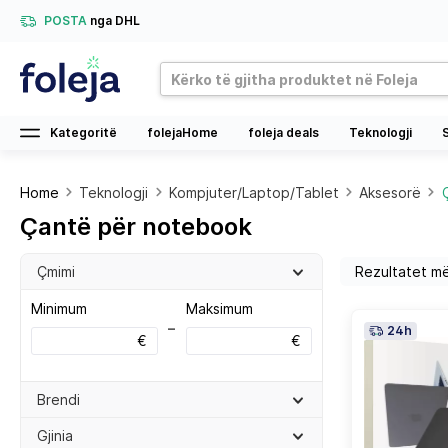
POSTA
nga DHL
Kategoritë
folejaHome
foleja deals
Teknologji
Home
Teknologji
Kompjuter/Laptop/Tablet
Aksesorë
Çantë për notebook
Çmimi
Minimum
Maksimum
–
24h
€
€
Brendi
Gjinia