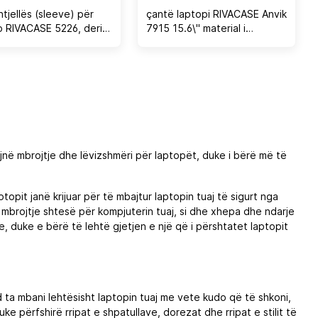
tjellës (sleeve) për
çantë laptopi RIVACASE Anvik
p RIVACASE 5226, deri
7915 15.6\" material i
", memory foam,
papërshkueshëm nga uji, gri
ene, dark blue
e çelët
në mbrojtje dhe lëvizshmëri për laptopët, duke i bërë më të
pit janë krijuar për të mbajtur laptopin tuaj të sigurt nga
mbrojtje shtesë për kompjuterin tuaj, si dhe xhepa dhe ndarje
e, duke e bërë të lehtë gjetjen e një që i përshtatet laptopit
 ta mbani lehtësisht laptopin tuaj me vete kudo që të shkoni,
e përfshirë rripat e shpatullave, dorezat dhe rripat e stilit të