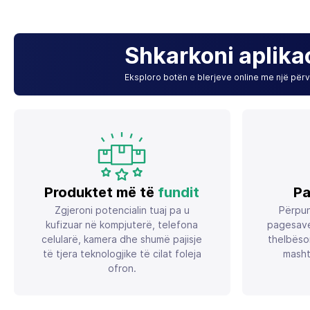
Shkarkoni aplika
Eksploro botën e blerjeve online me një përvo
Produktet më të
fundit
Pa
Zgjeroni potencialin tuaj pa u
Përpun
kufizuar në kompjuterë, telefona
pagesave
celularë, kamera dhe shumë pajisje
thelbëso
të tjera teknologjike të cilat foleja
masht
ofron.