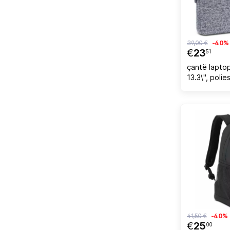
39,00 €
-40%
€
23
51
çantë lapto
13.3\", poli
me doreza, g
41,50 €
-40%
€
25
00