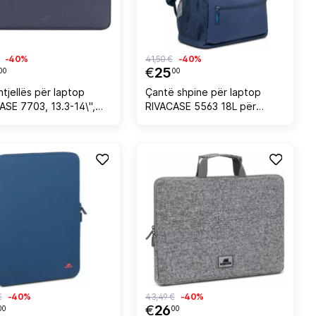
-40%
41,50 €
-40%
€
25
00
00
tjellës për laptop
Çantë shpine për laptop
ASE 7703, 13.3-14\",
RIVACASE 5563 18L për
oliester, i
13.3\", blu
shkueshëm nga uji, me
r të dyfishtë, blu
€
-40%
43,49 €
-40%
€
26
00
00