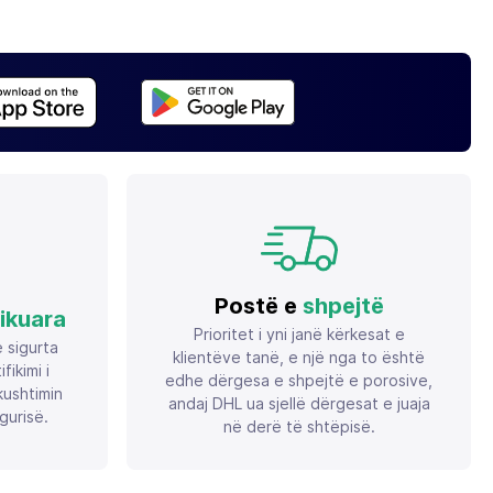
Postë e
shpejtë
fikuara
Prioritet i yni janë kërkesat e
ë sigurta
klientëve tanë, e një nga to është
ikimi i
edhe dërgesa e shpejtë e porosive,
ushtimin
andaj DHL ua sjellë dërgesat e juaja
gurisë.
në derë të shtëpisë.