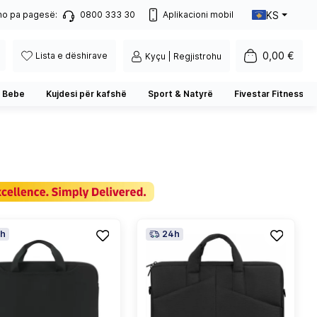
KS
no pa pagesë:
0800 333 30
Aplikacioni mobil
0,00 €
Lista e dëshirave
Kyçu | Regjistrohu
 Bebe
Kujdesi për kafshë
Sport & Natyrë
Fivestar Fitness
h
24h