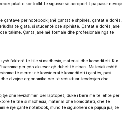
ëpër pikat e kontrollit të sigurisë së aeroportit pa pasur nevojë
 të çantave për notebook janë çantat e shpinës, çantat e dorës.
riudha të gjata, si studentë ose alpinistë. Çantat e dorës janë
 ose takime. Çanta janë më formale dhe profesionale nga të
sh faktorë të tillë si madhësia, materiali dhe komoditeti. Kur
aftueshme për çdo aksesor që duhet të mbani. Materiali është
dësishme të merret në konsideratë komoditeti i çantës, pasi
r dhe dizajne ergonomike për të reduktuar tendosjen dhe
jtje dhe lëvizshmëri për laptopët, duke i bërë më të lehtë për
orë të tillë si madhësia, materiali dhe komoditeti, dhe të
min e një çantë notebook, mund të siguroheni që pajisja juaj të