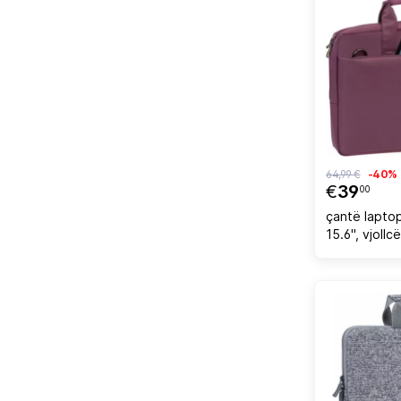
64,99 €
-40%
€
39
00
çantë lapto
15.6", vjollcë