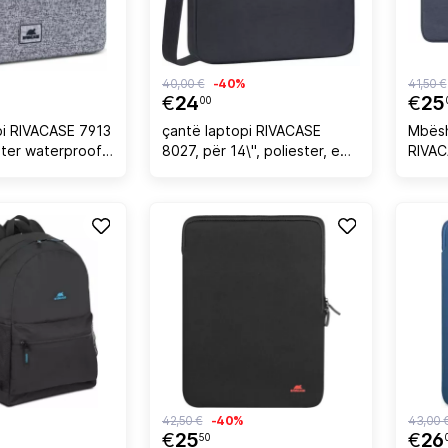
40,00 €
-40%
41,50 €
€
24
€
25
00
pi RIVACASE 7913
çantë laptopi RIVACASE
Mbësh
ester waterproof,
8027, për 14\", poliester, e
RIVAC
ri e çelët
zezë
RPET p
papër
zinxhi
42,50 €
-40%
43,00 
€
25
€
26
50