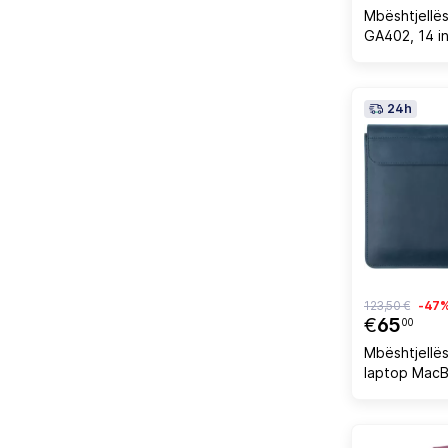
Mbështjell
GA402, 14 inç
ndaj ujit
24h
123,50 €
-47
€
65
00
Mbështjellës
laptop MacB
Oxford, e ka