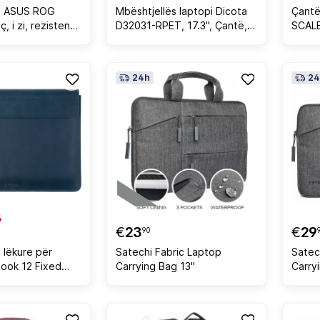
ës ASUS ROG
Mbështjellës laptopi Dicota
Çantë
, i zi, rezistent
D32031-RPET, 17.3", Çantë, E
SCALE
zezë
24h
24
%
€
23
€
29
90
 lëkure për
Satechi Fabric Laptop
Satec
ook 12 Fixed
Carrying Bag 13"
Carry
ltër