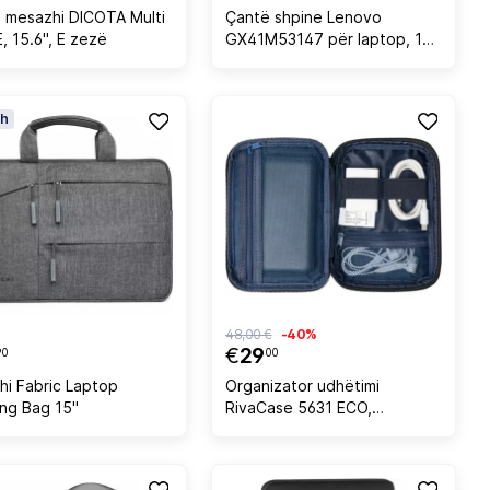
 mesazhi DICOTA Multi
Çantë shpine Lenovo
, 15.6", E zezë
GX41M53147 për laptop, 16",
E zezë
h
48,00 €
-40%
€
29
90
00
hi Fabric Laptop
Organizator udhëtimi
ing Bag 15"
RivaCase 5631 ECO,
185×40×135 mm, i zi