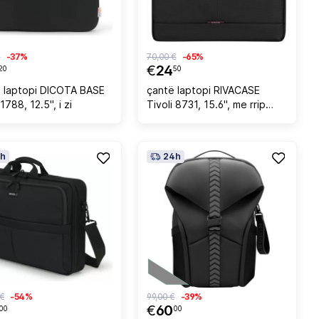
€
-37%
70,00 €
-65%
€
24
20
50
opi DICOTA BASE
çantë laptopi RIVACASE
788, 12.5", i zi
Tivoli 8731, 15.6", me rrip
shpatulle i rregullueshëm, gri
h
24h
 €
-54%
99,00 €
-39%
€
60
00
00