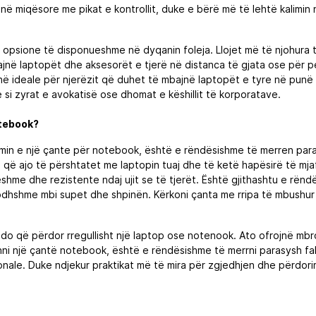
në miqësore me pikat e kontrollit, duke e bërë më të lehtë kalimin n
a opsione të disponueshme në dyqanin foleja. Llojet më të njohura
jnë laptopët dhe aksesorët e tjerë në distanca të gjata ose për pe
ë ideale për njerëzit që duhet të mbajnë laptopët e tyre në punë
 si zyrat e avokatisë ose dhomat e këshillit të korporatave.
otebook?
min e një çante për notebook, është e rëndësishme të merren parasy
 që ajo të përshtatet me laptopin tuaj dhe të ketë hapësirë të mj
eshme dhe rezistente ndaj ujit se të tjerët. Është gjithashtu e rën
lodhshme mbi supet dhe shpinën. Kërkoni çanta me rripa të mbushu
do që përdor rregullisht një laptop ose notenook. Ato ofrojnë mbro
hni një çantë notebook, është e rëndësishme të merrni parasysh fakt
sonale. Duke ndjekur praktikat më të mira për zgjedhjen dhe përdori