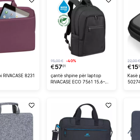
95,00 €
-40%
22,00 
€
57
€
15
01
5
pi RIVACASE 8231
çantë shpine për laptop
Kasë 
RIVACASE ECO 7561 15.6–
50274
16\", material i
ndaj 
papërshkueshëm nga uji,
spërka
RPET polyester, e zezë
cm, e