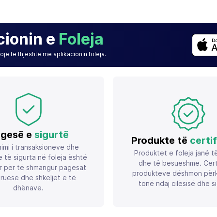
cionin e
Foleja
jë të thjeshtë me aplikacionin foleja.
gesë e
sigurtë
Produkte të
certi
imi i transaksioneve dhe
Produktet e foleja janë t
 të sigurta në foleja është
dhe të besueshme. Certif
r për të shmangur pagesat
produkteve dëshmon përk
ruese dhe shkeljet e të
tonë ndaj cilësisë dhe si
dhënave.