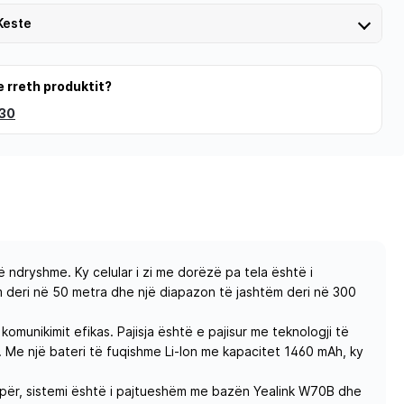
Keste
e rreth produktit?
 30
 ndryshme. Ky celular i zi me dorëzë pa tela është i
m deri në 50 metra dhe një diapazon të jashtëm deri në 300
omunikimit efikas. Pajisja është e pajisur me teknologji të
. Me një bateri të fuqishme Li-Ion me kapacitet 1460 mAh, ky
 tepër, sistemi është i pajtueshëm me bazën Yealink W70B dhe