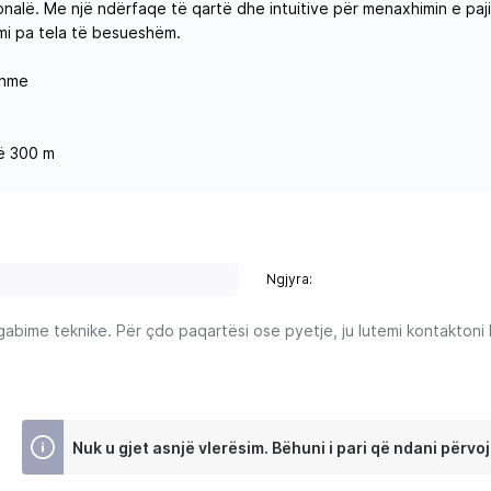
onalë. Me një ndërfaqe të qartë dhe intuitive për menaxhimin e paji
mi pa tela të besueshëm.
shme
në 300 m
Ngjyra:
ime teknike. Për çdo paqartësi ose pyetje, ju lutemi kontaktoni Ku
Nuk u gjet asnjë vlerësim. Bëhuni i pari që ndani përvoj