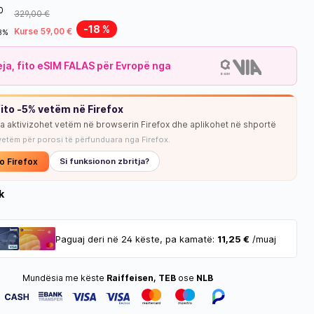
0
329,00 €
-18 %
Kurse 59,00 €
18%
leja, fito eSIM FALAS për Evropë nga
ito -5% vetëm në Firefox
ja aktivizohet vetëm në browserin Firefox dhe aplikohet në shportë
vetëm për porosi të përfunduara nga Firefox.
o Firefox
Si funksionon zbritja?
k
Paguaj deri në 24 këste, pa kamatë:
11,25 €
/muaj
Mundësia me këste
Raiffeisen, TEB
ose
NLB