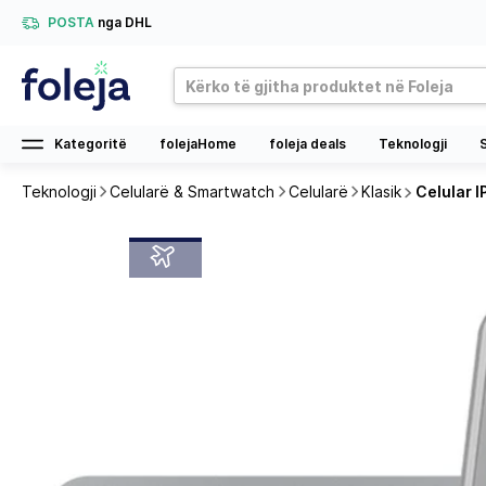
POSTA
nga DHL
Kategoritë
folejaHome
foleja deals
Teknologji
Teknologji
Celularë & Smartwatch
Celularë
Klasik
Celular IP