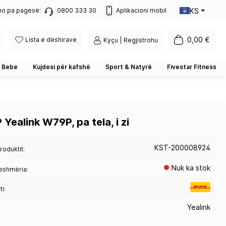
KS
no pa pagesë:
0800 333 30
Aplikacioni mobil
0,00 €
Lista e dëshirave
Kyçu | Regjistrohu
 Bebe
Kujdesi për kafshë
Sport & Natyrë
Fivestar Fitness
P Yealink W79P, pa tela, i zi
KST-200008924
roduktit:
Nuk ka stok
eshmëria:
i:
Yealink