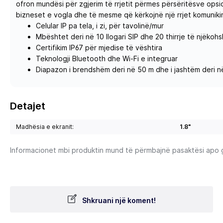
ofron mundësi për zgjerim të rrjetit përmes përsëritësve opsi
bizneset e vogla dhe të mesme që kërkojnë një rrjet komuniki
Celular IP pa tela, i zi, për tavolinë/mur
Mbështet deri në 10 llogari SIP dhe 20 thirrje të njëkoh
Certifikim IP67 për mjedise të vështira
Teknologji Bluetooth dhe Wi-Fi e integruar
Diapazon i brendshëm deri në 50 m dhe i jashtëm deri 
Detajet
Madhësia e ekranit:
1.8"
Informacionet mbi produktin mund të përmbajnë pasaktësi apo gab
Shkruani një koment!