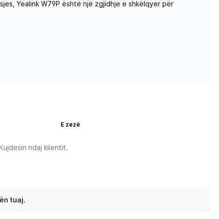
sjes, Yealink W79P është një zgjidhje e shkëlqyer për
E zezë
jdesin ndaj klientit.
ën tuaj.