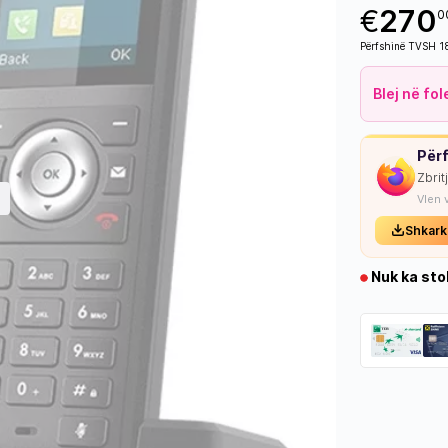
€
270
0
Përfshinë TVSH 
Blej në fo
Përf
Zbrit
Vlen 
Shkark
Nuk ka sto