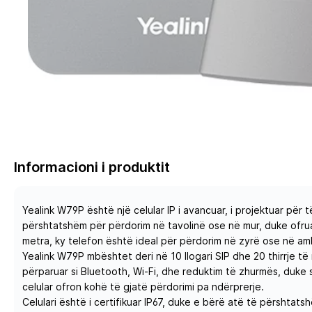
Informacioni i produktit
Yealink W79P është një celular IP i avancuar, i projektuar pë
përshtatshëm për përdorim në tavolinë ose në mur, duke ofrua
metra, ky telefon është ideal për përdorim në zyrë ose në a
Yealink W79P mbështet deri në 10 llogari SIP dhe 20 thirrje të 
përparuar si Bluetooth, Wi-Fi, dhe reduktim të zhurmës, duke 
celular ofron kohë të gjatë përdorimi pa ndërprerje.
Celulari është i certifikuar IP67, duke e bërë atë të përshta