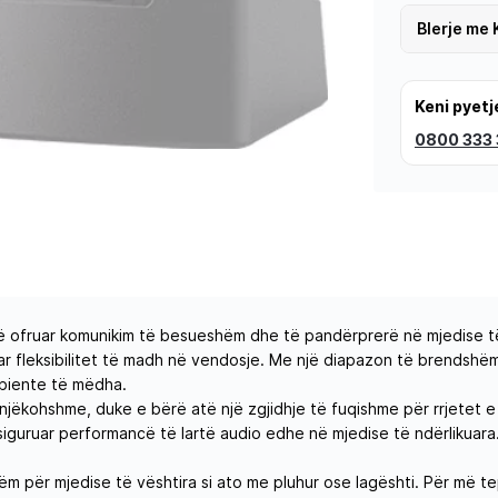
Blerje me 
Keni pyetj
0800 333
r të ofruar komunikim të besueshëm dhe të pandërprerë në mjedise të
r fleksibilitet të madh në vendosje. Me një diapazon të brendshë
mbiente të mëdha.
njëkohshme, duke e bërë atë një zgjidhje të fuqishme për rrjetet e k
siguruar performancë të lartë audio edhe në mjedise të ndërlikuara
tshëm për mjedise të vështira si ato me pluhur ose lagështi. Për më