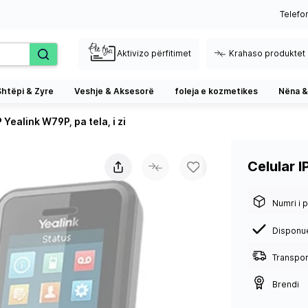
Telefo
Aktivizo përfitimet
Krahaso produktet
Shtëpi & Zyre
Veshje & Aksesorë
foleja e kozmetikes
Nëna &
 Yealink W79P, pa tela, i zi
Celular I
Numri i p
Disponu
Transport
Brendi