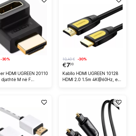
-30%
10,40 €
-30%
€
7
30
er HDMI UGREEN 20110
Kabllo HDMI UGREEN 10128
i djathtë M në F
HDMI 2.0 1.5m 4K@60Hz, e
z i veshur me ar, i zi,
zezë
ag