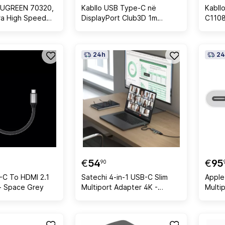
I UGREEN 70320,
Kabllo USB Type-C në
Kabll
tra High Speed
DisplayPort Club3D 1m
C1108
 kuti, e zezë
10K60Hz e zezë
zezë
24h
24
€
54
€
95
90
-C To HDMI 2.1
Satechi 4-in-1 USB-C Slim
Apple
- Space Grey
Multiport Adapter 4K -
Multi
Space Grey