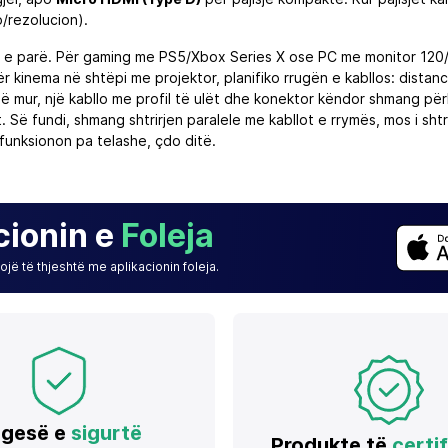
/rezolucion).
ën e parë. Për gaming me PS5/Xbox Series X ose PC me monitor 120
r kinema në shtëpi me projektor, planifiko rrugën e kabllos: distan
r në mur, një kabllo me profil të ulët dhe konektor këndor shmang për
it. Së fundi, shmang shtrirjen paralele me kabllot e rrymës, mos i s
 funksionon pa telashe, çdo ditë.
cionin e
Foleja
jë të thjeshtë me aplikacionin foleja.
gesë e
sigurtë
Produkte të
certi