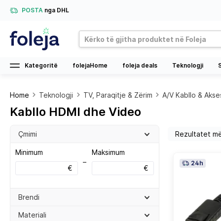
POSTA
nga DHL
Kategoritë
folejaHome
foleja deals
Teknologji
Home
Teknologji
TV, Paraqitje & Zërim
A/V Kabllo & Aks
Kabllo HDMI dhe Video
Çmimi
Minimum
Maksimum
–
24h
€
€
Brendi
Materiali