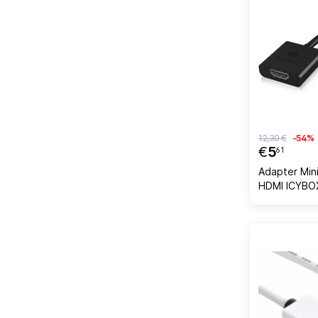
12,30 €
-54%
€
5
61
Adapter Mini
HDMI ICYBOX
m 1920×120
Play, i zi, 1 