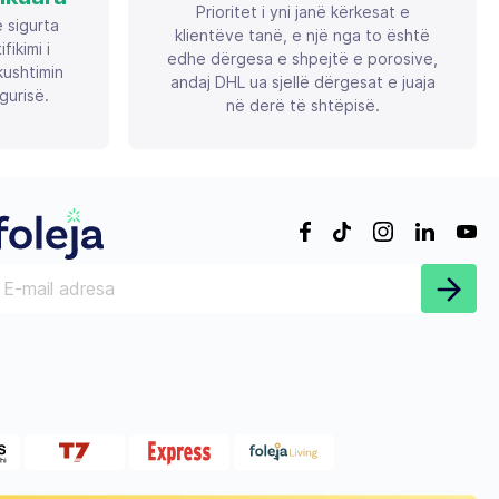
Prioritet i yni janë kërkesat e
ë sigurta
klientëve tanë, e një nga to është
ikimi i
edhe dërgesa e shpejtë e porosive,
ushtimin
andaj DHL ua sjellë dërgesat e juaja
gurisë.
në derë të shtëpisë.