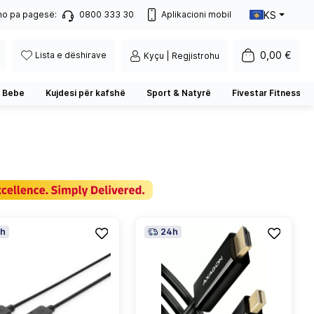
KS
no pa pagesë:
0800 333 30
Aplikacioni mobil
0,00 €
Lista e dëshirave
Kyçu | Regjistrohu
 Bebe
Kujdesi për kafshë
Sport & Natyrë
Fivestar Fitness
h
24h