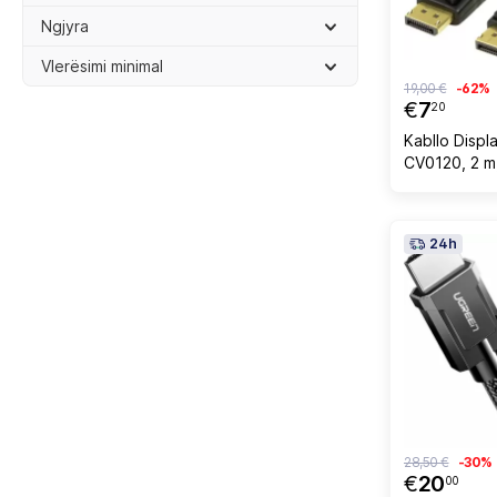
Ngjyra
Vlerësimi minimal
19,00 €
-62%
€
7
20
Kabllo Displ
CV0120, 2 m
24h
28,50 €
-30%
€
20
00