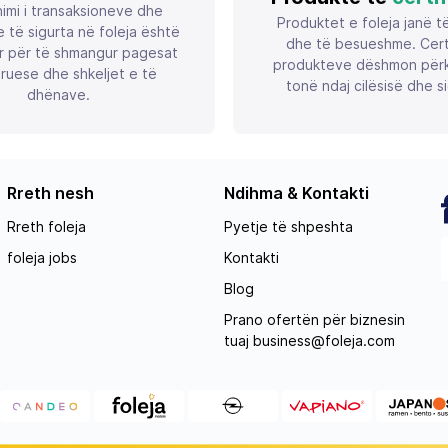
imi i transaksioneve dhe
Produktet e foleja janë t
 të sigurta në foleja është
dhe të besueshme. Certif
r për të shmangur pagesat
produkteve dëshmon përk
ruese dhe shkeljet e të
tonë ndaj cilësisë dhe si
dhënave.
Rreth nesh
Ndihma & Kontakti
Rreth foleja
Pyetje të shpeshta
foleja jobs
Kontakti
Blog
Prano ofertën për biznesin
tuaj
business@foleja.com