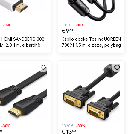
-15%
13,10 €
-30%
€
9
20
o HDMI SANDBERG 308-
Kabllo optike Toslink UGREEN
MI 2.0 1 m, e bardhë
70891 1.5 m, e zezë, polybag
-30%
18,60 €
-30%
€
13
0
00