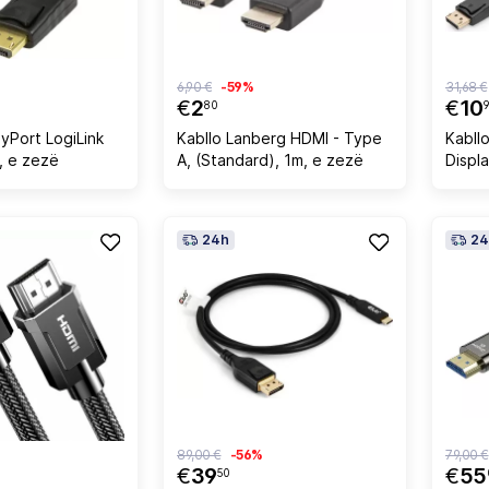
6,90 €
-59%
31,68 €
€
2
€
10
80
ayPort LogiLink
Kabllo Lanberg HDMI - Type
Kabllo
, e zezë
A, (Standard), 1m, e zezë
Displ
24h
24
89,00 €
-56%
79,00 €
€
39
€
55
50