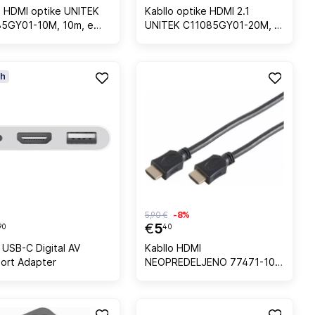
o HDMI optike UNITEK
Kabllo optike HDMI 2.1
5GY01-10M, 10m, e
UNITEK C11085GY01-20M, e
zezë
h
5,90 €
-8%
€
5
90
40
 USB-C Digital AV
Kabllo HDMI
port Adapter
NEOPREDELJENO 77471-10
1.5 m 4K 60Hz M-M me
konektorë të veshur me ar, e
zezë