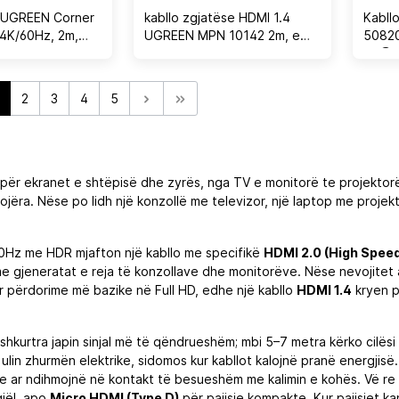
 UGREEN Corner
kabllo zgjatëse HDMI 1.4
Kabll
4K/60Hz, 2m,
UGREEN MPN 10142 2m, e
50820
0°, e zezë
zezë, polybag
4K@60
2
3
4
5
 për ekranet e shtëpisë dhe zyrës, nga TV e monitorë te projektorë
ojëra. Nëse po lidh një konzollë me televizor, një laptop me projekt
ë 60Hz me HDR mjafton një kabllo me specifikë
HDMI 2.0 (High Spee
e gjeneratat e reja të konzollave dhe monitorëve. Nëse nevojitet au
ër përdorime më bazike në Full HD, edhe një kabllo
HDMI 1.4
kryen p
shkurtra japin sinjal më të qëndrueshëm; mbi 5–7 metra kërko cilësi
ng) ulin zhurmën elektrike, sidomos kur kabllot kalojnë pranë energ
e ar ndihmojnë në kontakt të besueshëm me kalimin e kohës. Vë re 
jël, apo
Micro HDMI (Type D)
për pajisje kompakte. Kur pajisjet k