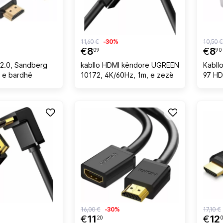
11,60 €
-30%
10,50 €
€
8
€
8
09
90
 2.0, Sandberg
kabllo HDMI këndore UGREEN
Kabll
, e bardhë
10172, 4K/60Hz, 1m, e zezë
97 HD
16,00 €
-30%
17,10 €
€
11
€
12
20
0