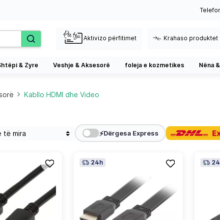
Telefo
Aktivizo përfitimet
Krahaso produktet
Shtëpi & Zyre
Veshje & Aksesorë
foleja e kozmetikes
Nëna &
esorë
Kabllo HDMI dhe Video
⚡
Dërgesa Express
24h
24