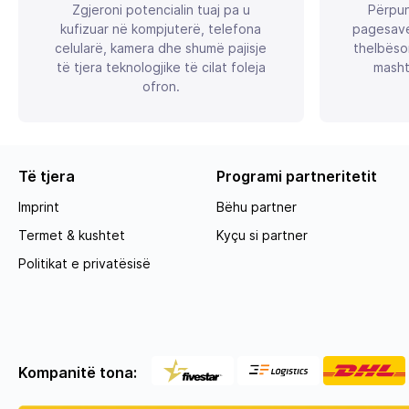
Zgjeroni potencialin tuaj pa u
Përpun
kufizuar në kompjuterë, telefona
pagesave
celularë, kamera dhe shumë pajisje
thelbëso
të tjera teknologjike të cilat foleja
masht
ofron.
Të tjera
Programi partneritetit
Imprint
Bëhu partner
Termet & kushtet
Kyçu si partner
Politikat e privatësisë
Kompanitë tona: