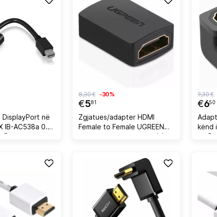
8,30 €
-30%
9,30 €
€
5
€
6
81
50
 DisplayPort në
Zgjatues/adapter HDMI
Adapt
 IB-AC538a 0.15
Female to Female UGREEN
kënd 
0@60Hz Plug &
20107, 2x HDMI Type A (F),
4K@60H
copë
konektorë të veshur me ar, i
polyb
zi, polybag