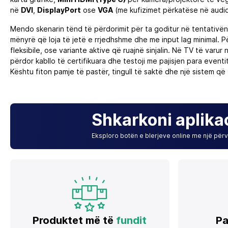
në
DVI
,
DisplayPort
ose
VGA
(me kufizimet përkatëse në audio
Mendo skenarin tënd të përdorimit për ta goditur në tentativ
mënyrë që loja të jetë e rrjedhshme dhe me input lag minimal. Pë
fleksibile, ose variante aktive që ruajnë sinjalin. Në TV të varu
përdor kabllo të certifikuara dhe testoji me pajisjen para event
Kështu fiton pamje të pastër, tingull të saktë dhe një sistem që
Shkarkoni aplika
Eksploro botën e blerjeve online me një përvo
Produktet më të
fundit
Pa