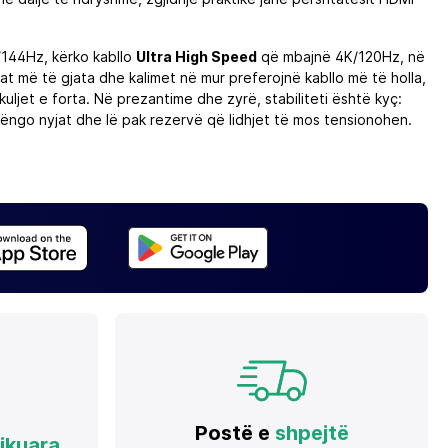
/144Hz, kërko kabllo
Ultra High Speed
që mbajnë 4K/120Hz, në
cat më të gjata dhe kalimet në mur preferojnë kabllo më të holla,
kuljet e forta. Në prezantime dhe zyrë, stabiliteti është kyç:
htrëngo nyjat dhe lë pak rezervë që lidhjet të mos tensionohen.
Postë e
shpejtë
fikuara