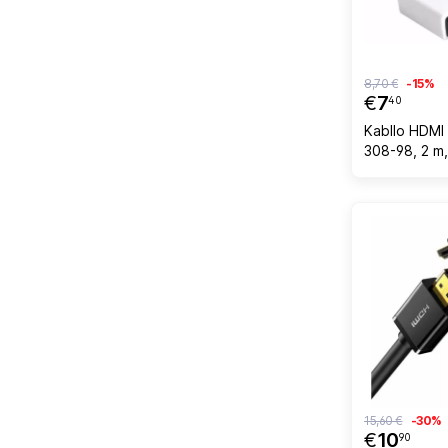
8,70 €
-15%
€
7
40
Kabllo HDMI
308-98, 2 m
15,60 €
-30%
€
10
90