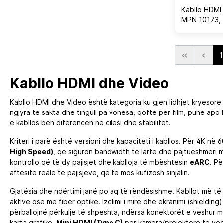
Kabllo HDMI
MPN 10173, 
kënd 90°/27
1
Kabllo HDMI dhe Video
Kabllo HDMI dhe Video është kategoria ku gjen lidhjet kryesore
ngjyra të sakta dhe tingull pa vonesa, qoftë për film, punë apo l
e kabllos bën diferencën në cilësi dhe stabilitet.
Kriteri i parë është versioni dhe kapaciteti i kabllos. Për 4K n
High Speed)
, që siguron bandwidth të lartë dhe pajtueshmëri m
kontrollo që të dy pajisjet dhe kablloja të mbështesin
eARC
. P
aftësitë reale të pajisjeve, që të mos kufizosh sinjalin.
Gjatësia dhe ndërtimi janë po aq të rëndësishme. Kabllot më të 
aktive ose me fibër optike. Izolimi i mirë dhe ekranimi (shieldi
përballojnë përkulje të shpeshta, ndërsa konektorët e veshur m
karta grafike,
Mini HDMI (Type C)
për kamera/projektorë të veg