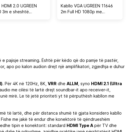
o HDMI 2.0 UGREEN
Kabllo VGA UGREEN 11646
 3m e sheshtë
2m Full HD 1080p me
Hz e zezë, në kuti
bërthamë ferrite, e zezë
 e pajisje streaming. Është për këdo që do pamje të pastër,
or, apo po kalon audion drejt një amplifikatori, zgjedhja e duhur
d)
. Për 4K në 120Hz, 8K,
VRR
dhe
ALLM
, syno
HDMI 2.1 (Ultra
dio me cilësi të lartë drejt soundbar-it apo receiver-it,
unë mirë. Le të jetë prioriteti yt të përputhësh kabllon me
 më të lartë, dhe për distanca shumë të gjata konsidero kabllo
jisë. Fishe me jakë të endur dhe konektorë të qëndrueshëm
edhe tipin e konektorit: standard
HDMI Type A
për TV dhe
anë dalje të ndryshme, zgjidhje praktike janë përshtatësit HDMI