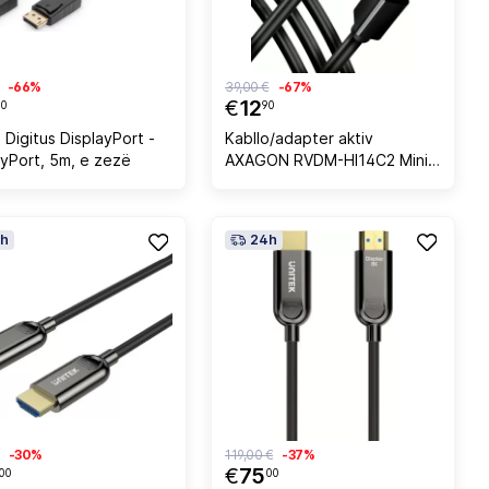
-66%
39,00 €
-67%
€
12
90
90
 Digitus DisplayPort -
Kabllo/adapter aktiv
ayPort, 5m, e zezë
AXAGON RVDM-HI14C2 Mini
DisplayPort në HDMI, 1.8m, e
zezë
h
24h
-30%
119,00 €
-37%
€
75
00
00