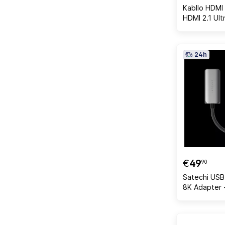
Kabllo HDM
HDMI 2.1 Ul
8K, 1.5m, në
24h
€
49
90
Satechi USB
8K Adapter 