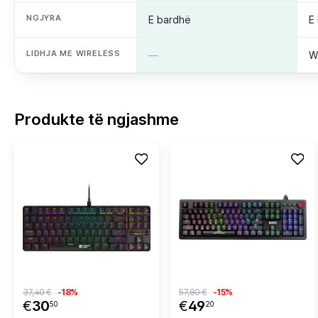
NGJYRA
E bardhë
E
LIDHJA ME WIRELESS
—
W
Produkte të ngjashme
37,40 €
-18%
57,80 €
-15%
€
30
€
49
50
20