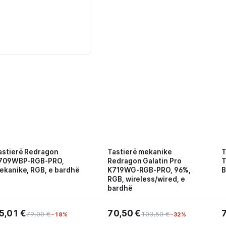
astierë Redragon
Tastierë mekanike
T
709WBP-RGB-PRO,
Redragon Galatin Pro
T
ekanike, RGB, e bardhë
K719WG-RGB-PRO, 96%,
B
RGB, wireless/wired, e
bardhë
5,01 €
70,50 €
79,00 €
103,50 €
−18%
−32%