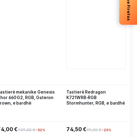
-5% me Firefox
astierë mekanike Genesis
Tastierë Redragon
hor 660 G2, RGB, Gateron
K721WRB-RGB
rown, e bardhë
Stormhunter, RGB, e bardhë
74,00 €
74,50 €
109,00 €
99,00 €
−32%
−25%