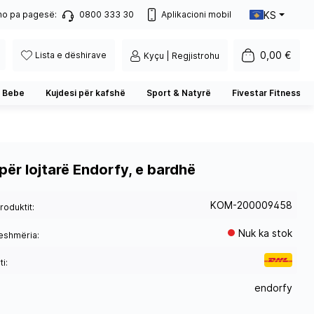
KS
no pa pagesë:
0800 333 30
Aplikacioni mobil
0,00 €
Lista e dëshirave
Kyçu | Regjistrohu
 Bebe
Kujdesi për kafshë
Sport & Natyrë
Fivestar Fitness
për lojtarë Endorfy, e bardhë
KOM-200009458
roduktit:
Nuk ka stok
eshmëria:
i:
endorfy