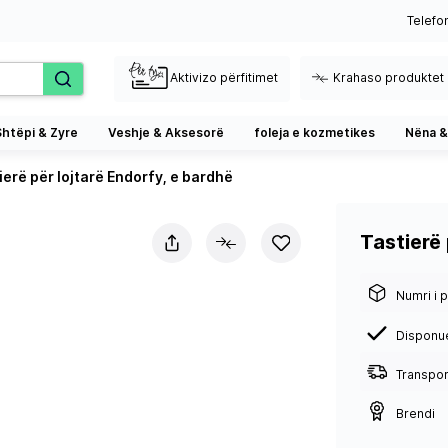
Telefo
Aktivizo përfitimet
Krahaso produktet
Shtëpi & Zyre
Veshje & Aksesorë
foleja e kozmetikes
Nëna &
ierë për lojtarë Endorfy, e bardhë
Tastierë 
Numri i p
Disponu
Transport
Brendi