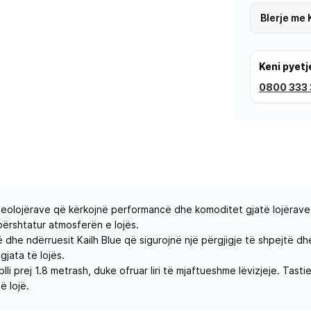
Blerje me 
Keni pyetj
0800 333
videolojërave që kërkojnë performancë dhe komoditet gjatë lojërave
ërshtatur atmosferën e lojës.
dhe ndërruesit Kailh Blue që sigurojnë një përgjigje të shpejtë dhe
jata të lojës.
blli prej 1.8 metrash, duke ofruar liri të mjaftueshme lëvizjeje. Ta
ë lojë.