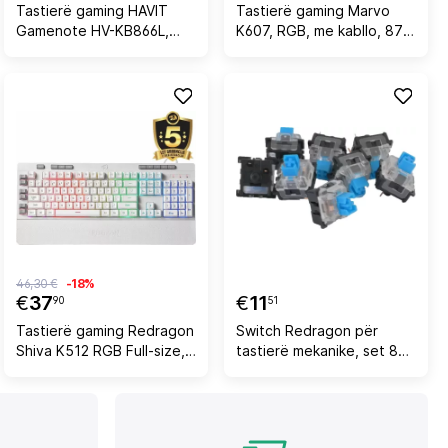
Tastierë gaming HAVIT
Tastierë gaming Marvo
Gamenote HV-KB866L,
K607, RGB, me kabllo, 87
USB, RGB LED, layout SLO,
taste, e zezë
105 taste, e zezë
46,30 €
-18%
€
37
€
11
90
51
Tastierë gaming Redragon
Switch Redragon për
Shiva K512 RGB Full-size,
tastierë mekanike, set 8
me kabllo USB, membranë,
copë, blu
me wrist rest, e bardhë