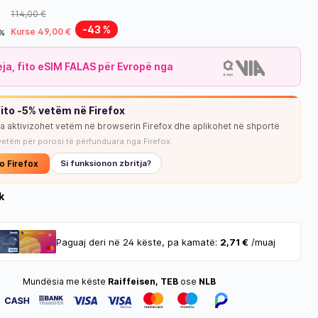
114,00 €
-43 %
Kurse 49,00 €
8%
leja, fito eSIM FALAS për Evropë nga
ito -5% vetëm në Firefox
ja aktivizohet vetëm në browserin Firefox dhe aplikohet në shportë
NUK KA STOK
vetëm për porosi të përfunduara nga Firefox.
o Firefox
Si funksionon zbritja?
k
Paguaj deri në 24 këste, pa kamatë:
2,71 €
/muaj
Mundësia me këste
Raiffeisen, TEB
ose
NLB