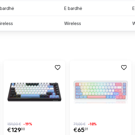
 bardhë
E bardhë
E
ireless
Wireless
W
159,00 €
-19%
79,00 €
-18%
€
129
€
65
00
01