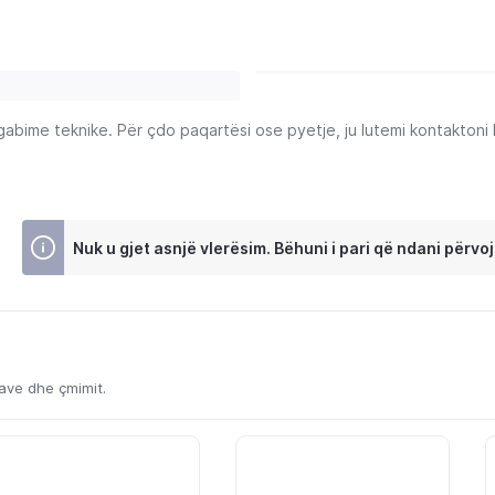
ime teknike. Për çdo paqartësi ose pyetje, ju lutemi kontaktoni Ku
Nuk u gjet asnjë vlerësim. Bëhuni i pari që ndani përvoj
kave dhe çmimit.