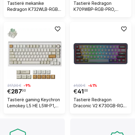
Tastierë mekanike
Tastierë Redragon
Redragon K732WLB-RGB-
K709WBP-RGB-PRO,
PRO Uranus Pro 82, RGB,
mekanike, RGB, e bardhë
wireless/ka me kabllo, e
zezë
317,00 €
-9%
69,00 €
-41%
€
287
€
41
00
00
Tastierë gaming Keychron
Tastierë Redragon
Lemokey L5 HE L5W-P1,
Draconic V2 K730GB-RGB-
75%, Hall Effect
PRO, 61 taste, RGB,
magnetike, RGB, USB me
wireless/wired, e zezë
kabllo, US layout, Ultra-
Fast Lime Magnetic