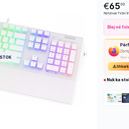
€
65
00
Përfshinë TVSH 
Blej në fo
Përf
Zbrit
 STOK
Vlen 
Shkark
Nuk ka sto