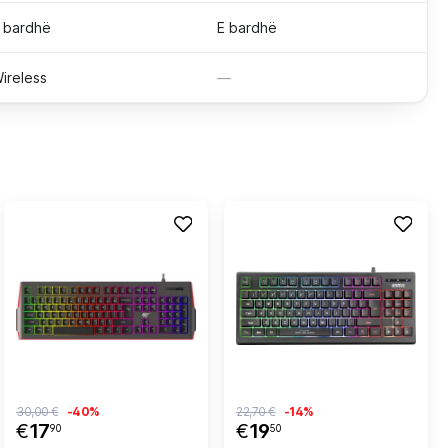
 bardhë
E bardhë
ireless
—
30,00 €
-40%
22,70 €
-14%
€
17
€
19
90
50