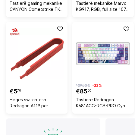
Tastierë gaming mekanike
Tastierë mekanike Marvo
CANYON Cometstrike TKL
KG917, RGB, full size 107
GK-50, 87 tasta, RGB, MX
tasta, switch Blue, me
Red, USB me kabllo,
kabllo, e zezë
EN/AD, e zezë
109,00 €
-22%
€
5
€
85
70
00
Heqës switch-esh
Tastierë Redragon
Redragon A119 për
K681ACG-RGB-PRO Cyrus,
tastiera mekanike, i kuq
RGB, mekanike, wireless,
ngjyrë vjollcë