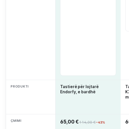
PRODUKTI
Tastierë për lojtarë
T
Endorfy, e bardhë
K
m
ÇMIMI
65,00 €
6
114,00 €
−43%