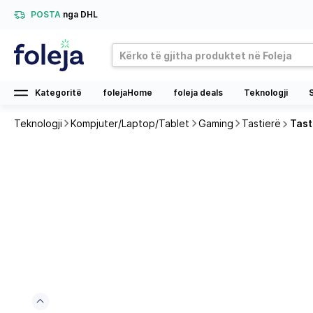
POSTA
nga DHL
Kategoritë
folejaHome
foleja deals
Teknologji
Teknologji
Kompjuter/Laptop/Tablet
Gaming
Tastierë
Tast