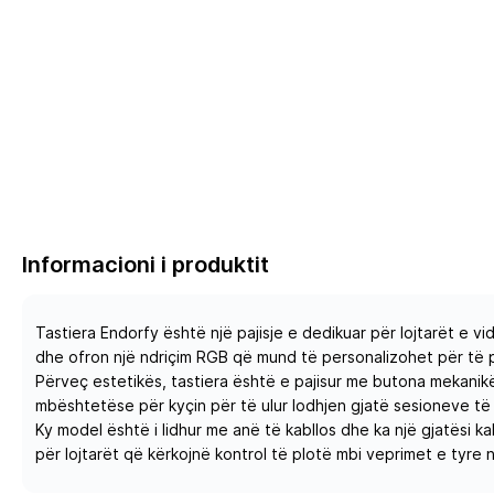
Informacioni i produktit
Tastiera Endorfy është një pajisje e dedikuar për lojtarët e 
dhe ofron një ndriçim RGB që mund të personalizohet për të p
Përveç estetikës, tastiera është e pajisur me butona mekanikë 
mbështetëse për kyçin për të ulur lodhjen gjatë sesioneve të g
Ky model është i lidhur me anë të kabllos dhe ka një gjatësi ka
për lojtarët që kërkojnë kontrol të plotë mbi veprimet e tyre n