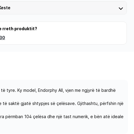
Keste
e rreth produktit?
 30
 të tyre. Ky model, Endorphy All, vjen me ngjyrë të bardhë
 të saktë gjatë shtypjes së çelësave. Gjithashtu, përfshin një
stiera përmban 104 çelësa dhe një tast numerik, e bën atë ideale