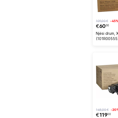
109,00 €
-45
€
60
00
Njësi drum, 
(101R00555)
30,000 faqe
148,00 €
-20
€
119
00