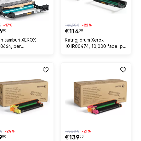
€
-17%
146,50 €
-22%
6
€
114
00
00
ixh tamburi XEROX
Katrigj drum Xerox
0664, për
101R00474, 10,000 faqe, për
B205/B215, rendiment
Phaser 3052/3260 dhe
0,000 faqe, zi
WorkCentre 3215/3225
 €
-24%
175,50 €
-21%
9
€
139
00
00