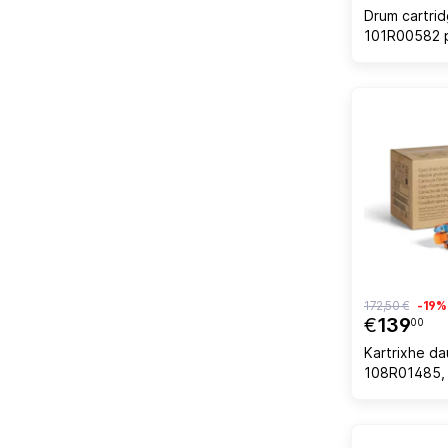
Drum cartri
101R00582 p
B600/B605/
60,000 faqe
172,50 €
-19%
€
139
00
Kartrixhe da
108R01485, 
C600/C605, 
cyan