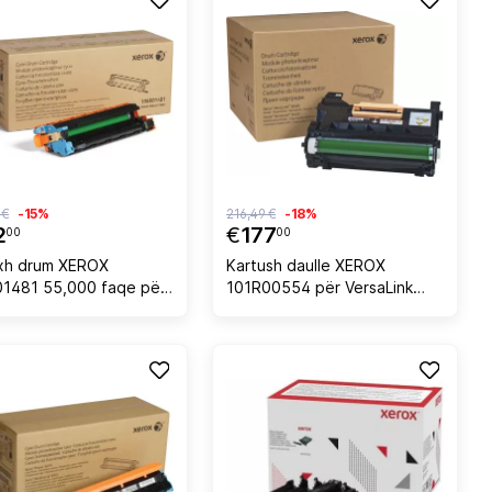
 €
-15%
216,49 €
-18%
2
€
177
00
00
ixh drum XEROX
Kartush daulle XEROX
1481 55,000 faqe për
101R00554 për VersaLink
C505, cyan
B400/B405, 65.000 faqe