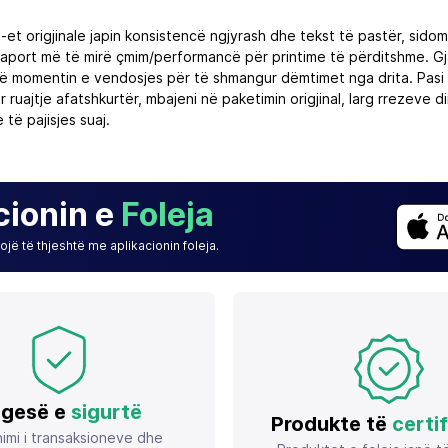
um-et origjinale japin konsistencë ngjyrash dhe tekst të pastër, s
 raport më të mirë çmim/performancë për printime të përditshme. Gja
ë momentin e vendosjes për të shmangur dëmtimet nga drita. Pasi t
ër ruajtje afatshkurtër, mbajeni në paketimin origjinal, larg rrezev
të pajisjes suaj.
cionin e
Foleja
jë të thjeshtë me aplikacionin foleja.
gesë e
sigurtë
Produkte të
certi
imi i transaksioneve dhe