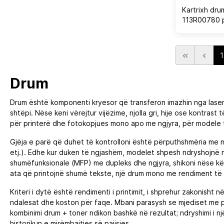
Kartrixh dru
113R00780 p
C7020/C702
87,000 faqe,
1
Drum
Drum është komponenti kryesor që transferon imazhin nga laser p
shtëpi. Nëse keni vërejtur vijëzime, njolla gri, hije ose kontras
për printerë dhe fotokopjues mono apo me ngjyra, për modele 
Gjëja e parë që duhet të kontrolloni është përputhshmëria me mod
etj.). Edhe kur duken të ngjashëm, modelet shpesh ndryshojnë në
shumëfunksionale (MFP) me dupleks dhe ngjyra, shikoni nëse kërk
ata që printojnë shumë tekste, një drum mono me rendiment të l
Kriteri i dytë është rendimenti i printimit, i shprehur zakonisht n
ndalesat dhe koston për faqe. Mbani parasysh se mjediset me pl
kombinimi drum + toner ndikon bashkë në rezultat; ndryshimi i njër
historikun e mirëmbajtjes së pajisjes.