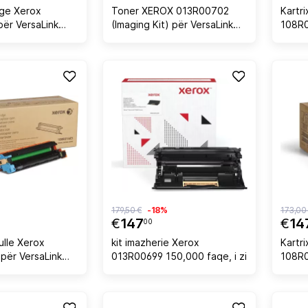
dge Xerox
Toner XEROX 013R00702
Kartr
ër VersaLink
(Imaging Kit) për VersaLink
108R
B610/B615,
B410/B415, 75,000 faqe, i zi
50,00
179,50 €
-18%
173,00
€
147
€
14
00
ulle Xerox
kit imazherie Xerox
Kartri
për VersaLink
013R00699 150,000 faqe, i zi
108R0
50.000 faqe,
50,00