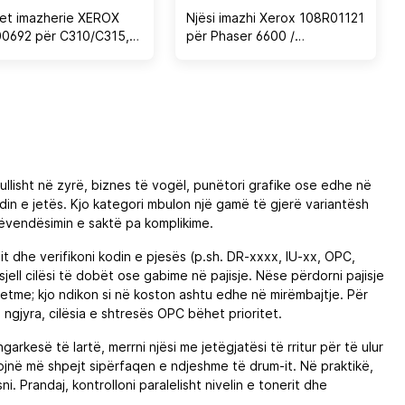
et imazherie XEROX
Njësi imazhi Xerox 108R01121
0692 për C310/C315,
për Phaser 6600 /
00 faqe (zi & ngjyra)
WorkCentre 6605 / C400 /
C405, 60.000 faqe, set 4
copë
llisht në zyrë, biznes të vogël, punëtori grafike ose edhe në
undin e jetës. Kjo kategori mbulon një gamë të gjerë variantësh
ëvendësimin e saktë pa komplikime.
it dhe verifikoni kodin e pjesës (p.sh. DR-xxxx, IU-xx, OPC,
ell cilësi të dobët ose gabime në pajisje. Nëse përdorni pajisje
etme; kjo ndikon si në koston ashtu edhe në mirëmbajtje. Për
gjyra, cilësia e shtresës OPC bëhet prioritet.
garkesë të lartë, merrni njësi me jetëgjatësi të rritur për të ulur
jnë më shpejt sipërfaqen e ndjeshme të drum-it. Në praktikë,
i. Prandaj, kontrolloni paralelisht nivelin e tonerit dhe