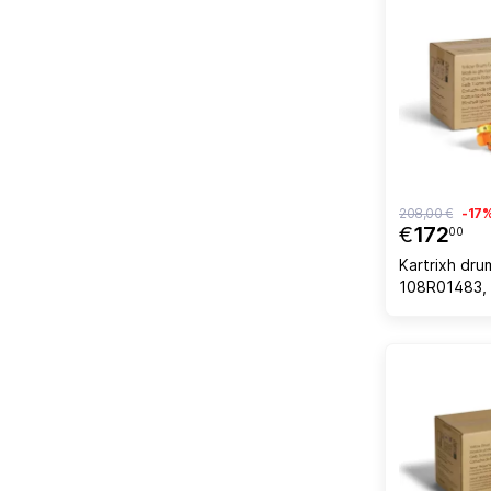
208,00 €
-17
€
172
00
Kartrixh dr
108R01483, 
C500/C505, 
verdhë