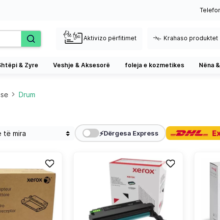
Telefo
Aktivizo përfitimet
Krahaso produktet
Shtëpi & Zyre
Veshje & Aksesorë
foleja e kozmetikes
Nëna &
ese
Drum
⚡
Dërgesa Express