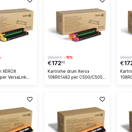
%
202,00 €
-15%
203,50
€
172
€
17
00
um XEROX
Kartrixhe drum Xerox
Kartr
për VersaLink
108R01482 për C500/C505,
108R0
55.000 faqe, e
55,000 faqe, magenta
C500/