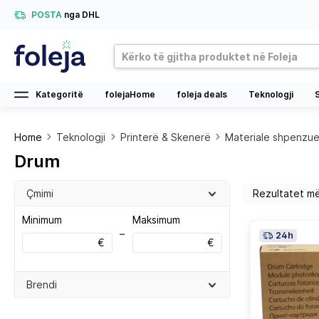
POSTA
nga DHL
Kategoritë
folejaHome
foleja deals
Teknologji
Home
Teknologji
Printerë & Skenerë
Materiale shpenzu
Drum
Çmimi
Minimum
Maksimum
–
24h
€
€
Brendi