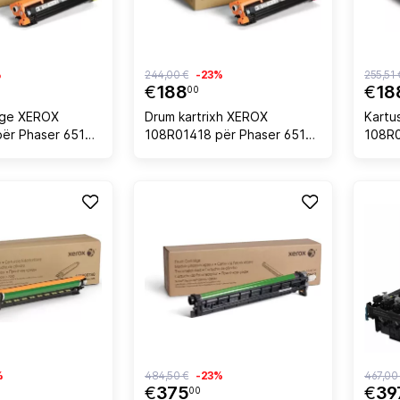
%
244,00 €
-23%
255,51 
€
188
€
18
00
dge XEROX
Drum kartrixh XEROX
Kartu
ër Phaser 6510 /
108R01418 për Phaser 6510 /
108R0
 6515 48,000
WorkCentre 6515, 48,000
cian
dhë
faqe, magenta
%
484,50 €
-23%
467,00
€
375
€
39
00