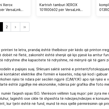
mi Xerox
Kartrixh tamburi XEROX
kompl
ër VersaLink
101R00602 për VersaLink
013R0
5/C7030, deri
C8000/C9000, 190000 faqe
125,0
 zi
2
rinteri te letra, prandaj është thelbësor për këdo që printon rregu
t të dobët në fletë, zakonisht është shenjë që kjo pjesë ka arritur f
të ndryshme dhe kapacitete të ndryshme, në mënyrë që të gjeni z
elin e pajisjes suaj. Shkruani saktë serinë e printerit/fotokopjues
 kontaktet elektrike dhe formën e kasetës, ndaj një kod i gabuar sj
ohen njësi të ndara për secilën ngjyrë (C/M/Y/K) apo një njësi e v
artë është zgjidhje më ekonomike, ndërsa për grafika dhe foto me n
ë numër faqesh sipas ISO. Vlerësoni vëllimin tuaj mujor: për zyra me n
uhur, lagështi ose cikle të shpeshta të ndezjes/ndezjes e konsumo
it, kur tjetri është në fund, mund të mos sjellë përmirësimin që prisn