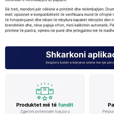
Së treti, mendoni për cilësinë e printimit dhe mirëmbajtjen. Dr
imët; opsionet e kompatibilitetit të verifikuara mund të ofrojnë
të fotopërçuesit dhe mbani të mbyllura kapakët mbrojtës deri n
brendshëm dhe, nëse pajisja ofron, nisni kalibrimin automatik. P
printime të pastra, vijimësi në punë dhe jetëgjatësi më të madhe 
Shkarkoni aplika
Eksploro botën e blerjeve online me një përvo
Produktet më të
fundit
Pa
Zgjeroni potencialin tuaj pa u
Përpun