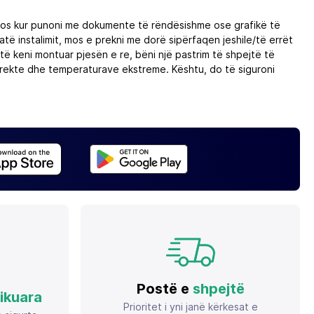
idomos kur punoni me dokumente të rëndësishme ose grafikë të
të instalimit, mos e prekni me dorë sipërfaqen jeshile/të errët
ë keni montuar pjesën e re, bëni një pastrim të shpejtë të
e direkte dhe temperaturave ekstreme. Kështu, do të siguroni
Postë e
shpejtë
fikuara
Prioritet i yni janë kërkesat e