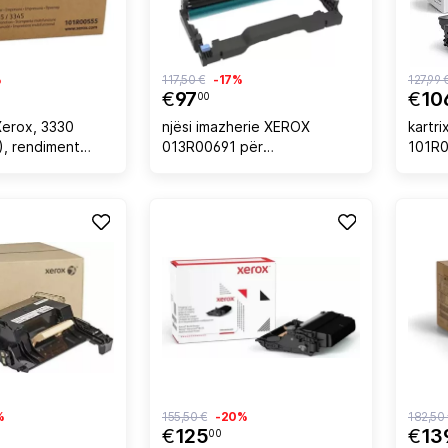
%
117,50 €
-17%
127,99 
€
97
€
10
00
Xerox, 3330
njësi imazherie XEROX
kartr
, rendiment
013R00691 për
101R0
, e zezë
B230/B225/B235, 12,000
B210/
faqe, e zezë
deri 1
%
155,50 €
-20%
182,50
€
125
€
13
00