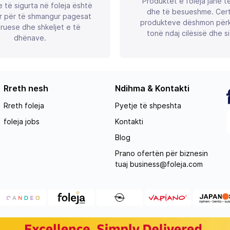
Produktet e foleja janë t
 të sigurta në foleja është
dhe të besueshme. Certif
r për të shmangur pagesat
produkteve dëshmon përk
ruese dhe shkeljet e të
tonë ndaj cilësisë dhe si
dhënave.
Rreth nesh
Ndihma & Kontakti
Rreth foleja
Pyetje të shpeshta
foleja jobs
Kontakti
Blog
Prano ofertën për biznesin
tuaj
business@foleja.com