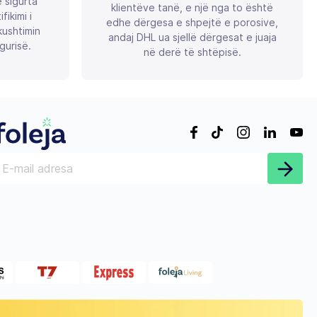
ë sigurta
klientëve tanë, e një nga to është
ikimi i
edhe dërgesa e shpejtë e porosive,
ushtimin
andaj DHL ua sjellë dërgesat e juaja
gurisë.
në derë të shtëpisë.