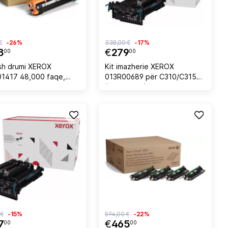
€
-26%
338,00 €
-17%
8
€
279
00
00
sh drumi XEROX
Kit imazherie XEROX
1417 48,000 faqe,
013R00689 për C310/C315
(B310/B315), 125,000 faqe, i
zi
 €
-15%
594,00 €
-22%
7
€
465
00
00