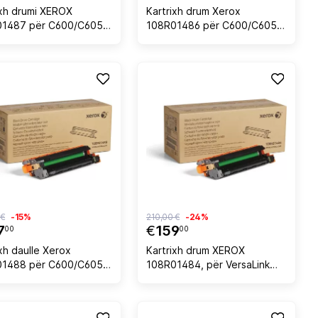
ixh drumi XEROX
Kartrixh drum Xerox
01487 për C600/C605
108R01486 për C600/C605,
0 faqe, e verdhë
50.000 faqe, magenta
 €
-15%
210,00 €
-24%
7
€
159
00
00
xh daulle Xerox
Kartrixh drum XEROX
1488 për C600/C605,
108R01484, për VersaLink
0 faqe, e zezë
C500/C505, 55,000 faqe, e
zezë