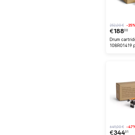
252,00 €
-25
€
188
00
Drum cartri
108R01419 p
WorkCentre
faqe, e ver
649,00 €
-47
€
344
01