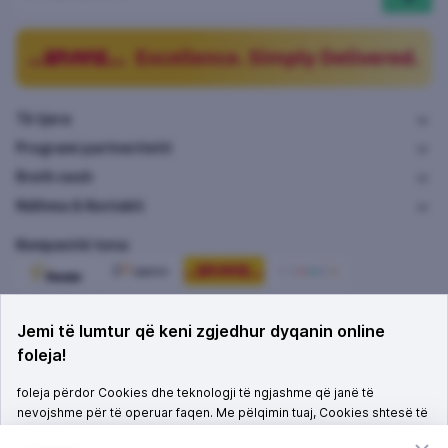
Të tjera
Programi partneritetit
Rreth nesh
Ndihma & Kontakti
Kompanitë tona:
Jemi të lumtur që keni zgjedhur dyqanin online
foleja!
foleja përdor Cookies dhe teknologji të ngjashme që janë të
nevojshme për të operuar faqen. Me pëlqimin tuaj, Cookies shtesë të
palëve të treta do të përdoren për të përmirësuar shërbimin tonë,