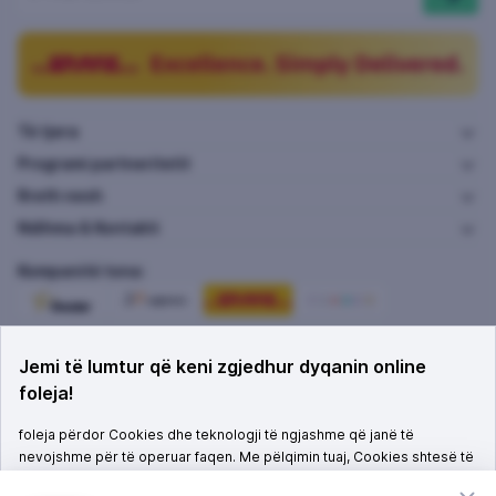
Të tjera
Programi partneritetit
Rreth nesh
Ndihma & Kontakti
Kompanitë tona:
Jemi të lumtur që keni zgjedhur dyqanin online
foleja!
foleja përdor Cookies dhe teknologji të ngjashme që janë të
nevojshme për të operuar faqen. Me pëlqimin tuaj, Cookies shtesë të
palëve të treta do të përdoren për të përmirësuar shërbimin tonë,