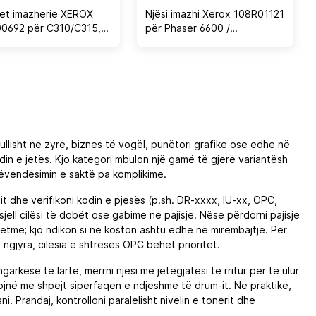
et imazherie XEROX
Njësi imazhi Xerox 108R01121
0692 për C310/C315,
për Phaser 6600 /
00 faqe (zi & ngjyra)
WorkCentre 6605 / C400 /
C405, 60.000 faqe, set 4
copë
llisht në zyrë, biznes të vogël, punëtori grafike ose edhe në
undin e jetës. Kjo kategori mbulon një gamë të gjerë variantësh
ëvendësimin e saktë pa komplikime.
it dhe verifikoni kodin e pjesës (p.sh. DR-xxxx, IU-xx, OPC,
ell cilësi të dobët ose gabime në pajisje. Nëse përdorni pajisje
etme; kjo ndikon si në koston ashtu edhe në mirëmbajtje. Për
gjyra, cilësia e shtresës OPC bëhet prioritet.
garkesë të lartë, merrni njësi me jetëgjatësi të rritur për të ulur
jnë më shpejt sipërfaqen e ndjeshme të drum-it. Në praktikë,
i. Prandaj, kontrolloni paralelisht nivelin e tonerit dhe