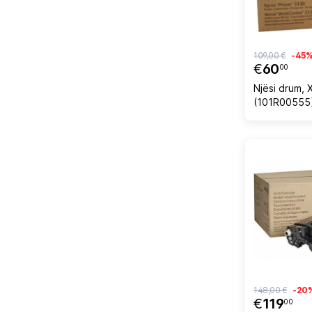
109,00 €
-45
€
60
00
Njësi drum, 
(101R00555)
30,000 faqe
148,00 €
-20
€
119
00