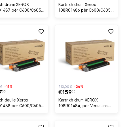
ixh drumi XEROX
Kartrixh drum Xerox
01487 për C600/C605
108R01486 për C600/C605,
0 faqe, e verdhë
50.000 faqe, magenta
 €
-15%
210,00 €
-24%
7
€
159
00
00
xh daulle Xerox
Kartrixh drum XEROX
1488 për C600/C605,
108R01484, për VersaLink
0 faqe, e zezë
C500/C505, 55,000 faqe, e
zezë