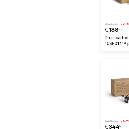
252,00 €
-25
€
188
00
Drum cartri
108R01419 p
WorkCentre
faqe, e ver
649,00 €
-47
€
344
01