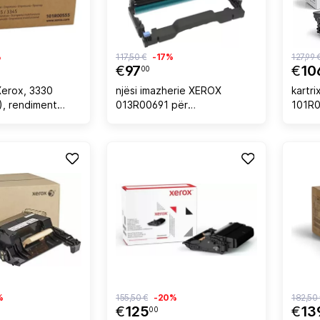
%
117,50 €
-17%
127,99 
€
97
€
10
00
Xerox, 3330
njësi imazherie XEROX
kartr
, rendiment
013R00691 për
101R0
, e zezë
B230/B225/B235, 12,000
B210/
faqe, e zezë
deri 1
%
155,50 €
-20%
182,50
€
125
€
13
00