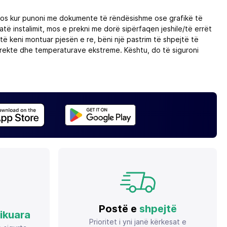
idomos kur punoni me dokumente të rëndësishme ose grafikë të
të instalimit, mos e prekni me dorë sipërfaqen jeshile/të errët
ë keni montuar pjesën e re, bëni një pastrim të shpejtë të
e direkte dhe temperaturave ekstreme. Kështu, do të siguroni
Postë e
shpejtë
fikuara
Prioritet i yni janë kërkesat e