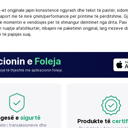
um-et origjinale japin konsistencë ngjyrash dhe tekst të pastër, s
 raport më të mirë çmim/performancë për printime të përditshme. Gja
ë momentin e vendosjes për të shmangur dëmtimet nga drita. Pasi t
ër ruajtje afatshkurtër, mbajeni në paketimin origjinal, larg rrezev
të pajisjes suaj.
cionin e
Foleja
jë të thjeshtë me aplikacionin foleja.
gesë e
sigurtë
Produkte të
certi
imi i transaksioneve dhe