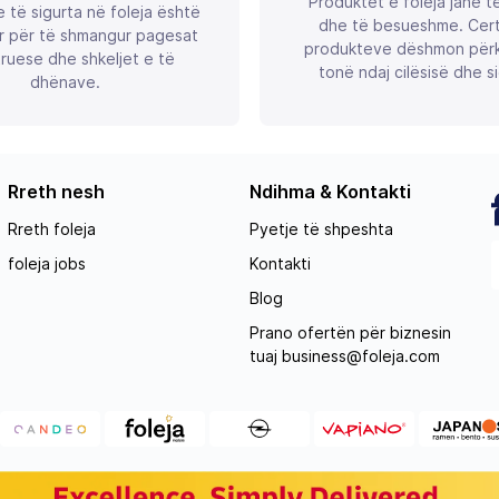
Produktet e foleja janë t
 të sigurta në foleja është
dhe të besueshme. Certif
r për të shmangur pagesat
produkteve dëshmon përk
ruese dhe shkeljet e të
tonë ndaj cilësisë dhe si
dhënave.
Rreth nesh
Ndihma & Kontakti
Rreth foleja
Pyetje të shpeshta
foleja jobs
Kontakti
Blog
Prano ofertën për biznesin
tuaj
business@foleja.com