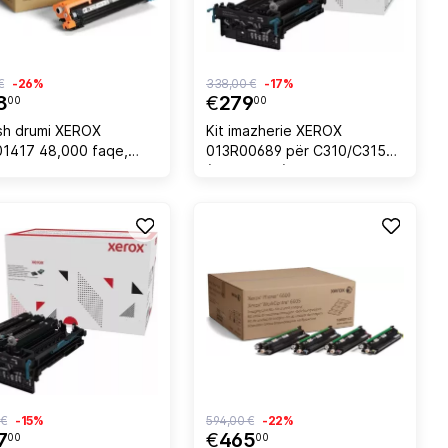
€
-26%
338,00 €
-17%
8
€
279
00
00
sh drumi XEROX
Kit imazherie XEROX
1417 48,000 faqe,
013R00689 për C310/C315
(B310/B315), 125,000 faqe, i
zi
 €
-15%
594,00 €
-22%
7
€
465
00
00