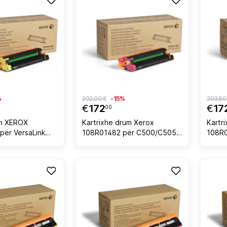
%
202,00 €
-15%
203,50
€
172
€
17
00
um XEROX
Kartrixhe drum Xerox
Kartr
për VersaLink
108R01482 për C500/C505,
108R0
55.000 faqe, e
55,000 faqe, magenta
C500/