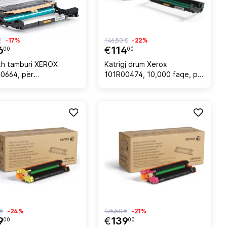
€
-17%
146,50 €
-22%
6
€
114
00
00
ixh tamburi XEROX
Katrigj drum Xerox
0664, për
101R00474, 10,000 faqe, për
B205/B215, rendiment
Phaser 3052/3260 dhe
0,000 faqe, zi
WorkCentre 3215/3225
 €
-24%
175,50 €
-21%
9
€
139
00
00