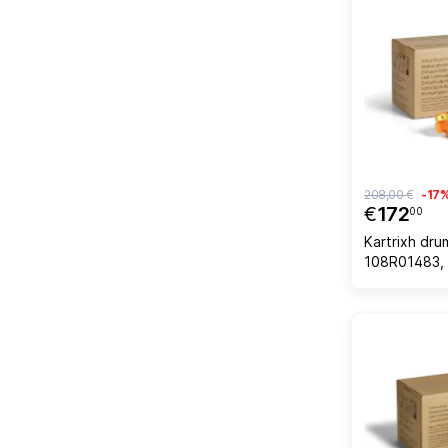
208,00 €
-17
€
172
00
Kartrixh dr
108R01483, 
C500/C505, 
verdhë