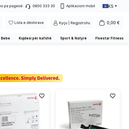
KS
no pa pagesë:
0800 333 30
Aplikacioni mobil
0,00 €
Lista e dëshirave
Kyçu | Regjistrohu
 Bebe
Kujdesi për kafshë
Sport & Natyrë
Fivestar Fitness