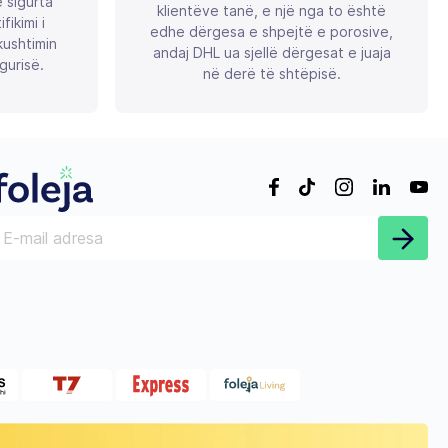
ë sigurta
klientëve tanë, e një nga to është
ikimi i
edhe dërgesa e shpejtë e porosive,
ushtimin
andaj DHL ua sjellë dërgesat e juaja
gurisë.
në derë të shtëpisë.