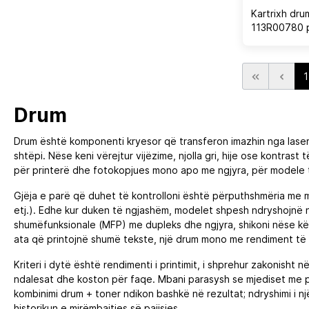
Kartrixh dru
113R00780 p
C7020/C702
87,000 faqe,
1
Drum
Drum është komponenti kryesor që transferon imazhin nga laser p
shtëpi. Nëse keni vërejtur vijëzime, njolla gri, hije ose kontras
për printerë dhe fotokopjues mono apo me ngjyra, për modele 
Gjëja e parë që duhet të kontrolloni është përputhshmëria me mod
etj.). Edhe kur duken të ngjashëm, modelet shpesh ndryshojnë në
shumëfunksionale (MFP) me dupleks dhe ngjyra, shikoni nëse kërk
ata që printojnë shumë tekste, një drum mono me rendiment të l
Kriteri i dytë është rendimenti i printimit, i shprehur zakonisht n
ndalesat dhe koston për faqe. Mbani parasysh se mjediset me pl
kombinimi drum + toner ndikon bashkë në rezultat; ndryshimi i njër
historikun e mirëmbajtjes së pajisjes.