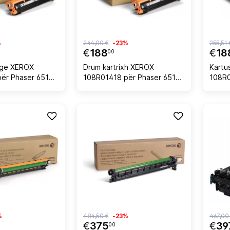
%
244,00 €
-23%
255,51 
€
188
€
18
00
dge XEROX
Drum kartrixh XEROX
Kartu
ër Phaser 6510 /
108R01418 për Phaser 6510 /
108R0
 6515 48,000
WorkCentre 6515, 48,000
cian
dhë
faqe, magenta
%
484,50 €
-23%
467,00
€
375
€
39
00