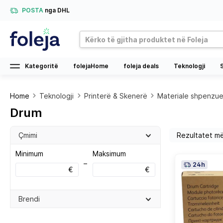
POSTA
nga DHL
Kategoritë
folejaHome
foleja deals
Teknologji
Home
Teknologji
Printerë & Skenerë
Materiale shpenzu
Drum
Çmimi
Minimum
Maksimum
–
24h
€
€
Brendi