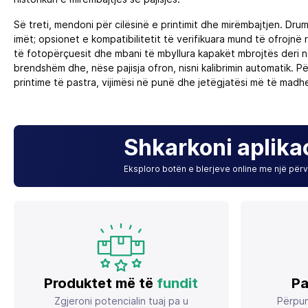
Së treti, mendoni për cilësinë e printimit dhe mirëmbajtjen. Dr
imët; opsionet e kompatibilitetit të verifikuara mund të ofrojnë
të fotopërçuesit dhe mbani të mbyllura kapakët mbrojtës deri n
brendshëm dhe, nëse pajisja ofron, nisni kalibrimin automatik. P
printime të pastra, vijimësi në punë dhe jetëgjatësi më të madhe 
Shkarkoni aplika
Eksploro botën e blerjeve online me një përvo
Produktet më të
fundit
Pa
Zgjeroni potencialin tuaj pa u
Përpun