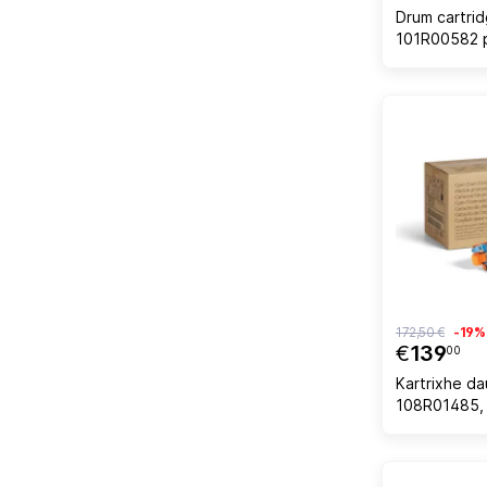
Drum cartri
101R00582 p
B600/B605/
60,000 faqe
172,50 €
-19%
€
139
00
Kartrixhe da
108R01485, 
C600/C605, 
cyan