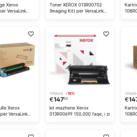
dge Xerox
Toner XEROX 013R00702
Kartr
ër VersaLink
(Imaging Kit) për VersaLink
108R
B610/B615,
B410/B415, 75,000 faqe, i zi
50,00
179,50 €
-18%
173,00
€
147
€
14
00
ulle Xerox
kit imazherie Xerox
Kartri
për VersaLink
013R00699 150,000 faqe, i zi
108R0
50.000 faqe,
50,00