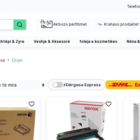
Telefo
Aktivizo përfitimet
Krahaso produktet
Shtëpi & Zyre
Veshje & Aksesorë
foleja e kozmetikes
Nëna &
ese
Drum
⚡
Dërgesa Express