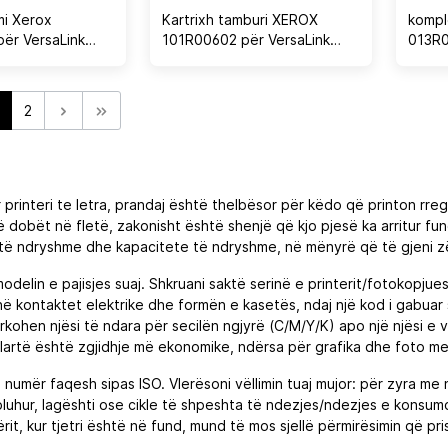
mi Xerox
Kartrixh tamburi XEROX
kompl
ër VersaLink
101R00602 për VersaLink
013R0
5/C7030, deri
C8000/C9000, 190000 faqe
125,0
 zi
2
rinteri te letra, prandaj është thelbësor për këdo që printon rregu
t të dobët në fletë, zakonisht është shenjë që kjo pjesë ka arritur f
të ndryshme dhe kapacitete të ndryshme, në mënyrë që të gjeni z
elin e pajisjes suaj. Shkruani saktë serinë e printerit/fotokopjues
 kontaktet elektrike dhe formën e kasetës, ndaj një kod i gabuar sj
ohen njësi të ndara për secilën ngjyrë (C/M/Y/K) apo një njësi e v
artë është zgjidhje më ekonomike, ndërsa për grafika dhe foto me n
ë numër faqesh sipas ISO. Vlerësoni vëllimin tuaj mujor: për zyra me n
uhur, lagështi ose cikle të shpeshta të ndezjes/ndezjes e konsumo
it, kur tjetri është në fund, mund të mos sjellë përmirësimin që prisn