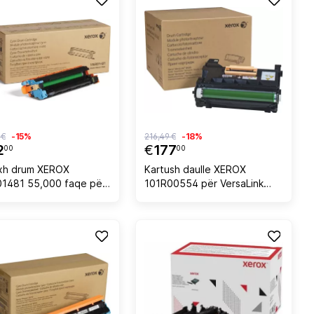
 €
-15%
216,49 €
-18%
2
€
177
00
00
ixh drum XEROX
Kartush daulle XEROX
1481 55,000 faqe për
101R00554 për VersaLink
C505, cyan
B400/B405, 65.000 faqe