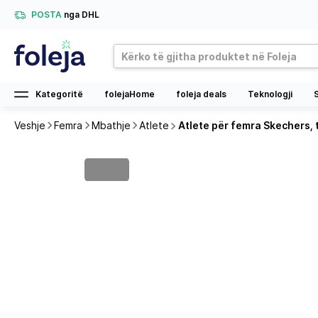
POSTA
nga DHL
Kategoritë
folejaHome
foleja deals
Teknologji
Veshje
Femra
Mbathje
Atlete
Atlete për femra Skechers, 