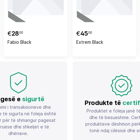
€
28
€
45
00
00
Fabio Black
Extrem Black
gesë e
sigurtë
Produkte të
certi
imi i transaksioneve dhe
Produktet e foleja janë t
 të sigurta në foleja është
dhe të besueshme. Certif
r për të shmangur pagesat
produkteve dëshmon përk
ruese dhe shkeljet e të
tonë ndaj cilësisë dhe si
dhënave.