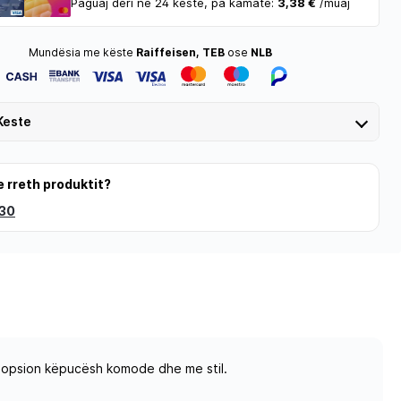
Paguaj deri në 24 këste, pa kamatë:
3,38 €
/muaj
Mundësia me këste
Raiffeisen, TEB
ose
NLB
Keste
e rreth produktit?
 30
ë opsion këpucësh komode dhe me stil.