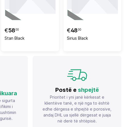
€
58
€
48
00
00
Stan Black
Sirius Black
Postë e
shpejtë
fikuara
Prioritet i yni janë kërkesat e
ë sigurta
klientëve tanë, e një nga to është
ikimi i
edhe dërgesa e shpejtë e porosive,
ushtimin
andaj DHL ua sjellë dërgesat e juaja
gurisë.
në derë të shtëpisë.