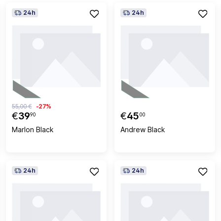
24h
24h
55,00 €
-27%
€
39
€
45
90
00
Marlon Black
Andrew Black
24h
24h