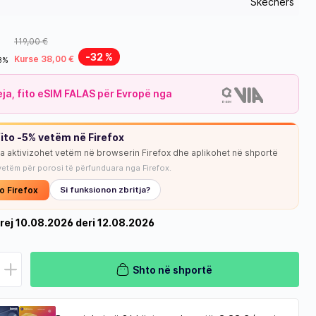
Skechers
119,00 €
-32 %
Kurse 38,00 €
18%
leja, fito eSIM FALAS për Evropë nga
ito -5% vetëm në Firefox
ja aktivizohet vetëm në browserin Firefox dhe aplikohet në shportë
vetëm për porosi të përfunduara nga Firefox.
o Firefox
Si funksionon zbritja?
rej 10.08.2026 deri 12.08.2026
Shto në shportë