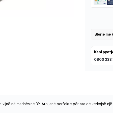
Blerje me 
Keni pyetj
0800 333
e vijnë në madhësinë 39. Ato janë perfekte për ata që kërkojnë nj