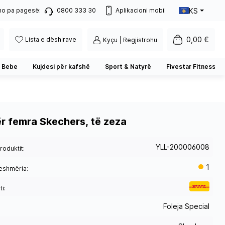
KS
no pa pagesë:
0800 333 30
Aplikacioni mobil
0,00 €
Lista e dëshirave
Kyçu | Regjistrohu
 Bebe
Kujdesi për kafshë
Sport & Natyrë
Fivestar Fitness
ër femra Skechers, të zeza
YLL-200006008
roduktit:
1
eshmëria:
i:
Foleja Special