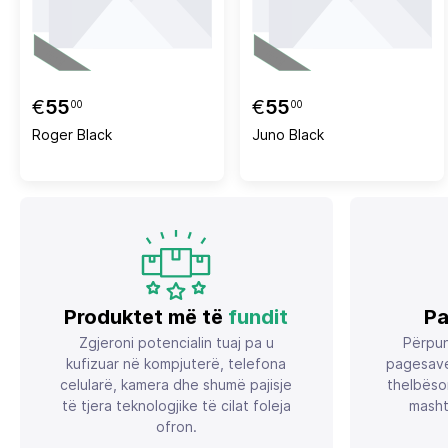
€
55
€
55
00
00
Roger Black
Juno Black
Produktet më të
fundit
Pa
Zgjeroni potencialin tuaj pa u
Përpun
kufizuar në kompjuterë, telefona
pagesave
celularë, kamera dhe shumë pajisje
thelbëso
të tjera teknologjike të cilat foleja
masht
ofron.