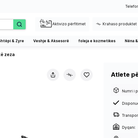
Telefo
Aktivizo përfitimet
Krahaso produktet
Shtëpi & Zyre
Veshje & Aksesorë
foleja e kozmetikes
Nëna &
të zeza
Atlete p
Numri i p
Disponu
Transport
Dyqani: