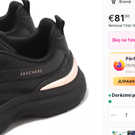
Brendi
€
81
00
Përfshinë TVSH 
Blej në fo
Përf
Zbrit
Vlen 
Shkark
Dorëzimi p