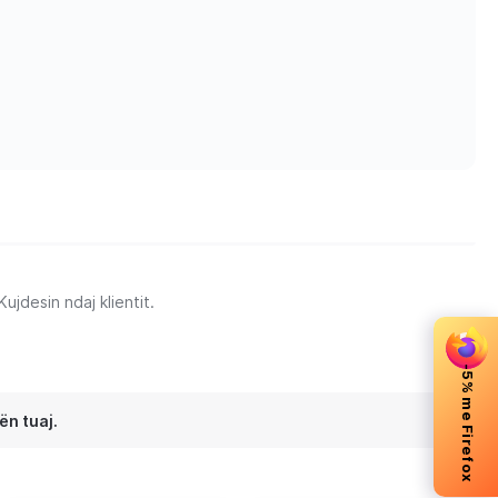
jdesin ndaj klientit.
-5% me Firefox
ën tuaj.