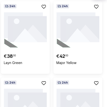
24h
24h
€
38
€
42
00
00
Layn Green
Major Yellow
24h
24h