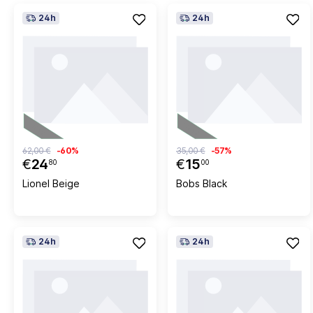
24h
24h
62,00 €
-60%
35,00 €
-57%
€
24
€
15
80
00
Lionel Beige
Bobs Black
24h
24h