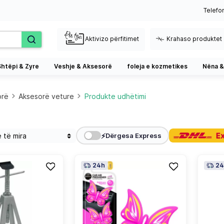
Telefo
Aktivizo përfitimet
Krahaso produktet
Shtëpi & Zyre
Veshje & Aksesorë
foleja e kozmetikes
Nëna &
orë
Aksesorë veture
Produkte udhëtimi
⚡
Dërgesa Express
24h
24