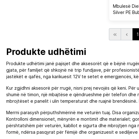
Mbulesë Diel
Silver PE Bu
1
Produkte udhëtimi
Produkte udhëtimi janë pajisjet dhe aksesorët që e bëjnë rrugë
gjata, për familjet që shkojnë në trip fundjave, për profesionis
jastëkët e qafës, nga karikuesit 12V te setet e emergjencës, kë
Kur zgjidhni aksesorë për rrugë, nisni prej nevojës që keni. Për
shumë në timon, një mbajtëse e qëndrueshme për telefon dhe një
mbrojtëset e panelit i ulin temperaturat dhe ruajnë brendësinë
Merrni parasysh përputhshmërinë me veturën tuaj. Disa organizu
Kontrolloni dimensionet, mënyrën e montimit dhe materialet; gom
përshtatshëm për veturën, kabllot e sigurta dhe mbrojtjen nga 
formë, ndërsa pasqyrat për fëmijë dhe organizuesit e sediljeve 