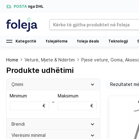
POSTA
nga DHL
Kategoritë
folejaHome
foleja deals
Teknologji
Home
Veturë, Mjete & Ndërtim
Pjesë veture, Goma, Akses
Produkte udhëtimi
Çmimi
Minimum
Maksimum
–
€
€
Brendi
Vlerësimi minimal