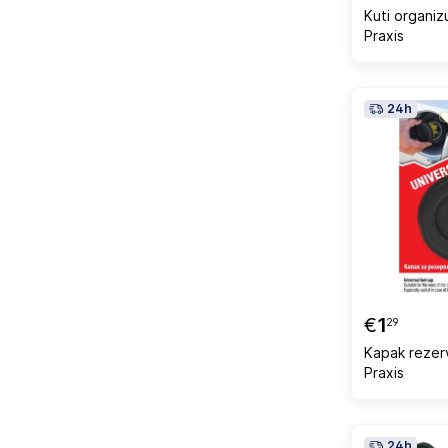
Kuti organi
Praxis
24h
€
1
29
Kapak rezerv
Praxis
24h