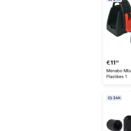
€
11
99
Menabo Mbaj
Plastikes 1
24h