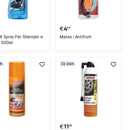
€
4
99
 Sprej Për Shkrirjën e
Mates i Antifrizit
t 500ml
h
24h
€
11
99