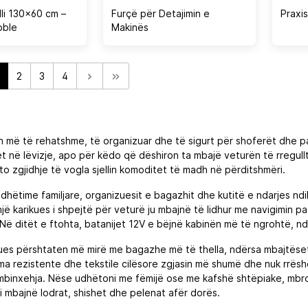
li 130×60 cm –
Furçë për Detajimin e
Praxis
bble
Makinës
2
3
4
n më të rehatshme, të organizuar dhe të sigurt për shoferët dhe pa
tët në lëvizje, apo për këdo që dëshiron ta mbajë veturën të rregul
to zgjidhje të vogla sjellin komoditet të madh në përditshmëri.
 udhëtime familjare, organizuesit e bagazhit dhe kutitë e ndarjes nd
 karikues i shpejtë për veturë ju mbajnë të lidhur me navigimin pa
. Në ditët e ftohta, batanijet 12V e bëjnë kabinën më të ngrohtë, 
es përshtaten më mirë me bagazhe më të thella, ndërsa mbajtëset e
a rezistente dhe tekstile cilësore zgjasin më shumë dhe nuk rrëshqa
mbinxehja. Nëse udhëtoni me fëmijë ose me kafshë shtëpiake, mbroj
i mbajnë lodrat, shishet dhe pelenat afër dorës.