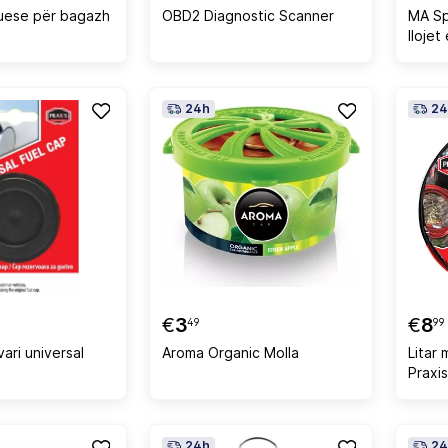
zuese për bagazh
OBD2 Diagnostic Scanner
MA Sp
llojet
24h
24
€
3
€
8
49
99
ari universal
Aroma Organic Molla
Litar 
Praxi
24h
24