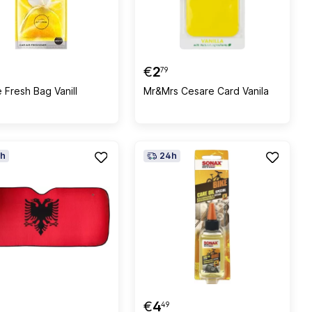
€
2
79
 Fresh Bag Vanill
Mr&Mrs Cesare Card Vanila
h
24h
€
4
49