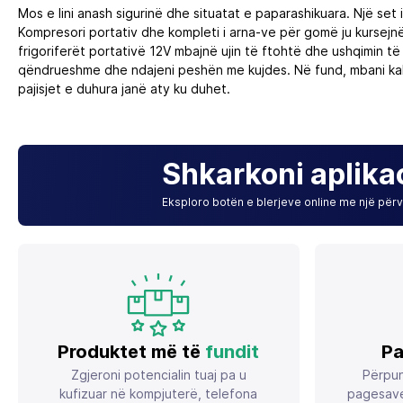
Mos e lini anash sigurinë dhe situatat e paparashikuara. Një set 
Kompresori portativ dhe kompleti i arna-ve për gomë ju kursejnë
frigoriferët portativë 12V mbajnë ujin të ftohtë dhe ushqimin të
qëndrueshme dhe ndajeni peshën me kujdes. Në fund, mbani kabi
pajisjet e duhura janë aty ku duhet.
Shkarkoni aplika
Eksploro botën e blerjeve online me një përvo
Produktet më të
fundit
Pa
Zgjeroni potencialin tuaj pa u
Përpun
kufizuar në kompjuterë, telefona
pagesave