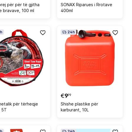
rej për për të gjitha
SONAX Riparues i Rrotave
 e bravave, 100 ml
400ml
h
24h
€
9
99
metalik për tërheqje
Shishe plastike për
s 5T
karburant, 10L
h
24h