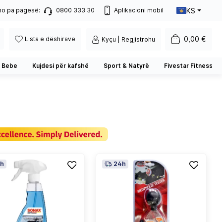
KS
no pa pagesë:
0800 333 30
Aplikacioni mobil
0,00 €
Lista e dëshirave
Kyçu | Regjistrohu
 Bebe
Kujdesi për kafshë
Sport & Natyrë
Fivestar Fitness
h
24h