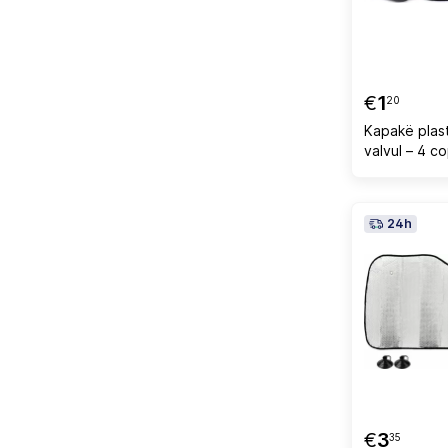
€
1
20
Kapakë plast
valvul – 4 c
24h
€
3
35