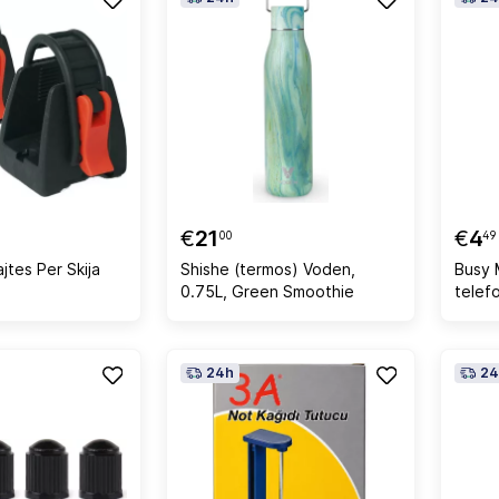
€
21
€
4
00
49
tes Per Skija
Shishe (termos) Voden,
Busy 
0.75L, Green Smoothie
telefo
24h
24