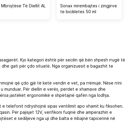
 Mbrojtëse Të Diellit AL
Sonax mirembajtes i zingjirve
te bicikletes 50 ml
sagjerët. Kjo kategori është për secilin që bën shpesh rrugë të
lt dhe gati për çdo situatë. Nga organizuesit e bagazhit te
ihmojnë që çdo gjë të ketë vendin e vet, pa rrëmujë. Nëse rrini
 u munduar. Për diellin e verës, perdet e xhamave dhe
ndërsa jastëkët ergonomikë e shpëtajnë qafën nga lodhja.
 telefonit ndryshojnë sipas ventilimit apo xhamit ku fiksohen.
sin. Për pajisjet 12V, verifikoni fuqinë dhe amperazhin e
tëset e sediljeve nga uji dhe balta e mbajnë tapicerinë në