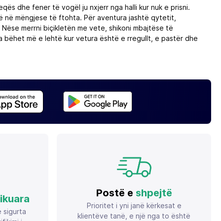
ës dhe fener të vogël ju nxjerr nga halli kur nuk e prisni.
ë në mëngjese të ftohta. Për aventura jashtë qytetit,
. Nëse merrni biçikletën me vete, shikoni mbajtëse të
bëhet më e lehtë kur vetura është e rregullt, e pastër dhe
Postë e
shpejtë
fikuara
Prioritet i yni janë kërkesat e
ë sigurta
klientëve tanë, e një nga to është