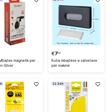
€
7
50
Mbajtes magnetik per
Kutia mbajtëse e salvetave
n-Silver
për makinë
h
24h