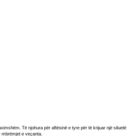
shëm. Të njohura për aftësinë e tyre për të krijuar një siluetë 
te mbrëmjet e veçanta.