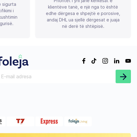
Prioritet i yni janë kërkesat e
ë sigurta
klientëve tanë, e një nga to është
ikimi i
edhe dërgesa e shpejtë e porosive,
ushtimin
andaj DHL ua sjellë dërgesat e juaja
gurisë.
në derë të shtëpisë.