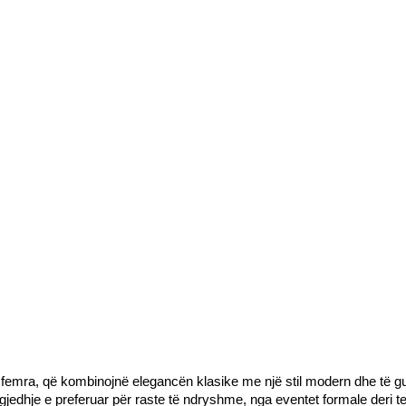
emra, që kombinojnë elegancën klasike me një stil modern dhe të guxim
zgjedhje e preferuar për raste të ndryshme, nga eventet formale deri 