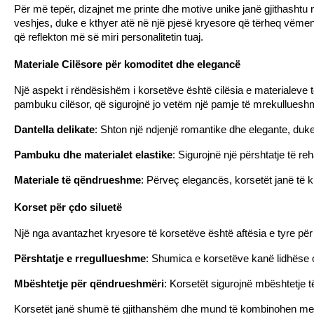
Për më tepër, dizajnet me printe dhe motive unike janë gjithashtu 
veshjes, duke e kthyer atë në një pjesë kryesore që tërheq vëmendj
që reflekton më së miri personalitetin tuaj.
Materiale Cilësore për komoditet dhe elegancë
Një aspekt i rëndësishëm i korsetëve është cilësia e materialeve t
pambuku cilësor, që sigurojnë jo vetëm një pamje të mrekullueshm
Dantella delikate
: Shton një ndjenjë romantike dhe elegante, duke
Pambuku dhe materialet elastike
: Sigurojnë një përshtatje të r
Materiale të qëndrueshme
: Përveç elegancës, korsetët janë të 
Korset për çdo siluetë
Një nga avantazhet kryesore të korsetëve është aftësia e tyre për 
Përshtatje e rregullueshme
: Shumica e korsetëve kanë lidhëse os
Mbështetje për qëndrueshmëri
: Korsetët sigurojnë mbështetje t
Korsetët janë shumë të gjithanshëm dhe mund të kombinohen me 