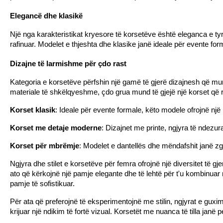
Elegancë dhe klasikë
Një nga karakteristikat kryesore të korsetëve është eleganca e tyr
rafinuar. Modelet e thjeshta dhe klasike janë ideale për evente fo
Dizajne të larmishme për çdo rast
Kategoria e korsetëve përfshin një gamë të gjerë dizajnesh që mu
materiale të shkëlqyeshme, çdo grua mund të gjejë një korset që ref
Korset klasik
: Ideale për evente formale, këto modele ofrojnë nj
Korset me detaje moderne
: Dizajnet me printe, ngjyra të ndezur
Korset për mbrëmje
: Modelet e dantellës dhe mëndafshit janë zg
Ngjyra dhe stilet e korsetëve për femra ofrojnë një diversitet të g
ato që kërkojnë një pamje elegante dhe të lehtë për t'u kombinuar 
pamje të sofistikuar.
Për ata që preferojnë të eksperimentojnë me stilin, ngjyrat e guxims
krijuar një ndikim të fortë vizual. Korsetët me nuanca të tilla janë pe