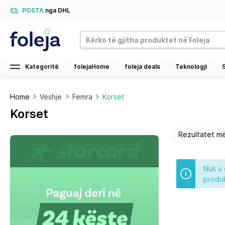
POSTA
nga DHL
Kategoritë
folejaHome
foleja deals
Teknologji
Home
Veshje
Femra
Korset
Korset
Nuk u 
produk