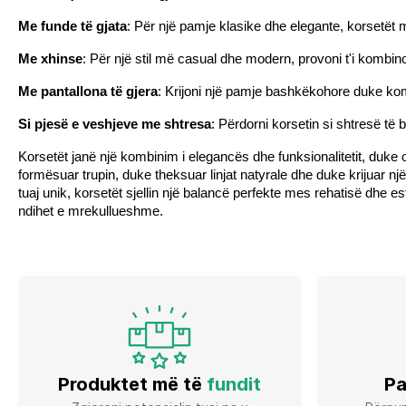
Me funde të gjata
: Për një pamje klasike dhe elegante, korsetë
Me xhinse
: Për një stil më casual dhe modern, provoni t'i kombin
Me pantallona të gjera
: Krijoni një pamje bashkëkohore duke komb
Si pjesë e veshjeve me shtresa
: Përdorni korsetin si shtresë t
Korsetët janë një kombinim i elegancës dhe funksionalitetit, duke o
formësuar trupin, duke theksuar linjat natyrale dhe duke krijuar nj
tuaj unik, korsetët sjellin një balancë perfekte mes rehatisë dhe e
ndihet e mrekullueshme.
Produktet më të
fundit
Pa