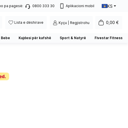
KS
no pa pagesë:
0800 333 30
Aplikacioni mobil
0,00 €
Lista e dëshirave
Kyçu | Regjistrohu
 Bebe
Kujdesi për kafshë
Sport & Natyrë
Fivestar Fitness