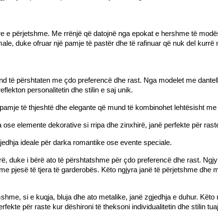
e e përjetshme. Me rrënjë që datojnë nga epokat e hershme të modës, ko
rmale, duke ofruar një pamje të pastër dhe të rafinuar që nuk del kurr
nd të përshtaten me çdo preferencë dhe rast. Nga modelet me dantell
lekton personalitetin dhe stilin e saj unik.
ë pamje të thjeshtë dhe elegante që mund të kombinohet lehtësisht me
a ose elemente dekorative si rripa dhe zinxhirë, janë perfekte për ras
jedhja ideale për darka romantike ose evente speciale.
jerë, duke i bërë ato të përshtatshme për çdo preferencë dhe rast. Ngjy
me pjesë të tjera të garderobës. Këto ngjyra janë të përjetshme dhe mu
hme, si e kuqja, bluja dhe ato metalike, janë zgjedhja e duhur. Këto ng
rfekte për raste kur dëshironi të theksoni individualitetin dhe stilin tuaj