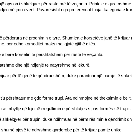
një opsion i shkëlqyer për raste më të veçanta. Printele e guximshme d
en në çdo event. Pavarësisht nga preferencat tuaja, kategoria e korse
ë përdorura në prodhimin e tyre. Shumica e korsetëve janë të krijuar 
e, por edhe komoditet maksimal gjatë gjithë ditës.
 e bërë korsetin të përshtatshëm për raste të veçanta.
ehatshme dhe një ndjenjë të natyrshme në lëkurë.
krijuar për të qenë të qëndrueshëm, duke garantuar një pamje të shk
t'u përshtatur me çdo formë trupi. Ata ndihmojnë në theksimin e belit
e mbyllje që lejojnë rregullimin e përshtatjes sipas formës së trupit.
ë shkëlqyer për trupin, duke ndihmuar në përmirësimin e qëndrimit dhe
shumë pjesë të ndryshme garderobe për të krijuar pamje unike.