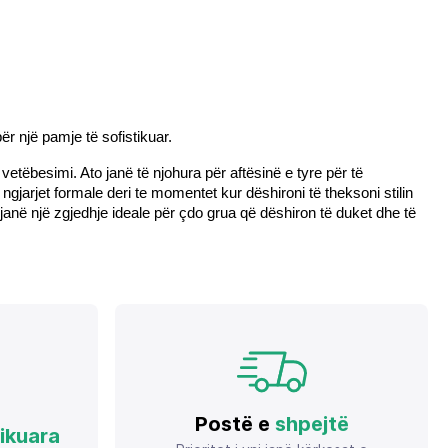
r një pamje të sofistikuar.
etëbesimi. Ato janë të njohura për aftësinë e tyre për të 
gjarjet formale deri te momentet kur dëshironi të theksoni stilin 
janë një zgjedhje ideale për çdo grua që dëshiron të duket dhe të 
Postë e
shpejtë
fikuara