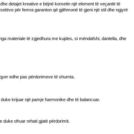
he detajet kreative e bëjnë korsetin një element të veçantë të 
tëve për femra garanton që gjithmonë të gjeni një stil dhe ngjyrë 
nga materiale të zgjedhura me kujdes, si mëndafshi, dantella, dhe 
ëlqyer edhe pas përdorimeve të shumta.
, duke krijuar një pamje harmonike dhe të balancuar.
 duke ofruar rehati gjatë përdorimit.