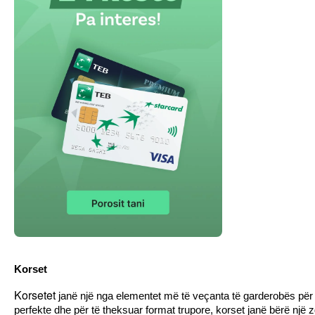
Korset
Korsetet
janë një nga elementet më të veçanta të garderobës për f
perfekte dhe për të theksuar format trupore, korset janë bërë një 