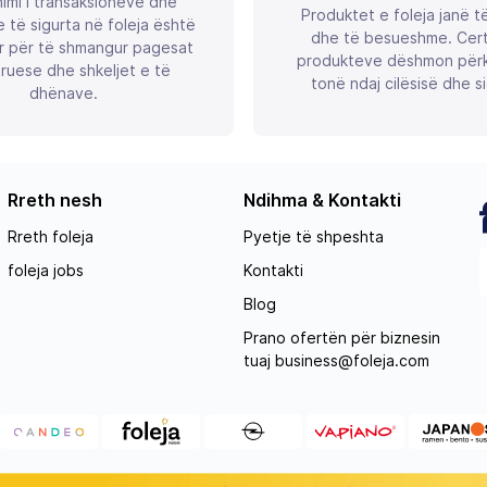
imi i transaksioneve dhe
Produktet e foleja janë t
 të sigurta në foleja është
dhe të besueshme. Certif
r për të shmangur pagesat
produkteve dëshmon përk
ruese dhe shkeljet e të
tonë ndaj cilësisë dhe si
dhënave.
Rreth nesh
Ndihma & Kontakti
Rreth foleja
Pyetje të shpeshta
foleja jobs
Kontakti
Blog
Prano ofertën për biznesin
tuaj
business@foleja.com