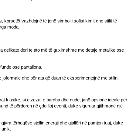
rsetët vazhdojnë të jenë simbol i sofistikimit dhe stilit të 
ë nga moda.
a delikate deri te ato më të guximshme me detaje metalike ose 
 funde ose pantallona.
te joformale dhe për ata që duan të eksperimentojnë me stilin.
rat klasike, si e zeza, e bardha dhe nude, janë opsione ideale për 
nd të përdoren në çdo lloj eventi, duke siguruar gjithmonë një 
jyra tërheqëse sjellin energji dhe gjallëri në pamjen tuaj, duke 
 unik.