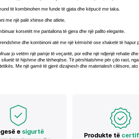
t mund të kombinohen me funde të gjata dhe këpucë me taka.
oni me një palë xhinse dhe atlete.
inuar korsetët me pantallona të gjera dhe një pallto elegante.
ë brendshme dhe kombinoni atë me një këmishë ose xhaketë të hapur pë
fruar jo vetëm një pamje të veçantë, por edhe një ndjenjë rehatie dhe v
ë siluetë të hijshme dhe tërheqëse. Të përshtatshme për çdo rast, nga n
stetikës. Me një gamë të gjerë dizajnesh dhe materialesh cilësore, ato 
gesë e
sigurtë
Produkte të
certi