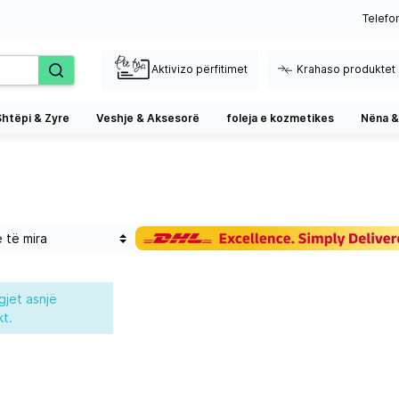
Telefo
Aktivizo përfitimet
Krahaso produktet
Shtëpi & Zyre
Veshje & Aksesorë
foleja e kozmetikes
Nëna &
gjet asnjë
t.