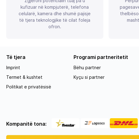
Zgjeroni potencialin tuaj pa u
Përpun
kufizuar në kompjuterë, telefona
pagesave
celularë, kamera dhe shumë pajisje
thelbëso
të tjera teknologjike të cilat foleja
masht
ofron.
Të tjera
Programi partneritetit
Imprint
Bëhu partner
Termet & kushtet
Kyçu si partner
Politikat e privatësisë
Kompanitë tona: