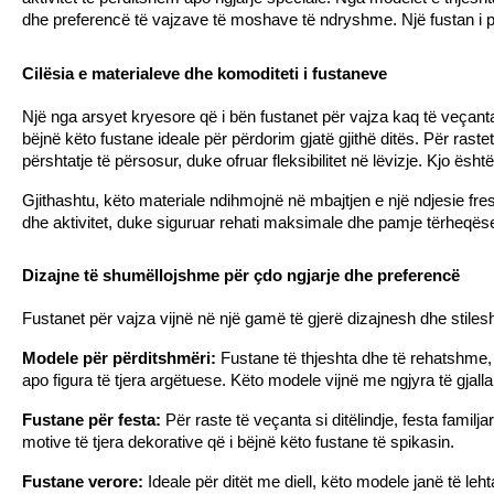
dhe preferencë të vajzave të moshave të ndryshme. Një fustan i pë
Cilësia e materialeve dhe komoditeti i fustaneve
Një nga arsyet kryesore që i bën fustanet për vajza kaq të veçanta 
bëjnë këto fustane ideale për përdorim gjatë gjithë ditës. Për rast
përshtatje të përsosur, duke ofruar fleksibilitet në lëvizje. Kjo ës
Gjithashtu, këto materiale ndihmojnë në mbajtjen e një ndjesie freski
dhe aktivitet, duke siguruar rehati maksimale dhe pamje tërheqës
Dizajne të shumëllojshme për çdo ngjarje dhe preferencë
Fustanet për vajza vijnë në një gamë të gjerë dizajnesh dhe stiles
Modele për përditshmëri:
 Fustane të thjeshta dhe të rehatshme,
apo figura të tjera argëtuese. Këto modele vijnë me ngjyra të gjall
Fustane për festa:
 Për raste të veçanta si ditëlindje, festa familja
motive të tjera dekorative që i bëjnë këto fustane të spikasin.
Fustane verore:
 Ideale për ditët me diell, këto modele janë të leh