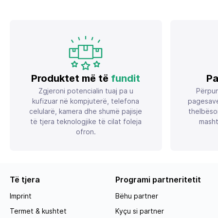
Produktet më të
fundit
Pa
Zgjeroni potencialin tuaj pa u
Përpun
kufizuar në kompjuterë, telefona
pagesave
celularë, kamera dhe shumë pajisje
thelbëso
të tjera teknologjike të cilat foleja
masht
ofron.
Të tjera
Programi partneritetit
Imprint
Bëhu partner
Termet & kushtet
Kyçu si partner