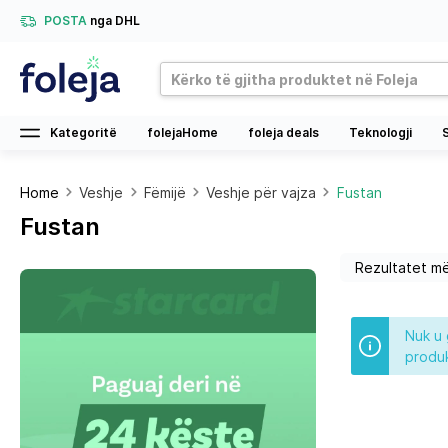
POSTA
nga DHL
Kategoritë
folejaHome
foleja deals
Teknologji
Home
Veshje
Fëmijë
Veshje për vajza
Fustan
Fustan
Nuk u 
produk