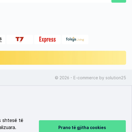
© 2026 - E-commerce by
solution25
s shtesë të
lizuara.
Prano të gjitha cookies