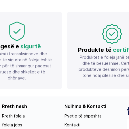
gesë e
sigurtë
Produkte të
certi
imi i transaksioneve dhe
Produktet e foleja janë t
 të sigurta në foleja është
dhe të besueshme. Certif
r për të shmangur pagesat
produkteve dëshmon përk
ruese dhe shkeljet e të
tonë ndaj cilësisë dhe si
dhënave.
Rreth nesh
Ndihma & Kontakti
Rreth foleja
Pyetje të shpeshta
foleja jobs
Kontakti