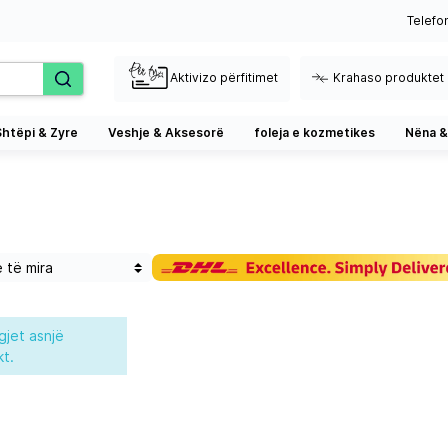
Telefo
Aktivizo përfitimet
Krahaso produktet
Shtëpi & Zyre
Veshje & Aksesorë
foleja e kozmetikes
Nëna &
gjet asnjë
t.