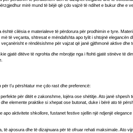
rzgjedhur mirë mund të bëjë që çdo vajzë të ndihet e bukur dhe e veç
është cilësia e materialeve të përdorura për prodhimin e tyre. Material
et më të veçanta, shtresat e mëndafshta apo tylit i shtojnë elegancën d
htë veçanërisht e rëndësishme për vajzat që janë gjithmonë aktive dhe të 
e gjatë ditëve të ngrohta dhe mbrojtje nga i ftohti gjatë stinëve të dim
e.
h për t’u përshtatur me çdo rast dhe preferencë:
 perfekte për ditët e zakonshme, lojëra ose shëtitje. Ato janë shpesh 
a dhe elemente praktike si xhepat ose butonat, duke i bërë ato të përs
re apo aktivitete shkollore, fustanet festive sjellin një ndjenjë elegance
ta, të ajrosura dhe të dizajnuara për të ofruar rehati maksimale. Ato vi