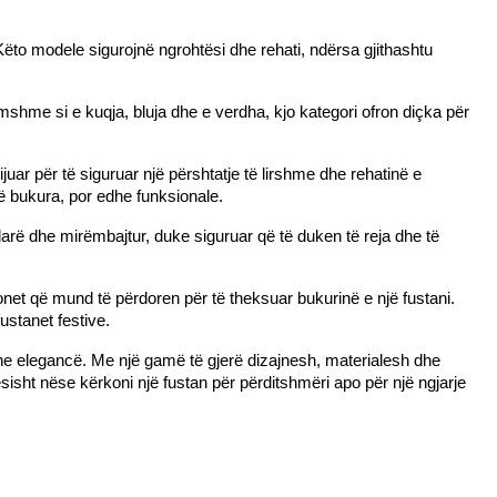
Këto modele sigurojnë ngrohtësi dhe rehati, ndërsa gjithashtu 
mshme si e kuqja, bluja dhe e verdha, kjo kategori ofron diçka për 
juar për të siguruar një përshtatje të lirshme dhe rehatinë e 
të bukura, por edhe funksionale.
larë dhe mirëmbajtur, duke siguruar që të duken të reja dhe të 
net që mund të përdoren për të theksuar bukurinë e një fustani. 
ustanet festive.
dhe elegancë. Me një gamë të gjerë dizajnesh, materialesh dhe 
isht nëse kërkoni një fustan për përditshmëri apo për një ngjarje 