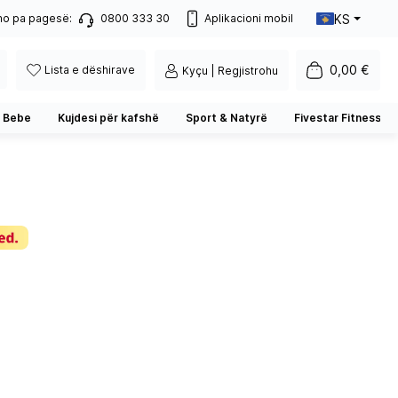
KS
no pa pagesë:
0800 333 30
Aplikacioni mobil
0,00 €
Lista e dëshirave
Kyçu | Regjistrohu
 Bebe
Kujdesi për kafshë
Sport & Natyrë
Fivestar Fitness