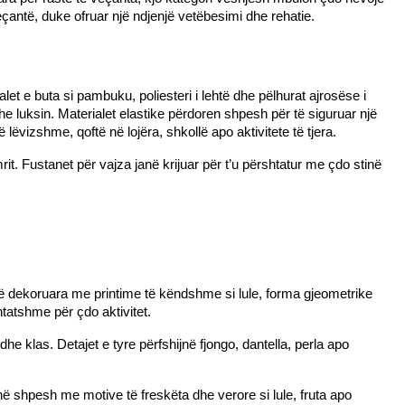
antë, duke ofruar një ndjenjë vetëbesimi dhe rehatie.
et e buta si pambuku, poliesteri i lehtë dhe pëlhurat ajrosëse i 
he luksin. Materialet elastike përdoren shpesh për të siguruar një 
lëvizshme, qoftë në lojëra, shkollë apo aktivitete të tjera.
rit. Fustanet për vajza janë krijuar për t’u përshtatur me çdo stinë 
të dekoruara me printime të këndshme si lule, forma gjeometrike 
htatshme për çdo aktivitet.
 dhe klas. Detajet e tyre përfshijnë fjongo, dantella, perla apo 
jnë shpesh me motive të freskëta dhe verore si lule, fruta apo 