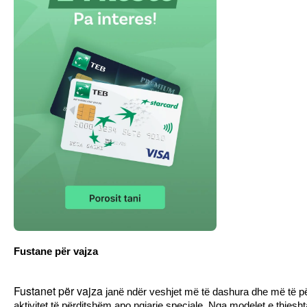
Fustane për vajza
Fustanet për vajza
 janë ndër veshjet më të dashura dhe më të pë
aktivitet të përditshëm apo ngjarje speciale. Nga modelet e thjesht