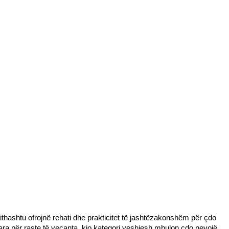
hashtu ofrojnë rehati dhe prakticitet të jashtëzakonshëm për çdo 
uara për raste të veçanta, kjo kategori veshjesh mbulon çdo nevojë 