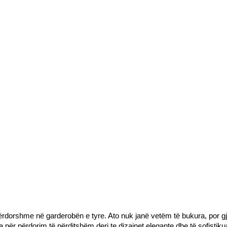
rdorshme në garderobën e tyre. Ato nuk janë vetëm të bukura, por gjit
a për përdorim të përditshëm deri te dizajnet elegante dhe të sofistik