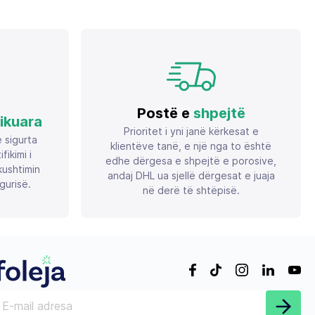
Postë e
shpejtë
fikuara
Prioritet i yni janë kërkesat e
ë sigurta
klientëve tanë, e një nga to është
ikimi i
edhe dërgesa e shpejtë e porosive,
ushtimin
andaj DHL ua sjellë dërgesat e juaja
gurisë.
në derë të shtëpisë.