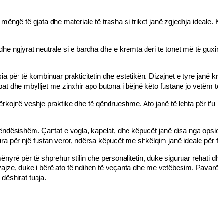
 mëngë të gjata dhe materiale të trasha si trikot janë zgjedhja ideale. 
dhe ngjyrat neutrale si e bardha dhe e kremta deri te tonet më të guxi
a për të kombinuar prakticitetin dhe estetikën. Dizajnet e tyre janë kri
pat dhe mbylljet me zinxhir apo butona i bëjnë këto fustane jo vetëm 
ërkojnë veshje praktike dhe të qëndrueshme. Ato janë të lehta për t’u 
rëndësishëm. Çantat e vogla, kapelat, dhe këpucët janë disa nga opsio
ra për një fustan veror, ndërsa këpucët me shkëlqim janë ideale për f
nyrë për të shprehur stilin dhe personalitetin, duke siguruar rehati 
 vajze, duke i bërë ato të ndihen të veçanta dhe me vetëbesim. Pavarës
dëshirat tuaja.