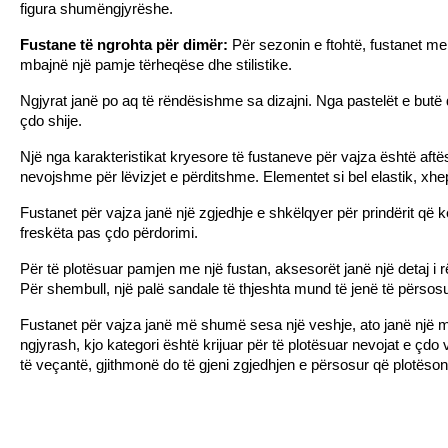
figura shumëngjyrëshe.
Fustane të ngrohta për dimër:
 Për sezonin e ftohtë, fustanet me
mbajnë një pamje tërheqëse dhe stilistike.
Ngjyrat janë po aq të rëndësishme sa dizajni. Nga pastelët e butë 
çdo shije.
Një nga karakteristikat kryesore të fustaneve për vajza është aftësi
nevojshme për lëvizjet e përditshme. Elementet si bel elastik, xhe
Fustanet për vajza janë një zgjedhje e shkëlqyer për prindërit që k
freskëta pas çdo përdorimi.
Për të plotësuar pamjen me një fustan, aksesorët janë një detaj i 
Për shembull, një palë sandale të thjeshta mund të jenë të përsosu
Fustanet për vajza janë më shumë sesa një veshje, ato janë një më
ngjyrash, kjo kategori është krijuar për të plotësuar nevojat e çdo
të veçantë, gjithmonë do të gjeni zgjedhjen e përsosur që plotëson 