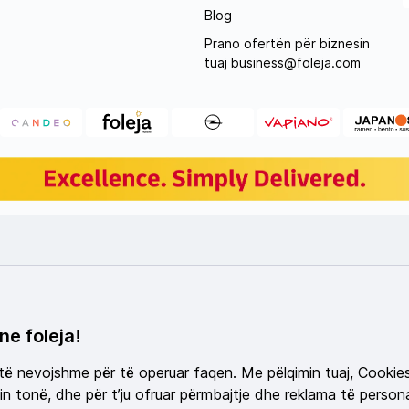
Blog
Prano ofertën për biznesin
tuaj
business@foleja.com
ne foleja!
 të nevojshme për të operuar faqen. Me pëlqimin tuaj, Cookie
n tonë, dhe për t’ju ofruar përmbajtje dhe reklama të persona