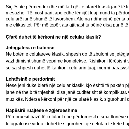
Siç është përmendur dhe më lart që celularët klasik janë të l
mesazhe. Të moshuarit apo edhe fëmijët tuaj mund ta përdori
celularë janë shumë të favorshëm. Ato na ndihmojnë për ta b
me efikasitet. Për më tepër, ata gjithashtu bëjnë disa punë të
Çfarë duhet të kërkoni në një celular klasik?
Jetëgjatësia e baterisë
Në botën e celularëve klasik, shpesh do të zbuloni se jetëgj
vazhdimisht shumë veprime komplekse. Rishikoni tërësisht spe
se sa shpesh duhet të karikoni celularin tuaj, merrni parasys
Lehtësinë e përdorimit
Nëse jeni duke blerë një celular klasik, kjo është të paktën
janë në thelb të thjeshtë, disa janë çuditërisht të komplikuar.
muzikës. Ndërsa kërkoni për një celularë klasik, sigurohuni q
Hapësirë ruajtëse e zgjerueshme
Përdoruesit bazë të celularit dhe përdoruesit e smartfonëve n
fotografi ose video, duhet të siguroheni që celulari të ketë