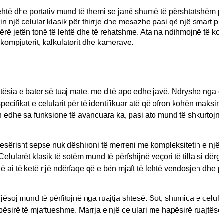
ehtë dhe portativ mund të themi se janë shumë të përshtatshëm pë
n një celular klasik për thirrje dhe mesazhe pasi që një smar
ërë jetën tonë të lehtë dhe të rehatshme. Ata na ndihmojnë të 
 kompjuterit, kalkulatorit dhe kamerave.
atësia e baterisë tuaj matet me ditë apo edhe javë. Ndryshe nga 
cifikat e celularit për të identifikuar atë që ofron kohën maks
h edhe sa funksione të avancuara ka, pasi ato mund të shkurtojn
 pjesërisht sepse nuk dëshironi të merreni me kompleksitetin e
 Celularët klasik të sotëm mund të përfshijnë veçori të tilla si dë
ë ai të ketë një ndërfaqe që e bën mjaft të lehtë vendosjen dhe p
jësoj mund të përfitojnë nga ruajtja shtesë. Sot, shumica e celul
 hapësirë të mjaftueshme. Marrja e një celulari me hapësirë ruaj