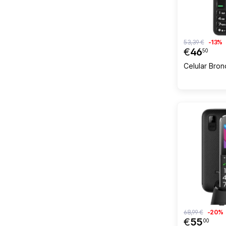
53,39 €
-13%
€
46
50
Celular Brond
68,99 €
-20%
€
55
00