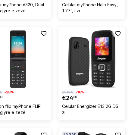
ar myPhone 6320, Dual
Celular myPhone Halo Easy,
ngjyrë e zezë
1.77", i zi
 €
-28%
29,10 €
-18%
€
24
00
00
on flip myPhone FLIP
Celular Energizer E13 2G DS i
ngjyrë e zezë
zi
24h