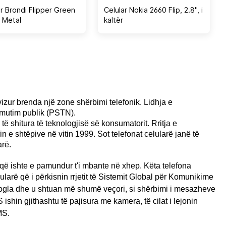
ar Brondi Flipper Green
Celular Nokia 2660 Flip, 2.8", i
 Metal
kaltër
vizur brenda një zone shërbimi telefonik. Lidhja e
komutim publik (PSTN).
 shitura të teknologjisë së konsumatorit. Rritja e
 e shtëpive në vitin 1999. Sot telefonat celularë janë të
ar
ë.
aqë ishte e pamundur t'i mbante në xhep. Këta telefona
ularë që i përkisnin rrjetit të Sistemit Global për Komunikime
vogla dhe u shtuan më shumë veçori, si shërbimi i mesazheve
ishin gjithashtu të pajisura me kamera, të cilat i lejonin
MS.