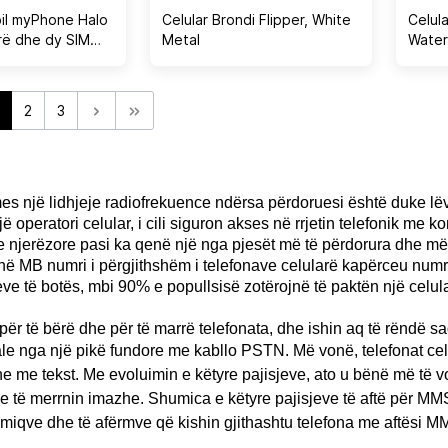
il myPhone Halo
Celular Brondi Flipper, White
Celul
rë dhe dy SIM
Metal
Water
yrë e zezë
2
3
rmes një lidhjeje radiofrekuence ndërsa përdoruesi është duke lë
 operatori celular, i cili siguron akses në rrjetin telefonik me 
 njerëzore pasi ka qenë një nga pjesët më të përdorura dhe më të
në MB numri i përgjithshëm i telefonave celularë kapërceu numrin
 të botës, mbi 90% e popullsisë zotërojnë të paktën një celul
për të bërë dhe për të marrë telefonata, dhe ishin aq të rëndë s
njale nga një pikë fundore me kabllo PSTN.
Më vonë, telefonat cel
e me tekst. Me evoluimin e këtyre pajisjeve, ato u bënë më të 
he të merrnin imazhe. Shumica e këtyre pajisjeve të aftë për MMS 
ato miqve dhe të afërmve që kishin gjithashtu telefona me aftësi M