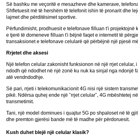
Së bashku me veçoritë e mesazheve dhe kamerave, telefonat ce
Shfletuesit më të hershëm të telefonit ishin të pronarit dhe le
lajmet dhe përditësimet sportive.
Përfundimisht, prodhuesit e telefonave filluan t'i projektojnë 
e tjerë të domeneve filluan t'i bëjnë faqet e internetit të përg
transaksionet e telefonave celularë që përbëjnë një pjesë më t
Rrjetet dhe aksesi
Një telefon celular zakonisht funksionon në një rrjet celular
ndodh që ndodhet në një zonë ku nuk ka sinjal nga ndonjë faqe
atë vendndodhje.
Së pari, rrjeti i telekomunikacionit 4G nisi një sistem transmet
pikë. Ndërsa quhej ende një "rrjet celular", 4G mbështetej në t
transmetimit.
Tani, një model dominues i quajtur 5G po shpaloset në të gjith
dhe premton gjerësi bande më të madhe për përdoruesit.
Kush duhet blejë një celular klasik?