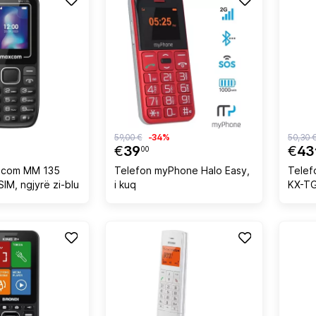
59,00 €
-34%
50,30 
€
39
€
43
00
xcom MM 135
Telefon myPhone Halo Easy,
Telef
SIM, ngjyrë zi-blu
i kuq
KX-TG