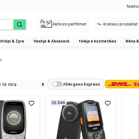
Telefo
Aktivizo përfitimet
Krahaso produktet
Shtëpi & Zyre
Veshje & Aksesorë
foleja e kozmetikes
Nëna &
k
⚡
Dërgesa Express
24h