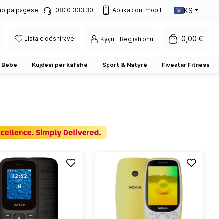
KS
no pa pagesë:
0800 333 30
Aplikacioni mobil
0,00 €
Lista e dëshirave
Kyçu | Regjistrohu
 Bebe
Kujdesi për kafshë
Sport & Natyrë
Fivestar Fitness