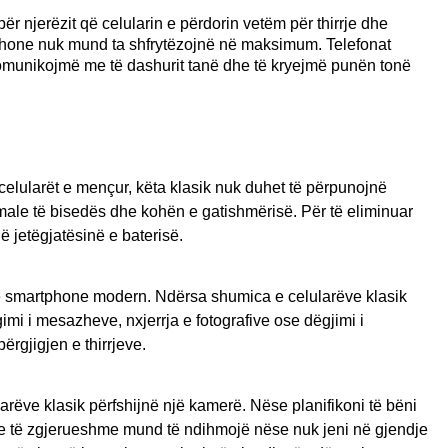
r njerëzit që celularin e përdorin vetëm për thirrje dhe
t phone nuk mund ta shfrytëzojnë në maksimum. Telefonat
komunikojmë me të dashurit tanë dhe të kryejmë punën tonë
celularët e mençur, këta klasik nuk duhet të përpunojnë
imale të bisedës dhe kohën e gatishmërisë. Për të eliminuar
ë jetëgjatësinë e baterisë.
 një smartphone modern. Ndërsa shumica e celularëve klasik
rgimi i mesazheve, nxjerrja e fotografive ose dëgjimi i
ërgjigjen e thirrjeve.
arëve klasik përfshijnë një kamerë. Nëse planifikoni të bëni
tëse të zgjerueshme mund të ndihmojë nëse nuk jeni në gjendje