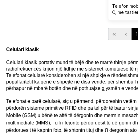
Telefon mob
C, me tastie
kartela, ngj
1
Celulari klasik
Celulari klasik portativ mund të bëjë dhe të marrë thirrje pë
radiofrekuencës krijon një lidhje me sistemet komutuese të një
Telefonat celularë konsiderohen si një shpikje e rëndësishme
popullaritetit ka qenë e shpejtë në disa vende, për shembull 
përhapur në mbarë botën dhe në pothuajse gjysmën e vendeve
Telefonat e parë celularë, siç u përmend, përdoreshin vetëm 
përdorën sisteme primitive RFID dhe pa tel për të bartur si
Mobile (GSM) u bënë të aftë të dërgonin dhe merrnin mesazh
multimediale (MMS), i cili i lejonte përdoruesit të dërgonin d
përdoruesit të kapnin foto, të shtonin tituj dhe t'i dërgonin 