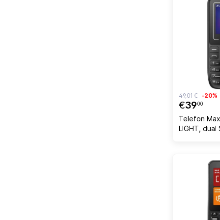
49,01 €
-20%
€
39
00
Telefon Ma
LIGHT, dual 