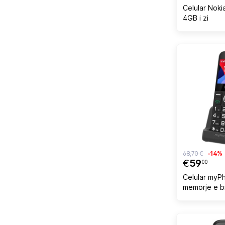
Celular Noki
4GB i zi
68,70 €
-14%
€
59
00
Celular myP
memorje e 
ngjyrë e ze