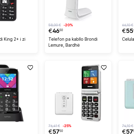
58,00 €
-20%
66,10 €
€
46
€
55
50
i King 2+ i zi
Telefon pa kabllo Brondi
Celul
Lemure, Bardhë
76,41 €
-25%
74,10 €
€
57
€
57
50