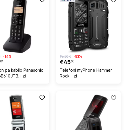
€
-14%
96,50 €
-53%
€
45
49
00
on pa kabllo Panasonic
Telefoni myPhone Hammer
B610JTB, i zi
Rock, i zi