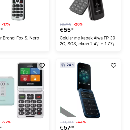
-17%
68,99 €
-20%
€
55
00
00
ar Brondi Fox S, Nero
Celular me kapak Aiwa FP-30
2G, SOS, ekran 2.4\" + 1.77\",
32 MB, USB-C, i zi
24h
-22%
103,00 €
-44%
€
57
50
60