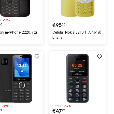
€
-13%
€
95
00
00
oni myPhone 2220, i zi
Celular Nokia 3210 (TA-1618)
LTE, ari
-19%
57,21 €
-17%
€
47
91
49