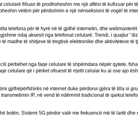
lularë filluan të prodhoheshin me një aftësi të kufizuar për të 
joheshin vetëm për përdorimin e një nënseksioni të vogël të intern
këta telefona për të hyrë në të gjithë internetin, dhe webmasterët 
jegjshme ndaj aksesit nga telefonat celularë. Trendi, i quajtur "di
ë madhe të shitjeve të tregtisë elektronike dhe aktiviteteve të tj
, i cili përbëhet nga faqe celulare të shpërndara nëpër qytete, 
 celulare që i përket ofruesit të rrjetit celular ku ai ose ajo 
imi gjithëpërfshirës në internet duke përdorur gjëra të tilla si gru
ransmetimin IP, në vend të ndërrimit tradicional të qarkut telefon
ë botën. Sistemi 5G përdor valë me frekuencë më të lartë dhe një s