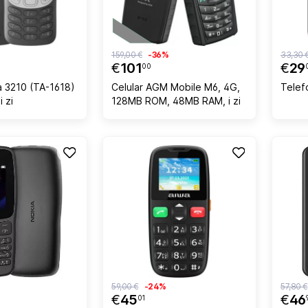
159,00 €
-36%
33,30 
€
101
€
29
00
a 3210 (TA-1618)
Celular AGM Mobile M6, 4G,
Telef
 zi
128MB ROM, 48MB RAM, i zi
59,00 €
-24%
57,80 €
€
45
€
46
01