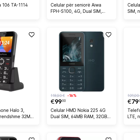
a 106 TA-1114
Celular për seniorë Aiwa
Celul
FPH-S100, 4G, Dual SIM,
SIM, 
buton SOS, ekran 1.8\", USB-
C, radio FM, Bluetooth, i zi
118,50 €
-16%
109,00
€
99
€
79
00
hone Halo 3,
Celular HMD Nokia 225 4G
Telef
brendshme 32MB,
Dual SIM, 64MB RAM, 32GB
LTE, 
zë
microSD, kaltër