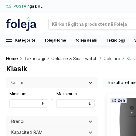
POSTA
nga DHL
Kategoritë
folejaHome
foleja deals
Teknologji
Home
Teknologji
Celularë & Smartwatch
Celularë
Klasi
Klasik
Çmimi
Minimum
Maksimum
–
24h
€
€
Brendi
Kapaciteti RAM