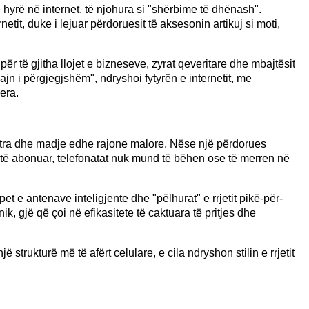
hyrë në internet, të njohura si "shërbime të dhënash".
etit, duke i lejuar përdoruesit të aksesonin artikuj si moti,
për të gjitha llojet e bizneseve, zyrat qeveritare dhe mbajtësit
zajn i përgjegjshëm", ndryshoi fytyrën e internetit, me
era.
fshatra dhe madje edhe rajone malore. Nëse një përdorues
është abonuar, telefonatat nuk mund të bëhen ose të merren në
pet e antenave inteligjente dhe "pëlhurat" e rrjetit pikë-për-
ik, gjë që çoi në efikasitete të caktuara të pritjes dhe
trukturë më të afërt celulare, e cila ndryshon stilin e rrjetit