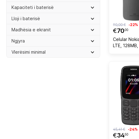
Kapaciteti i baterisë
Lloji i baterisë
90,00 €
-22%
Madhësia e ekranit
€
70
00
Celular Noki
Ngjyra
LTE, 128MB, i
Vlerësimi minimal
45,41 €
-24%
€
34
50