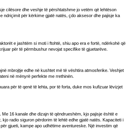
isje cilësore dhe veshje të përshtatshme jo vetëm që lehtëson 
 ndriçimit për kërkime gjatë natës, çdo aksesor dhe pajisje ka 
ktorët e jashtëm si moti i ftohtë, shiu apo era e fortë, ndërkohë që 
rijuar për të përmbushur nevojat specifike të gjuetarëve.
ojnë mbrojtje edhe në kushtet më të vështira atmosferike. Veshjet 
ateni në mënyrë perfekte me rrethinën.
ara për të qenë të lehta, por të forta, duke mos kufizuar lëvizjet 
. Me 16 kanale dhe dizajn të qëndrueshëm, kjo pajisje është e 
o radio siguron përdorim të lehtë edhe gjatë natës. Kapaciteti i 
e për gjueti, kampe apo udhëtime aventureske. Një investim që 