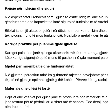
Pajisje për ndriçim dhe siguri
Një aspekt tjetër i rëndësishëm i gjuetisë është ndriçimi dhe siguria
qëndrueshme dhe kapacitet të lartë sigurojnë funksionim të va
Bilbilat janë një aksesor tjetër i rëndësishëm për komunikim dhe si
teknologjia mund të mos funksionojë. Nga bilbila metalik deri te 
Karrige praktike për pushime gjatë gjuetisë
Karriget palosëse janë një nga aksesorët më të kërkuar nga gjuetar
këto karrige sigurojnë që të mund të pushoni në çdo moment pa p
Mjetet për mirëmbajtje dhe funksionalitet
Një gjuetar i përgatitur mirë ka gjithmonë mjetet e nevojshme për 
të jetë në gjendje optimale gjatë gjithë kohës. Përveç kësaj, rad
Materiale dhe cilësi të lartë
Pajisjet dhe veshjet për gjueti janë të prodhuara nga materiale të c
janë testuar për të përballuar kushtet më të ashpra. Çdo detaj, nga
qëndrueshmëri.