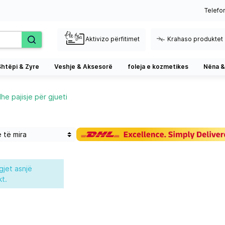
Telefo
Aktivizo përfitimet
Krahaso produktet
Shtëpi & Zyre
Veshje & Aksesorë
foleja e kozmetikes
Nëna &
he pajisje për gjueti
gjet asnjë
t.