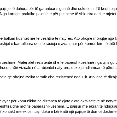
 pajisje të duhura për të garantuar sigurinë dhe suksesin. Të kesh paj
a karriget praktike palosëse për pushime të shkurtra deri te mjetet e
ërballuar kushtet më të vështira të natyrës. Ato ofrojnë mbrojtje nga fa
veshjet e kamufluara deri te radioja e avancuar për komunikim, është k
ëndrueshme. Materialet rezistente dhe të papërshkueshme nga uji sigur
rueshmëri vizuale në ambientet natyrore, duke ju ndihmuar të përsht
le që ofrojnë izolim termik dhe rezistencë ndaj ujit. Ato janë të dizajnu
qyer për komunikim në distanca të gjata gjatë aktiviteteve në natyrë
htira dhe mot të paparashikueshëm. E pajisur me ekran të ndriçuar, kj
në kontakt me ekipin tuaj, duke e bërë atë një pajisje të domosdoshm