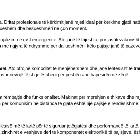
. Dritat profesionale të kërkimit janë mjeti ideal për kërkime gjatë nat
zhdueshëm dhe besueshmëri në çdo moment.
njalizim në rast emergjence. Ato janë të thjeshta, por jashtëzakonisht
ata me ngjyra të ndryshme për dallueshmëri, këto pajisje janë të paz
ët. Ato ofrojnë komoditet të menjëhershëm dhe janë lehtësisht të tran
asur nevojë të shqetësoheni për peshën apo hapësirën që zënë.
mirëmbajtje dhe funksionalitet. Makinat për mprehjen e thikave dhe mj
ioja për komunikim në distanca të gjata është një pajisje e rëndësish
ilësisë më të lartë për të siguruar jetëgjatësi dhe performancë të lart
 zinxhirët e veshjeve deri te komponentët elektronikë të pajisjeve, ësh