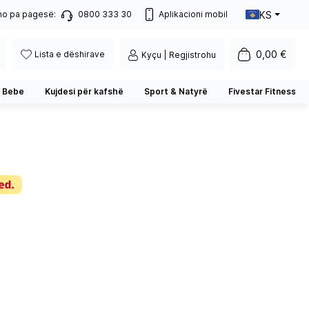
KS
no pa pagesë:
0800 333 30
Aplikacioni mobil
0,00 €
Lista e dëshirave
Kyçu | Regjistrohu
 Bebe
Kujdesi për kafshë
Sport & Natyrë
Fivestar Fitness