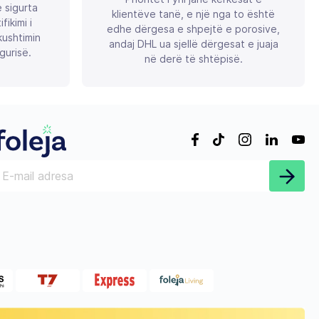
ë sigurta
klientëve tanë, e një nga to është
ikimi i
edhe dërgesa e shpejtë e porosive,
ushtimin
andaj DHL ua sjellë dërgesat e juaja
gurisë.
në derë të shtëpisë.