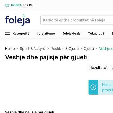
POSTA
nga DHL
Kategoritë
folejaHome
foleja deals
Teknologji
Home
Sport & Natyrë
Peshkim & Gjueti
Gjueti
Veshje d
Veshje dhe pajisje për gjueti
Nuk u 
produk
Veshje dhe pajisje për gjueti