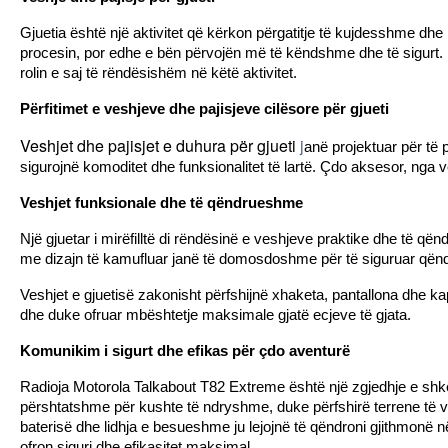
Gjuetia është një aktivitet që kërkon përgatitje të kujdesshme dhe
procesin, por edhe e bën përvojën më të këndshme dhe të sigurt. Ng
rolin e saj të rëndësishëm në këtë aktivitet.
Përfitimet e veshjeve dhe pajisjeve cilësore për gjueti
Veshjet dhe pajisjet e duhura për gjueti
 j
anë projektuar për të p
sigurojnë komoditet dhe funksionalitet të lartë. Çdo aksesor, nga 
Veshjet funksionale dhe të qëndrueshme
Një gjuetar i mirëfilltë di rëndësinë e veshjeve praktike dhe të q
me dizajn të kamufluar janë të domosdoshme për të siguruar qënd
Veshjet e gjuetisë zakonisht përfshijnë xhaketa, pantallona dhe kape
dhe duke ofruar mbështetje maksimale gjatë ecjeve të gjata.
Komunikim i sigurt dhe efikas për çdo aventurë
Radioja Motorola Talkabout T82 Extreme është një zgjedhje e shkël
përshtatshme për kushte të ndryshme, duke përfshirë terrene të vës
baterisë dhe lidhja e besueshme ju lejojnë të qëndroni gjithmonë 
ofron siguri dhe efikasitet maksimal.