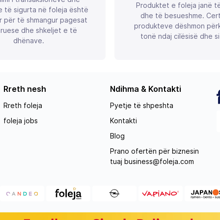
Produktet e foleja janë t
 të sigurta në foleja është
dhe të besueshme. Certif
r për të shmangur pagesat
produkteve dëshmon përk
ruese dhe shkeljet e të
tonë ndaj cilësisë dhe si
dhënave.
Rreth nesh
Ndihma & Kontakti
Rreth foleja
Pyetje të shpeshta
foleja jobs
Kontakti
Blog
Prano ofertën për biznesin
tuaj
business@foleja.com