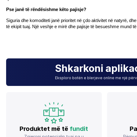
Pse janë të rëndësishme këto pajisje?
Siguria dhe komoditeti janë prioritet në çdo aktivitet në natyrë, dhe
të ekipit tuaj. Një veshje e mirë dhe pajisje të besueshme mund 
Shkarkoni aplika
Eksploro botën e blerjeve online me një përvo
Produktet më të
fundit
Pa
Zgjeroni potencialin tuaj pa u
Përpun