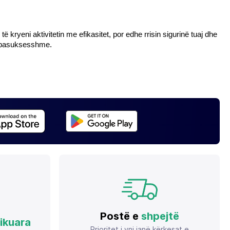
ë kryeni aktivitetin me efikasitet, por edhe rrisin sigurinë tuaj dhe 
të pasuksesshme.
Postë e
shpejtë
fikuara
Prioritet i yni janë kërkesat e