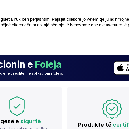
 gjuetia nuk bën përjashtim. Pajisjet cilësore jo vetëm që ju ndihmojnë t
të bëjnë diferencën midis një përvoje të këndshme dhe një aventure 
cionin e
Foleja
jë të thjeshtë me aplikacionin foleja.
gesë e
sigurtë
Produkte të
certi
imi i transaksioneve dhe