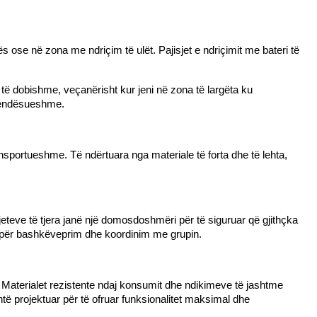
ës ose në zona me ndriçim të ulët. Pajisjet e ndriçimit me bateri të 
 të dobishme, veçanërisht kur jeni në zona të largëta ku 
ëvendësueshme.
sportueshme. Të ndërtuara nga materiale të forta dhe të lehta, 
eteve të tjera janë një domosdoshmëri për të siguruar që gjithçka 
me për bashkëveprim dhe koordinim me grupin.
ë. Materialet rezistente ndaj konsumit dhe ndikimeve të jashtme 
të projektuar për të ofruar funksionalitet maksimal dhe 