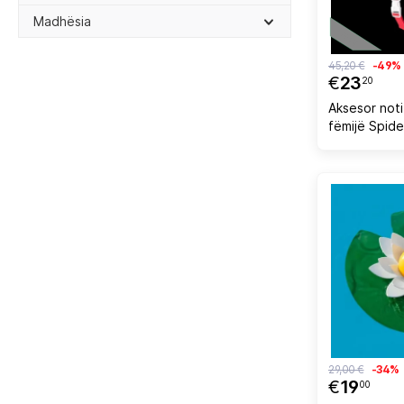
Madhësia
45,20 €
-49%
€
23
20
Aksesor not
fëmijë Spid
29,00 €
-34%
€
19
00