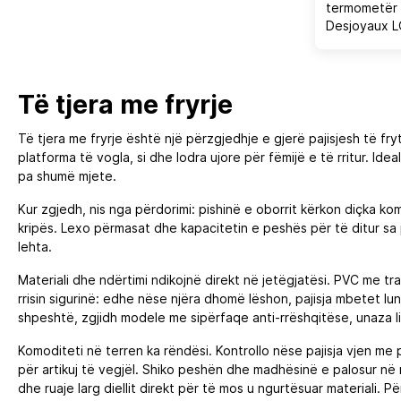
termometër 
Desjoyaux 
-10°C deri 
jeshile/bard
Të tjera me fryrje
Të tjera me fryrje është një përzgjedhje e gjerë pajisjesh të fr
platforma të vogla, si dhe lodra ujore për fëmijë e të rritur. Ide
pa shumë mjete.
Kur zgjedh, nis nga përdorimi: pishinë e oborrit kërkon diçka k
kripës. Lexo përmasat dhe kapacitetin e peshës për të ditur sa 
lehta.
Materiali dhe ndërtimi ndikojnë direkt në jetëgjatësi. PVC me
rrisin sigurinë: edhe nëse njëra dhomë lëshon, pajisja mbetet lu
shpeshtë, zgjidh modele me sipërfaqe anti‑rrëshqitëse, unaza li
Komoditeti në terren ka rëndësi. Kontrollo nëse pajisja vjen
për artikuj të vegjël. Shiko peshën dhe madhësinë e palosur në 
dhe ruaje larg diellit direkt për të mos u ngurtësuar materiali.