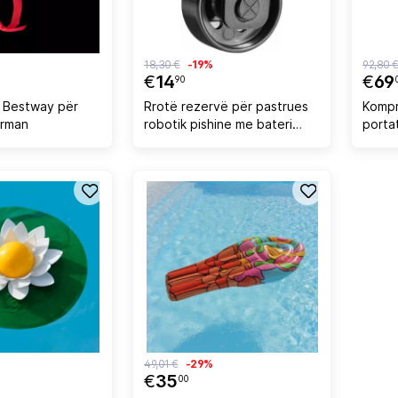
18,30 €
-19%
92,80 
€
14
€
69
90
i Bestway për
Rrotë rezervë për pastrues
Kompre
erman
robotik pishine me bateri
porta
AIPER Seagull 800B, e
Air C
zezë/bardhë
digjit
49,01 €
-29%
€
35
00