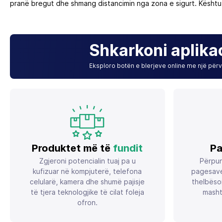
pranë bregut dhe shmang distancimin nga zona e sigurt. Kështu, 
Shkarkoni aplika
Eksploro botën e blerjeve online me një përvo
Produktet më të
fundit
Pa
Zgjeroni potencialin tuaj pa u
Përpun
kufizuar në kompjuterë, telefona
pagesave
celularë, kamera dhe shumë pajisje
thelbëso
të tjera teknologjike të cilat foleja
masht
ofron.