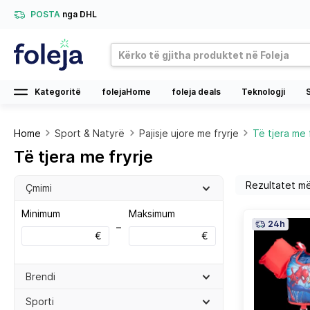
POSTA
nga DHL
Kategoritë
folejaHome
foleja deals
Teknologji
Home
Sport & Natyrë
Pajisje ujore me fryrje
Të tjera me 
Të tjera me fryrje
Çmimi
Minimum
Maksimum
24h
–
€
€
Brendi
Sporti