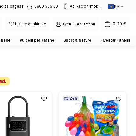
KS
no pa pagesë:
0800 333 30
Aplikacioni mobil
0,00 €
Lista e dëshirave
Kyçu | Regjistrohu
 Bebe
Kujdesi për kafshë
Sport & Natyrë
Fivestar Fitness
24h