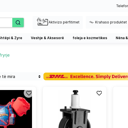
Telefo
Aktivizo përfitimet
Krahaso produktet
Shtëpi & Zyre
Veshje & Aksesorë
foleja e kozmetikes
Nëna &
fryrje