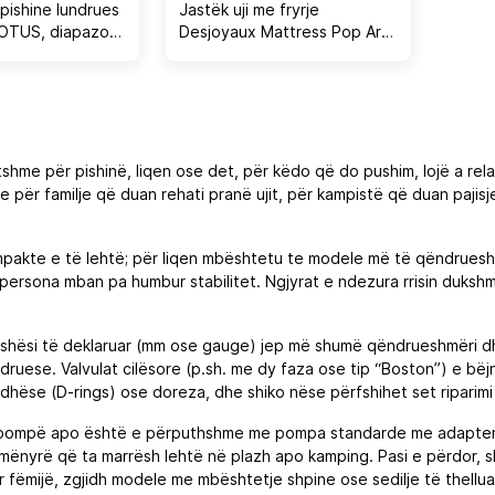
pishine lundrues
Jastëk uji me fryrje
LOTUS, diapazon
Desjoyaux Mattress Pop Art,
+50°C,
PVC, 2 dhoma ajri,
hë/e verdhë
shumëngjyrësh
ytshme për pishinë, liqen ose det, për këdo që do pushim, lojë a re
ale për familje që duan rehati pranë ujit, për kampistë që duan pajis
ompakte e të lehtë; për liqen mbështetu te modele më të qëndrueshm
persona mban pa humbur stabilitet. Ngjyrat e ndezura rrisin dukshm
 trashësi të deklaruar (mm ose gauge) jep më shumë qëndrueshmëri
ndruese. Valvulat cilësore (p.sh. me dy faza ose tip “Boston”) e bëj
dhëse (D‑rings) ose doreza, dhe shiko nëse përfshihet set riparimi
 me pompë apo është e përputhshme me pompa standarde me adapter;
mënyrë që ta marrësh lehtë në plazh apo kamping. Pasi e përdor, s
 Për fëmijë, zgjidh modele me mbështetje shpine ose sedilje të thel