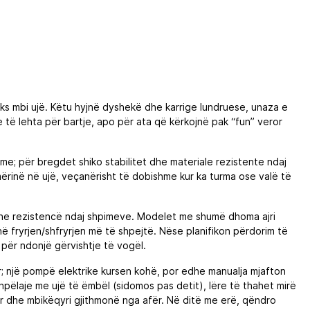
laks mbi ujë. Këtu hyjnë dyshekë dhe karrige lundruese, unaza e
je të lehta për bartje, apo për ata që kërkojnë pak “fun” veror
e; për bregdet shiko stabilitet dhe materiale rezistente ndaj
ërinë në ujë, veçanërisht të dobishme kur ka turma ose valë të
 dhe rezistencë ndaj shpimeve. Modelet me shumë dhoma ajri
në fryrjen/shfryrjen më të shpejtë. Nëse planifikon përdorim të
 për ndonjë gërvishtje të vogël.
 një pompë elektrike kursen kohë, por edhe manualja mjafton
hpëlaje me ujë të ëmbël (sidomos pas detit), lëre të thahet mirë
luar dhe mbikëqyri gjithmonë nga afër. Në ditë me erë, qëndro