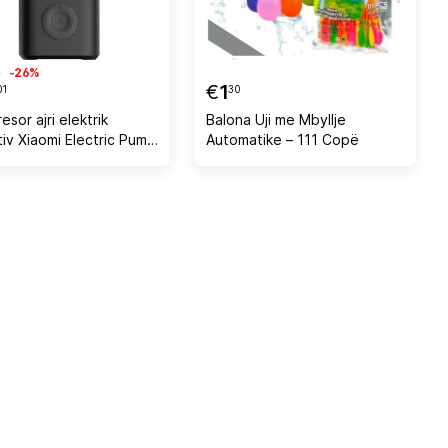
€
-26%
€
1
01
30
sor ajri elektrik
Balona Uji me Mbyllje
tiv Xiaomi Electric Pump
Automatike – 111 Copë
ompressor 2 Pro, ekran
al, auto-ndalje, i zi