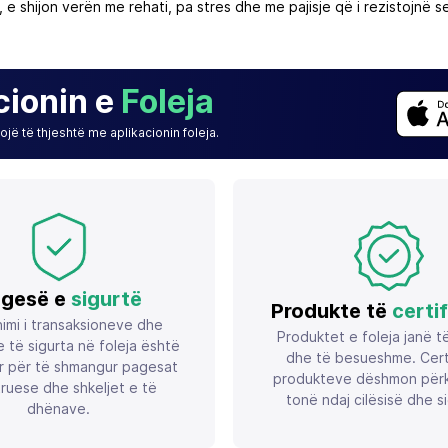
e shijon verën me rehati, pa stres dhe me pajisje që i rezistojnë 
cionin e
Foleja
jë të thjeshtë me aplikacionin foleja.
gesë e
sigurtë
Produkte të
certi
imi i transaksioneve dhe
Produktet e foleja janë t
 të sigurta në foleja është
dhe të besueshme. Certif
r për të shmangur pagesat
produkteve dëshmon përk
ruese dhe shkeljet e të
tonë ndaj cilësisë dhe si
dhënave.