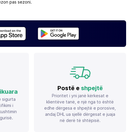
sezon pas sezoni.
Postë e
shpejtë
fikuara
Prioritet i yni janë kërkesat e
ë sigurta
klientëve tanë, e një nga to është
ikimi i
edhe dërgesa e shpejtë e porosive,
ushtimin
andaj DHL ua sjellë dërgesat e juaja
gurisë.
në derë të shtëpisë.