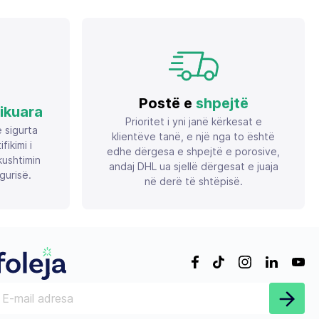
Postë e
shpejtë
fikuara
Prioritet i yni janë kërkesat e
ë sigurta
klientëve tanë, e një nga to është
ikimi i
edhe dërgesa e shpejtë e porosive,
ushtimin
andaj DHL ua sjellë dërgesat e juaja
gurisë.
në derë të shtëpisë.