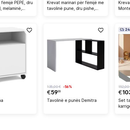
 fëmijë PEPE, dru
Krevat marinari për fëmijë me
Krevat
l, melaminë,
tavolinë pune, dru pishe,
Monte
2cm
ngjyrë e bardhë, AKRON
raft 
FH702.03, për dyshek
dru i
90x190cm
24
135,00 €
-56%
152,00
€
59
€
10
99
na
Tavolinë e punës Demitra
Set ta
karri