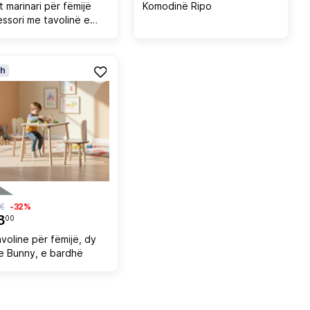
 marinari për fëmijë
Komodinë Ripo
ssori me tavolinë e
librash LIBRO FH708.03,
 bardhë, 90x190cm
h
 €
-32%
3
00
voline për fëmijë, dy
ge Bunny, e bardhë