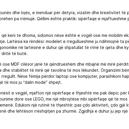
unës dhe lojës, e menduar për detyra, vizatim dhe kreativitet të p
prehen pa rrëmujë. Qëllimi është praktik: sipërfaqe e mjaftueshme
 keni te dhoma, sidomos nëse është e vogël ose me mobilim ekzistue
zje. Lartësia ka rëndësi: modelet e rregullueshme ju ndihmojnë ta pë
gonomike në lartësinë e duhur që shpatullat të rrinë të qeta dhe k
 dritë të butë.
ortë ose MDF cilësor janë të qëndrueshëm dhe mbajnë më mirë përdi
dhe stabilitet të mirë që tavolina të mos lëkundet. Organizimi bën di
rregullt. Nëse fëmija përdor laptop ose kompjuter, parashikoni hapë
ë të mos ju “dalin mode” shpejt.
sit e vegjël, mjafton një sipërfaqe e thjeshtë me pak depo; për kla
im, punime dore ose LEGO, me një mbrojtëse mbi sipërfaqe që të mo
enë. Edukoni një rutinë të thjeshtë: pas çdo aktiviteti, çdo gjë k
në dhe lehtëson rrëshqitjen pa zhurmë. Zgjidhja e duhur ju jep një