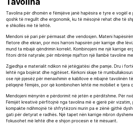
Tavolina
Tavolina për dhomën e fëmijëve janë hapësira e tyre e vogël e p
qoshk të rregullt dhe ergonomik, ku të mësojnë rehat dhe të sh
e shkollës më të lehtë.
Mendoni së pari për përmasat dhe vendosjen. Mateni hapësirën që
fletore dhe ekran, por mos harroni hapsirën për karrige dhe lëvi
mund ta mbajë qëndrimin korrekt. Kombinojeni me një karrige er
fitoni dritë natyrale; për mbrëmje mjafton një llambë tavoline me
Zgjedhja e materialit ndikon në jetëgjatësi dhe pamje. Dru i f
lehtë nga bojërat dhe ngjitëset. Kërkoni skaje të rrumbullakosura 
ose një pjesëz për menaxhimin e kabllove e mbajnë tavolinën të 
pëlqejnë fëmijës, por që kombinohen lehtë me mobiliet e tjera q
Mendojeni mënyrën e përdorimit në jetën e përditshme. Për nxënë
Fëmijët kreativë përfitojnë nga tavolina më e gjerë për vizat
kompakte ndihmojnë të shfrytëzoni murin pa e zënë gjithë dyshem
gati për detyrat e radhës. Një tapet nën karrige mbron dysheme
fokusohet më lehtë dhe e shijon procesin e të mësuarit.