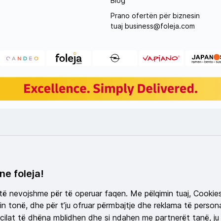
Blog
Prano ofertën për biznesin
tuaj
business@foleja.com
ne foleja!
 të nevojshme për të operuar faqen. Me pëlqimin tuaj, Cookie
n tonë, dhe për t’ju ofruar përmbajtje dhe reklama të persona
ilat të dhëna mblidhen dhe si ndahen me partnerët tanë, ju 