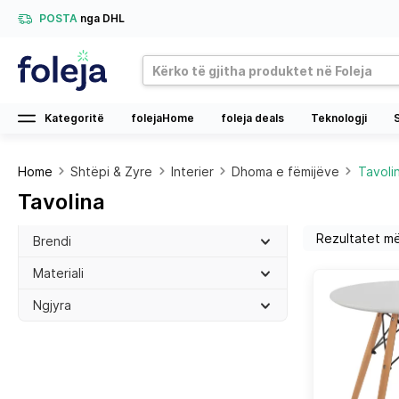
POSTA
nga DHL
Kategoritë
folejaHome
foleja deals
Teknologji
Home
Shtëpi & Zyre
Interier
Dhoma e fëmijëve
Tavoli
Tavolina
Brendi
Materiali
Ngjyra