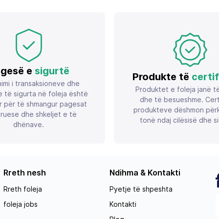
gesë e
sigurtë
Produkte të
certi
imi i transaksioneve dhe
Produktet e foleja janë t
 të sigurta në foleja është
dhe të besueshme. Certif
r për të shmangur pagesat
produkteve dëshmon përk
ruese dhe shkeljet e të
tonë ndaj cilësisë dhe si
dhënave.
Rreth nesh
Ndihma & Kontakti
Rreth foleja
Pyetje të shpeshta
foleja jobs
Kontakti