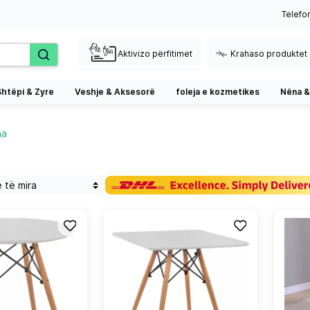
Telefo
Aktivizo përfitimet
Krahaso produktet
Shtëpi & Zyre
Veshje & Aksesorë
foleja e kozmetikes
Nëna &
na