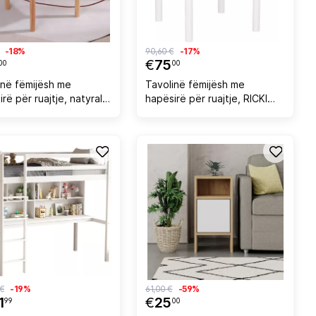
-18%
90,60 €
-17%
€
75
00
00
inë fëmijësh me
Tavolinë fëmijësh me
rë për ruajtje, natyrale,
hapësirë për ruajtje, RICKI
 FH18339.01,
FH18339.03, MDF & dru
5x47cm
betule, e bardhë,
65x65x47cm
 €
-19%
61,00 €
-59%
1
€
25
99
00