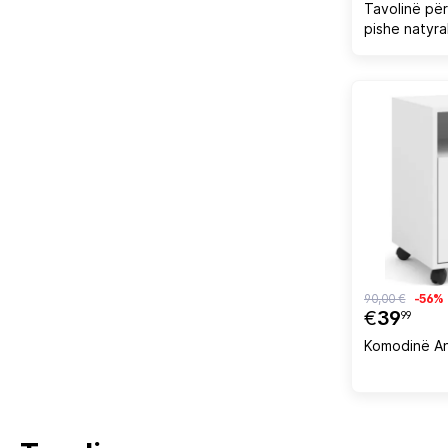
Tavolinë për
pishe natyra
120x44x15
90,00 €
-56%
€
39
99
Komodinë A