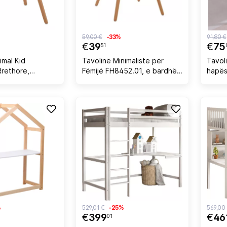
59,00 €
-33%
91,80 €
€
39
€
75
51
imal Kid
Tavolinë Minimaliste për
Tavol
Rrethore,
Fëmijë FH8452.01, e bardhë,
hapësi
rdhë
60x60x51
RICKI
65x6
%
529,01 €
-25%
569,00
€
399
€
46
01