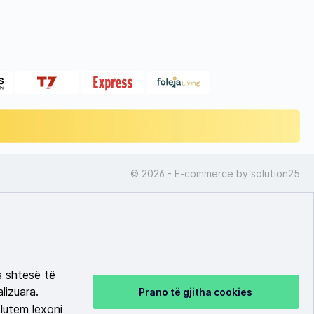
© 2026 - E-commerce by
solution25
s shtesë të
lizuara.
Prano të gjitha cookies
lutem lexoni