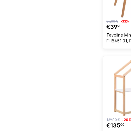
59,00 €
-33%
€
39
51
Tavolinë Min
FH8451.01, 
Φ60x51, Ba
169,00 €
-20
€
135
00