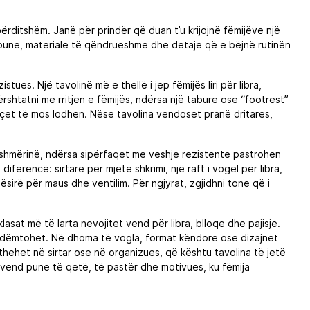
ërditshëm. Janë për prindër që duan t’u krijojnë fëmijëve një
 pune, materiale të qëndrueshme dhe detaje që e bëjnë rutinën
s. Një tavolinë më e thellë i jep fëmijës liri për libra,
rshtatni me rritjen e fëmijës, ndërsa një tabure ose “footrest”
yçet të mos lodhen. Nëse tavolina vendoset pranë dritares,
tshmërinë, ndërsa sipërfaqet me veshje rezistente pastrohen
ferencë: sirtarë për mjete shkrimi, një raft i vogël për libra,
sirë për maus dhe ventilim. Për ngjyrat, zgjidhni tone që i
sat më të larta nevojitet vend për libra, blloqe dhe pajisje.
s dëmtohet. Në dhoma të vogla, format këndore ose dizajnet
thehet në sirtar ose në organizues, që kështu tavolina të jetë
 vend pune të qetë, të pastër dhe motivues, ku fëmija