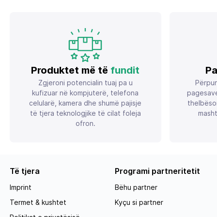
Produktet më të
fundit
Pa
Zgjeroni potencialin tuaj pa u
Përpun
kufizuar në kompjuterë, telefona
pagesave
celularë, kamera dhe shumë pajisje
thelbëso
të tjera teknologjike të cilat foleja
masht
ofron.
Të tjera
Programi partneritetit
Imprint
Bëhu partner
Termet & kushtet
Kyçu si partner