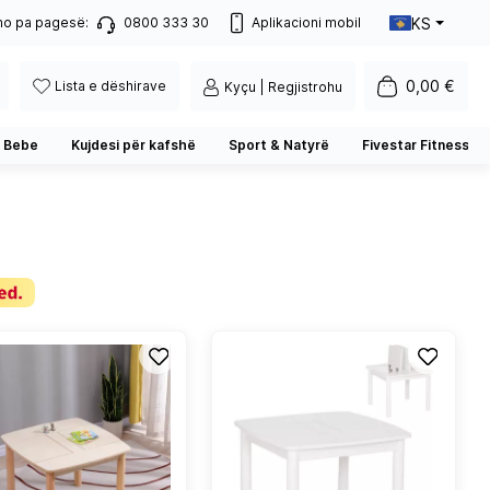
KS
no pa pagesë:
0800 333 30
Aplikacioni mobil
0,00 €
Lista e dëshirave
Kyçu | Regjistrohu
 Bebe
Kujdesi për kafshë
Sport & Natyrë
Fivestar Fitness