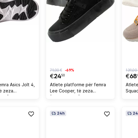
79,00 €
-69%
139,00
€
24
€
68
50
emra Asics Jolt 4,
Atlete platforme për femra
Atlet
të zeza
Lee Cooper, të zeza
Squad
40.5]
[Madhësia: 41]
bezhë
24h
24