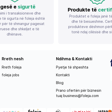
gesë e
sigurtë
Produkte të
certi
imi i transaksioneve dhe
Produktet e foleja janë t
 të sigurta në foleja është
dhe të besueshme. Certif
r për të shmangur pagesat
produkteve dëshmon përk
ruese dhe shkeljet e të
tonë ndaj cilësisë dhe si
dhënave.
Rreth nesh
Ndihma & Kontakti
Rreth foleja
Pyetje të shpeshta
foleja jobs
Kontakti
Blog
Prano ofertën për biznesin
tuaj
business@foleja.com