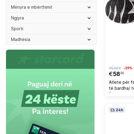
Mënyra e mbërthimit
Ngjyra
Sporti
Madhësia
95,00 €
-39%
€
58
00
Atlete për f
të bardha/ 
[Madhësia: 
24h