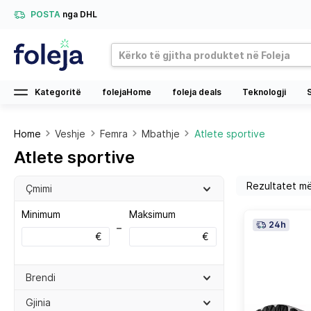
POSTA
nga DHL
Kategoritë
folejaHome
foleja deals
Teknologji
Home
Veshje
Femra
Mbathje
Atlete sportive
Atlete sportive
Çmimi
Minimum
Maksimum
24h
–
€
€
Brendi
Gjinia