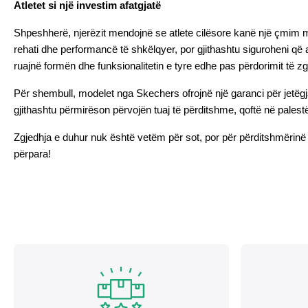
Atletet si një investim afatgjatë
Shpeshherë, njerëzit mendojnë se atlete cilësore kanë një çmim më 
rehati dhe performancë të shkëlqyer, por gjithashtu siguroheni që 
ruajnë formën dhe funksionalitetin e tyre edhe pas përdorimit të zgj
Për shembull, modelet nga Skechers ofrojnë një garanci për jetëgjat
gjithashtu përmirëson përvojën tuaj të përditshme, qoftë në palestër
Zgjedhja e duhur nuk është vetëm për sot, por për përditshmërinë tu
përpara!