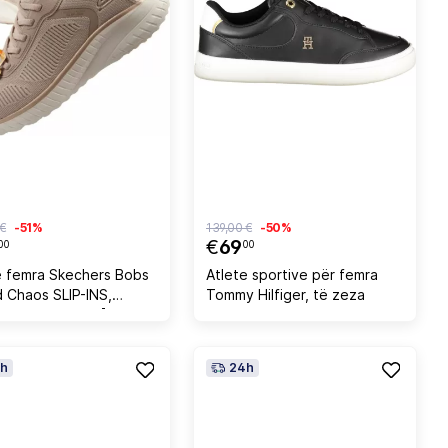
 €
-51%
139,00 €
-50%
€
69
00
00
e femra Skechers Bobs
Atlete sportive për femra
 Chaos SLIP-INS,
Tommy Hilfiger, të zeza
 [Madhësia: 40]
h
24h