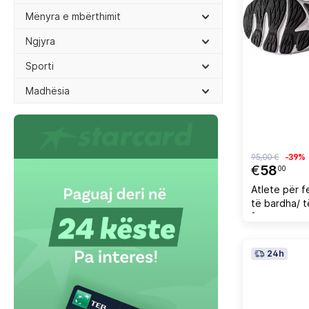
Mënyra e mbërthimit
Ngjyra
Sporti
Madhësia
95,00 €
-39%
€
58
00
Atlete për f
të bardha/ 
[Madhësia: 
24h