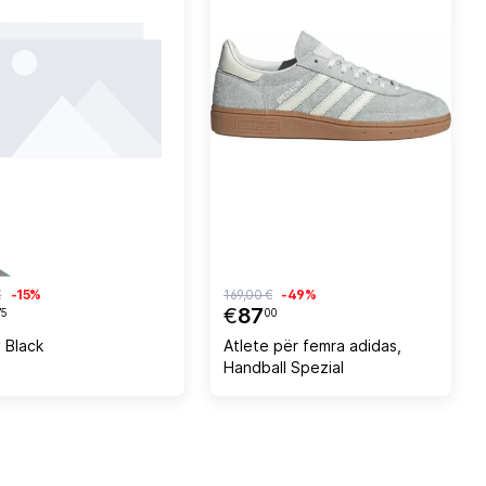
€
-15%
169,00 €
-49%
€
87
75
00
 Black
Atlete për femra adidas,
Handball Spezial