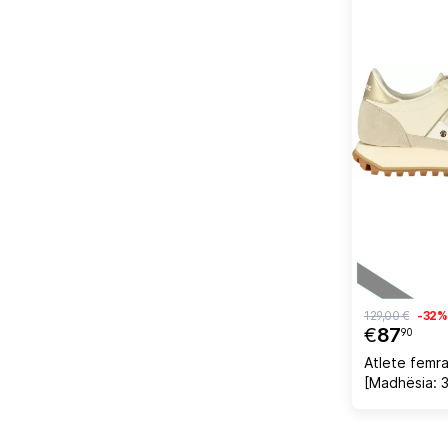
129,00 €
-32%
€
87
90
Atlete femra
[Madhësia: 