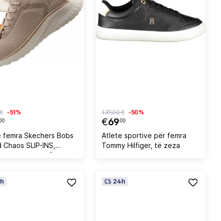
 €
-51%
139,00 €
-50%
€
69
00
00
e femra Skechers Bobs
Atlete sportive për femra
 Chaos SLIP-INS,
Tommy Hilfiger, të zeza
 [Madhësia: 40]
h
24h