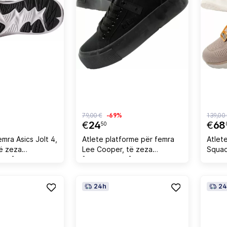
79,00 €
-69%
139,00
€
24
€
68
50
emra Asics Jolt 4,
Atlete platforme për femra
Atlet
të zeza
Lee Cooper, të zeza
Squad
40.5]
[Madhësia: 41]
bezhë
24h
24