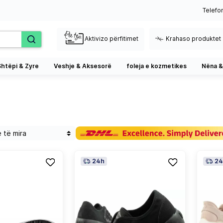
Telefo
Aktivizo përfitimet
Krahaso produktet
Shtëpi & Zyre
Veshje & Aksesorë
foleja e kozmetikes
Nëna &
24h
24