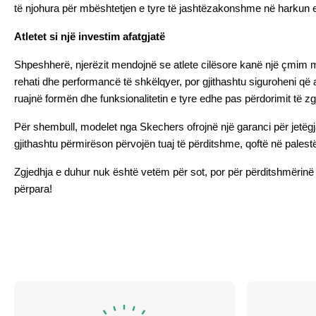
të njohura për mbështetjen e tyre të jashtëzakonshme në harkun
Atletet si një investim afatgjatë
Shpeshherë, njerëzit mendojnë se atlete cilësore kanë një çmim më 
rehati dhe performancë të shkëlqyer, por gjithashtu siguroheni që 
ruajnë formën dhe funksionalitetin e tyre edhe pas përdorimit të zgj
Për shembull, modelet nga Skechers ofrojnë një garanci për jetëgjat
gjithashtu përmirëson përvojën tuaj të përditshme, qoftë në palestër
Zgjedhja e duhur nuk është vetëm për sot, por për përditshmërinë tu
përpara!