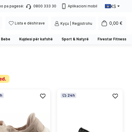
KS
no pa pagesë:
0800 333 30
Aplikacioni mobil
0,00 €
Lista e dëshirave
Kyçu | Regjistrohu
 Bebe
Kujdesi për kafshë
Sport & Natyrë
Fivestar Fitness
h
24h