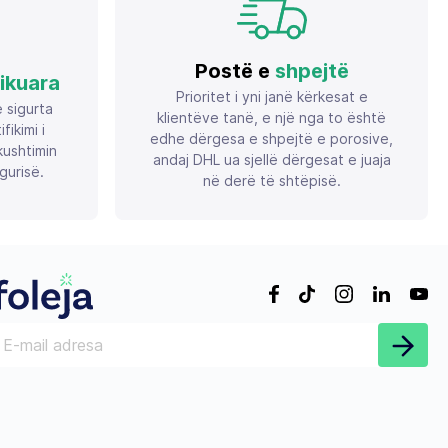
Postë e
shpejtë
fikuara
Prioritet i yni janë kërkesat e
ë sigurta
klientëve tanë, e një nga to është
ikimi i
edhe dërgesa e shpejtë e porosive,
ushtimin
andaj DHL ua sjellë dërgesat e juaja
gurisë.
në derë të shtëpisë.