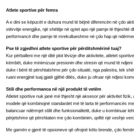
Atlete sportive për femra
A e dini se këpucët e duhura mund të bëjnë diferencën në çdo akti
stërvitje energjike, një shëtitje në qytet apo një pamje të thjeshtë
performancë dhe pamje të mrekullueshme në çdo hap që ndërmer
Pse të zgjedhni atlete sportive për përditshmërinë tuaj?
Kur përballeni me një ditë plot lëvizje dhe aktivitete, atletet spo
këmbët, duke minimizuar presionin dhe stresin që mund të ndjeni pa
duke i bërë të përshtatshme për çdo situatë, nga palestra, tek shët
ruani energjinë tuaj gjatë gjithë ditës, duke ju ofruar një ndjesi k
Stili dhe performanca në një produkt të vetëm
Atletet sportive nuk janë më thjesht një aksesor për aktivitet fi
modele që kombinojnë standardet më të larta të performancës me ten
balancuar ndërmjet stilit dhe funksionalitetit, duke u kombinuar l
përjetshme që përshtaten me çdo kombinim, qoftë një veshje veror
Me gamën e gjerë të opsioneve që ofrojnë këto brende, çdo femër m