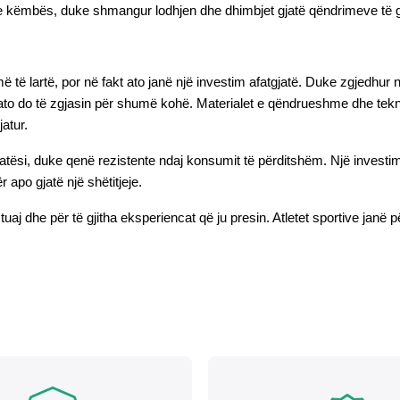
 e këmbës, duke shmangur lodhjen dhe dhimbjet gjatë qëndrimeve të 
të lartë, por në fakt ato janë një investim afatgjatë. Duke zgjedhur n
ato do të zgjasin për shumë kohë. Materialet e qëndrueshme dhe teknolo
atur.
ësi, duke qenë rezistente ndaj konsumit të përditshëm. Një investim në 
 apo gjatë një shëtitjeje.
aj dhe për të gjitha eksperiencat që ju presin. Atletet sportive janë p