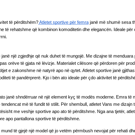
vitet të përditshëm?
 Atletet sportive për femra
 janë më shumë sesa thje
 dhe të rehatshme që kombinon komoditetin dhe elegancën. Ideale për çdo s
rni.
rtive janë një zgjedhje që nuk duhet të mungojë. Me dizajne të menduara
s orëve të gjata në lëvizje. Materialet cilësore që përdoren për prodhi
itjet e zakonshme në natyrë apo në qytet. Atletet sportive janë gjithas
omoditeti të pandërprerë. Kjo i bën ato ideale për çdo aktivitet të përd
zik, ato janë shndërruar në një element kyç të modës moderne. Emra të
dencat më të fundit të stilit. Për shembull, atletet Vans me dizajn të
ehtësisht me veshje sportive apo ato të përditshme. Nga ana tjetër, at
e apo pantallona sportive të përditshme.
und të gjejë një model që jo vetëm përmbush nevojat për rehati dhe p