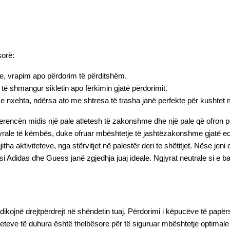
sorë:
cje, vrapim apo përdorim të përditshëm.
të shmangur sikletin apo fërkimin gjatë përdorimit.
tët e nxehta, ndërsa ato me shtresa të trasha janë perfekte për kushtet 
ferencën midis një pale atletesh të zakonshme dhe një pale që ofron 
yrale të këmbës, duke ofruar mbështetje të jashtëzakonshme gjatë ecje
tha aktiviteteve, nga stërvitjet në palestër deri te shëtitjet. Nëse jen
si Adidas dhe Guess janë zgjedhja juaj ideale. Ngjyrat neutrale si e b
o ndikojnë drejtpërdrejt në shëndetin tuaj. Përdorimi i këpucëve të 
atleteve të duhura është thelbësore për të siguruar mbështetje optima