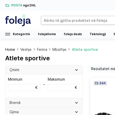
POSTA
nga DHL
Kategoritë
folejaHome
foleja deals
Teknologji
Home
Veshje
Femra
Mbathje
Atlete sportive
Atlete sportive
Çmimi
Minimum
Maksimum
24h
–
€
€
Brendi
Gjinia