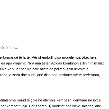
më të ftohta.
performancë të lartë. Për shembull, disa modele nga Skechers 
s apo vrapimit. Nga ana tjetër, Adidas kombinon stilin minimalist 
i duke kërkuar për një palë atlete që përmbushin nevojat e 
ardha, e zeza dhe nude janë disa nga opsionet më të preferuara, 
papërshtatshme mund të çojë në dhimbje këmbësh, dëmtime në kyçe 
le për këmbët tuaja. Për shembull, modelet nga New Balance janë 