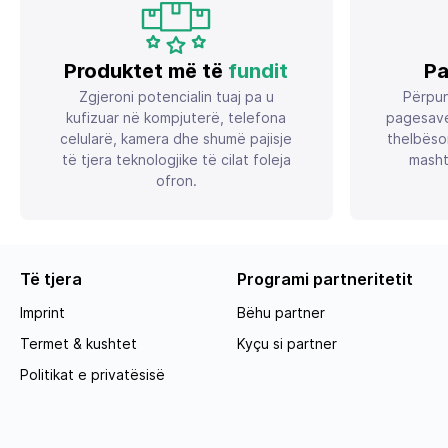
Produktet më të
fundit
Pa
Zgjeroni potencialin tuaj pa u
Përpun
kufizuar në kompjuterë, telefona
pagesave
celularë, kamera dhe shumë pajisje
thelbëso
të tjera teknologjike të cilat foleja
masht
ofron.
Të tjera
Programi partneritetit
Imprint
Bëhu partner
Termet & kushtet
Kyçu si partner
Politikat e privatësisë