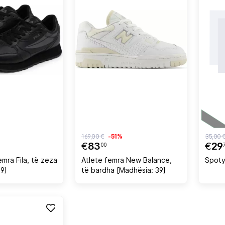
169,00 €
-51%
35,00 
€
83
€
29
00
emra Fila, të zeza
Atlete femra New Balance,
Spoty
9]
të bardha [Madhësia: 39]