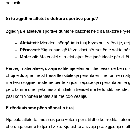
saj unik. 
Si të zgjidhni atletet e duhura sportive për ju?
Zgjedhja e atleteve sportive duhet të bazohet në disa faktorë krye
Aktiviteti
: Mendoni për qëllimin tuaj kryesor – stërvitje, e
Përmasat
: Sigurohuni që të zgjidhni përmasën e saktë për 
Materiali
: Materialet si rrjetat ajrosëse janë ideale për di
Përveç materialeve, dizajni është një element thelbësor që bën di
ofrojnë dizajne me shtresa fleksibile që përshtaten me formën nat
me teknologjinë moderne për të krijuar këpucë që i përshtaten të gji
përditshme dhe njëkohësisht ndjekin trendet më të fundit, brendet 
pasi kombinohen lehtësisht me çdo veshje.
E rëndësishme për shëndetin tuaj
Një palë atlete të mira nuk janë vetëm për stil dhe komoditet; at
dhe shqetësime të tjera fizike. Kjo është arsyeja pse zgjedhja e 