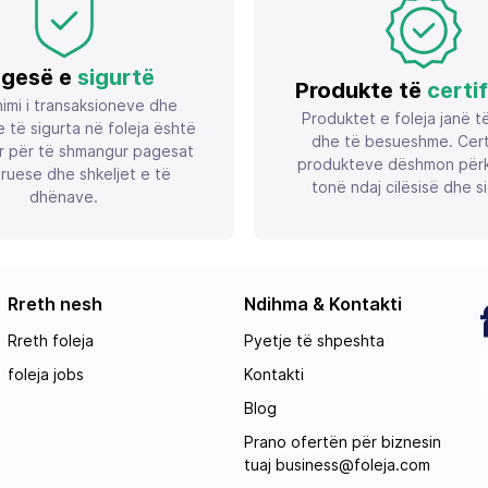
gesë e
sigurtë
Produkte të
certi
imi i transaksioneve dhe
Produktet e foleja janë t
 të sigurta në foleja është
dhe të besueshme. Certif
r për të shmangur pagesat
produkteve dëshmon përk
ruese dhe shkeljet e të
tonë ndaj cilësisë dhe si
dhënave.
Rreth nesh
Ndihma & Kontakti
Rreth foleja
Pyetje të shpeshta
foleja jobs
Kontakti
Blog
Prano ofertën për biznesin
tuaj
business@foleja.com