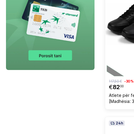
117,50 €
-30%
€
82
00
Atlete për f
[Madhësia: 3
24h