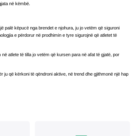
gjata në këmbë.
jë palë këpucë nga brendet e njohura, ju jo vetëm që siguroni 
gjia e përdorur në prodhimin e tyre sigurojnë që atletet të 
atlete të tilla jo vetëm që kursen para në afat të gjatë, por 
ër ju që kërkoni të qëndroni aktive, në trend dhe gjithmonë një hap 