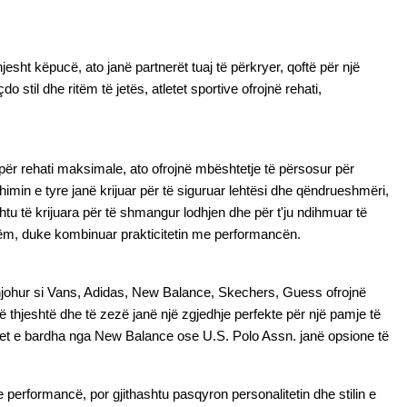
sht këpucë, ato janë partnerët tuaj të përkryer, qoftë për një 
til dhe ritëm të jetës, atletet sportive ofrojnë rehati, 
 për rehati maksimale, ato ofrojnë mbështetje të përsosur për 
min e tyre janë krijuar për të siguruar lehtësi dhe qëndrueshmëri, 
htu të krijuara për të shmangur lodhjen dhe për t'ju ndihmuar të 
itshëm, duke kombinuar prakticitetin me performancën.
 njohur si Vans, Adidas, New Balance, Skechers, Guess ofrojnë 
 thjeshtë dhe të zezë janë një zgjedhje perfekte për një pamje të 
letet e bardha nga New Balance ose U.S. Polo Assn. janë opsione të 
erformancë, por gjithashtu pasqyron personalitetin dhe stilin e 