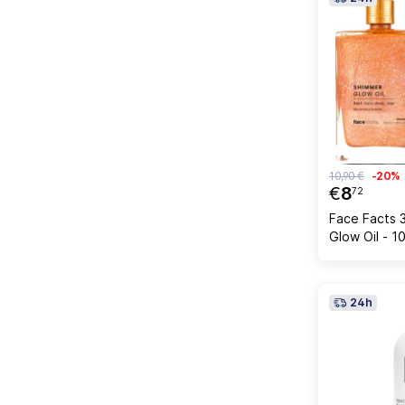
10,90 €
-20%
€
8
72
Face Facts 
Glow Oil - 1
24h