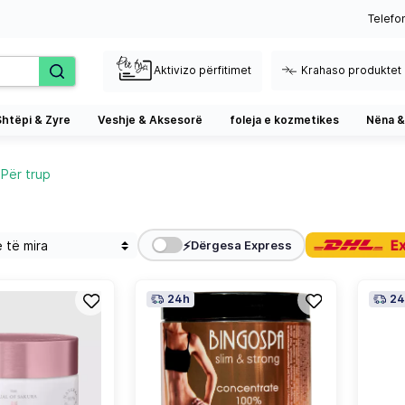
Telefo
Aktivizo përfitimet
Krahaso produktet
Shtëpi & Zyre
Veshje & Aksesorë
foleja e kozmetikes
Nëna &
Për trup
⚡
Dërgesa Express
24h
24