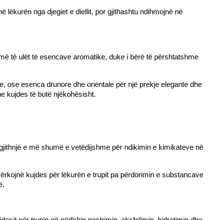
lëkurën nga djegiet e diellit, por gjithashtu ndihmojnë në 
 më të ulët të esencave aromatike, duke i bërë të përshtatshme 
e, ose esenca drunore dhe orientale për një prekje elegante dhe 
e kujdes të butë njëkohësisht.
 gjithnjë e më shumë e vetëdijshme për ndikimin e kimikateve në 
 kërkojnë kujdes për lëkurën e trupit pa përdorimin e substancave 
ë.