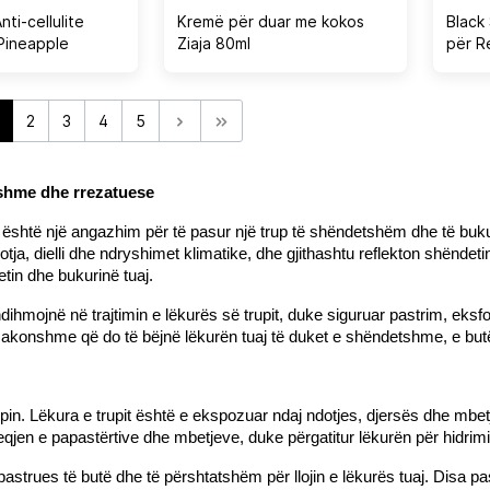
nti-cellulite
Kremë për duar me kokos
Black
Pineapple
Ziaja 80ml
për R
+ Roll
2
3
4
5
etshme dhe rrezatuese
; është një angazhim për të pasur një trup të shëndetshëm dhe të buku
ja, dielli dhe ndryshimet klimatike, dhe gjithashtu reflekton shëndetin
tin dhe bukurinë tuaj.
mojnë në trajtimin e lëkurës së trupit, duke siguruar pastrim, eksfoli
htëzakonshme që do të bëjnë lëkurën tuaj të duket e shëndetshme, e b
rupin. Lëkura e trupit është e ekspozuar ndaj ndotjes, djersës dhe mbetj
jen e papastërtive dhe mbetjeve, duke përgatitur lëkurën për hidrimin 
pastrues të butë dhe të përshtatshëm për llojin e lëkurës tuaj. Disa p