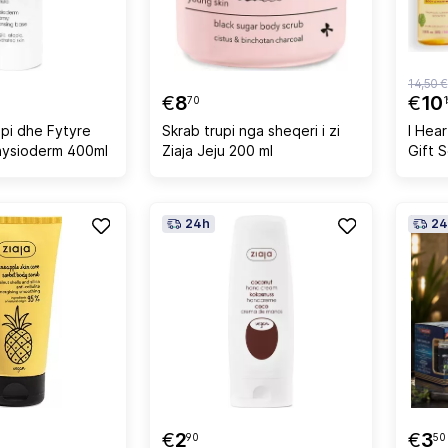
14,50 €
€
8
€
10
70
1
pi dhe Fytyre
Skrab trupi nga sheqeri i zi
I Hea
Ziaja Med Physioderm 400ml
Ziaja Jeju 200 ml
Gift 
24h
24
€
2
€
3
90
50