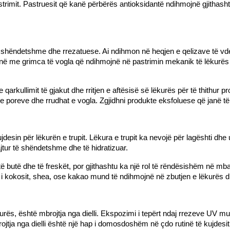
astrimit. Pastruesit që kanë përbërës antioksidantë ndihmojnë gjithasht
ë shëndetshme dhe rrezatuese. Ai ndihmon në heqjen e qelizave të vdekur
enë me grimca të vogla që ndihmojnë në pastrimin mekanik të lëkurës
qarkullimit të gjakut dhe rritjen e aftësisë së lëkurës për të thithur p
 e poreve dhe rrudhat e vogla. Zgjidhni produkte eksfoluese që janë të 
sin për lëkurën e trupit. Lëkura e trupit ka nevojë për lagështi dhe 
jtur të shëndetshme dhe të hidratizuar.
 butë dhe të freskët, por gjithashtu ka një rol të rëndësishëm në mbajt
 i kokosit, shea, ose kakao mund të ndihmojnë në zbutjen e lëkurës dhe
kurës, është mbrojtja nga dielli. Ekspozimi i tepërt ndaj rrezeve UV m
ojtja nga dielli është një hap i domosdoshëm në çdo rutinë të kujdesit 