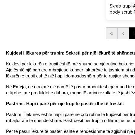
Skrab trupi A
body scrub 
1
Kujdesi i lëkurës për trupin: Sekreti për një lëkurë të shënd
Kujdesi për lëkurën e trupit është më shumë se një rutinë bukurie
Ajo është një barrierë mbrojtëse kundër faktorëve të jashtëm si ndot
lëkurën e trupit është një hap i domosdoshëm për të ruajtur shënde
Në 
Foleja
, ne ofrojmë një gamë të pasur produktesh që mund të ndih
e tij dhe, me produktet e duhura, mund të arrini rezultate të jas
Pastrimi: Hapi i parë për një trup të pastër dhe të freskët
Pastrimi i lëkurës është hapi i parë në çdo rutinë të kujdesit për t
mbajtur atë të shëndetshme. Pastruesit për trupin ndihmojnë në heq
Për të pasur lëkurë të pastër, është e rëndësishme të zgjidhni një 