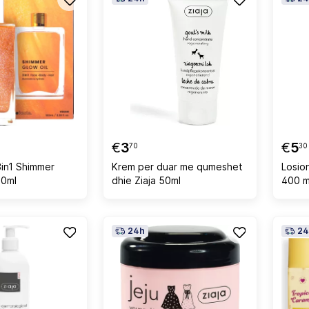
€
3
€
5
70
30
3in1 Shimmer
Krem per duar me qumeshet
Losio
00ml
dhie Ziaja 50ml
400 m
24h
24