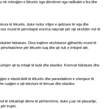
u në mbrojtjen e lëkurës nga dëmtimet nga radikalet e lira dhe 
a të lëkurës, duke nxitur rritjen e qelizave të reja dhe 
 ose mund të përmbajnë enzima natyrale për një eksfolim më të 
roduktet hidratues. Disa trajtime eksfoluese gjithashtu mund të 
përshtatshme për lëkurën tuaj dhe që nuk e irritojnë atë.
ushqim që ta mbajë të butë dhe elastike. Kremrat hidratues dhe 
jen e elasticitetit të lëkurës dhe parandalimin e shenjave të 
 ruajtjen e një teksture të lëmuar dhe elastike.
und të shkaktojë dëme të përhershme, duke çuar në plasaritje, 
për trupin.