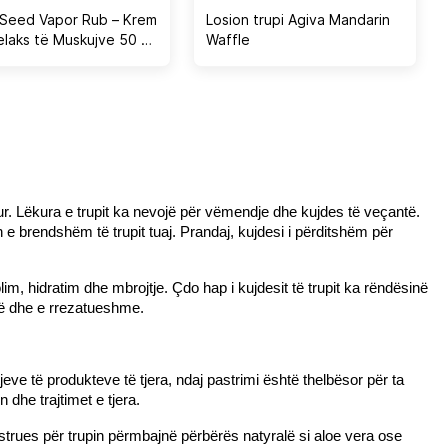
 Seed Vapor Rub – Krem
Losion trupi Agiva Mandarin
elaks të Muskujve 50 ml
Waffle
-On 5 ml
r. Lëkura e trupit ka nevojë për vëmendje dhe kujdes të veçantë. 
 e brendshëm të trupit tuaj. Prandaj, kujdesi i përditshëm për 
m, hidratim dhe mbrojtje. Çdo hap i kujdesit të trupit ka rëndësinë 
utë dhe e rrezatueshme.
eve të produkteve të tjera, ndaj pastrimi është thelbësor për ta 
dhe trajtimet e tjera.
astrues për trupin përmbajnë përbërës natyralë si aloe vera ose 