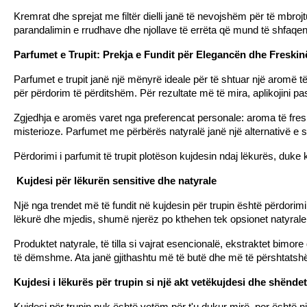
Kremrat dhe sprejat me filtër dielli janë të nevojshëm për të mbroj
parandalimin e rrudhave dhe njollave të errëta që mund të shfaqen 
Parfumet e Trupit: Prekja e Fundit për Elegancën dhe Freskin
Parfumet e trupit janë një mënyrë ideale për të shtuar një aromë t
për përdorim të përditshëm. Për rezultate më të mira, aplikojini pa
Zgjedhja e aromës varet nga preferencat personale: aroma të freskë
misterioze. Parfumet me përbërës natyralë janë një alternativë e
Përdorimi i parfumit të trupit plotëson kujdesin ndaj lëkurës, duke k
 Kujdesi për lëkurën sensitive dhe natyrale
Një nga trendet më të fundit në kujdesin për trupin është përdori
lëkurë dhe mjedis, shumë njerëz po kthehen tek opsionet natyrale q
Produktet natyrale, të tilla si vajrat esencionalë, ekstraktet bimor
të dëmshme. Ata janë gjithashtu më të butë dhe më të përshtatsh
Kujdesi i lëkurës për trupin si një akt vetëkujdesi dhe shëndet