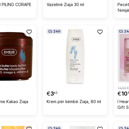
 PILING CORAPE
Vazelinë Ziaja 30 ml
Pecet
fëmij
Soapb
24h
24
14,50 €
€
3
€
10
60
1
 me Kakao Ziaja
Krem për këmbë Ziaja, 80 ml
I Hea
Gift 
24h
24