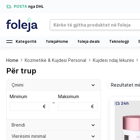
POSTA
nga DHL
Kategoritë
folejaHome
foleja deals
Teknologji
Home
Kozmetikë & Kujdesi Personal
Kujdesi ndaj lëkurës
Për trup
Çmimi
Minimum
Maksimum
–
24h
€
€
Brendi
Vlerësimi minimal