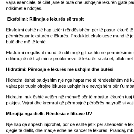
vajra esenciale, të cilët janë të butë dhe ushqejnë lëkurën gjatë p
ndikimet e ndotjes.
 Eksfolimi: Rilindja e lëkurës së trupit
Eksfolimi është një hap tjetër i rëndësishëm për të pasur lëkurë t
përmirësuar teksturën e lëkurës. Produktet eksfoluese mund të j
butë dhe më të lehtë.
Eksfolimi rregullisht mund të ndihmojë gjithashtu në përmirësimin e 
ndihmojnë në trajtimin e problemeve të lëkurës si aknet, bllokimet
Hidratimi: Përsosja e lëkurës me ushqim dhe butësi
Hidratimi është pa dyshim një nga hapat më të rëndësishëm në kujde
vajrat për trupin ofrojnë lëkurës ushqimin e nevojshëm për t'u mba
Hidratimi nuk është vetëm një mënyrë për të mbajtur lëkurën tuaj të
plakjes. Vajrat dhe kremrat që përmbajnë përbërës natyralë si vaji
Mbrojtja nga dielli: Rëndësia e filtrave UV
Një hap që shpesh injorohet, por që është jetik për shëndetin e lë
djegie të diellit, dhe madje edhe në kancer të lëkurës. Prandaj, mbr