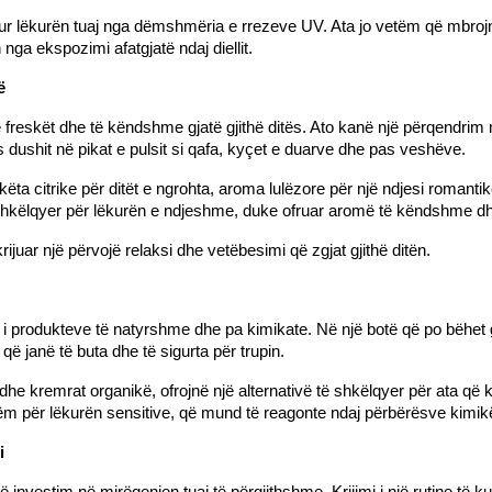
tur lëkurën tuaj nga dëmshmëria e rrezeve UV. Ata jo vetëm që mbrojnë 
nga ekspozimi afatgjatë ndaj diellit.
ë
ë freskët dhe të këndshme gjatë gjithë ditës. Ato kanë një përqendrim
s dushit në pikat e pulsit si qafa, kyçet e duarve dhe pas veshëve.
ta citrike për ditët e ngrohta, aroma lulëzore për një ndjesi romantik
 shkëlqyer për lëkurën e ndjeshme, duke ofruar aromë të këndshme dh
rijuar një përvojë relaksi dhe vetëbesimi që zgjat gjithë ditën.
mi i produkteve të natyrshme dhe pa kimikate. Në një botë që po bëhet
ë janë të buta dhe të sigurta për trupin.
e dhe kremrat organikë, ofrojnë një alternativë të shkëlqyer për ata që
ëm për lëkurën sensitive, që mund të reagonte ndaj përbërësve kimik
i