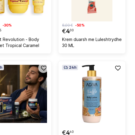
-30%
8,00 €
-50%
€
4
5
00
rt Revolution - Body
Krem duarsh me Luleshtrydhe
Set Tropical Caramel
30 ML
h
24h
€
4
40