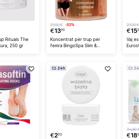
29,00 €
-52%
29,00 €
€
13
€
15
90
up Rituals The
Koncentrat për trup për
Vaj e
kura, 250 gr
femra BingoSpa Slim &
Eurost
Strong 100% Kanellë-Kafeinë
me L-Karnitinë, 250g
24h
24
34,80 
€
2
€
18
00