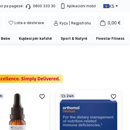
KS
no pa pagesë:
0800 333 30
Aplikacioni mobil
0,00 €
Lista e dëshirave
Kyçu | Regjistrohu
 Bebe
Kujdesi për kafshë
Sport & Natyrë
Fivestar Fitness
h
24h