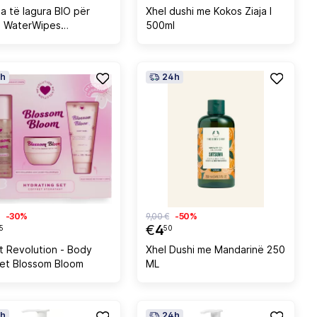
a të lagura BIO për
Xhel dushi me Kokos Ziaja l
ë WaterWipes
500ml
erry 4x60 copë
h
24h
-30%
9,00 €
-50%
€
4
5
50
rt Revolution - Body
Xhel Dushi me Mandarinë 250
Set Blossom Bloom
ML
h
24h