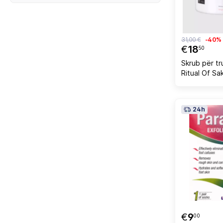
31,00 €
-40%
€
18
50
Skrub për tr
Ritual Of Sa
24h
€
9
00