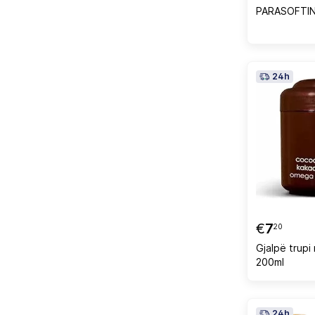
PARASOFTIN
24h
€
7
20
Gjalpë trupi
200ml
24h