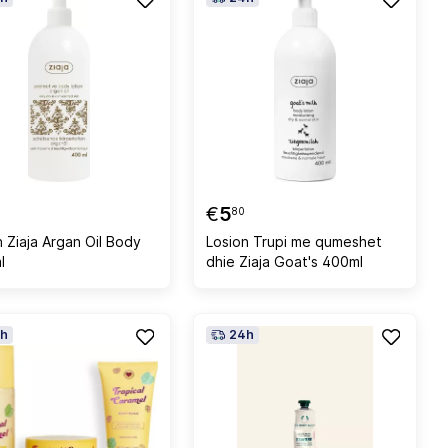
€
5
80
n Ziaja Argan Oil Body
Losion Trupi me qumeshet
l
dhie Ziaja Goat's 400ml
h
24h