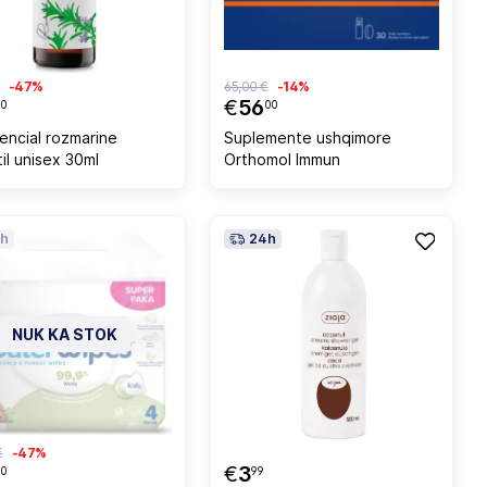
-47%
65,00 €
-14%
€
56
50
00
sencial rozmarine
Suplemente ushqimore
il unisex 30ml
Orthomol Immun
h
24h
NUK KA STOK
€
-47%
€
3
50
99