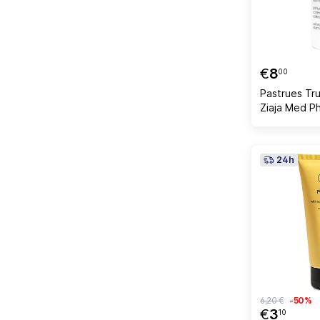
€
8
00
Pastrues Tru
24h
6,20 €
-50%
€
3
10