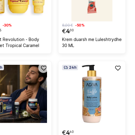
-30%
8,00 €
-50%
€
4
5
00
rt Revolution - Body
Krem duarsh me Luleshtrydhe
Set Tropical Caramel
30 ML
h
24h
€
4
40