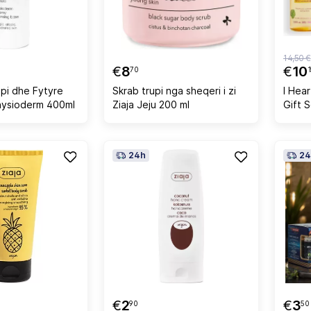
14,50 €
€
8
€
10
70
1
pi dhe Fytyre
Skrab trupi nga sheqeri i zi
I Hea
Ziaja Med Physioderm 400ml
Ziaja Jeju 200 ml
Gift 
24h
24
€
2
€
3
90
50