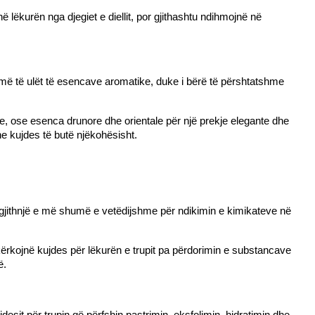
lëkurën nga djegiet e diellit, por gjithashtu ndihmojnë në 
 më të ulët të esencave aromatike, duke i bërë të përshtatshme 
e, ose esenca drunore dhe orientale për një prekje elegante dhe 
e kujdes të butë njëkohësisht.
 gjithnjë e më shumë e vetëdijshme për ndikimin e kimikateve në 
 kërkojnë kujdes për lëkurën e trupit pa përdorimin e substancave 
ë.