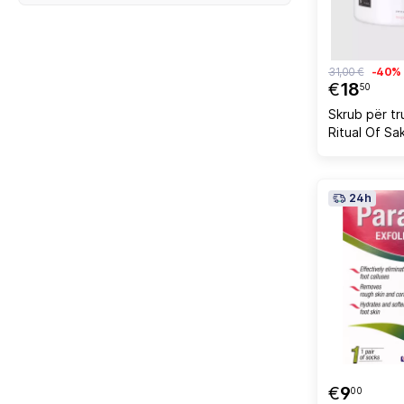
31,00 €
-40%
€
18
50
Skrub për tr
Ritual Of Sa
24h
€
9
00