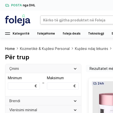
POSTA
nga DHL
Kategoritë
folejaHome
foleja deals
Teknologji
Home
Kozmetikë & Kujdesi Personal
Kujdesi ndaj lëkurës
Për trup
Çmimi
Minimum
Maksimum
–
24h
€
€
Brendi
Vlerësimi minimal