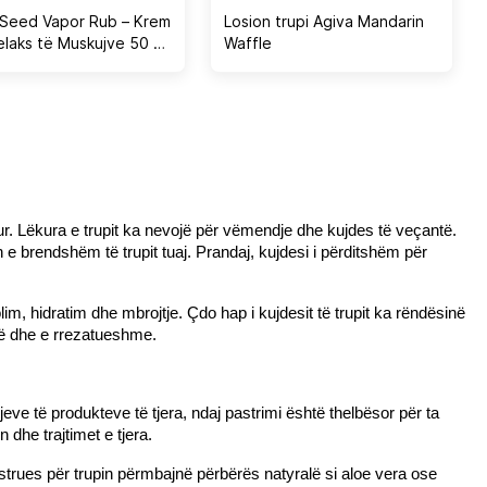
 Seed Vapor Rub – Krem
Losion trupi Agiva Mandarin
elaks të Muskujve 50 ml
Waffle
-On 5 ml
r. Lëkura e trupit ka nevojë për vëmendje dhe kujdes të veçantë. 
 e brendshëm të trupit tuaj. Prandaj, kujdesi i përditshëm për 
m, hidratim dhe mbrojtje. Çdo hap i kujdesit të trupit ka rëndësinë 
utë dhe e rrezatueshme.
eve të produkteve të tjera, ndaj pastrimi është thelbësor për ta 
dhe trajtimet e tjera.
astrues për trupin përmbajnë përbërës natyralë si aloe vera ose 