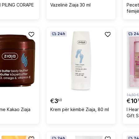
 PILING CORAPE
Vazelinë Ziaja 30 ml
Pecet
fëmij
Soapb
24h
24
14,50 €
€
3
€
10
60
1
 me Kakao Ziaja
Krem për këmbë Ziaja, 80 ml
I Hea
Gift 
24h
24