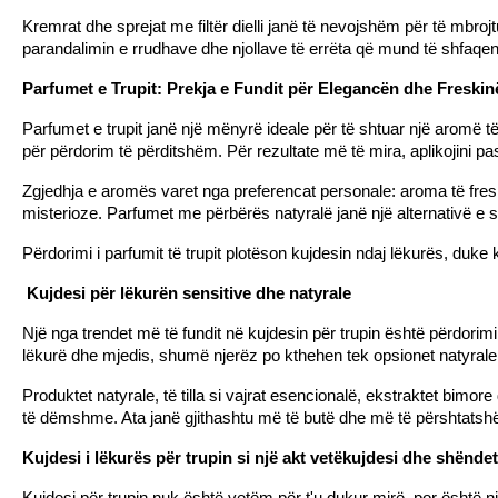
Kremrat dhe sprejat me filtër dielli janë të nevojshëm për të mbroj
parandalimin e rrudhave dhe njollave të errëta që mund të shfaqen 
Parfumet e Trupit: Prekja e Fundit për Elegancën dhe Freskin
Parfumet e trupit janë një mënyrë ideale për të shtuar një aromë t
për përdorim të përditshëm. Për rezultate më të mira, aplikojini pa
Zgjedhja e aromës varet nga preferencat personale: aroma të freskë
misterioze. Parfumet me përbërës natyralë janë një alternativë e
Përdorimi i parfumit të trupit plotëson kujdesin ndaj lëkurës, duke k
 Kujdesi për lëkurën sensitive dhe natyrale
Një nga trendet më të fundit në kujdesin për trupin është përdori
lëkurë dhe mjedis, shumë njerëz po kthehen tek opsionet natyrale q
Produktet natyrale, të tilla si vajrat esencionalë, ekstraktet bimor
të dëmshme. Ata janë gjithashtu më të butë dhe më të përshtatsh
Kujdesi i lëkurës për trupin si një akt vetëkujdesi dhe shëndet