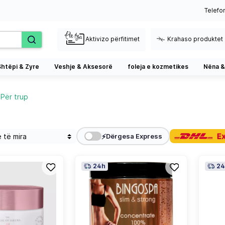
Telefo
Aktivizo përfitimet
Krahaso produktet
Shtëpi & Zyre
Veshje & Aksesorë
foleja e kozmetikes
Nëna &
Për trup
⚡
Dërgesa Express
24h
24