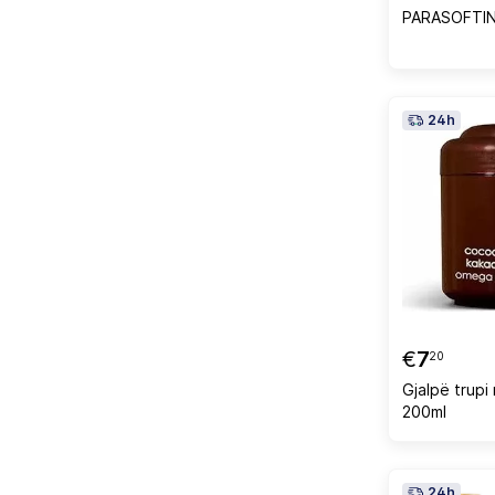
PARASOFTIN
24h
€
7
20
Gjalpë trupi
200ml
24h