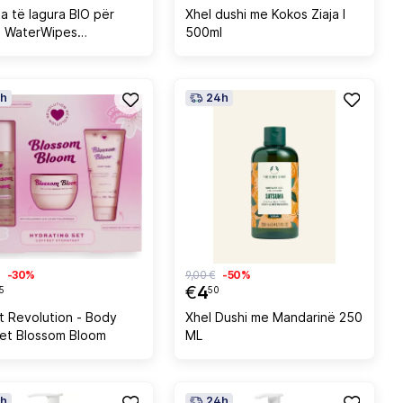
a të lagura BIO për
Xhel dushi me Kokos Ziaja l
ë WaterWipes
500ml
erry 4x60 copë
h
24h
-30%
9,00 €
-50%
€
4
5
50
rt Revolution - Body
Xhel Dushi me Mandarinë 250
Set Blossom Bloom
ML
h
24h