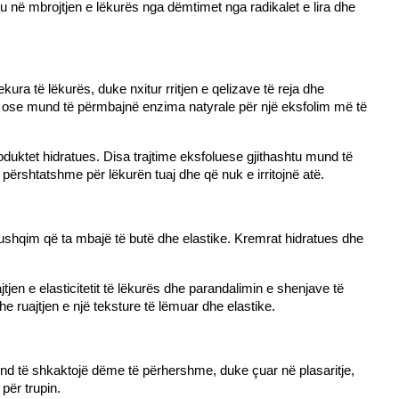
u në mbrojtjen e lëkurës nga dëmtimet nga radikalet e lira dhe 
a të lëkurës, duke nxitur rritjen e qelizave të reja dhe 
 ose mund të përmbajnë enzima natyrale për një eksfolim më të 
roduktet hidratues. Disa trajtime eksfoluese gjithashtu mund të 
përshtatshme për lëkurën tuaj dhe që nuk e irritojnë atë.
ushqim që ta mbajë të butë dhe elastike. Kremrat hidratues dhe 
jen e elasticitetit të lëkurës dhe parandalimin e shenjave të 
 ruajtjen e një teksture të lëmuar dhe elastike.
und të shkaktojë dëme të përhershme, duke çuar në plasaritje, 
për trupin.