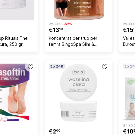
29,00 €
-52%
29,00 €
€
13
€
15
90
up Rituals The
Koncentrat për trup për
Vaj e
kura, 250 gr
femra BingoSpa Slim &
Eurost
Strong 100% Kanellë-Kafeinë
me L-Karnitinë, 250g
24h
24
34,80 
€
2
€
18
00