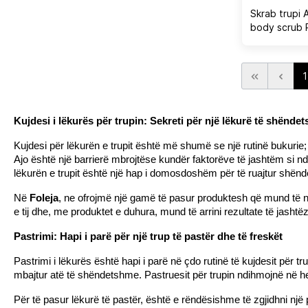
Skrab trupi A
body scrub 
1
Kujdesi i lëkurës për trupin: Sekreti për një lëkurë të shënd
Kujdesi për lëkurën e trupit është më shumë se një rutinë bukurie
Ajo është një barrierë mbrojtëse kundër faktorëve të jashtëm si ndot
lëkurën e trupit është një hap i domosdoshëm për të ruajtur shënde
Në 
Foleja
, ne ofrojmë një gamë të pasur produktesh që mund të ndih
e tij dhe, me produktet e duhura, mund të arrini rezultate të jas
Pastrimi: Hapi i parë për një trup të pastër dhe të freskët
Pastrimi i lëkurës është hapi i parë në çdo rutinë të kujdesit për t
mbajtur atë të shëndetshme. Pastruesit për trupin ndihmojnë në heq
Për të pasur lëkurë të pastër, është e rëndësishme të zgjidhni një 