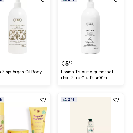
€
5
80
n Ziaja Argan Oil Body
Losion Trupi me qumeshet
l
dhie Ziaja Goat's 400ml
h
24h