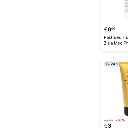
€
8
00
Pastrues Tru
24h
6,20 €
-50%
€
3
10