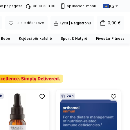
KS
no pa pagesë:
0800 333 30
Aplikacioni mobil
0,00 €
Lista e dëshirave
Kyçu | Regjistrohu
 Bebe
Kujdesi për kafshë
Sport & Natyrë
Fivestar Fitness
h
24h