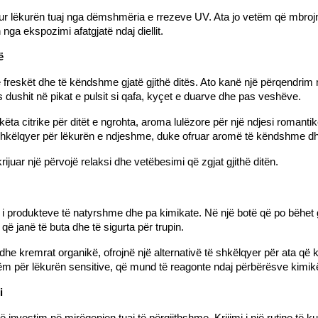
tur lëkurën tuaj nga dëmshmëria e rrezeve UV. Ata jo vetëm që mbrojnë 
nga ekspozimi afatgjatë ndaj diellit.
ë
ë freskët dhe të këndshme gjatë gjithë ditës. Ato kanë një përqendrim
s dushit në pikat e pulsit si qafa, kyçet e duarve dhe pas veshëve.
ta citrike për ditët e ngrohta, aroma lulëzore për një ndjesi romantik
 shkëlqyer për lëkurën e ndjeshme, duke ofruar aromë të këndshme dh
rijuar një përvojë relaksi dhe vetëbesimi që zgjat gjithë ditën.
mi i produkteve të natyrshme dhe pa kimikate. Në një botë që po bëhet
ë janë të buta dhe të sigurta për trupin.
e dhe kremrat organikë, ofrojnë një alternativë të shkëlqyer për ata që
ëm për lëkurën sensitive, që mund të reagonte ndaj përbërësve kimik
i