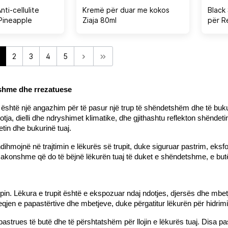
nti-cellulite
Kremë për duar me kokos
Black
Pineapple
Ziaja 80ml
për R
+ Roll
2
3
4
5
etshme dhe rrezatuese
; është një angazhim për të pasur një trup të shëndetshëm dhe të buku
ja, dielli dhe ndryshimet klimatike, dhe gjithashtu reflekton shëndetin
tin dhe bukurinë tuaj.
mojnë në trajtimin e lëkurës së trupit, duke siguruar pastrim, eksfoli
htëzakonshme që do të bëjnë lëkurën tuaj të duket e shëndetshme, e b
rupin. Lëkura e trupit është e ekspozuar ndaj ndotjes, djersës dhe mbetj
jen e papastërtive dhe mbetjeve, duke përgatitur lëkurën për hidrimin 
pastrues të butë dhe të përshtatshëm për llojin e lëkurës tuaj. Disa p