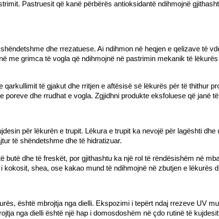
astrimit. Pastruesit që kanë përbërës antioksidantë ndihmojnë gjithasht
ë shëndetshme dhe rrezatuese. Ai ndihmon në heqjen e qelizave të vdekur
enë me grimca të vogla që ndihmojnë në pastrimin mekanik të lëkurës
qarkullimit të gjakut dhe rritjen e aftësisë së lëkurës për të thithur p
 e poreve dhe rrudhat e vogla. Zgjidhni produkte eksfoluese që janë të 
sin për lëkurën e trupit. Lëkura e trupit ka nevojë për lagështi dhe 
jtur të shëndetshme dhe të hidratizuar.
 butë dhe të freskët, por gjithashtu ka një rol të rëndësishëm në mbajt
 i kokosit, shea, ose kakao mund të ndihmojnë në zbutjen e lëkurës dhe
kurës, është mbrojtja nga dielli. Ekspozimi i tepërt ndaj rrezeve UV m
ojtja nga dielli është një hap i domosdoshëm në çdo rutinë të kujdesit 