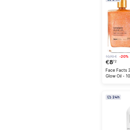
10,90 €
-20%
€
8
72
Face Facts 
Glow Oil - 1
24h