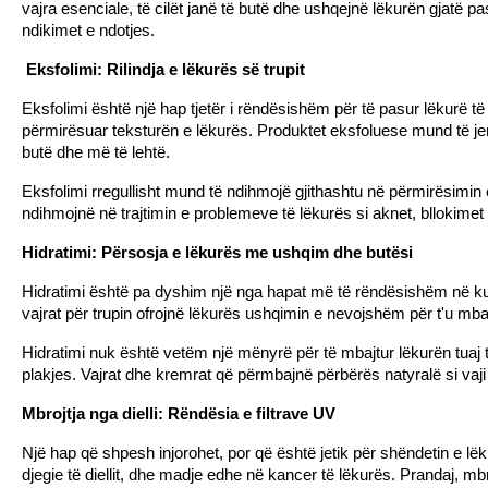
vajra esenciale, të cilët janë të butë dhe ushqejnë lëkurën gjatë p
ndikimet e ndotjes.
 Eksfolimi: Rilindja e lëkurës së trupit
Eksfolimi është një hap tjetër i rëndësishëm për të pasur lëkurë t
përmirësuar teksturën e lëkurës. Produktet eksfoluese mund të j
butë dhe më të lehtë.
Eksfolimi rregullisht mund të ndihmojë gjithashtu në përmirësimin e 
ndihmojnë në trajtimin e problemeve të lëkurës si aknet, bllokimet
Hidratimi: Përsosja e lëkurës me ushqim dhe butësi
Hidratimi është pa dyshim një nga hapat më të rëndësishëm në kujde
vajrat për trupin ofrojnë lëkurës ushqimin e nevojshëm për t'u mba
Hidratimi nuk është vetëm një mënyrë për të mbajtur lëkurën tuaj të
plakjes. Vajrat dhe kremrat që përmbajnë përbërës natyralë si vaji
Mbrojtja nga dielli: Rëndësia e filtrave UV
Një hap që shpesh injorohet, por që është jetik për shëndetin e lë
djegie të diellit, dhe madje edhe në kancer të lëkurës. Prandaj, mbr