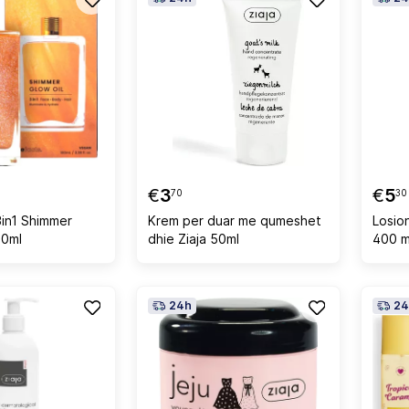
€
3
€
5
70
30
3in1 Shimmer
Krem per duar me qumeshet
Losio
00ml
dhie Ziaja 50ml
400 m
24h
24