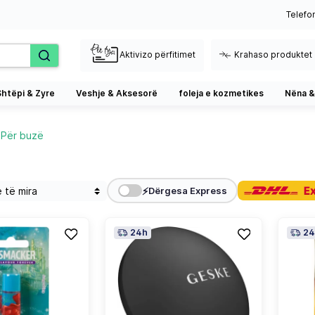
Telefo
Aktivizo përfitimet
Krahaso produktet
Shtëpi & Zyre
Veshje & Aksesorë
foleja e kozmetikes
Nëna &
Për buzë
⚡
Dërgesa Express
24h
24