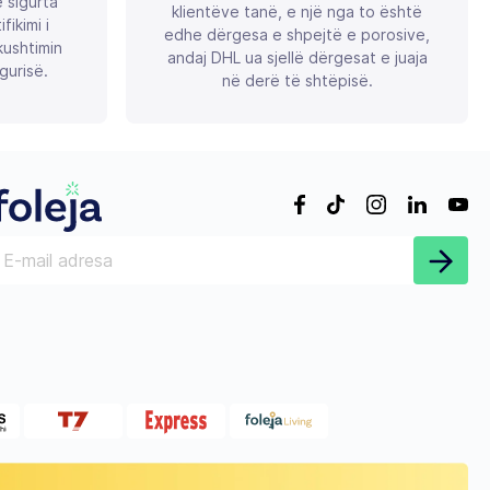
ë sigurta
klientëve tanë, e një nga to është
ikimi i
edhe dërgesa e shpejtë e porosive,
ushtimin
andaj DHL ua sjellë dërgesat e juaja
gurisë.
në derë të shtëpisë.