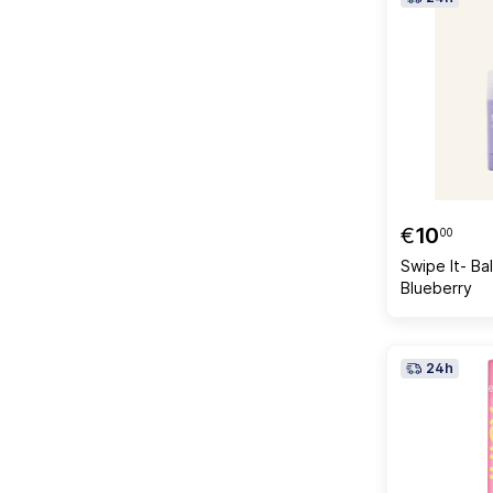
€
10
00
Swipe It- B
Blueberry
24h