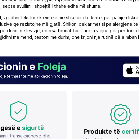
, sepse avullimi i shpejtë i thahe edhe më shumë.
, zgjidhni teksturë kremoze me shkëlqim të lehtë; për pamje diskr
luzive që rezistojnë më gjatë. Shikoni deklarimet si pa alergjenë 
përdorim në lëvizje, ndërsa format familjare ia vlejnë për përdorim
jidhni me mend, testoni me durim, dhe krijoni një rutinë që e mban 
cionin e
Foleja
jë të thjeshtë me aplikacionin foleja.
gesë e
sigurtë
Produkte të
certi
imi i transaksioneve dhe