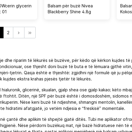
Wcerin glycerin
Balsam për buzë Nivea
Balsa
t 01
Blackberry Shine 4.8g
Kokos
2
je dhe riparim të lëkurës së buzëve, për këdo që kërkon kujdes të p
dicionuar, ose thjesht doni buzë të buta e të lëmuara gjithë vitin
jëri‑tjetrin. Qasja është e thjeshtë: zgjidhni një formulë që ju pë
 kujdes ekstra krahas pjesës tjetër të lëkurës.
id hialuronik, glicerinë, skualan, gjalp shea ose gjalp kakao; këto mb
e të ftohtit. Ditën, një SPF për buzë është i domosdoshëm, sidomo
rikuperim. Nëse keni buzë të ndjeshme, shmangni mentolin, kanellë
e hidratimi afatgjatë, jo vetëm ndjesia e “freskisë” momentale.
në çantë dhe aplikim të shpejtë gjatë ditës. Tubi me aplikator ofr
 higjienë. Nëse përdorni buzëkuq mat, një bazë hidratuese nën të e
equr lëkurat e thata, pastaj aplikoni menjëherë një balsam ushqyes.