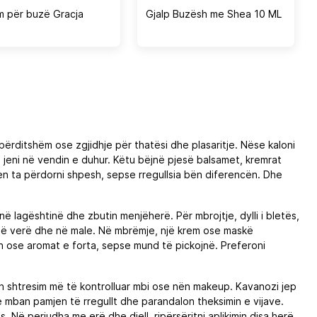
m për buzë Gracja
Gjalp Buzësh me Shea 10 ML
ërditshëm ose zgjidhje për thatësi dhe plasaritje. Nëse kaloni
, jeni në vendin e duhur. Këtu bëjnë pjesë balsamet, kremrat
lqen ta përdorni shpesh, sepse rregullsia bën diferencën. Dhe
ajnë lagështinë dhe zbutin menjëherë. Për mbrojtje, dylli i bletës,
s në verë dhe në male. Në mbrëmje, një krem ose maskë
n ose aromat e forta, sepse mund të pickojnë. Preferoni
on shtresim më të kontrolluar mbi ose nën makeup. Kavanozi jep
 mban pamjen të rregullt dhe parandalon theksimin e vijave.
 Në periudha me erë dhe diell, ripërsëritni aplikimin disa herë