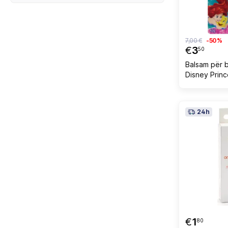
7,00 €
-50%
€
3
50
Balsam për 
Disney Princ
Berry, 4g
24h
€
1
80