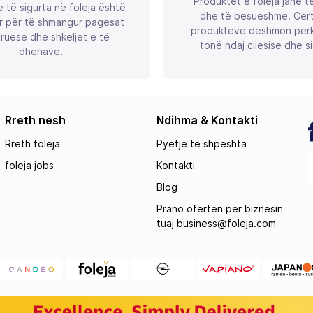
Produktet e foleja janë t
 të sigurta në foleja është
dhe të besueshme. Certif
r për të shmangur pagesat
produkteve dëshmon përk
ruese dhe shkeljet e të
tonë ndaj cilësisë dhe si
dhënave.
Rreth nesh
Ndihma & Kontakti
Rreth foleja
Pyetje të shpeshta
foleja jobs
Kontakti
Blog
Prano ofertën për biznesin
tuaj
business@foleja.com