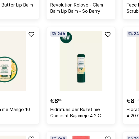
 Butter Lip Balm
Revolution Relove - Glam
Face 
Balm Lip Balm - So Berry
Scrub
24h
24
€
8
€
8
00
00
h me Mango 10
Hidratues për Buzët me
Hidra
Qumesht Bajameje 4.2 G
4.20 
24h
24