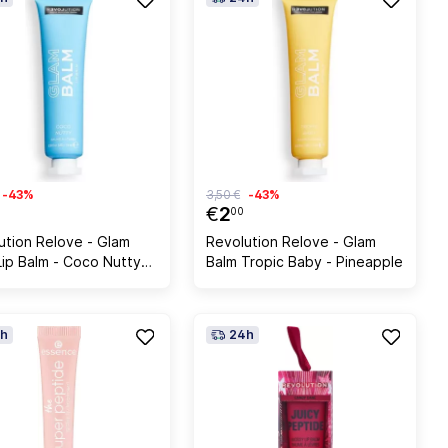
-43%
3,50 €
-43%
€
2
00
ution Relove - Glam
Revolution Relove - Glam
Lip Balm - Coco Nutty
Balm Tropic Baby - Pineapple
nut
h
24h