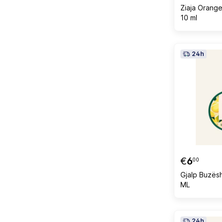
Ziaja Orange
10 ml
24h
€
6
00
Gjalp Buzës
ML
24h