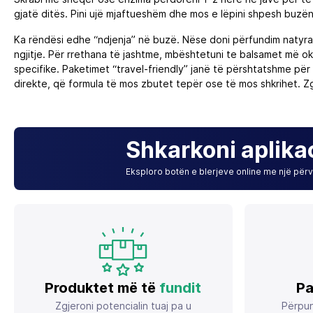
gjatë ditës. Pini ujë mjaftueshëm dhe mos e lëpini shpesh buzën
Ka rëndësi edhe “ndjenja” në buzë. Nëse doni përfundim natyral
ngjitje. Për rrethana të jashtme, mbështetuni te balsamet më ok
specifike. Paketimet “travel‑friendly” janë të përshtatshme për 
direkte, që formula të mos zbutet tepër ose të mos shkrihet. Zg
Shkarkoni aplika
Eksploro botën e blerjeve online me një përvo
Produktet më të
fundit
Pa
Zgjeroni potencialin tuaj pa u
Përpun