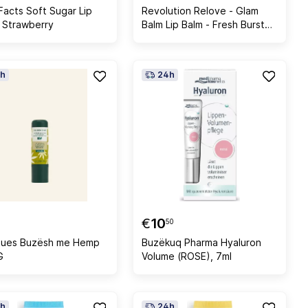
Facts Soft Sugar Lip
Revolution Relove - Glam
 Strawberry
Balm Lip Balm - Fresh Burst
Watermelon
h
24h
€
10
50
tues Buzësh me Hemp
Buzëkuq Pharma Hyaluron
G
Volume (ROSE), 7ml
h
24h