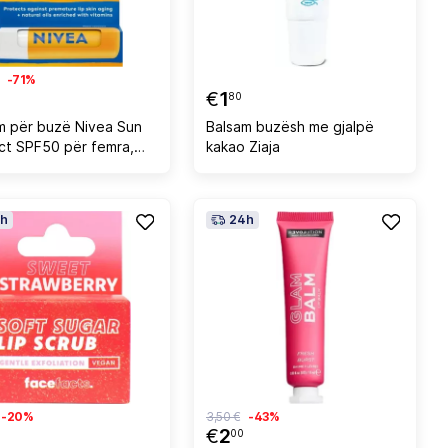
-71%
€
1
80
m për buzë Nivea Sun
Balsam buzësh me gjalpë
ct SPF50 për femra,
kakao Ziaja
h
24h
-20%
3,50 €
-43%
€
2
00