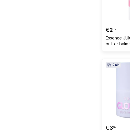
€
2
89
Essence JU
butter balm
24h
€
3
89