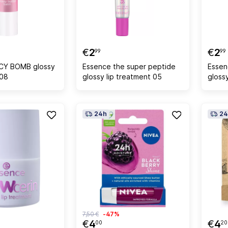
€
2
€
2
99
99
ICY BOMB glossy
Essence the super peptide
Essen
 08
glossy lip treatment 05
gloss
24h
24
7,50 €
-47%
€
4
€
4
00
20