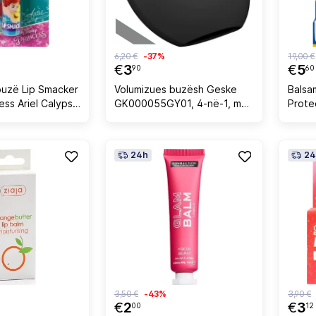
6,20 €
-37%
19,00 €
€
3
€
5
90
60
buzë Lip Smacker
Volumizues buzësh Geske
Balsa
ess Ariel Calypso
GK000055GY01, 4-në-1, me
Prote
aplikacion, silikon, Gri
5.5ml
24h
24
3,50 €
-43%
3,90 €
€
2
€
3
00
12