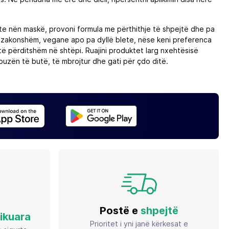
ete nën maskë, provoni formula me përthithje të shpejtë dhe pa
të zakonshëm, vegane apo pa dyllë blete, nëse keni preferenca
 të përditshëm në shtëpi. Ruajini produktet larg nxehtësisë
buzën të butë, të mbrojtur dhe gati për çdo ditë.
Postë e
shpejtë
fikuara
Prioritet i yni janë kërkesat e