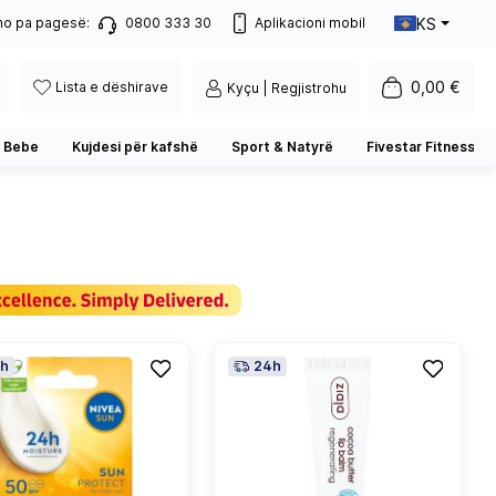
KS
no pa pagesë:
0800 333 30
Aplikacioni mobil
0,00 €
Lista e dëshirave
Kyçu | Regjistrohu
 Bebe
Kujdesi për kafshë
Sport & Natyrë
Fivestar Fitness
h
24h