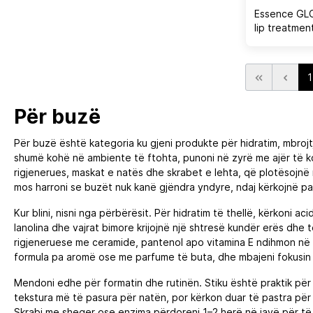
Essence GLO
lip treatmen
1
Për buzë
Për buzë është kategoria ku gjeni produkte për hidratim, mbrojt
shumë kohë në ambiente të ftohta, punoni në zyrë me ajër të kon
rigjenerues, maskat e natës dhe skrabet e lehta, që plotësojnë n
mos harroni se buzët nuk kanë gjëndra yndyre, ndaj kërkojnë pak
Kur blini, nisni nga përbërësit. Për hidratim të thellë, kërkoni ac
lanolina dhe vajrat bimore krijojnë një shtresë kundër erës dh
rigjeneruese me ceramide, pantenol apo vitamina E ndihmon në 
formula pa aromë ose me parfume të buta, dhe mbajeni fokusin t
Mendoni edhe për formatin dhe rutinën. Stiku është praktik për 
tekstura më të pasura për natën, por kërkon duar të pastra për
Skrabi me sheqer ose enzima përdoreni 1–2 herë në javë për të h