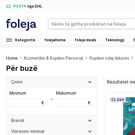
POSTA
nga DHL
Kategoritë
folejaHome
foleja deals
Teknologji
Home
Kozmetikë & Kujdesi Personal
Kujdesi ndaj lëkurës
Për buzë
Çmimi
Minimum
Maksimum
–
24h
€
€
Brendi
Vlerësimi minimal