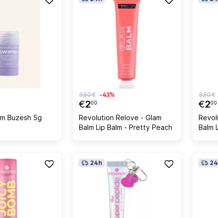
3,50 €
-43%
3,50 €
€
2
€
2
00
00
alm Buzësh 5g
Revolution Relove - Glam
Revol
Balm Lip Balm - Pretty Peach
Balm 
Coco
24h
24