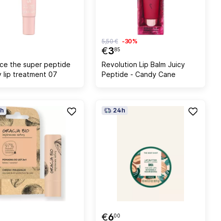
5,50 €
-30%
€
3
85
ce the super peptide
Revolution Lip Balm Juicy
y lip treatment 07
Peptide - Candy Cane
h
24h
€
6
00