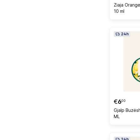
Ziaja Orange
10 ml
24h
€
6
00
Gjalp Buzës
ML
24h