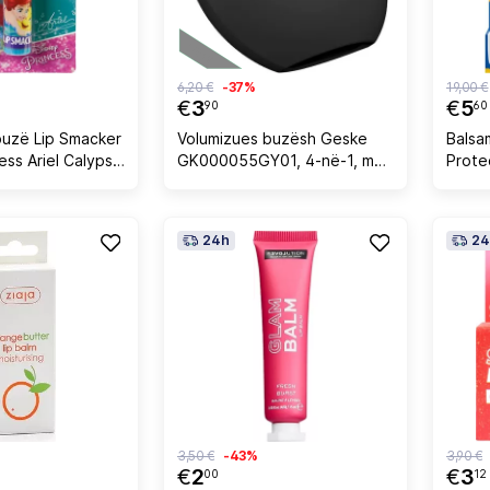
6,20 €
-37%
19,00 €
€
3
€
5
90
60
buzë Lip Smacker
Volumizues buzësh Geske
Balsa
ess Ariel Calypso
GK000055GY01, 4-në-1, me
Prote
aplikacion, silikon, Gri
5.5ml
24h
24
3,50 €
-43%
3,90 €
€
2
€
3
00
12