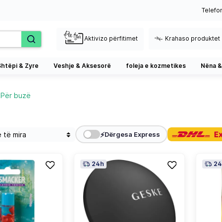
Telefo
Aktivizo përfitimet
Krahaso produktet
Shtëpi & Zyre
Veshje & Aksesorë
foleja e kozmetikes
Nëna &
Për buzë
⚡
Dërgesa Express
24h
24