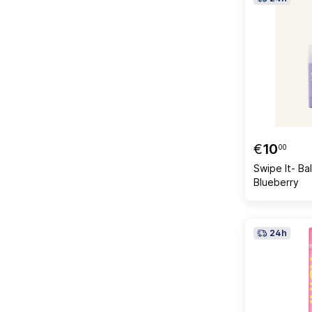
€
10
00
Swipe It- B
Blueberry
24h