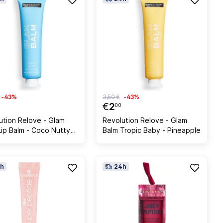
-43%
3,50 €
-43%
€
2
00
ution Relove - Glam
Revolution Relove - Glam
Lip Balm - Coco Nutty
Balm Tropic Baby - Pineapple
nut
h
24h