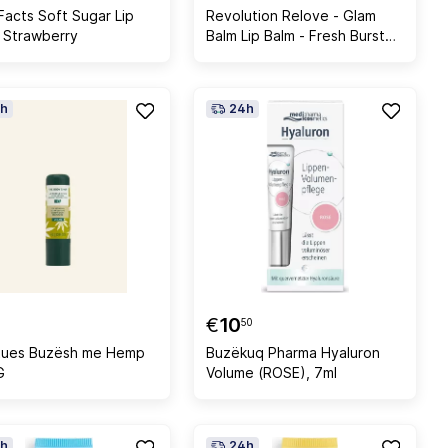
Facts Soft Sugar Lip
Revolution Relove - Glam
 Strawberry
Balm Lip Balm - Fresh Burst
Watermelon
h
24h
€
10
50
tues Buzësh me Hemp
Buzëkuq Pharma Hyaluron
G
Volume (ROSE), 7ml
h
24h