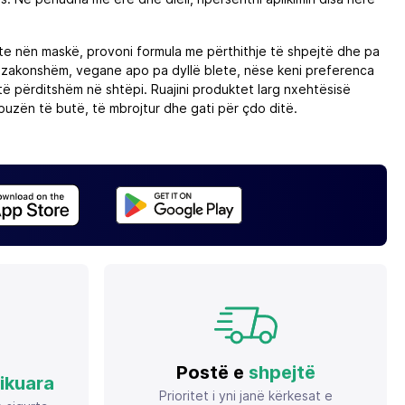
ete nën maskë, provoni formula me përthithje të shpejtë dhe pa
të zakonshëm, vegane apo pa dyllë blete, nëse keni preferenca
 të përditshëm në shtëpi. Ruajini produktet larg nxehtësisë
buzën të butë, të mbrojtur dhe gati për çdo ditë.
Postë e
shpejtë
fikuara
Prioritet i yni janë kërkesat e