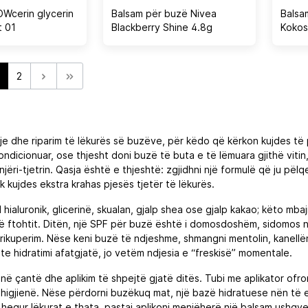
Wcerin glycerin
Balsam për buzë Nivea
Balsa
t 01
Blackberry Shine 4.8g
Kokos
2
je dhe riparim të lëkurës së buzëve, për këdo që kërkon kujdes të p
dicionuar, ose thjesht doni buzë të buta e të lëmuara gjithë vitin
jëri‑tjetrin. Qasja është e thjeshtë: zgjidhni një formulë që ju pë
 kujdes ekstra krahas pjesës tjetër të lëkurës.
id hialuronik, glicerinë, skualan, gjalp shea ose gjalp kakao; këto mb
e të ftohtit. Ditën, një SPF për buzë është i domosdoshëm, sidomo
rikuperim. Nëse keni buzë të ndjeshme, shmangni mentolin, kanellë
e hidratimi afatgjatë, jo vetëm ndjesia e “freskisë” momentale.
në çantë dhe aplikim të shpejtë gjatë ditës. Tubi me aplikator ofr
 higjienë. Nëse përdorni buzëkuq mat, një bazë hidratuese nën të e
equr lëkurat e thata, pastaj aplikoni menjëherë një balsam ushqyes.