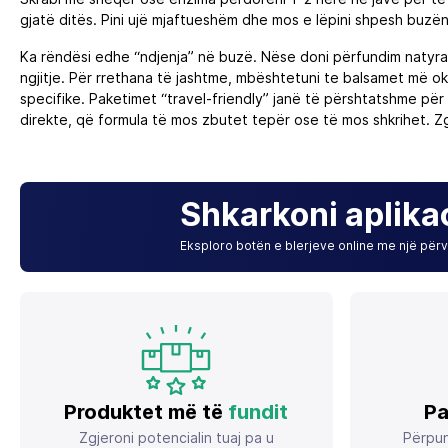
gjatë ditës. Pini ujë mjaftueshëm dhe mos e lëpini shpesh buzën
Ka rëndësi edhe “ndjenja” në buzë. Nëse doni përfundim natyral
ngjitje. Për rrethana të jashtme, mbështetuni te balsamet më ok
specifike. Paketimet “travel‑friendly” janë të përshtatshme për 
direkte, që formula të mos zbutet tepër ose të mos shkrihet. Zg
Shkarkoni aplika
Eksploro botën e blerjeve online me një përvo
Produktet më të
fundit
Pa
Zgjeroni potencialin tuaj pa u
Përpun