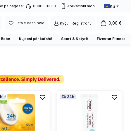
KS
no pa pagesë:
0800 333 30
Aplikacioni mobil
0,00 €
Lista e dëshirave
Kyçu | Regjistrohu
 Bebe
Kujdesi për kafshë
Sport & Natyrë
Fivestar Fitness
h
24h