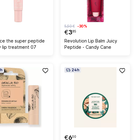
5,50 €
-30%
€
3
85
ce the super peptide
Revolution Lip Balm Juicy
y lip treatment 07
Peptide - Candy Cane
h
24h
€
6
00