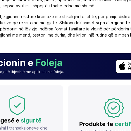
, sepse avullimi i shpejtë i thahe edhe më shumë.
, zgjidhni teksturë kremoze me shkëlqim të lehtë; për pamje diskr
luzive që rezistojnë më gjatë. Shikoni deklarimet si pa alergjenë 
përdorim në lëvizje, ndërsa format familjare ia vlejnë për përdorim
jidhni me mend, testoni me durim, dhe krijoni një rutinë që e mban 
cionin e
Foleja
jë të thjeshtë me aplikacionin foleja.
gesë e
sigurtë
Produkte të
certi
imi i transaksioneve dhe