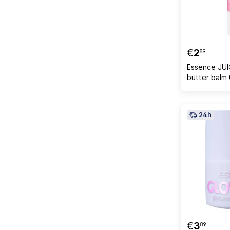
€
2
89
Essence JU
butter balm
24h
€
3
89