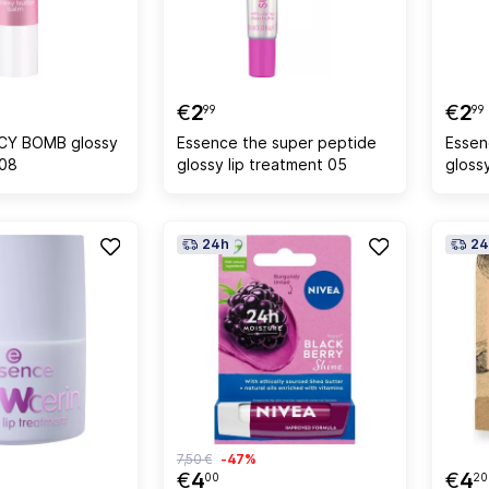
€
2
€
2
99
99
ICY BOMB glossy
Essence the super peptide
Essen
 08
glossy lip treatment 05
gloss
24h
24
7,50 €
-47%
€
4
€
4
00
20