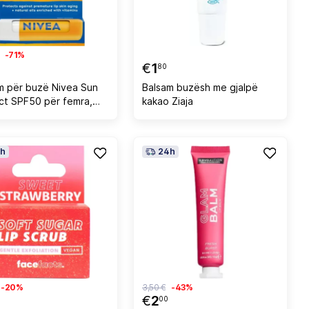
-71%
€
1
80
m për buzë Nivea Sun
Balsam buzësh me gjalpë
ct SPF50 për femra,
kakao Ziaja
h
24h
-20%
3,50 €
-43%
€
2
00