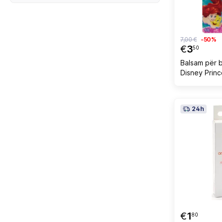
7,00 €
-50%
€
3
50
Balsam për 
Disney Princ
Berry, 4g
24h
€
1
80