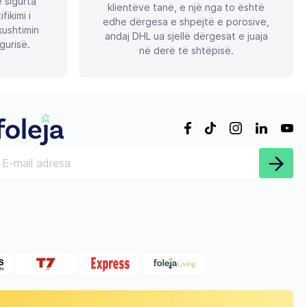
ë sigurta
klientëve tanë, e një nga to është
ikimi i
edhe dërgesa e shpejtë e porosive,
ushtimin
andaj DHL ua sjellë dërgesat e juaja
gurisë.
në derë të shtëpisë.