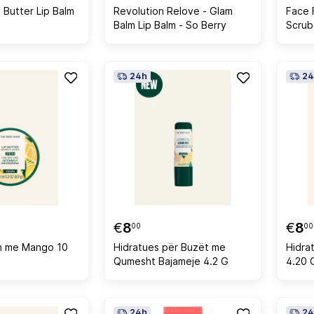
 Butter Lip Balm
Revolution Relove - Glam
Face 
Balm Lip Balm - So Berry
Scrub
24h
24
€
8
€
8
00
00
h me Mango 10
Hidratues për Buzët me
Hidra
Qumesht Bajameje 4.2 G
4.20 
24h
24