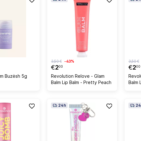
3,50 €
-43%
3,50 €
€
2
€
2
00
00
alm Buzësh 5g
Revolution Relove - Glam
Revol
Balm Lip Balm - Pretty Peach
Balm 
Coco
24h
24