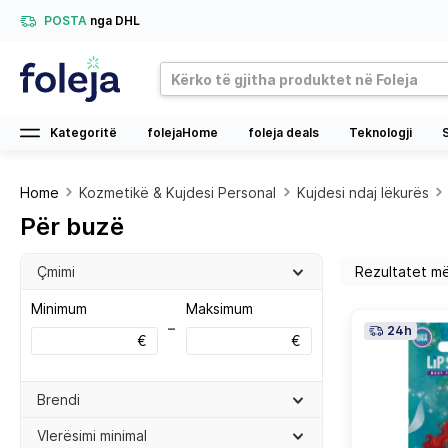
POSTA
nga DHL
Kategoritë
folejaHome
foleja deals
Teknologji
Home
Kozmetikë & Kujdesi Personal
Kujdesi ndaj lëkurës
Për buzë
Çmimi
Minimum
Maksimum
–
24h
€
€
Brendi
Vlerësimi minimal