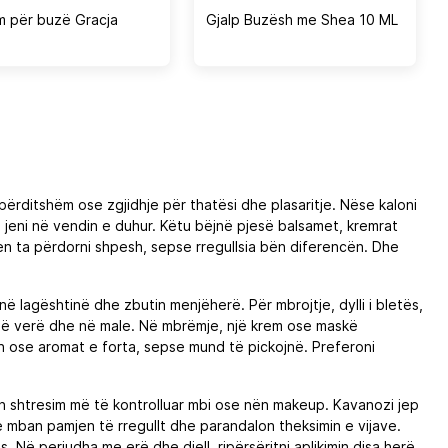
m për buzë Gracja
Gjalp Buzësh me Shea 10 ML
ërditshëm ose zgjidhje për thatësi dhe plasaritje. Nëse kaloni
, jeni në vendin e duhur. Këtu bëjnë pjesë balsamet, kremrat
lqen ta përdorni shpesh, sepse rregullsia bën diferencën. Dhe
ajnë lagështinë dhe zbutin menjëherë. Për mbrojtje, dylli i bletës,
s në verë dhe në male. Në mbrëmje, një krem ose maskë
n ose aromat e forta, sepse mund të pickojnë. Preferoni
on shtresim më të kontrolluar mbi ose nën makeup. Kavanozi jep
 mban pamjen të rregullt dhe parandalon theksimin e vijave.
 Në periudha me erë dhe diell, ripërsëritni aplikimin disa herë