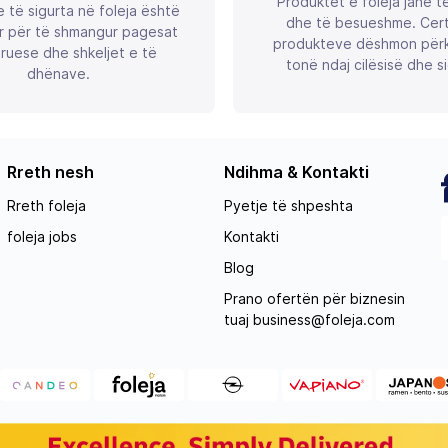
Produktet e foleja janë t
 të sigurta në foleja është
dhe të besueshme. Certif
r për të shmangur pagesat
produkteve dëshmon përk
ruese dhe shkeljet e të
tonë ndaj cilësisë dhe si
dhënave.
Rreth nesh
Ndihma & Kontakti
Rreth foleja
Pyetje të shpeshta
foleja jobs
Kontakti
Blog
Prano ofertën për biznesin
tuaj
business@foleja.com