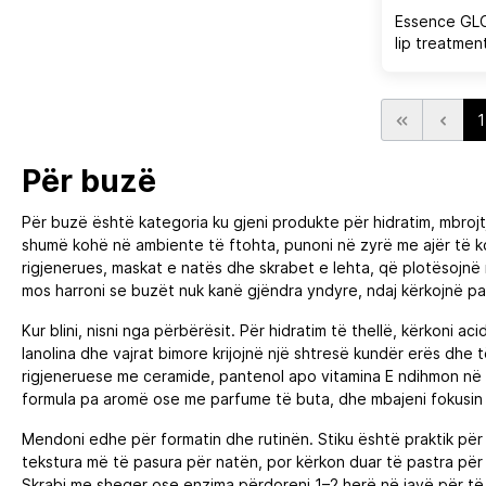
Essence GLO
lip treatmen
1
Për buzë
Për buzë është kategoria ku gjeni produkte për hidratim, mbrojt
shumë kohë në ambiente të ftohta, punoni në zyrë me ajër të kon
rigjenerues, maskat e natës dhe skrabet e lehta, që plotësojnë n
mos harroni se buzët nuk kanë gjëndra yndyre, ndaj kërkojnë pak
Kur blini, nisni nga përbërësit. Për hidratim të thellë, kërkoni ac
lanolina dhe vajrat bimore krijojnë një shtresë kundër erës dh
rigjeneruese me ceramide, pantenol apo vitamina E ndihmon në 
formula pa aromë ose me parfume të buta, dhe mbajeni fokusin t
Mendoni edhe për formatin dhe rutinën. Stiku është praktik për 
tekstura më të pasura për natën, por kërkon duar të pastra për
Skrabi me sheqer ose enzima përdoreni 1–2 herë në javë për të h