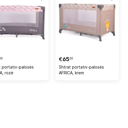
€
65
00
00
t portativ-palosës
Shtrat portativ-palosës
A, rozë
AFRICA, krem