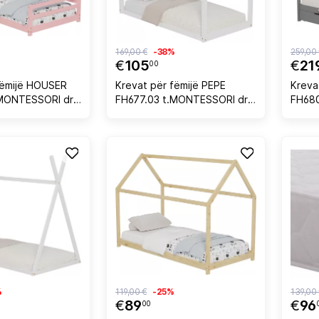
169,00 €
-38%
259,00
€
105
€
21
00
fëmijë HOUSER
Krevat për fëmijë PEPE
Kreva
.MONTESSORI dru
FH677.03 t.MONTESSORI dru
FH680
 ngjyrë rozë -
pishe i bardhë - 190x90cm
sirtar
190x
%
119,00 €
-25%
139,00
€
89
€
96
00