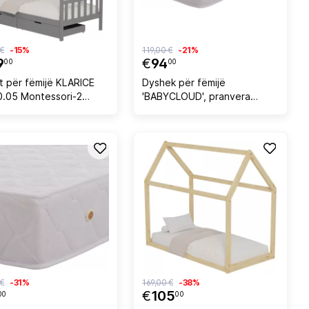
 €
-15%
119,00 €
-21%
9
€
94
00
00
t për fëmijë KLARICE
Dyshek për fëmijë
.05 Montessori-2
'BABYCLOUD', pranvera
ë-dru pishe në gri-
Bonnell, dyanshëm, 70x130
90cm
cm
 €
-31%
169,00 €
-38%
€
105
00
00