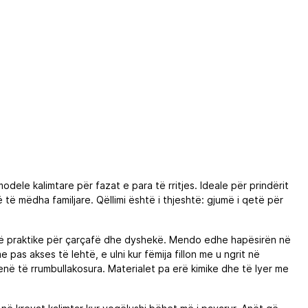
ele kalimtare për fazat e para të rritjes. Ideale për prindërit
të mëdha familjare. Qëllimi është i thjeshtë: gjumë i qetë për
ë praktike për çarçafë dhe dyshekë. Mendo edhe hapësirën në
pas akses të lehtë, e ulni kur fëmija fillon me u ngrit në
ë të rrumbullakosura. Materialet pa erë kimike dhe të lyer me