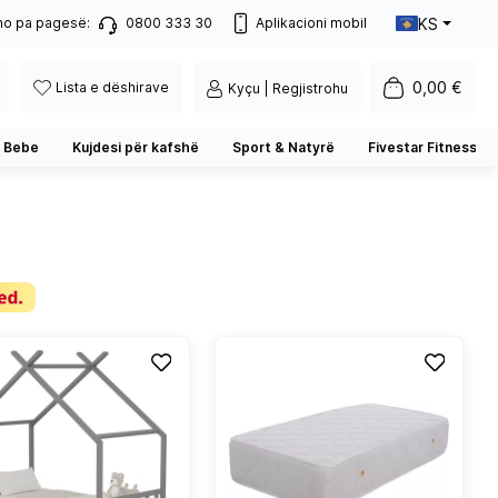
KS
no pa pagesë:
0800 333 30
Aplikacioni mobil
0,00 €
Lista e dëshirave
Kyçu | Regjistrohu
 Bebe
Kujdesi për kafshë
Sport & Natyrë
Fivestar Fitness