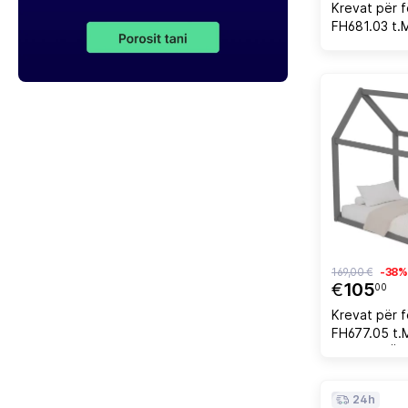
Krevat për 
FH681.03 t
pishe i bard
190x90cm
169,00 €
-38%
€
105
00
Krevat për 
FH677.05 t
DRU PISHË N
190x90cm
24h