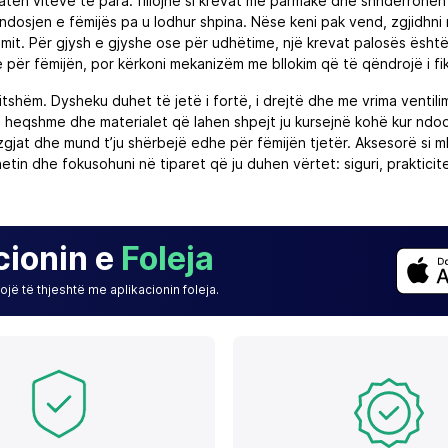
taten viteve të para: fillojnë si krevat me parmakë dhe shndërrohen
ndosjen e fëmijës pa u lodhur shpina. Nëse keni pak vend, zgjidhni
mit. Për gjysh e gjyshe ose për udhëtime, një krevat palosës është
 për fëmijën, por kërkoni mekanizëm me bllokim që të qëndrojë i fi
tshëm. Dysheku duhet të jetë i fortë, i drejtë dhe me vrima ventil
 e heqshme dhe materialet që lahen shpejt ju kursejnë kohë kur ndod
rë zgjat dhe mund t’ju shërbejë edhe për fëmijën tjetër. Aksesorë si
tin dhe fokusohuni në tiparet që ju duhen vërtet: siguri, prakticit
cionin e
Foleja
jë të thjeshtë me aplikacionin foleja.