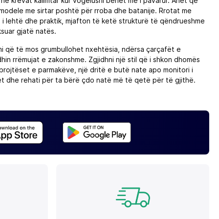
 në krevat kalimtar kur vogëlushi bëhet më i pavarur. Anët që
 modele me sirtar poshtë për rroba dhe batanije. Rrotat me
 i lehtë dhe praktik, mjafton të ketë strukturë të qëndrueshme
ksuar gjatë natës.
imi që të mos grumbullohet nxehtësia, ndërsa çarçafët e
hin rrëmujat e zakonshme. Zgjidhni një stil që i shkon dhomës
 mbrojtëset e parmakëve, një dritë e butë nate apo monitori i
et dhe rehati për ta bërë çdo natë më të qetë për të gjithë.