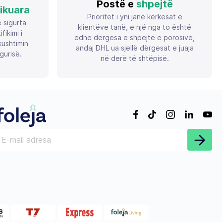
Postë e
shpejtë
fikuara
Prioritet i yni janë kërkesat e
ë sigurta
klientëve tanë, e një nga to është
ikimi i
edhe dërgesa e shpejtë e porosive,
ushtimin
andaj DHL ua sjellë dërgesat e juaja
gurisë.
në derë të shtëpisë.