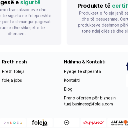
gesë e
sigurtë
Produkte të
certi
imi i transaksioneve dhe
Produktet e foleja janë t
 të sigurta në foleja është
dhe të besueshme. Certif
r për të shmangur pagesat
produkteve dëshmon përk
ruese dhe shkeljet e të
tonë ndaj cilësisë dhe si
dhënave.
Rreth nesh
Ndihma & Kontakti
Rreth foleja
Pyetje të shpeshta
foleja jobs
Kontakti
Blog
Prano ofertën për biznesin
tuaj
business@foleja.com