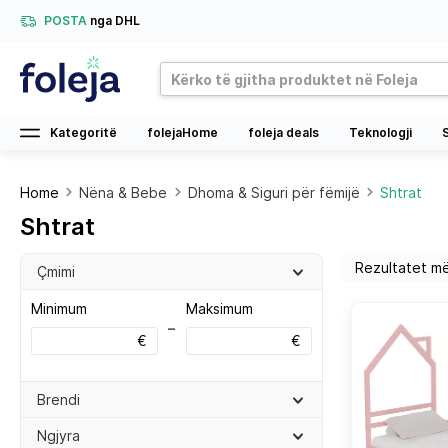
POSTA
nga DHL
Kategoritë
folejaHome
foleja deals
Teknologji
Home
Nëna & Bebe
Dhoma & Siguri për fëmijë
Shtrat
Shtrat
Çmimi
Minimum
Maksimum
–
€
€
Brendi
Ngjyra