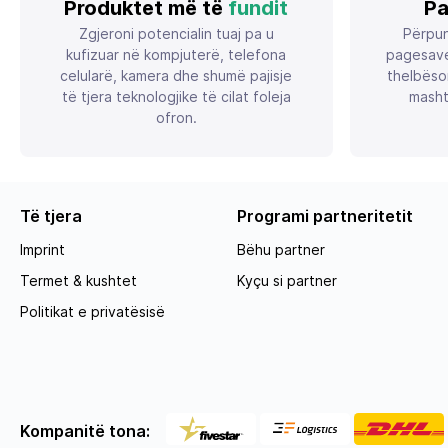
Produktet më të
fundit
Pa
Zgjeroni potencialin tuaj pa u
Përpun
kufizuar në kompjuterë, telefona
pagesave
celularë, kamera dhe shumë pajisje
thelbëso
të tjera teknologjike të cilat foleja
masht
ofron.
Të tjera
Programi partneritetit
Imprint
Bëhu partner
Termet & kushtet
Kyçu si partner
Politikat e privatësisë
Kompanitë tona: