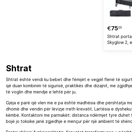
€
75
00
Shtrat port
Skyglow 2, 
Shtrat
Shtrat është vendi ku bebet dhe fëmijët e vegjël flenë të sigur
që duan kombinim të sigurisë, praktikës dhe dizajnit, me zgjidh
të voglin dhe mendje e lehtë për ju.
Gjëja e parë që vlen me e pa është madhësia dhe përshtatja 
dhomë dhe vendin për lëvizje rreth krevatit. Lartësia e dyshekut 
këmbë. Kontaktoni me parmakët: distanca ndërmjet tyre duhet t
bojë jo toksike janë zgjedhje e mençur për një ambient të shë