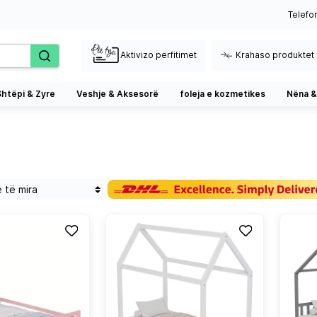
Telefo
Aktivizo përfitimet
Krahaso produktet
Shtëpi & Zyre
Veshje & Aksesorë
foleja e kozmetikes
Nëna &