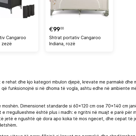
€
99
00
ativ Cangaroo
Shtrat portativ Cangaroo
e zezë
Indiana, rozë
t e rehat dhe kjo kategori mbulon djepë, krevate me parmakë dhe mod
je që funksionojnë si në dhoma të vogla, ashtu edhe në ambiente më 
me moshën. Dimensionet standarde si 60x120 cm ose 70x140 cm jan
e rregullueshme është plus i madh: e ngritni në muajt e parë për me 
ë jetë e ngushtë që dora apo koka të mos ngecet, dhe cepat të jen
ndetshëm.