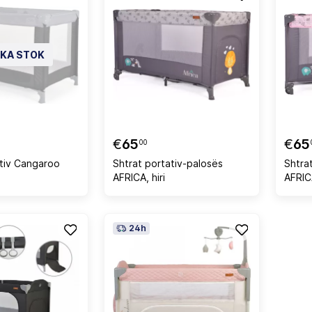
 KA STOK
€
65
€
65
00
ativ Cangaroo
Shtrat portativ-palosës
Shtra
AFRICA, hiri
AFRIC
24h