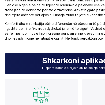
Pastaj shikoni funksionalitetin. Krevatet transformuese u përsh
ulen ose hiqen e bëjnë të thjeshtë ndërrimin e pelenave ose ve
frena janë të dobishme për me e zhvendos krevatin gjatë pastri
dhe rrjeta anësore për ajrosje. Luhatja mund të jetë e këndshme
Komforti dhe mirëmbajtja bëjnë diferencën në përdorim të përdi
ngushtë që rrinë fiks rreth dyshekut janë më të sigurt. Veshjet
së fëmijës, por mos e flijoni cilësinë për pamje; një krevat i mi
dhomës ndihmojnë në rutinat e gjumit. Në fund, përcaktoni buxhe
Shkarkoni aplika
Eksploro botën e blerjeve online me një përvo