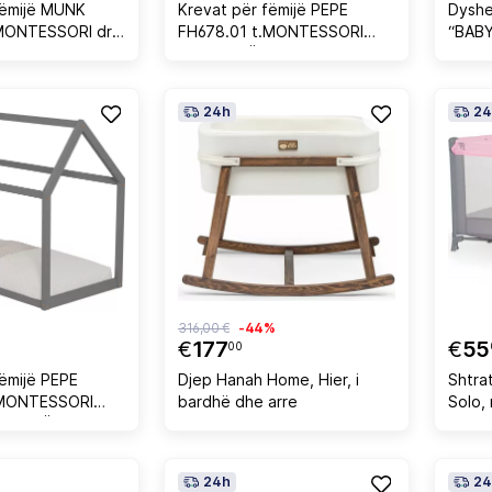
fëmijë MUNK
Krevat për fëmijë PEPE
Dyshe
.MONTESSORI dru
FH678.01 t.MONTESSORI
“BABY
hë për dyshek
DRU PISHË NATYRAL-
dyans
140x70cm
24h
24
316,00 €
-44%
€
177
€
55
00
fëmijë PEPE
Djep Hanah Home, Hier, i
Shtra
.MONTESSORI
bardhë dhe arre
Solo, 
GJYRË GRI -
24h
24