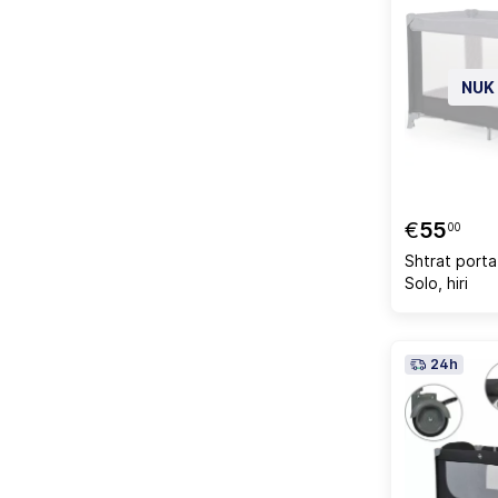
NUK
€
55
00
Shtrat port
Solo, hiri
24h