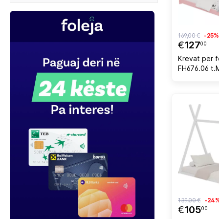
169,00 €
-25%
€
127
00
Krevat për 
FH676.06 t
pishe i fortë
190x90cm
139,00 €
-24
€
105
00