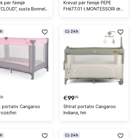
k për fëmijë
Krevat për fëmijë PEPE
CLOUD”, susta Bonnell,
FH677.01 t.MONTESSORI dru
hëm, 60x120 cm
pishe i fortë në ngjyrë
natyrale - 190x90cm
h
24h
€
99
00
00
t portativ Cangaroo
Shtrat portativ Cangaroo
rozë/hiri
Indiana, hiri
h
24h