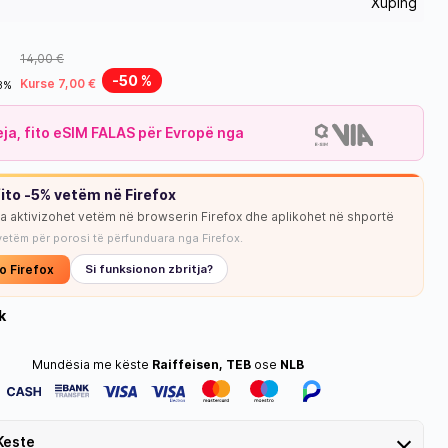
Xuping
14,00 €
-50 %
Kurse 7,00 €
18%
leja, fito eSIM FALAS për Evropë nga
NUK KA STOK
ito -5% vetëm në Firefox
ja aktivizohet vetëm në browserin Firefox dhe aplikohet në shportë
vetëm për porosi të përfunduara nga Firefox.
o Firefox
Si funksionon zbritja?
k
Mundësia me këste
Raiffeisen, TEB
ose
NLB
Keste