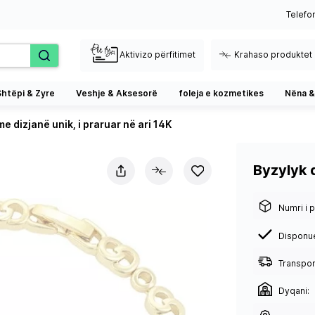
Telefo
Aktivizo përfitimet
Krahaso produktet
Shtëpi & Zyre
Veshje & Aksesorë
foleja e kozmetikes
Nëna &
e dizjanë unik, i praruar në ari 14K
Byzylyk d
Numri i p
Disponu
Transport
Dyqani: