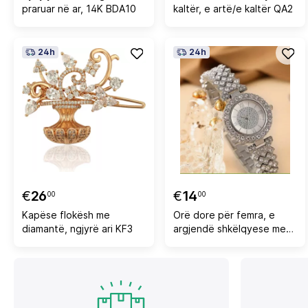
praruar në ar, 14K BDA10
kaltër, e artë/e kaltër QA2
24h
24h
€
26
€
14
00
00
Kapëse flokësh me
Orë dore për femra, e
diamantë, ngjyrë ari KF3
argjendë shkëlqyese me
gurë OKGB