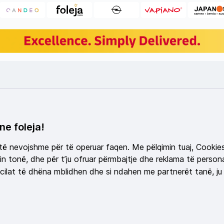
ne foleja!
 të nevojshme për të operuar faqen. Me pëlqimin tuaj, Cookie
n tonë, dhe për t’ju ofruar përmbajtje dhe reklama të persona
ilat të dhëna mblidhen dhe si ndahen me partnerët tanë, ju 