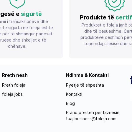
gesë e
sigurtë
Produkte të
certi
imi i transaksioneve dhe
Produktet e foleja janë t
 të sigurta në foleja është
dhe të besueshme. Certif
r për të shmangur pagesat
produkteve dëshmon përk
ruese dhe shkeljet e të
tonë ndaj cilësisë dhe si
dhënave.
Rreth nesh
Ndihma & Kontakti
Rreth foleja
Pyetje të shpeshta
foleja jobs
Kontakti
Blog
Prano ofertën për biznesin
tuaj
business@foleja.com