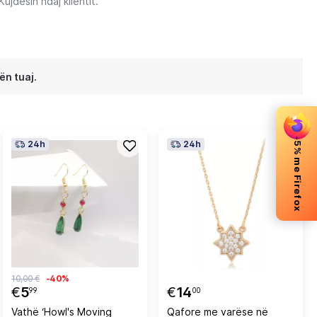
jdesin ndaj klientit.
ën tuaj.
-5% me Firefox
24h
24h
10,00 €
-40%
€
5
€
14
99
00
Vathë ‘Howl's Moving
Qafore me varëse në