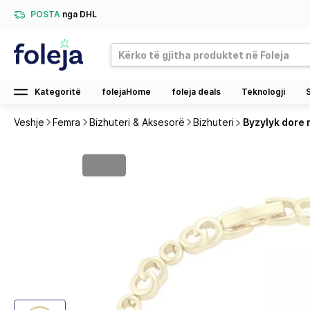
POSTA
nga DHL
Kategoritë
folejaHome
foleja deals
Teknologji
Veshje
Femra
Bizhuteri & Aksesorë
Bizhuteri
Byzylyk dore m