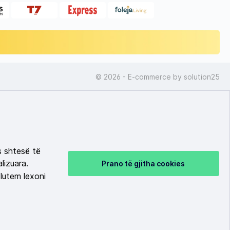
© 2026 - E-commerce by
solution25
s shtesë të
lizuara.
Prano të gjitha cookies
lutem lexoni