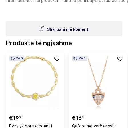
Informacionet mbi produktin mund të përmbajnë pasaktësi apo gab
Shkruani një koment!
Produkte të ngjashme
24h
24h
€
19
€
16
00
00
Byzylyk dore elegant i
Qafore me varëse syri i