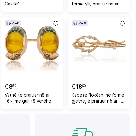
Castle’
formë ylli, praruar në ar
18K QA15
24h
24h
€
8
€
18
50
50
Vathë te praruar në ar
Kapëse flokësh, në formë
18K, me guri të verdhë
gjethe, e praruar në ar 18K
VM2
KF1