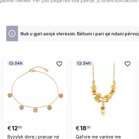
ime teknike. Për çdo paqartësi ose pyetje, ju lutemi kontaktoni Ku
Nuk u gjet asnjë vlerësim. Bëhuni i pari që ndani përvoj
24h
24h
€
12
€
18
00
00
Byzylyk dore,i praruar në
Qafore me varëse me