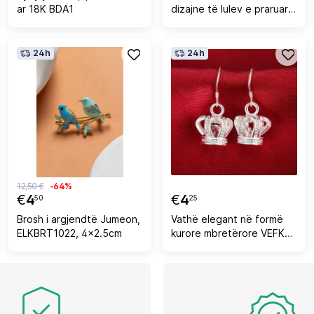
ar 18K BDA1
dizajne të lulev e praruar
në ar, 24K
24h
24h
12,50 €
-64%
€
4
€
4
50
25
Brosh i argjendtë Jumeon,
Vathë elegant në formë
ELKBRT1022, 4x2.5cm
kurore mbretërore VEFKM,
të argjendtë