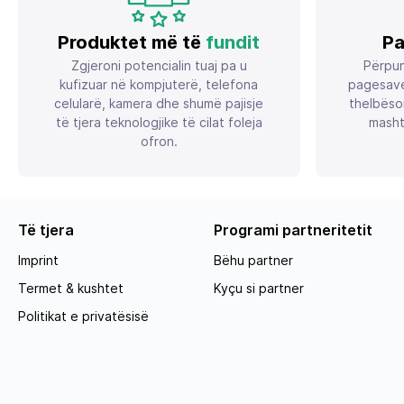
Produktet më të
fundit
Pa
Zgjeroni potencialin tuaj pa u
Përpun
kufizuar në kompjuterë, telefona
pagesave
celularë, kamera dhe shumë pajisje
thelbëso
të tjera teknologjike të cilat foleja
masht
ofron.
Të tjera
Programi partneritetit
Imprint
Bëhu partner
Termet & kushtet
Kyçu si partner
Politikat e privatësisë