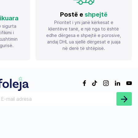
Postë e
shpejtë
fikuara
Prioritet i yni janë kërkesat e
ë sigurta
klientëve tanë, e një nga to është
ikimi i
edhe dërgesa e shpejtë e porosive,
ushtimin
andaj DHL ua sjellë dërgesat e juaja
gurisë.
në derë të shtëpisë.