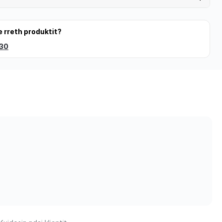
e rreth produktit?
 30