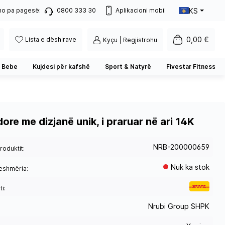
KS
no pa pagesë:
0800 333 30
Aplikacioni mobil
0,00 €
Lista e dëshirave
Kyçu | Regjistrohu
 Bebe
Kujdesi për kafshë
Sport & Natyrë
Fivestar Fitness
ore me dizjanë unik, i praruar në ari 14K
NRB-200000659
roduktit:
Nuk ka stok
eshmëria:
i:
Nrubi Group SHPK