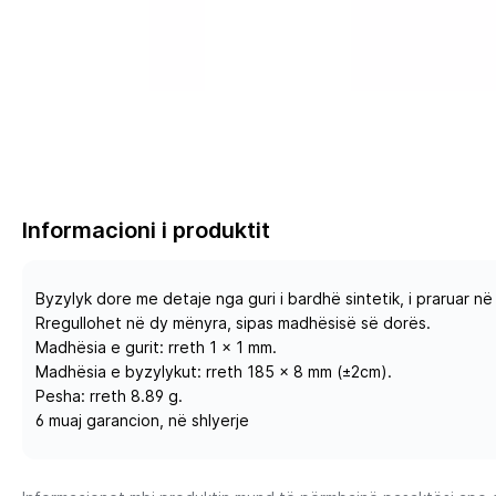
Informacioni i produktit
Byzylyk dore me detaje nga guri i bardhë sintetik, i praruar në
Rregullohet në dy mënyra, sipas madhësisë së dorës.
Madhësia e gurit: rreth 1 x 1 mm.
Madhësia e byzylykut: rreth 185 x 8 mm (±2cm).
Pesha: rreth 8.89 g.
6 muaj garancion, në shlyerje