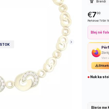
Brendi
€
7
00
Përfshinë TVSH 
Blej në fo
 STOK
Përf
Zbrit
Vlen 
Shkark
Nuk ka sto
Blerje me 