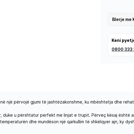
Blerje me 
Keni pyetj
0800 333
në një përvojë gjumi të jashtëzakonshme, ku mbështetja dhe rehati
uke u përshtatur perfekt me linjat e trupit. Përveç kësaj është anti
temperaturën dhe mundëson një qarkullim të shkëlqyer ajri, ky dy