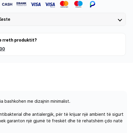
Keste
e rreth produktit?
 30
a bashkohen me dizajnin minimalist.
bakterial dhe antialergjik, për të krijuar një ambient të sigurt
shek garanton një gjumë të freskët dhe të rehatshëm çdo natë