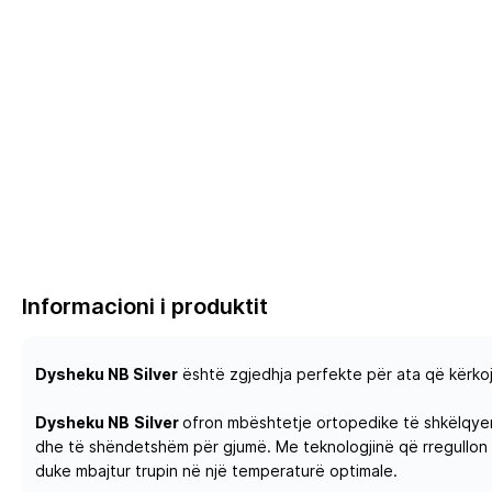
Informacioni i produktit
Dysheku NB
Silver
është zgjedhja perfekte për ata që kërkoj
Dysheku NB
Silver
ofron mbështetje ortopedike të shkëlqyer, d
dhe të shëndetshëm për gjumë. Me teknologjinë që rregullon 
duke mbajtur trupin në një temperaturë optimale.