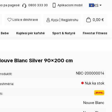
KS
no pa pagesë:
0800 333 30
Aplikacioni mobil
0,00 €
Lista e dëshirave
Kyçu | Regjistrohu
 Bebe
Kujdesi për kafshë
Sport & Natyrë
Fivestar Fitness
ouve Blanc Silver 90x200 cm
NBC-200000014
roduktit:
Nuk ka stok
eshmëria:
i:
Nouve Blanc