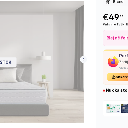
Brendi
€
49
99
Përfshinë TVSH 
Blej në fo
Përf
 STOK
Zbrit
Vlen 
Shkark
Nuk ka sto