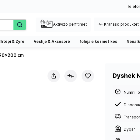
Telefo
Aktivizo përfitimet
Krahaso produktet
Shtëpi & Zyre
Veshje & Aksesorë
foleja e kozmetikes
Nëna &
 90x200 cm
Dyshek N
Numri i p
Disponu
Transport
Dyqani: