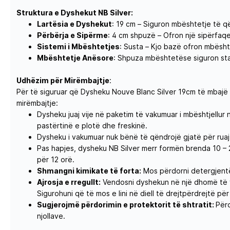
Struktura e Dyshekut NB
Silver
:
Lartësia e Dyshekut
: 19 cm – Siguron mbështetje të q
Përbërja e Sipërme
: 4 cm shpuzë – Ofron një sipërfa
Sistemi i Mbështetjes
: Susta – Kjo bazë ofron mbësht
Mbështetje Anësore
: Shpuza mbështetëse siguron sta
Udhëzim për Mirëmbajtje
:
Për të siguruar që Dysheku Nouve Blanc
Silver
19cm të mbajë p
mirëmbajtje:
Dysheku juaj vije në paketim të vakumuar i mbështjellur
pastërtinë e plotë dhe freskinë.
Dysheku i vakumuar nuk bënë të qëndrojë gjatë për rua
Pas hapjes, dysheku NB
Silver
merr formën brenda 10 – 2
për 12 orë.
Shmangni kimikate të forta:
Mos përdorni detergjentë
Ajrosja e rregullt:
Vendosni dyshekun në një dhomë të ven
Sigurohuni që të mos e lini në diell të drejtpërdrejtë për
Sugjerojmë përdorimin e protektorit të shtratit:
Përd
njollave.