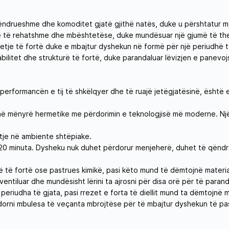
ëndrueshme dhe komoditet gjatë gjithë natës, duke u përshtatur m
qe të rehatshme dhe mbështetëse, duke mundësuar një gjumë të the
etje të fortë duke e mbajtur dyshekun në formë për një periudhë 
bilitet dhe strukturë të fortë, duke parandaluar lëvizjen e panev
erformancën e tij të shkëlqyer dhe të ruajë jetëgjatësinë, është e
 në mënyrë hermetike me përdorimin e teknologjisë më moderne. Një p
jtje në ambiente shtëpiake.
0 minuta. Dysheku nuk duhet përdorur menjeherë, duhet të qëndroj
 të fortë ose pastrues kimikë, pasi këto mund të dëmtojnë materia
tiluar dhe mundësisht lërini ta ajrosni për disa orë për të paran
 periudha të gjata, pasi rrezet e forta të diellit mund ta dëmtojnë m
orni mbulesa të veçanta mbrojtëse për të mbajtur dyshekun të pas