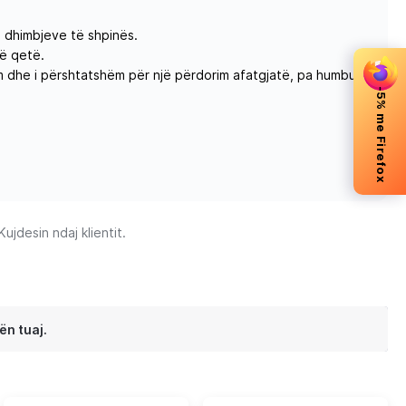
e dhimbjeve të shpinës.
të qetë.
ëm dhe i përshtatshëm për një përdorim afatgjatë, pa humbur
-5% me Firefox
jdesin ndaj klientit.
ën tuaj.