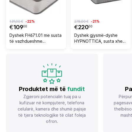
139,00 €
-22%
278,00 €
-21%
€
109
€
220
00
00
Dyshek FH671.01 me susta
Dyshek gjysmë-dyshe
të vazhdueshme
HYPNOTTICA, susta xhepi,
90x190cm. Njëanshëm
i bardhë, 120x200x25cm
Produktet më të
fundit
Pa
Zgjeroni potencialin tuaj pa u
Përpun
kufizuar në kompjuterë, telefona
pagesave
celularë, kamera dhe shumë pajisje
thelbëso
të tjera teknologjike të cilat foleja
masht
ofron.