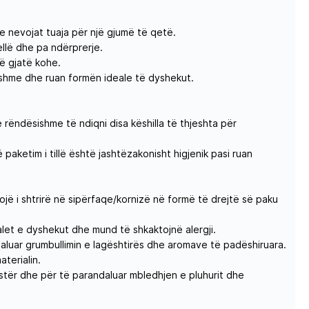
e nevojat tuaja për një gjumë të qetë.
llë dhe pa ndërprerje.
të gjatë kohe.
ojshme dhe ruan formën ideale të dyshekut.
 rëndësishme të ndiqni disa këshilla të thjeshta për
aketim i tillë është jashtëzakonisht higjenik pasi ruan
ë i shtrirë në sipërfaqe/kornizë në formë të drejtë së paku
let e dyshekut dhe mund të shkaktojnë alergji.
daluar grumbullimin e lagështirës dhe aromave të padëshiruara.
aterialin.
tër dhe për të parandaluar mbledhjen e pluhurit dhe