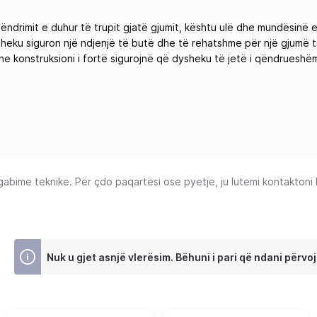
ëndrimit e duhur të trupit gjatë gjumit, kështu ulë dhe mundësinë 
heku siguron një ndjenjë të butë dhe të rehatshme për një gjumë 
 dhe konstruksioni i fortë sigurojnë që dysheku të jetë i qëndruesh
ime teknike. Për çdo paqartësi ose pyetje, ju lutemi kontaktoni Ku
Nuk u gjet asnjë vlerësim. Bëhuni i pari që ndani përvoj