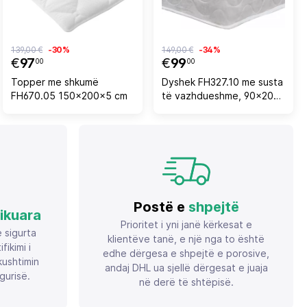
139,00 €
-30%
149,00 €
-34%
€
97
€
99
00
00
Topper me shkumë
Dyshek FH327.10 me susta
FH670.05 150x200x5 cm
të vazhdueshme, 90x200
cm, njëanshëm
Postë e
shpejtë
fikuara
Prioritet i yni janë kërkesat e
ë sigurta
klientëve tanë, e një nga to është
ikimi i
edhe dërgesa e shpejtë e porosive,
ushtimin
andaj DHL ua sjellë dërgesat e juaja
gurisë.
në derë të shtëpisë.