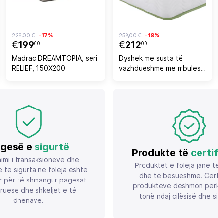
239,00 €
-17%
259,00 €
-18%
€
199
€
212
00
00
Madrac DREAMTOPIA, seri
Dyshek me susta të
RELIEF, 150X200
vazhdueshme me mbulesë
Aloe Vera 120x200
FH372.18 njëanshëm
gesë e
sigurtë
Produkte të
certi
imi i transaksioneve dhe
Produktet e foleja janë t
 të sigurta në foleja është
dhe të besueshme. Certif
r për të shmangur pagesat
produkteve dëshmon përk
ruese dhe shkeljet e të
tonë ndaj cilësisë dhe si
dhënave.