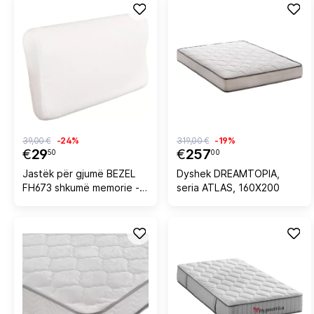
39,00 €
-24%
319,00 €
-19%
€
29
€
257
50
00
Jastëk për gjumë BEZEL
Dyshek DREAMTOPIA,
FH673 shkumë memorie -
seria ATLAS, 160X200
pëlhurë e bardhë
55x32Hcm