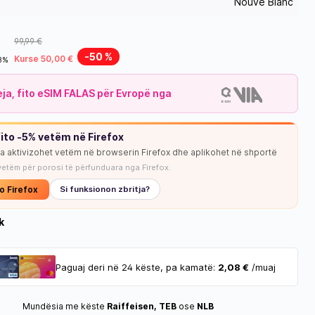
Nouve Blanc
99,99 €
-50 %
Kurse 50,00 €
18%
leja, fito eSIM FALAS për Evropë nga
ito -5% vetëm në Firefox
ja aktivizohet vetëm në browserin Firefox dhe aplikohet në shportë
NUK KA STOK
vetëm për porosi të përfunduara nga Firefox.
o Firefox
Si funksionon zbritja?
k
Paguaj deri në 24 këste, pa kamatë:
2,08 €
/muaj
Mundësia me këste
Raiffeisen, TEB
ose
NLB