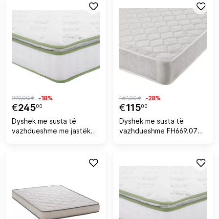
299,00 €
-18%
159,00 €
-28%
€
245
€
115
00
00
Dyshek me susta të
Dyshek me susta të
vazhdueshme me jastëk
vazhdueshme FH669.07
Aloe Vera 150x200
dyanshëm 90x200 cm
FH372.15 njëanshëm