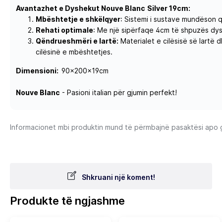
Avantazhet e Dyshekut Nouve Blanc
Silver
19cm:
Mbështetje e shkëlqyer
: Sistemi i sustave mundëson q
Rehati optimale
: Me një sipërfaqe 4cm të shpuzës dys
Qëndrueshmëri e lartë:
Materialet e cilësisë së lartë
cilësinë e mbështetjes.
Dimensioni:
90x200x19cm
Nouve Blanc
- Pasioni italian për gjumin perfekt!
Informacionet mbi produktin mund të përmbajnë pasaktësi apo gab
Shkruani një koment!
Produkte të ngjashme