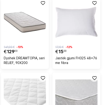
149,00 €
-13%
17,10 €
-12%
€
129
€
15
00
00
Dyshek DREAMTOPIA, seri
Jastëk gjumi FH325 48x76
RELIEF, 90X200
me fibra