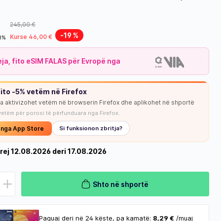
245,00 €
-19 %
Kurse 46,00 €
18%
leja, fito eSIM FALAS për Evropë nga
ito -5% vetëm në Firefox
ja aktivizohet vetëm në browserin Firefox dhe aplikohet në shportë
vetëm për porosi të përfunduara nga Firefox.
o nga App Store
Si funksionon zbritja?
rej 12.08.2026 deri 17.08.2026
Shto në shportë
Paguaj deri në 24 këste, pa kamatë:
8,29 €
/muaj