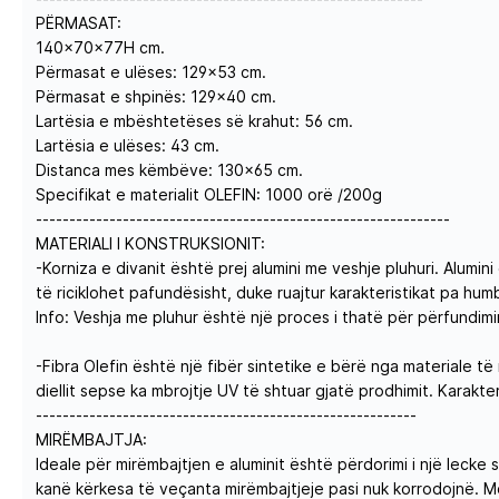
PËRMASAT:
140x70x77H cm.
Përmasat e ulëses: 129x53 cm.
Përmasat e shpinës: 129x40 cm.
Lartësia e mbështetëses së krahut: 56 cm.
Lartësia e ulëses: 43 cm.
Distanca mes këmbëve: 130x65 cm.
Specifikat e materialit OLEFIN: 1000 orë /200g
--------------------------------------------------------------
MATERIALI I KONSTRUKSIONIT:
-Korniza e divanit është prej alumini me veshje pluhuri. Alumi
të riciklohet pafundësisht, duke ruajtur karakteristikat pa humb
Info: Veshja me pluhur është një proces i thatë për përfundimi
-Fibra Olefin është një fibër sintetike e bërë nga materiale t
diellit sepse ka mbrojtje UV të shtuar gjatë prodhimit. Karakt
---------------------------------------------------------
MIRËMBAJTJA:
Ideale për mirëmbajtjen e aluminit është përdorimi i një lecke 
kanë kërkesa të veçanta mirëmbajtjeje pasi nuk korrodojnë. M