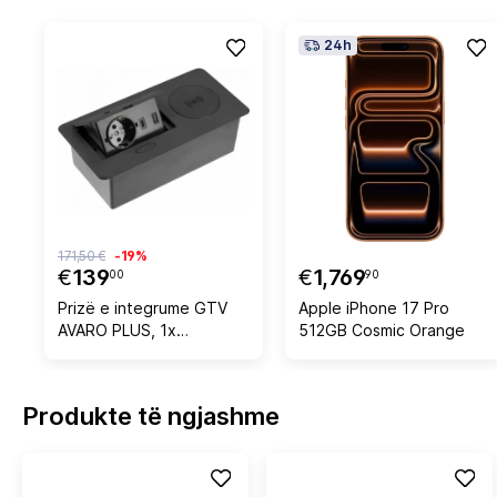
24h
171,50 €
-19%
€
139
€
1,769
00
90
Prizë e integrume GTV
Apple iPhone 17 Pro
AVARO PLUS, 1x
512GB Cosmic Orange
230V/16A, USB-A + USB-
C, karikim wireless Qi, e
zezë
Produkte të ngjashme