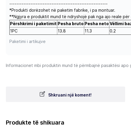
--------------------------------------------------------
*Produkti dorëzohet në paketim fabrike, i pa montuar.
**Ngjyra e produktit mund të ndryshojë pak nga ajo reale për 
Përshkrimi i paketimit
Pesha bruto
Pesha neto
Vëllimi ba
1PC
13.8
11.3
0.2
Paketimi i artikujve
Informacionet mbi produktin mund të përmbajnë pasaktësi apo gab
Shkruani një koment!
Produkte të shikuara