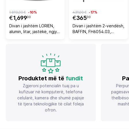
1 893,00 €
-10%
439,00 €
-17%
€
1,699
€
365
00
00
Divan i jashtëm LORIEN,
Divan i jashtëm 2-vendësh,
alumin, litar, jastëkë, ngjyrë
BAFFIN, FH6054.03,
qymyr, 163x158.5x82cm
alumini, anthracite-PE
rattan, jastëkë beige-
anthracite
Produktet më të
fundit
Pa
Zgjeroni potencialin tuaj pa u
Përpun
kufizuar në kompjuterë, telefona
pagesave
celularë, kamera dhe shumë pajisje
thelbëso
të tjera teknologjike të cilat foleja
masht
ofron.