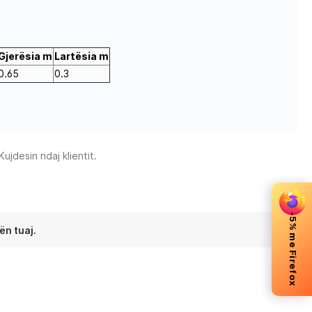
Gjerësia m
Lartësia m
0.65
0.3
jdesin ndaj klientit.
-5% me Firefox
ën tuaj.