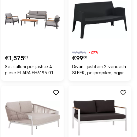
139,00 €
-29%
€
1,575
€
99
01
00
Set salloni për jashtë 4
Divan i jashtëm 2-vendësh
pjesë ELARA FH6195.01
SLEEK, polipropilen, ngjyrë
alumini ngjyrë gri e errët-
e zezë, FH6366.02,
gri olefin-dru teak
118x48.5x73cm