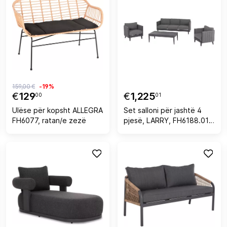
159,00 €
-19%
€
129
€
1,225
00
01
Ulëse për kopsht ALLEGRA
Set salloni për jashtë 4
FH6077, ratan/e zezë
pjesë, LARRY, FH6188.01,
ngjyrë gri e errët, alumin-
P.E. pëlhurë