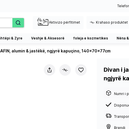
Telefo
Aktivizo përfitimet
Krahaso produktet
Shtëpi & Zyre
Veshje & Aksesorë
foleja e kozmetikes
Nëna &
SAFIN, alumin & jastëkë, ngjyrë kapuçino, 140x70x77cm
Divan i 
ngjyrë 
Numri i p
Disponu
Transport
Brendi