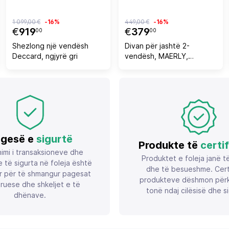
1 099,00 €
-16%
449,00 €
-16%
€
919
€
379
00
00
Shezlong një vendësh
Divan për jashtë 2-
Deccard, ngjyrë gri
vendësh, MAERLY,
FH6055.03, alumini, ngjyrë
antracit-bezhë e errët,
litar sintetik, jastëkë
antracit
gesë e
sigurtë
Produkte të
certi
imi i transaksioneve dhe
Produktet e foleja janë t
 të sigurta në foleja është
dhe të besueshme. Certif
r për të shmangur pagesat
produkteve dëshmon përk
ruese dhe shkeljet e të
tonë ndaj cilësisë dhe si
dhënave.