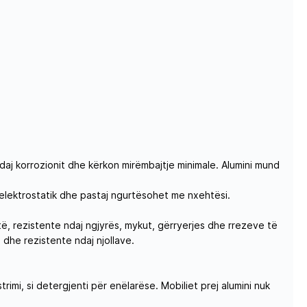
ndaj korrozionit dhe kërkon mirëmbajtje minimale. Alumini mund
i elektrostatik dhe pastaj ngurtësohet me nxehtësi.
të, rezistente ndaj ngjyrës, mykut, gërryerjes dhe rrezeve të
 dhe rezistente ndaj njollave.
imi, si detergjenti për enëlarëse. Mobiliet prej alumini nuk