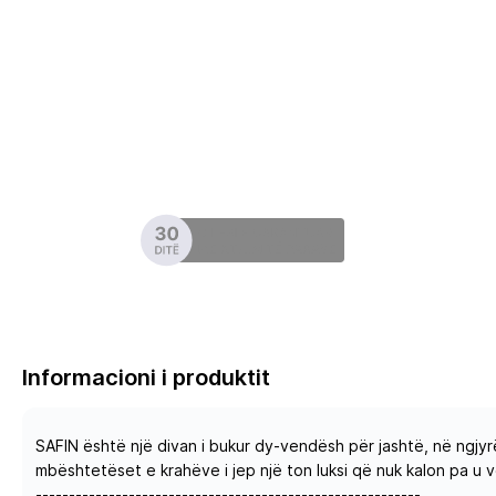
Informacioni i produktit
SAFIN është një divan i bukur dy-vendësh për jashtë, në ngjyrë
mbështetëset e krahëve i jep një ton luksi që nuk kalon pa u v
----------------------------------------------------------