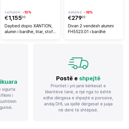
1 279,00 €
-10%
339,00 €
-18%
€
1,155
€
279
00
00
Daybed dopio XANTION,
Divan 2 vendësh alumini
alumin i bardhë, litar, stof
FH5523.01 i bardhë
OLEFIN, 157x147x88cm
Postë e
shpejtë
fikuara
Prioritet i yni janë kërkesat e
ë sigurta
klientëve tanë, e një nga to është
ikimi i
edhe dërgesa e shpejtë e porosive,
ushtimin
andaj DHL ua sjellë dërgesat e juaja
gurisë.
në derë të shtëpisë.