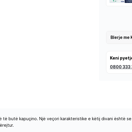
Blerje me 
Keni pyetj
0800 333
 të butë kapuçino. Një veçori karakteristike e këtij divani është 
ërejtur.