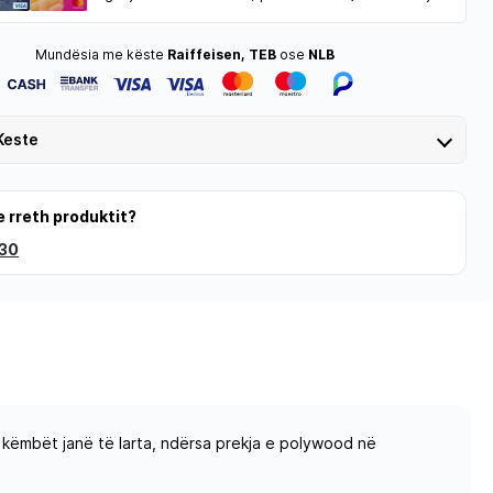
Mundësia me këste
Raiffeisen, TEB
ose
NLB
Keste
e rreth produktit?
 30
se këmbët janë të larta, ndërsa prekja e polywood në