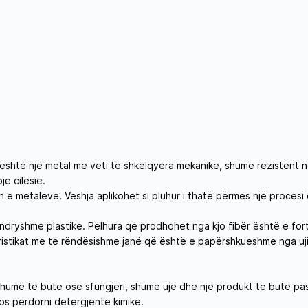
ni është një metal me veti të shkëlqyera mekanike, shumë rezistent 
je cilësie.
n e metaleve. Veshja aplikohet si pluhur i thatë përmes një proces
ë ndryshme plastike. Pëlhura që prodhohet nga kjo fibër është e for
eristikat më të rëndësishme janë që është e papërshkueshme nga uji
shumë të butë ose sfungjeri, shumë ujë dhe një produkt të butë pastr
os përdorni detergjentë kimikë.