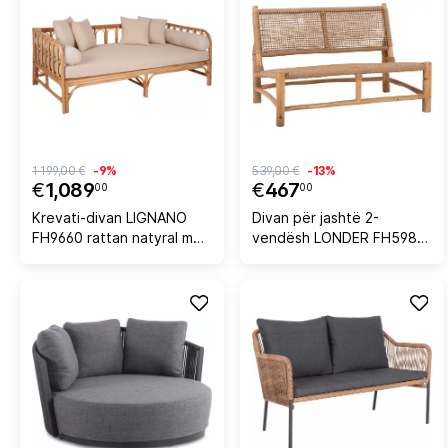
1 199,00 €
-9%
539,00 €
-13%
€
1,089
€
467
00
00
Krevati-divan LIGNANO
Divan për jashtë 2-
FH9660 rattan natyral me
vendësh LONDER FH5984
jastëkë bezhë
dru TEAK dhe ratan
200x100x75H cm
sintetik i përdredhur
120x75x78H cm