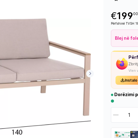
€
199
00
Përfshinë TVSH 
Blej në fo
Përf
Zbrit
Vlen 
Instal
Dorëzimi p