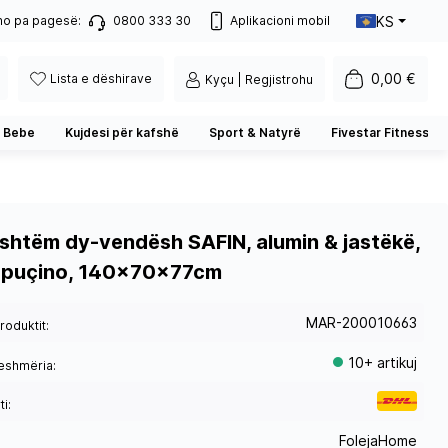
KS
no pa pagesë:
0800 333 30
Aplikacioni mobil
0,00 €
Lista e dëshirave
Kyçu | Regjistrohu
 Bebe
Kujdesi për kafshë
Sport & Natyrë
Fivestar Fitness
jashtëm dy-vendësh SAFIN, alumin & jastëkë,
kapuçino, 140x70x77cm
MAR-200010663
roduktit:
10+ artikuj
eshmëria:
i:
FolejaHome