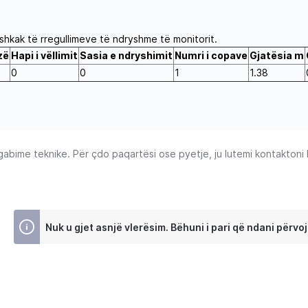
shkak të rregullimeve të ndryshme të monitorit.
zë
Hapi i vëllimit
Sasia e ndryshimit
Numri i copave
Gjatësia m
0
0
1
1.38
ime teknike. Për çdo paqartësi ose pyetje, ju lutemi kontaktoni Ku
Nuk u gjet asnjë vlerësim. Bëhuni i pari që ndani përvoj