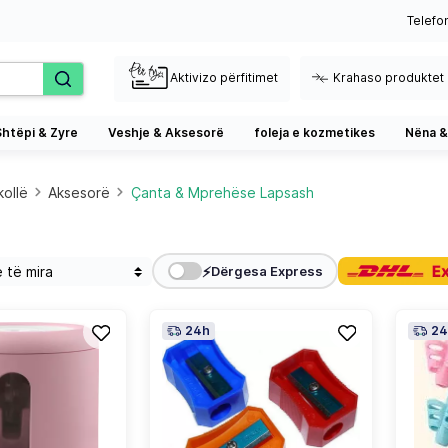
Telefo
Aktivizo përfitimet
Krahaso produktet
Shtëpi & Zyre
Veshje & Aksesorë
foleja e kozmetikes
Nëna &
kollë
Aksesorë
Çanta & Mprehëse Lapsash
⚡
Dërgesa Express
24h
24