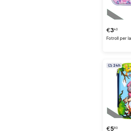
€
3
40
Fotroll per 
24h
€
5
80