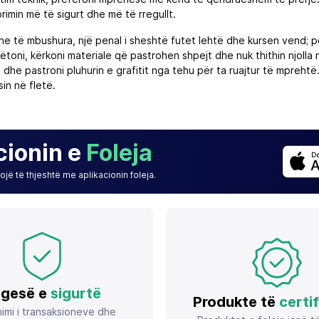
imin më të sigurt dhe më të rregullt.
ne të mbushura, një penal i sheshtë futet lehtë dhe kursen vend; p
ni, kërkoni materiale që pastrohen shpejt dhe nuk thithin njolla ng
dhe pastroni pluhurin e grafitit nga tehu për ta ruajtur të mpreht
in në fletë.
cionin e
Foleja
jë të thjeshtë me aplikacionin foleja.
gesë e
sigurtë
Produkte të
certi
imi i transaksioneve dhe