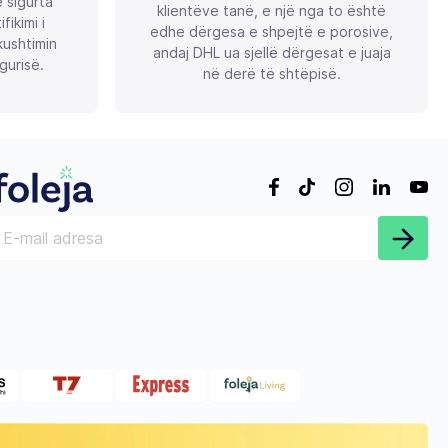
ë sigurta
klientëve tanë, e një nga to është
ikimi i
edhe dërgesa e shpejtë e porosive,
ushtimin
andaj DHL ua sjellë dërgesat e juaja
gurisë.
në derë të shtëpisë.