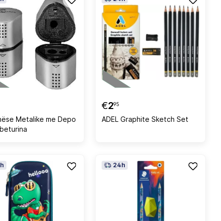
€
2
95
ëse Metalike me Depo
ADEL Graphite Sketch Set
beturina
h
24h