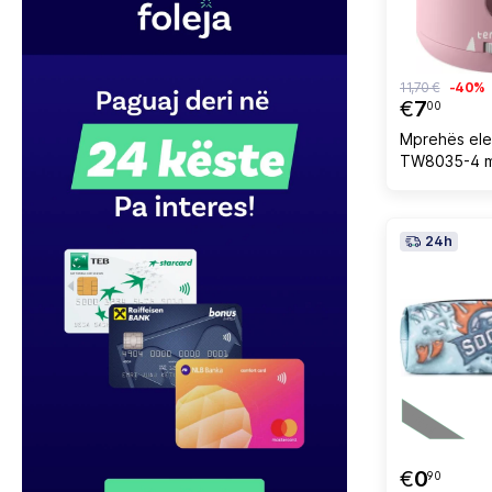
11,70 €
-40%
€
7
00
Mprehës ele
TW8035-4 m
rozë
24h
€
0
90