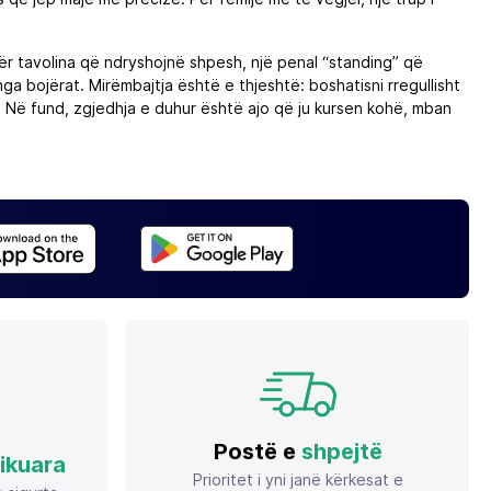
ër tavolina që ndryshojnë shpesh, një penal “standing” që
a bojërat. Mirëmbajtja është e thjeshtë: boshatisni rregullisht
ë. Në fund, zgjedhja e duhur është ajo që ju kursen kohë, mban
Postë e
shpejtë
fikuara
Prioritet i yni janë kërkesat e