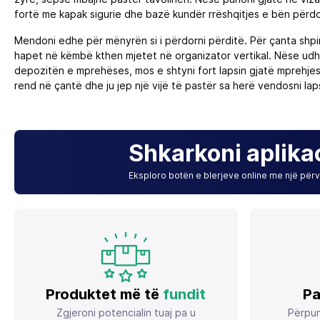
fortë me kapak sigurie dhe bazë kundër rrëshqitjes e bën përdor
Mendoni edhe për mënyrën si i përdorni përditë. Për çanta shpi
hapet në këmbë kthen mjetet në organizator vertikal. Nëse udhëto
depozitën e mprehëses, mos e shtyni fort lapsin gjatë mprehjes 
rend në çantë dhe ju jep një vijë të pastër sa herë vendosni laps
Shkarkoni aplika
Eksploro botën e blerjeve online me një përvo
Produktet më të
fundit
Pa
Zgjeroni potencialin tuaj pa u
Përpun