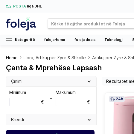
POSTA
nga DHL
Kategoritë
folejaHome
foleja deals
Teknologji
Home
Libra, Artikuj për Zyre & Shkollë
Artikuj për Zyrë & Sh
Çanta & Mprehëse Lapsash
Çmimi
Minimum
Maksimum
–
24h
€
€
Brendi