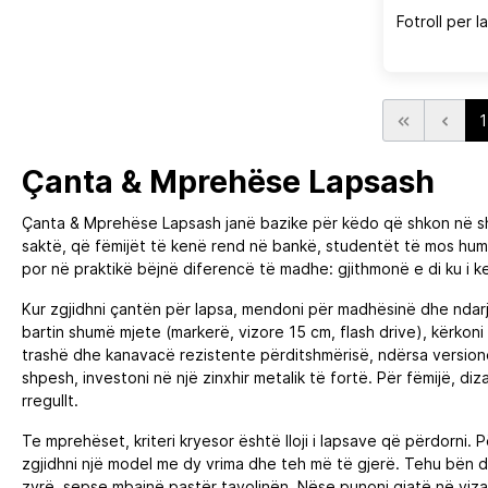
Fotroll per 
1
Çanta & Mprehëse Lapsash
Çanta & Mprehëse Lapsash janë bazike për këdo që shkon në shk
saktë, që fëmijët të kenë rend në bankë, studentët të mos hum
por në praktikë bëjnë diferencë të madhe: gjithmonë e di ku i ke
Kur zgjidhni çantën për lapsa, mendoni për madhësinë dhe ndarj
bartin shumë mjete (markerë, vizore 15 cm, flash drive), kërkoni
trashë dhe kanavacë rezistente përditshmërisë, ndërsa versione
shpesh, investoni në një zinxhir metalik të fortë. Për fëmijë, d
rregullt.
Te mprehëset, kriteri kryesor është lloji i lapsave që përdorn
zgjidhni një model me dy vrima dhe teh më të gjerë. Tehu bën d
zyrë, sepse mbajnë pastër tavolinën. Nëse punoni gjatë në viza