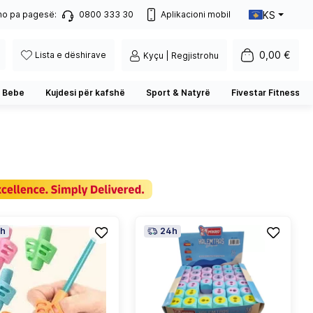
KS
no pa pagesë:
0800 333 30
Aplikacioni mobil
0,00 €
Lista e dëshirave
Kyçu | Regjistrohu
 Bebe
Kujdesi për kafshë
Sport & Natyrë
Fivestar Fitness
h
24h