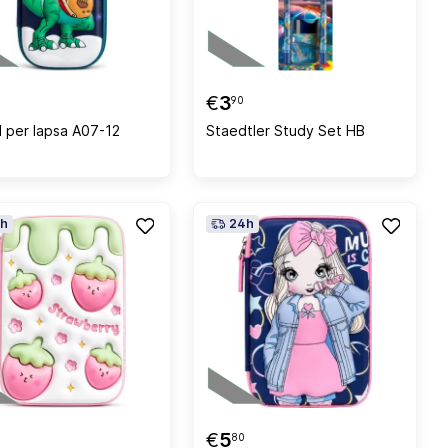
€
3
90
l per lapsa A07-12
Staedtler Study Set HB
h
24h
€
5
80