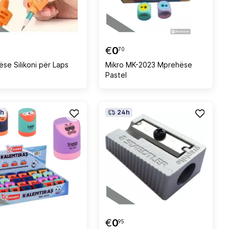
€
0
70
ëse Silikoni për Laps
Mikro MK-2023 Mprehëse
Pastel
h
24h
€
0
95