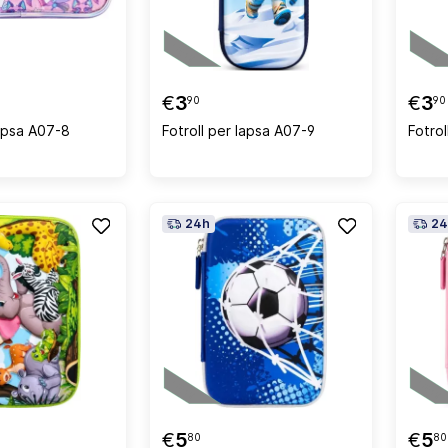
€
3
€
3
90
90
lapsa A07-8
Fotroll per lapsa A07-9
Fotrol
24h
24
€
5
€
5
80
80