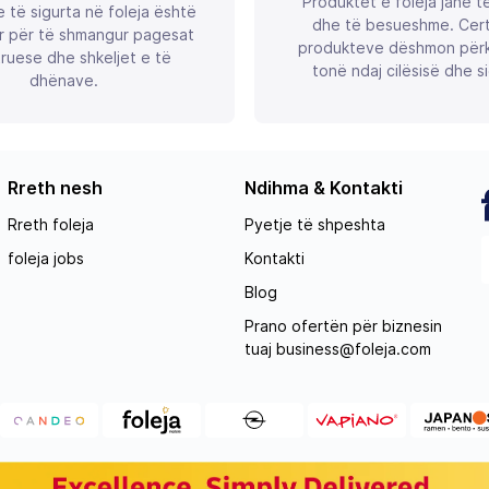
Produktet e foleja janë t
 të sigurta në foleja është
dhe të besueshme. Certif
r për të shmangur pagesat
produkteve dëshmon përk
ruese dhe shkeljet e të
tonë ndaj cilësisë dhe si
dhënave.
Rreth nesh
Ndihma & Kontakti
Rreth foleja
Pyetje të shpeshta
foleja jobs
Kontakti
Blog
Prano ofertën për biznesin
tuaj
business@foleja.com