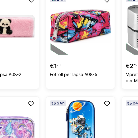
€
1
€
2
90
95
lapsa A08-2
Fotroll per lapsa A08-5
Mpreh
për M
24h
24