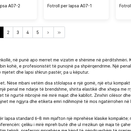
lapsa A07-2
Fotroll per lapsa A07-1
Fotro
2
3
4
5
ollë, në punë apo merret me vizatim e shënime në përditshmëri. Kë
bin kohë, e profesionistët të punojnë pa shpërqendrime. Një pen
 mjetet dhe lapsi shkrun pastër, pa u këputur.
et. Nëse mbani vetëm disa stilolapsa e një gomë, një etui kompakt
 një penal me ndarje të brendshme, shirita elastikë dhe xhepa me rr
t të ngurtë mbrojnë më mirë majat dhe kabllot. Zinxhiri cilësor dh
izajnet me ngjyra dhe etiketa emri ndihmojnë të mos ngatërrohen në k
i. Për lapsa standard 6–8 mm mjafton një mprehëse klasike kompakte
iferencën: çeliku i mirë mpreh butë dhe ul rrezikun që maja të ça
tim teknik, preferoni mprehëse me kënd të qëndrueshëm të prerjes q