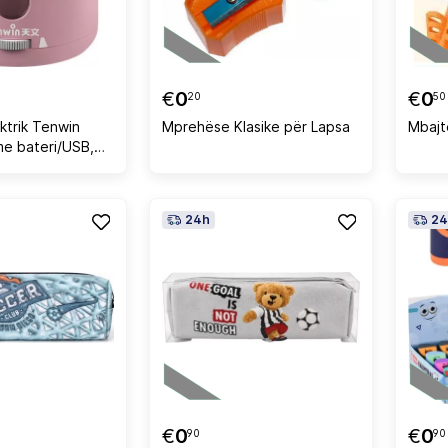
€
0
€
0
20
50
ktrik Tenwin
Mprehëse Klasike për Lapsa
Mbajt
e bateri/USB,
24h
24
€
0
€
0
90
90