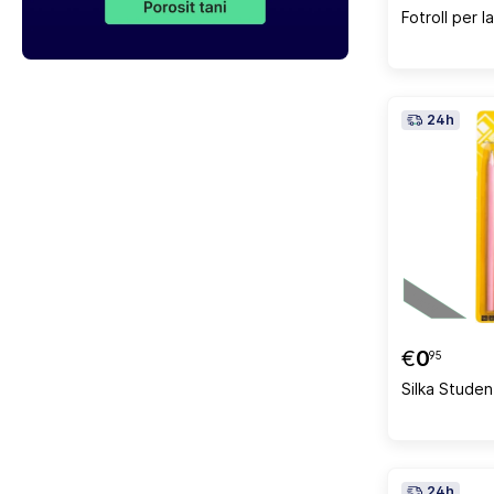
Fotroll per 
24h
€
0
95
Silka Studen
24h