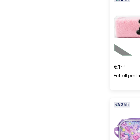
€
1
90
Fotroll per 
24h