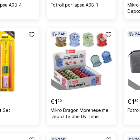
lapsa A08-4
Fotroll per lapsa A08-1
Mikro
Depoz
24h
24
€
1
€
1
20
30
t Set
Mikro Dragon Mprehëse me
Fotrol
Depozitë dhe Dy Tehe
24h
24