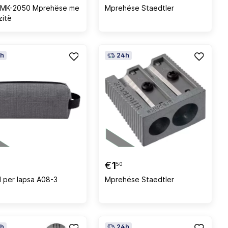
 MK-2050 Mprehëse me
Mprehëse Staedtler
itë
h
24h
€
1
50
l per lapsa A08-3
Mprehëse Staedtler
h
24h