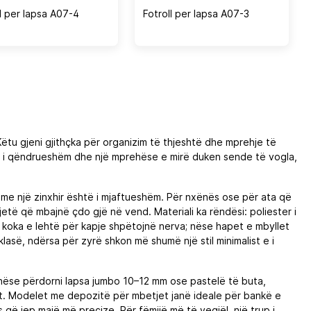
ll per lapsa A07-4
Fotroll per lapsa A07-3
tu gjeni gjithçka për organizim të thjeshtë dhe mprehje të
al i qëndrueshëm dhe një mprehëse e mirë duken sende të vogla,
 me një zinxhir është i mjaftueshëm. Për nxënës ose për ata që
jetë që mbajnë çdo gjë në vend. Materiali ka rëndësi: poliester i
e koka e lehtë për kapje shpëtojnë nerva; nëse hapet e mbyllet
lasë, ndërsa për zyrë shkon më shumë një stil minimalist e i
; nëse përdorni lapsa jumbo 10–12 mm ose pastelë të buta,
het. Modelet me depozitë për mbetjet janë ideale për bankë e
ë jep majë më precize. Për fëmijë më të vegjël, një trup i