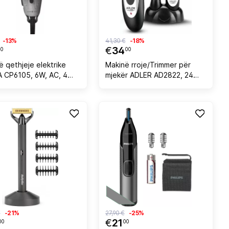
-13%
41,30 €
-18%
€
34
90
00
ë qethjeje elektrike
Makinë rroje/Trimmer për
 CP6105, 6W, AC, 4
mjekër ADLER AD2822, 24
ra 3-12mm, teh
gjatësi 3-15mm, bateri NiMH,
itanium, gri/zezë, set
e zezë, set 2-në-1
sesorë
€
-21%
27,90 €
-25%
€
21
00
00