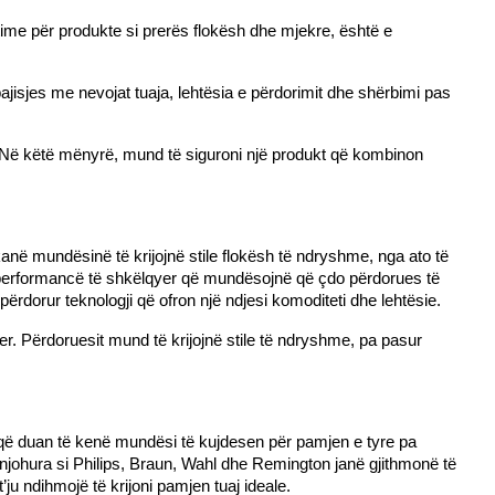
ime për produkte si prerës flokësh dhe mjekre, është e
isjes me nevojat tuaja, lehtësia e përdorimit dhe shërbimi pas
a. Në këtë mënyrë, mund të siguroni një produkt që kombinon
anë mundësinë të krijojnë stile flokësh të ndryshme, nga ato të
e performancë të shkëlqyer që mundësojnë që çdo përdorues të
 përdorur teknologji që ofron një ndjesi komoditeti dhe lehtësie.
er. Përdoruesit mund të krijojnë stile të ndryshme, pa pasur
ta që duan të kenë mundësi të kujdesen për pamjen e tyre pa
njohura si Philips, Braun, Wahl dhe Remington janë gjithmonë të
ju ndihmojë të krijoni pamjen tuaj ideale.