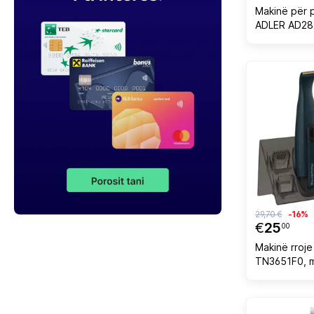
Makinë për p
ADLER AD282
mAh, 5 orë p
4 krehëra 3
stacion karik
bardhë/argj
29,70 €
-16%
€
25
00
Makinë rroj
TN3651F0, m
aksesorë pë
hundë, blu