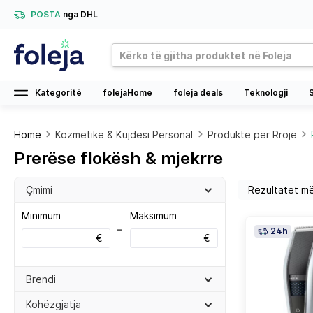
POSTA
nga DHL
Kategoritë
folejaHome
foleja deals
Teknologji
Home
Kozmetikë & Kujdesi Personal
Produkte për Rrojë
Prerëse flokësh & mjekrre
Çmimi
Minimum
Maksimum
–
24h
€
€
Brendi
Kohëzgjatja