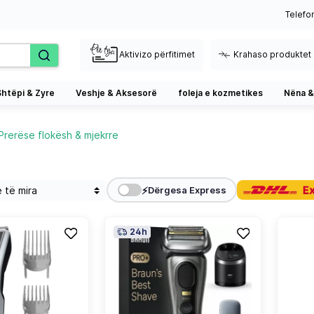
Telefo
Aktivizo përfitimet
Krahaso produktet
Shtëpi & Zyre
Veshje & Aksesorë
foleja e kozmetikes
Nëna &
Prerëse flokësh & mjekrre
⚡
Dërgesa Express
24h