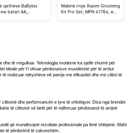
ë qethëse BaByliss
Makinë rroje Xiaomi Grooming
 me bateri AA,
Kit Pro Set, MPN 41784, e
olor
zezë, set
 dhe të rregulluar. Teknologjia moderne ka sjellë shumë për 
tet ideale për t’i ofruar përdoruesve mundësinë për të arritur 
ër të realizuar ndryshime në pamje me efikasitet dhe me cilësi të 
r cilësinë dhe performancën e tyre të shkëlqyer. Disa nga brendet 
kte të cilësisë së lartë për të ndihmuar përdoruesit të arrijnë 
ë fundit që mundësojnë rezultate profesionale pa lënë shtëpinë. Wahl 
shte të përdorimit të zakonshëm.