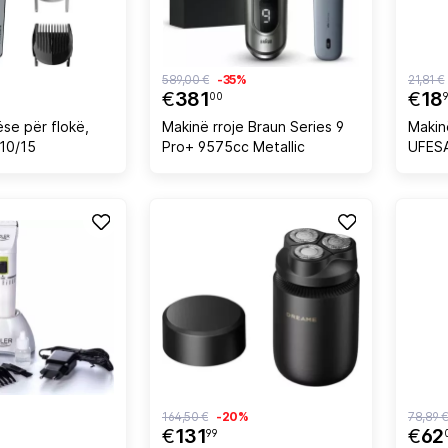
589,00 €
-35%
21,81 €
€
381
€
18
00
se për flokë,
Makinë rroje Braun Series 9
Makin
610/15
Pro+ 9575cc Metallic
UFESA
krehë
Inox/T
me ak
164,50 €
-20%
78,89 
€
131
€
62
99