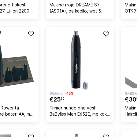
rerje flokësh
Makinë rroje DREAME S7
Makin
7, Li-ion 2200
(AS01A), pa kabllo, wet &
OT991
unë, 2 shpejtësi,
dry, e zezë
Series
/6/9/12 mm, me
çelik
imi, e
krehr
end, set
30,00 €
-15%
37,80 
€
25
€
30
50
e Rowenta
Trimer hunde dhe veshi
Makinë
e bateri AA, me
BaByliss Men E652E, me koka
Hairc
r mjekër dhe
të larshme, i zi
HC350
blu e 