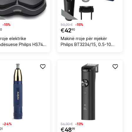
-15%
50,20 €
-15%
€
42
90
90
roje elektrike
Makinë rroje për mjekër
dësuese Philips HS740
Philips BT3234/15, 0.5-10
bushës HS740/15
mm, e rikarikueshme, e zezë,
set me furçë pastrimi
-24%
56,30 €
-13%
€
48
01
99