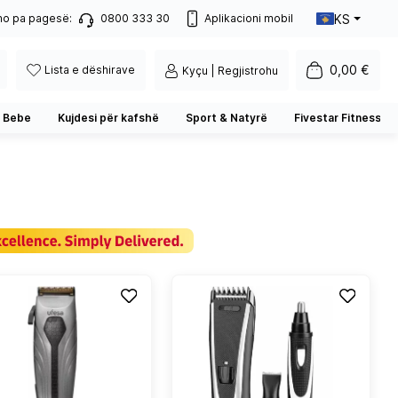
KS
no pa pagesë:
0800 333 30
Aplikacioni mobil
0,00 €
Lista e dëshirave
Kyçu | Regjistrohu
 Bebe
Kujdesi për kafshë
Sport & Natyrë
Fivestar Fitness