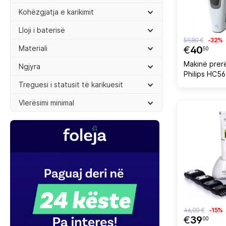
Kohëzgjatja e karikimit
Lloji i baterisë
59,80 €
-32%
Materiali
€
40
50
Makinë prerë
Ngjyra
Philips HC5
Treguesi i statusit të karikuesit
Vlerësimi minimal
46,00 €
-15%
€
39
00