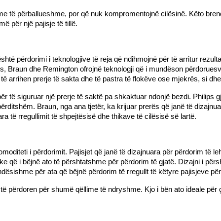
e të përballueshme, por që nuk kompromentojnë cilësinë. Këto brend
për një pajisje të tillë.
të përdorimi i teknologjive të reja që ndihmojnë për të arritur rezulta
ps
,
Braun
dhe Remington ofrojnë teknologji që i mundëson përdoruesve 
ë arrihen prerje të sakta dhe të pastra të flokëve ose mjekrës, si dhe
 të siguruar një prerje të saktë pa shkaktuar ndonjë bezdi. Philips gji
ërditshëm. Braun, nga ana tjetër, ka krijuar prerës që janë të dizajnua
a të rregullimit të shpejtësisë dhe thikave të cilësisë së lartë.
komoditeti i përdorimit. Pajisjet që janë të dizajnuara për përdorim t
e që i bëjnë ato të përshtatshme për përdorim të gjatë. Dizajni i pë
ndësishme për ata që bëjnë përdorim të rregullt të këtyre pajisjeve pë
të përdoren për shumë qëllime të ndryshme. Kjo i bën ato ideale për 