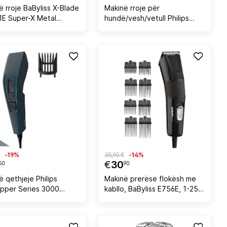
ë rroje BaByliss X-Blade
Makinë rroje për
E Super-X Metal
hundë/vesh/vetull Philips
, pa tel litium-jon, teh
NT3650/16, me bateri AA, e
 japonez 0.2–5 mm, 4
larshme, Gri, set me 2 krehra
a, IPX7, Black Chrome
+ qese
€
-19%
35,90 €
-14%
€
30
50
90
 qethjeje Philips
Makinë prerëse flokësh me
lipper Series 3000
kabllo, BaByliss E756E, 1-25
5/15, me kabllo 1.8 m,
mm, 8 koka udhëzuese, teh
errët
çelik inox, e zezë, set