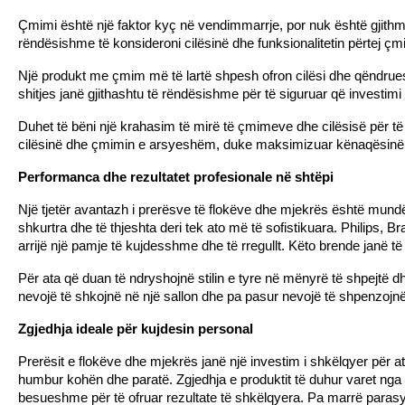
Çmimi është një faktor kyç në vendimmarrje, por nuk është gjithm
rëndësishme të konsideroni cilësinë dhe funksionalitetin përtej çmi
Një produkt me çmim më të lartë shpesh ofron cilësi dhe qëndruesh
shitjes janë gjithashtu të rëndësishme për të siguruar që investimi 
Duhet të bëni një krahasim të mirë të çmimeve dhe cilësisë për të
cilësinë dhe çmimin e arsyeshëm, duke maksimizuar kënaqësinë d
Performanca dhe rezultatet profesionale në shtëpi
Një tjetër avantazh i prerësve të flokëve dhe mjekrës është mundës
shkurtra dhe të thjeshta deri tek ato më të sofistikuara. Philip
arrijë një pamje të kujdesshme dhe të rregullt. Këto brende janë të 
Për ata që duan të ndryshojnë stilin e tyre në mënyrë të shpejtë d
nevojë të shkojnë në një sallon dhe pa pasur nevojë të shpenzoj
Zgjedhja ideale për kujdesin personal
Prerësit e flokëve dhe mjekrës janë një investim i shkëlqyer për a
humbur kohën dhe paratë. Zgjedhja e produktit të duhur varet nga 
besueshme për të ofruar rezultate të shkëlqyera. Pa marrë parasysh 