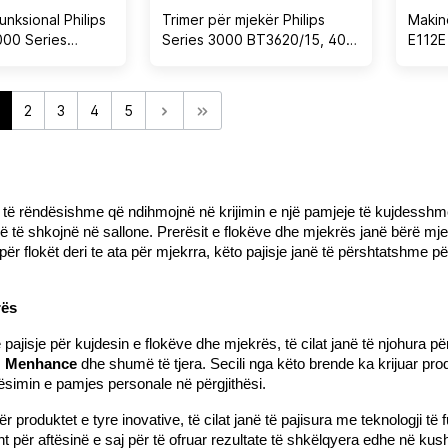
unksional Philips
Trimer për mjekër Philips
Makin
000 Series
Series 3000 BT3620/15, 40
E112E
në-1, i zi
nivele, Wet & Dry, 70 min, set
multic
me 2 krehëra rregullues, blu
2
3
4
5
e të rëndësishme që ndihmojnë në krijimin e një pamjeje të kujdesshme
ë të shkojnë në sallone. 
Prerësit e flokëve dhe mjekrës
 janë bërë mje
për flokët deri te ata për mjekrra, këto pajisje janë të përshtatshme p
rës
jisje për kujdesin e flokëve dhe mjekrës, të cilat janë të njohura pë
, 
Menhance 
dhe shumë të tjera. Secili nga këto brende ka krijuar produ
rësimin e pamjes personale në përgjithësi.
ër produktet e tyre inovative, të cilat janë të pajisura me teknologji t
t për aftësinë e saj për të ofruar rezultate të shkëlqyera edhe në ku