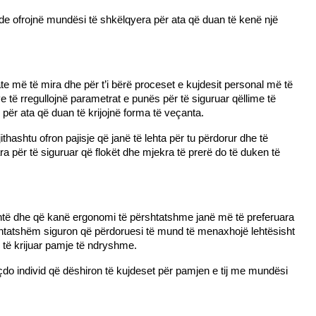
e ofrojnë mundësi të shkëlqyera për ata që duan të kenë një
te më të mira dhe për t’i bërë proceset e kujdesit personal më të
të rregullojnë parametrat e punës për të siguruar qëllime të
 për ata që duan të krijojnë forma të veçanta.
thashtu ofron pajisje që janë të lehta për tu përdorur dhe të
ra për të siguruar që flokët dhe mjekra të prerë do të duken të
ë lehtë dhe që kanë ergonomi të përshtatshme janë më të preferuara
rshtatshëm siguron që përdoruesi të mund të menaxhojë lehtësisht
r të krijuar pamje të ndryshme.
çdo individ që dëshiron të kujdeset për pamjen e tij me mundësi