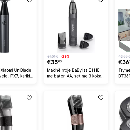
49,01 €
-29%
42,00 
€
35
€
36
00
 Xiaomi UniBlade
Makinë rroje BaByliss E111E
Tryme
ele, IPX7, karikim
me bateri AA, set me 3 koka,
BT361
 min, e zezë
e zezë
mm, ba
kariki
blu