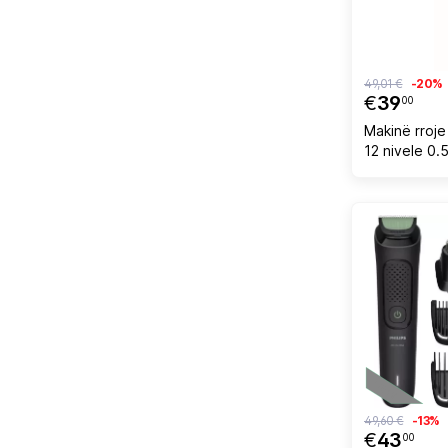
49,01 €
-20%
€
39
00
Makinë rroje
12 nivele 0.
gri/zezë
49,60 €
-13%
€
43
00