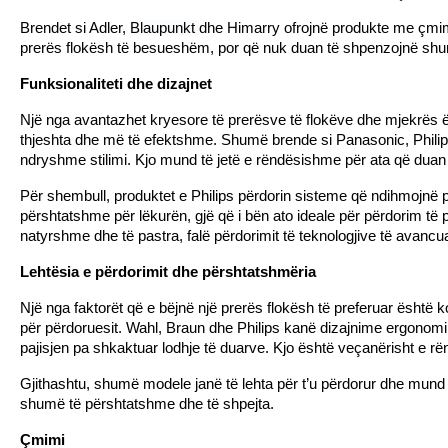
Brendet si Adler,
Blaupunkt
dhe Himarry ofrojnë produkte me çmim
prerës flokësh të besueshëm, por që nuk duan të shpenzojnë shumë 
Funksionaliteti dhe dizajnet
Një nga avantazhet kryesore të prerësve të flokëve dhe mjekrës ësh
thjeshta dhe më të efektshme. Shumë brende si Panasonic,
Phili
ndryshme stilimi. Kjo mund të jetë e rëndësishme për ata që duan t
Për shembull, produktet e Philips përdorin sisteme që ndihmojnë për
përshtatshme për lëkurën, gjë që i bën ato ideale për përdorim të p
natyrshme dhe të pastra, falë përdorimit të teknologjive të avancuar
Lehtësia e përdorimit dhe përshtatshmëria
Një nga faktorët që e bëjnë një prerës flokësh të preferuar është 
për përdoruesit. Wahl, Braun dhe Philips kanë dizajnime ergonomik
pajisjen pa shkaktuar lodhje të duarve. Kjo është veçanërisht e rë
Gjithashtu, shumë modele janë të lehta për t’u përdorur dhe mund 
shumë të përshtatshme dhe të shpejta.
Çmimi