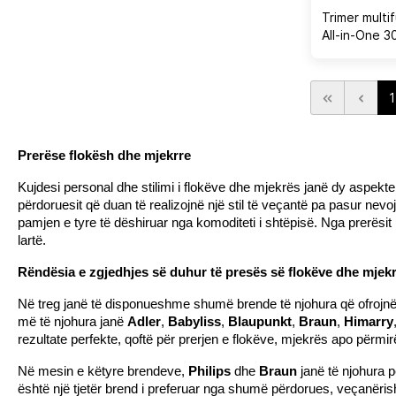
Trimer multif
All-in-One 3
MG3935/15 7-
1
Prerëse flokësh dhe mjekrre
Kujdesi personal dhe stilimi i flokëve dhe mjekrës janë dy aspekt
përdoruesit që duan të realizojnë një stil të veçantë pa pasur nevoj
pamjen e tyre të dëshiruar nga komoditeti i shtëpisë. Nga prerësit 
lartë.
Rëndësia e zgjedhjes së duhur të presës së flokëve dhe mjek
Në treg janë të disponueshme shumë brende të njohura që ofrojnë pa
më të njohura janë 
Adler
, 
Babyliss
, 
Blaupunkt
, 
Braun
, 
Himarry
rezultate perfekte, qoftë për prerjen e flokëve, mjekrës apo përmi
Në mesin e këtyre brendeve, 
Philips 
dhe 
Braun 
janë të njohura p
është një tjetër brend i preferuar nga shumë përdorues, veçanërish