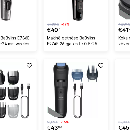
49,30 €
-17%
49,39 €
€
40
€
41
90
 BaByliss E786E
Makinë qethëse BaByliss
Koka r
5-24 mm wireless,
E974E 26 gjatësitë 0.5-25
zëven
mm pa tel dhe me tel
Teh M
51,09 €
-16%
59,00 €
€
43
€
45
00