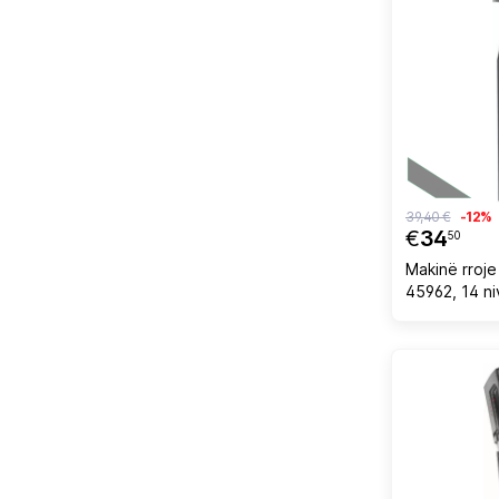
39,40 €
-12%
€
34
50
Makinë rroje
45962, 14 niv
magnetik, 60