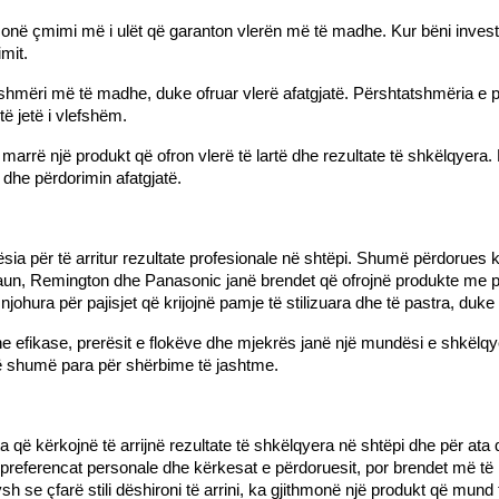
onë çmimi më i ulët që garanton vlerën më të madhe. Kur bëni invest
mit.
mëri më të madhe, duke ofruar vlerë afatgjatë. Përshtatshmëria e paj
të jetë i vlefshëm.
 marrë një produkt që ofron vlerë të lartë dhe rezultate të shkëlqyer
he përdorimin afatgjatë.
ia për të arritur rezultate profesionale në shtëpi. Shumë përdorues k
s, Braun, Remington dhe Panasonic janë brendet që ofrojnë produkte m
njohura për pajisjet që krijojnë pamje të stilizuara dhe të pastra, duke
he efikase, prerësit e flokëve dhe mjekrës janë një mundësi e shkëlqy
në shumë para për shërbime të jashtme.
ta që kërkojnë të arrijnë rezultate të shkëlqyera në shtëpi dhe për a
preferencat personale dhe kërkesat e përdoruesit, por brendet më të 
se çfarë stili dëshironi të arrini, ka gjithmonë një produkt që mund t’