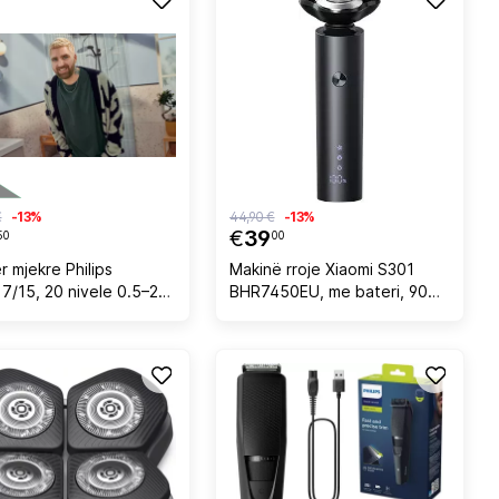
€
-13%
44,90 €
-13%
€
39
50
00
r mjekre Philips
Makinë rroje Xiaomi S301
7/15, 20 nivele 0.5–20
BHR7450EU, me bateri, 90
teri Li-ion 60 min,
min përdorim, e zezë
m USB-A, i larë në ujë,