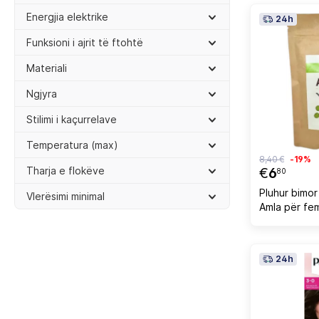
Energjia elektrike
24h
Funksioni i ajrit të ftohtë
Materiali
Ngjyra
Stilimi i kaçurrelave
Temperatura (max)
8,40 €
-19%
Tharja e flokëve
€
6
80
Pluhur bimor
Vlerësimi minimal
Amla për fe
24h