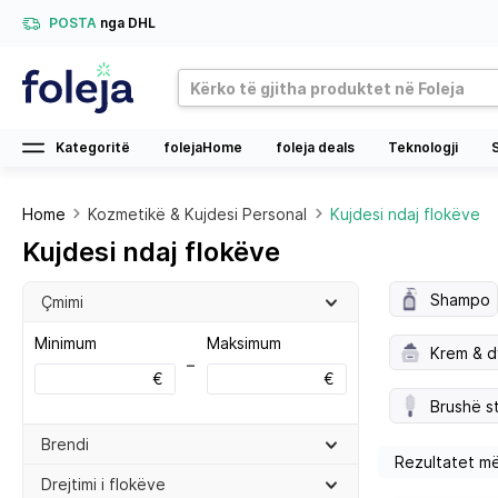
POSTA
nga DHL
Kategoritë
folejaHome
foleja deals
Teknologji
Home
Kozmetikë & Kujdesi Personal
Kujdesi ndaj flokëve
Kujdesi ndaj flokëve
Shampo
Çmimi
Minimum
Maksimum
Krem & dy
–
€
€
Brushë s
Brendi
Drejtimi i flokëve