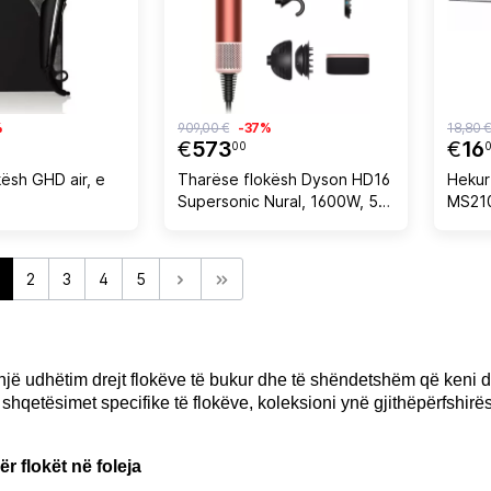
%
909,00 €
-37%
18,80 
€
573
€
16
00
0
ësh GHD air, e
Tharëse flokësh Dyson HD16
Hekur
Supersonic Nural, 1600W, 5
MS210
aksesorë, rozë
argje
2
3
4
5
të një udhëtim drejt flokëve të bukur dhe të shëndetshëm që keni
 shqetësimet specifike të flokëve, koleksioni ynë gjithëpërfshirës i
r flokët në foleja