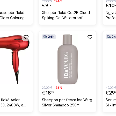
19,00 €
-52%
29,00 €
€
9
€
10
10
uese për flokë
Xhel për flokë Got2B Glued
Ngjyrë
 Gloss Coloring
Spiking Gel Waterproof
Prefe
mra kafe e
150ml
8.12 A
l
24h
24
29,00 €
-36%
49,00 
€
18
€
29
50
flokë Adler
Shampon për femra Ida Warg
Serum
53, 2400W, e
Silver Shampoo 250ml
Silk I