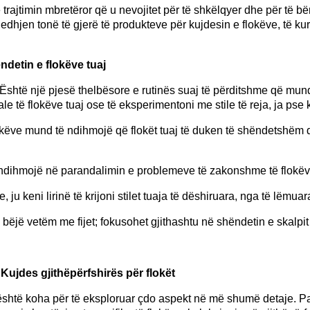
trajtimin mbretëror që u nevojitet për të shkëlqyer dhe për të bër
jedhjen tonë të gjerë të produkteve për kujdesin e flokëve, të ku
ndetin e flokëve tuaj
e. Është një pjesë thelbësore e rutinës suaj të përditshme që m
e të flokëve tuaj ose të eksperimentoni me stile të reja, ja pse k
flokëve mund të ndihmojë që flokët tuaj të duken të shëndetshëm dh
 ndihmojë në parandalimin e problemeve të zakonshme të flokëve s
 ju keni lirinë të krijoni stilet tuaja të dëshiruara, nga të lëmu
bëjë vetëm me fijet; fokusohet gjithashtu në shëndetin e skalpit tu
 Kujdes gjithëpërfshirës për flokët
e, është koha për të eksploruar çdo aspekt në më shumë detaje. P