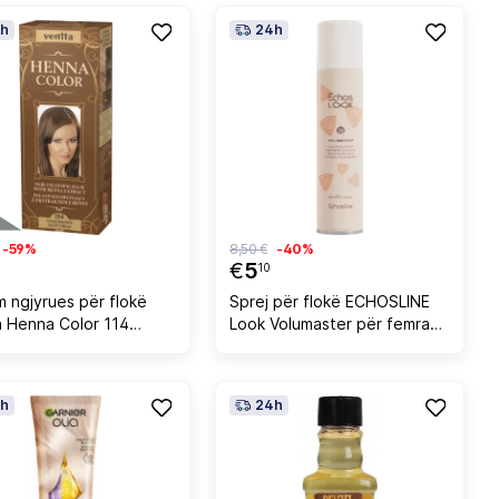
h
24h
-59%
8,50 €
-40%
€
5
10
m ngjyrues për flokë
Sprej për flokë ECHOSLINE
a Henna Color 114
Look Volumaster për femra
n Brown për femra,
100ml
h
24h