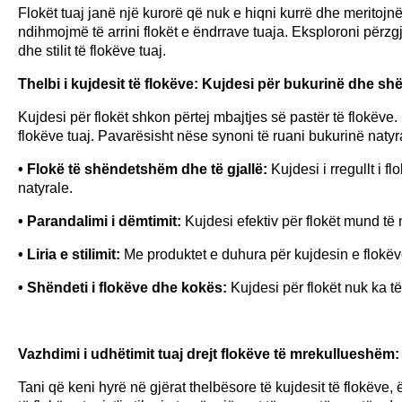
Flokët tuaj janë një kurorë që nuk e hiqni kurrë dhe meritojnë 
ndihmojmë të arrini flokët e ëndrrave tuaja. Eksploroni përzg
dhe stilit të flokëve tuaj.
Thelbi i kujdesit të flokëve: Kujdesi për bukurinë dhe shë
Kujdesi për flokët shkon përtej mbajtjes së pastër të flokëv
flokëve tuaj. Pavarësisht nëse synoni të ruani bukurinë natyral
• Flokë të shëndetshëm dhe të gjallë:
Kujdesi i rregullt i 
natyrale.
• Parandalimi i dëmtimit:
Kujdesi efektiv për flokët mund të
• Liria e stilimit:
Me produktet e duhura për kujdesin e flokëve,
• Shëndeti i flokëve dhe kokës:
Kujdesi për flokët nuk ka të 
Vazhdimi i udhëtimit tuaj drejt flokëve të mrekullueshëm:
Tani që keni hyrë në gjërat thelbësore të kujdesit të flokëv