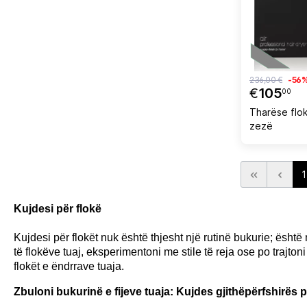
236,00 €
-56
€
105
00
Tharëse flok
zezë
1
Kujdesi për flokë
Kujdesi për flokët nuk është thjesht një rutinë bukurie; ësh
të flokëve tuaj, eksperimentoni me stile të reja ose po trajtoni
flokët e ëndrrave tuaja.
Zbuloni bukurinë e fijeve tuaja: Kujdes gjithëpërfshirës pë