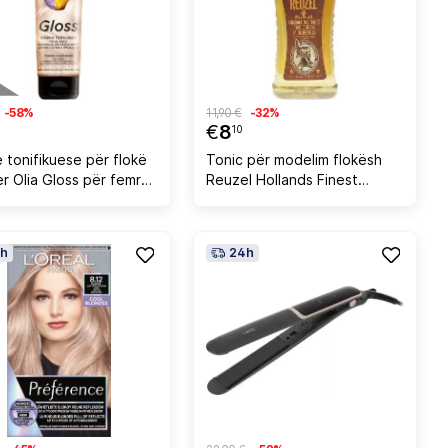
-58%
11,90 €
-32%
€
8
10
 tonifikuese për flokë
Tonic për modelim flokësh
er Olia Gloss për femra
Reuzel Hollands Finest
 i ftohtë 150ml
Grooming Tonic për burra
100ml
h
24h