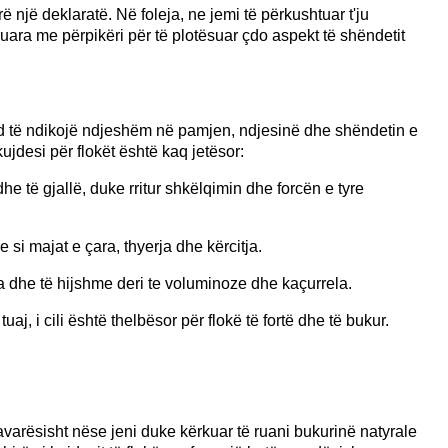
ë një deklaratë. Në foleja, ne jemi të përkushtuar t'ju
ruara me përpikëri për të plotësuar çdo aspekt të shëndetit
und të ndikojë ndjeshëm në pamjen, ndjesinë dhe shëndetin e
ujdesi për flokët është kaq jetësor:
e të gjallë, duke rritur shkëlqimin dhe forcën e tyre
i majat e çara, thyerja dhe kërcitja.
ara dhe të hijshme deri te voluminoze dhe kaçurrela.
aj, i cili është thelbësor për flokë të fortë dhe të bukur.
avarësisht nëse jeni duke kërkuar të ruani bukurinë natyrale