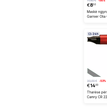
19,40 €
-56%
€
8
50
Maskë ngjyr
Garnier Olia
Mask për fe
ftohtë 150m
24h
30,00 €
-53%
€
14
00
Tharëse për 
Camry CR 22
kuqe/zezë