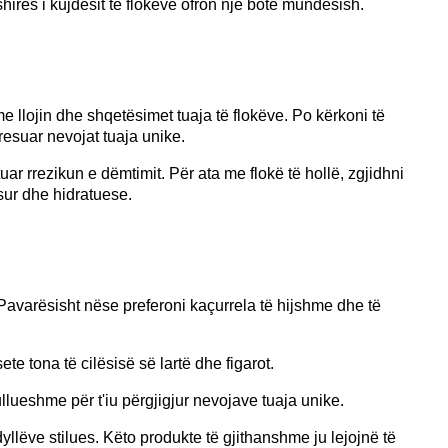
fshirës i kujdesit të flokëve ofron një botë mundësish.
 llojin dhe shqetësimet tuaja të flokëve. Po kërkoni të
resuar nevojat tuaja unike.
 rrezikun e dëmtimit. Për ata me flokë të hollë, zgjidhni
sur dhe hidratuese.
r. Pavarësisht nëse preferoni kaçurrela të hijshme dhe të
e tona të cilësisë së lartë dhe figarot.
llueshme për t'iu përgjigjur nevojave tuaja unike.
llëve stilues. Këto produkte të gjithanshme ju lejojnë të