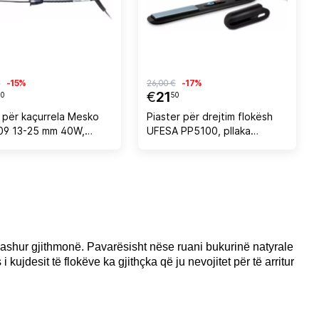
€
-15%
26,00 €
-17%
€
21
0
50
 për kaçurrela Mesko
Piaster për drejtim flokësh
9 13-25 mm 40W,
UFESA PP5100, pllaka
nd/e zezë
qeramike, 220°C, 30 sek, e
zezë/bojëqielli
 dashur gjithmonë. Pavarësisht nëse ruani bukurinë natyrale
 kujdesit të flokëve ka gjithçka që ju nevojitet për të arritur