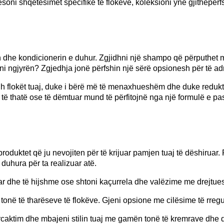
adresoni shqetësimet specifike të flokëve, koleksioni ynë gjithëpër
n dhe kondicionerin e duhur. Zgjidhni një shampo që përputhet me
roni ngjyrën? Zgjedhja jonë përfshin një sërë opsionesh për të ad
 flokët tuaj, duke i bërë më të menaxhueshëm dhe duke reduktuar
 të thatë ose të dëmtuar mund të përfitojnë nga një formulë e pa
e produktet që ju nevojiten për të krijuar pamjen tuaj të dëshirua
 duhura për ta realizuar atë.
ar dhe të hijshme ose shtoni kaçurrela dhe valëzime me drejtueset
 tonë të tharëseve të flokëve. Gjeni opsione me cilësime të rregu
rcaktim dhe mbajeni stilin tuaj me gamën tonë të kremrave dhe dy