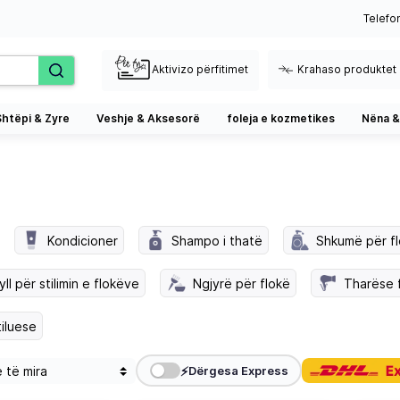
Telefo
Aktivizo përfitimet
Krahaso produktet
Shtëpi & Zyre
Veshje & Aksesorë
foleja e kozmetikes
Nëna &
Kondicioner
Shampo i thatë
Shkumë për f
ll për stilimin e flokëve
Ngjyrë për flokë
Tharëse 
tiluese
⚡
Dërgesa Express