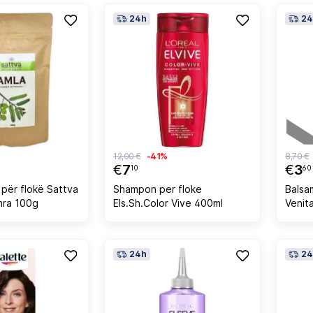
24h
24
12,00 €
-41%
8,70 €
€
7
€
3
10
60
 për flokë Sattva
Shampon per floke
Balsa
mra 100g
Els.Sh.Color Vive 400ml
Venit
Golde
75ml
24h
24