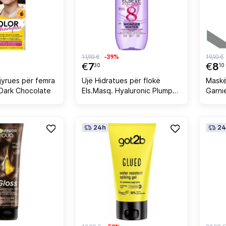
11,90 €
-39%
19,10 €
€
7
€
8
30
10
yrues për femra
Ujë Hidratues për flokë
Maskë
 Dark Chocolate
Els.Masq. Hyaluronic Plump
Garni
Wonder, 200Ml
Blond
24h
24