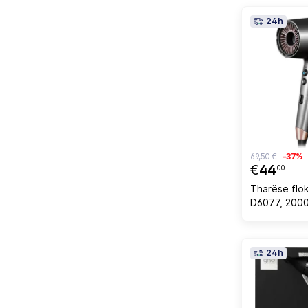
24h
69,50 €
-37%
€
44
00
Tharëse flo
D6077, 2000 
24h