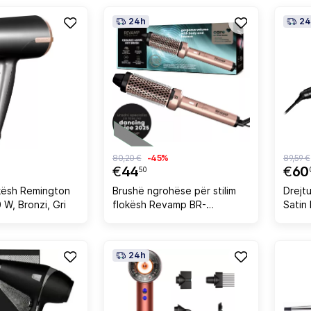
24h
24
80,20 €
-45%
89,59 €
€
44
€
60
50
kësh Remington
Brushë ngrohëse për stilim
Drejt
W, Bronzi, Gri
flokësh Revamp BR-
Satin
1400AGD 40 mm ceramic
180°C ionic, rozë ari
24h