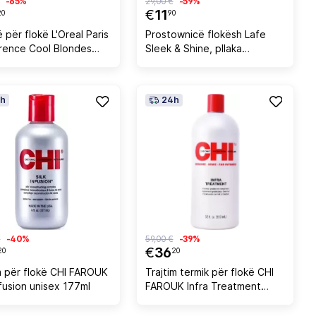
-65%
29,00 €
-59%
€
11
20
90
 për flokë L'Oreal Paris
Prostownicë flokësh Lafe
rence Cool Blondes
Sleek & Shine, pllaka
laska për femra, 1 art
qeramike, 35W, gri
h
24h
€
-40%
59,00 €
-39%
€
36
20
20
 për flokë CHI FAROUK
Trajtim termik për flokë CHI
nfusion unisex 177ml
FAROUK Infra Treatment
unisex 946ml