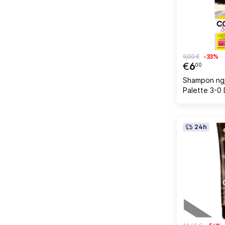
9,00 €
-33%
€
6
00
Shampon ngj
Palette 3-0
24h