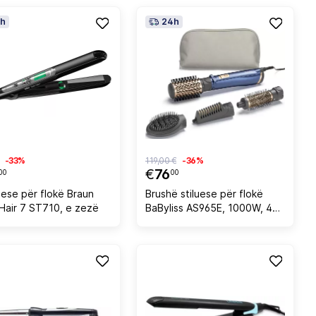
h
24h
-33%
119,00 €
-36%
€
76
00
00
uese për flokë Braun
Brushë stiluese për flokë
 Hair 7 ST710, e zezë
BaByliss AS965E, 1000W, 4
në 1, furçë 38 mm, jonizim, 2
temperatura + ajër i ftohtë,
kabllo 2.2 m, blu, set me 4
koka