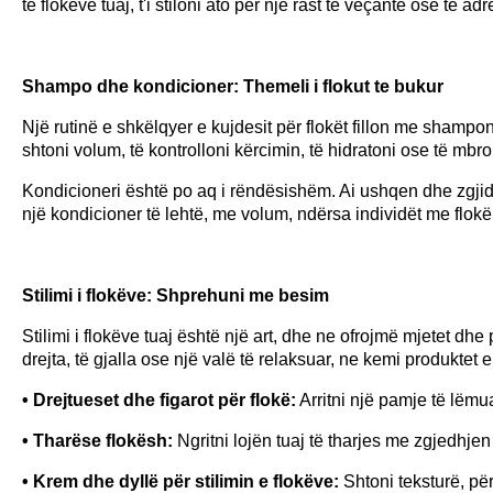
të flokëve tuaj, t'i stiloni ato për një rast të veçantë ose të 
Shampo dhe kondicioner: Themeli i flokut te bukur
Një rutinë e shkëlqyer e kujdesit për flokët fillon me shampo
shtoni volum, të kontrolloni kërcimin, të hidratoni ose të mb
Kondicioneri është po aq i rëndësishëm. Ai ushqen dhe zgjidh
një kondicioner të lehtë, me volum, ndërsa individët me flokë
Stilimi i flokëve: Shprehuni me besim
Stilimi i flokëve tuaj është një art, dhe ne ofrojmë mjetet dh
drejta, të gjalla ose një valë të relaksuar, ne kemi produktet e
• Drejtueset dhe figarot për flokë:
Arritni një pamje të lëmu
• Tharëse flokësh:
Ngritni lojën tuaj të tharjes me zgjedhjen
• Krem dhe dyllë për stilimin e flokëve:
Shtoni teksturë, pë