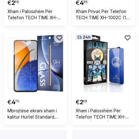
€
2
€
4
98
98
Xham i Palosshëm Për
Xham Privat Për Telefon
Telefon TECH TIME XH-
TECH TIME XH-1002C (17
1001C (17 PRO)
PRO) (Zezë, IP17PRO)
(Transparente, IPXR/11)
24h
€
4
€
2
70
98
Mbrojtëse ekrani xham i
Xham i Palosshëm Për
kalitur Hurtel Standard
Telefon TECH TIME XH-
Tempered Glass Cover
1001C (17 PRO)
për Huawei Nova Y61 9H,
(Transparente,
set me leckë pastrimi dhe
IP15PROMAX)