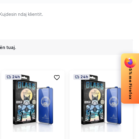
jdesin ndaj klientit.
ën tuaj.
-5% me Firefox
24h
24h