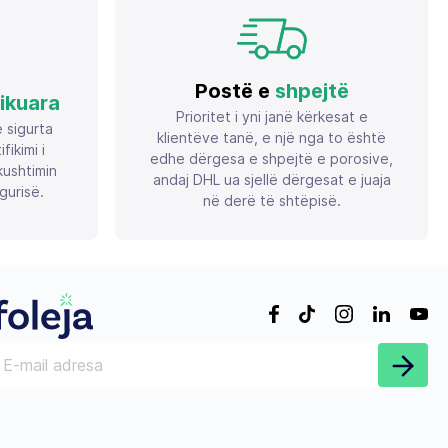
Postë e
shpejtë
fikuara
Prioritet i yni janë kërkesat e
ë sigurta
klientëve tanë, e një nga to është
ikimi i
edhe dërgesa e shpejtë e porosive,
ushtimin
andaj DHL ua sjellë dërgesat e juaja
gurisë.
në derë të shtëpisë.