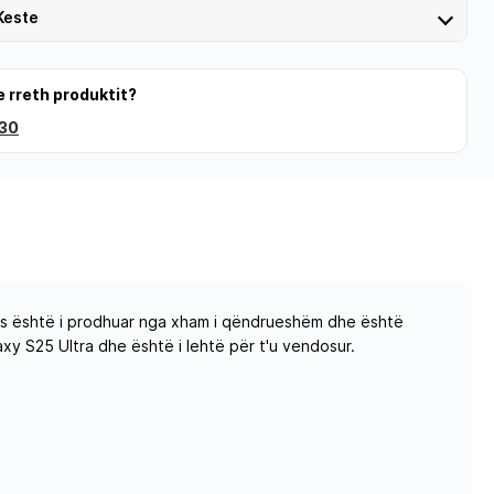
Keste
e rreth produktit?
 30
ojtës është i prodhuar nga xham i qëndrueshëm dhe është
y S25 Ultra dhe është i lehtë për t'u vendosur.