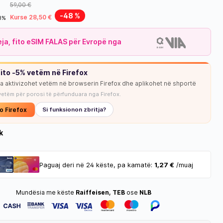
59,00 €
-48 %
Kurse 28,50 €
18%
leja, fito eSIM FALAS për Evropë nga
ito -5% vetëm në Firefox
ja aktivizohet vetëm në browserin Firefox dhe aplikohet në shportë
vetëm për porosi të përfunduara nga Firefox.
o Firefox
Si funksionon zbritja?
k
Paguaj deri në 24 këste, pa kamatë:
1,27 €
/muaj
Mundësia me këste
Raiffeisen, TEB
ose
NLB