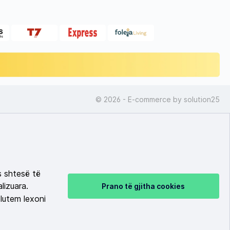
© 2026 - E-commerce by
solution25
s shtesë të
lizuara.
Prano të gjitha cookies
lutem lexoni