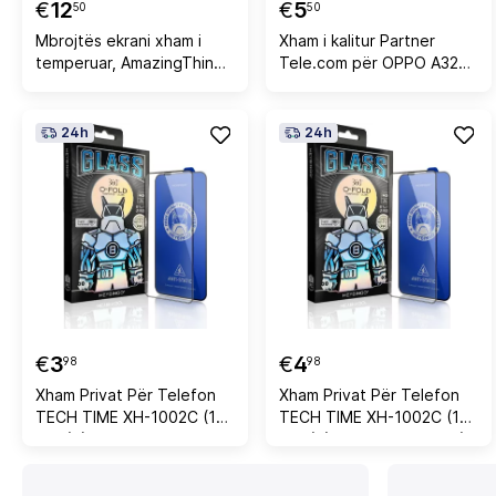
€
12
€
5
50
50
Mbrojtës ekrani xham i
Xham i kalitur Partner
temperuar, AmazingThing
Tele.com për OPPO A32
Titan Vision 7 Full Glass,
9H, 0.3mm, 1 copë
për iPhone 17 Pro Max,
shtresë anti-reflektive,
24h
24h
Filter 7 anti-pluhur,
ndërtim 5-shtresor
€
3
€
4
98
98
Xham Privat Për Telefon
Xham Privat Për Telefon
TECH TIME XH-1002C (17
TECH TIME XH-1002C (17
PRO) (Zezë,
PRO) (Zezë, IP16PRO/17)
IPXSMAX/11PROMAX)