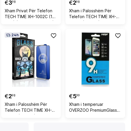
€
3
€
2
98
98
Xham Privat Për Telefon
Xham i Palosshëm Për
TECH TIME XH-1002C (17
Telefon TECH TIME XH-
PRO) (Zezë, IP12/12PRO)
1001C (17 PRO)
(Transparente,
IP12/12PRO)
24h
€
2
€
5
98
99
Xham i Palosshëm Për
Xham i temperuar
Telefon TECH TIME XH-
OVERZOO PremiumGlass
1001C (17 PRO)
për Xiaomi Redmi 9A /
(Transparente, IP7P/8P)
Redmi 9C