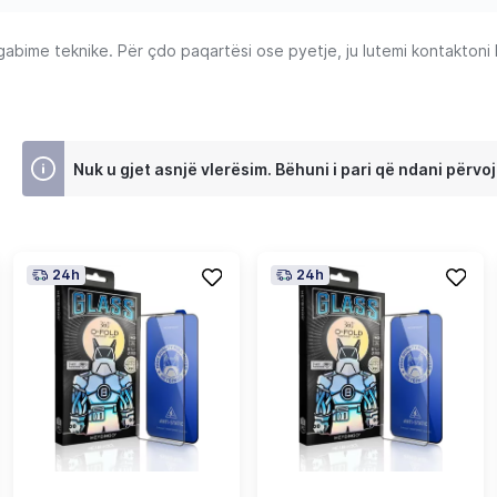
ime teknike. Për çdo paqartësi ose pyetje, ju lutemi kontaktoni Ku
Nuk u gjet asnjë vlerësim. Bëhuni i pari që ndani përvoj
24h
24h