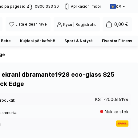
KS
no pa pagesë:
0800 333 30
Aplikacioni mobil
0,00 €
Lista e dëshirave
Kyçu | Regjistrohu
 Bebe
Kujdesi për kafshë
Sport & Natyrë
Fivestar Fitness
dge
 ekrani dbramante1928 eco-glass S25
ack Edge
KST-200066194
roduktit:
Nuk ka stok
eshmëria:
i: