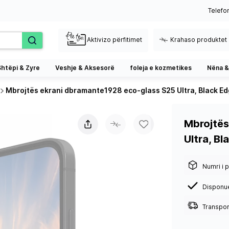
Telefo
Aktivizo përfitimet
Krahaso produktet
Shtëpi & Zyre
Veshje & Aksesorë
foleja e kozmetikes
Nëna &
Mbrojtës ekrani dbramante1928 eco-glass S25 Ultra, Black E
Mbrojtës
Ultra, Bl
Numri i p
Disponu
Transport