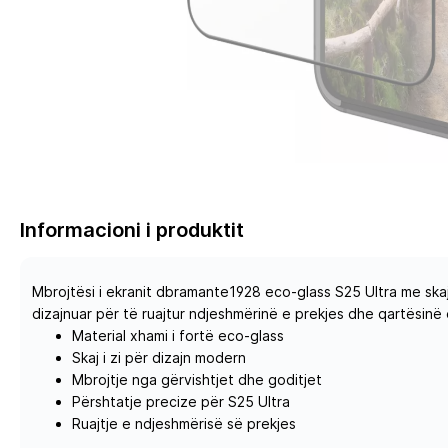
Informacioni i produktit
Mbrojtësi i ekranit dbramante1928 eco-glass S25 Ultra me skaj
dizajnuar për të ruajtur ndjeshmërinë e prekjes dhe qartësin
Material xhami i fortë eco-glass
Skaj i zi për dizajn modern
Mbrojtje nga gërvishtjet dhe goditjet
Përshtatje precize për S25 Ultra
Ruajtje e ndjeshmërisë së prekjes