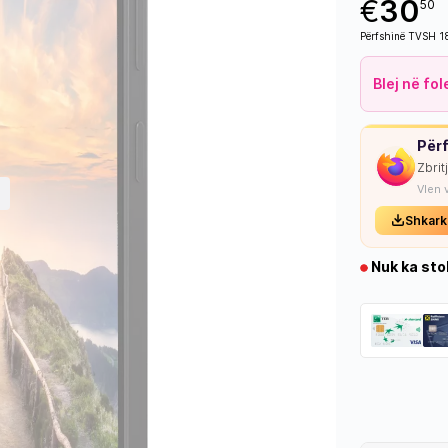
€
30
50
Përfshinë TVSH 
Blej në fo
Përf
Zbrit
Vlen 
Shkark
Nuk ka sto