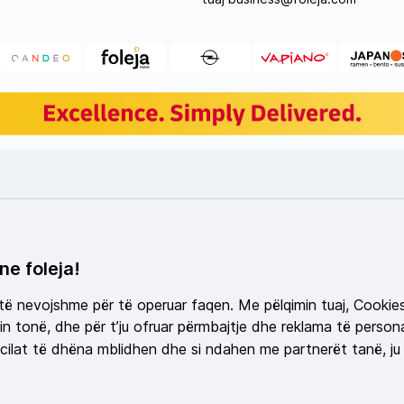
ne foleja!
 të nevojshme për të operuar faqen. Me pëlqimin tuaj, Cookie
n tonë, dhe për t’ju ofruar përmbajtje dhe reklama të persona
ilat të dhëna mblidhen dhe si ndahen me partnerët tanë, ju 