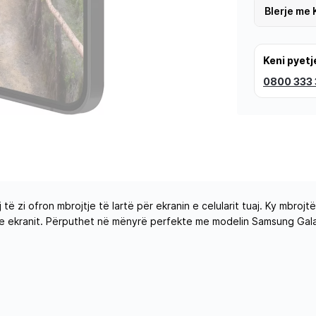
Blerje me 
Keni pyetj
0800 333
 të zi ofron mbrojtje të lartë për ekranin e celularit tuaj. Ky mbr
ë e ekranit. Përputhet në mënyrë perfekte me modelin Samsung Galax