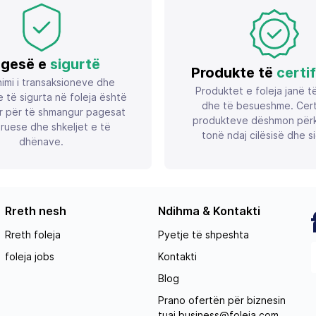
sticker pluhuri
gesë e
sigurtë
Produkte të
certi
imi i transaksioneve dhe
Produktet e foleja janë t
 të sigurta në foleja është
dhe të besueshme. Certif
r për të shmangur pagesat
produkteve dëshmon përk
ruese dhe shkeljet e të
tonë ndaj cilësisë dhe si
dhënave.
Rreth nesh
Ndihma & Kontakti
Rreth foleja
Pyetje të shpeshta
foleja jobs
Kontakti
Blog
Prano ofertën për biznesin
tuaj
business@foleja.com