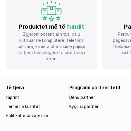
Produktet më të
fundit
Pa
Zgjeroni potencialin tuaj pa u
Përpun
kufizuar në kompjuterë, telefona
pagesave
celularë, kamera dhe shumë pajisje
thelbëso
të tjera teknologjike të cilat foleja
masht
ofron.
Të tjera
Programi partneritetit
Imprint
Bëhu partner
Termet & kushtet
Kyçu si partner
Politikat e privatësisë