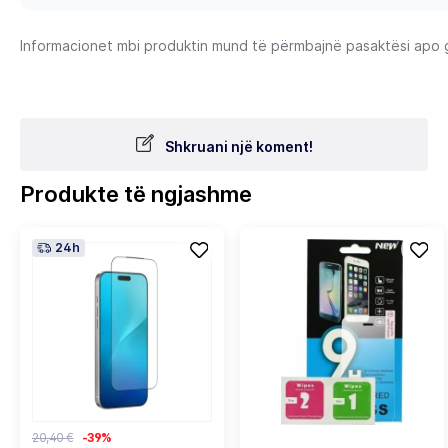
Informacionet mbi produktin mund të përmbajnë pasaktësi apo gab
Shkruani një koment!
Produkte të ngjashme
24h
20,40 €
-39%