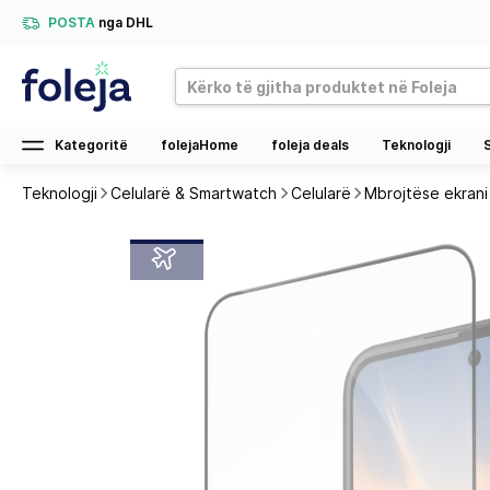
POSTA
nga DHL
Kategoritë
folejaHome
foleja deals
Teknologji
Teknologji
Celularë & Smartwatch
Celularë
Mbrojtëse ekrani