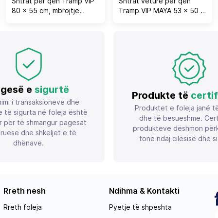
Shtrat për qen Tramp VIP
Shtrat veture për qen
80 x 55 cm, mbrojtje
Tramp VIP MAYA 53 × 50 ×
kundër mushkonjave,
35 cm, me rrip sigurie,
antibakterial, me mbulesë
jeshile ushtarake
të heqshme e të larshme,
kafe e errët
gesë e
sigurtë
Produkte të
certi
imi i transaksioneve dhe
Produktet e foleja janë t
 të sigurta në foleja është
dhe të besueshme. Certif
r për të shmangur pagesat
produkteve dëshmon përk
ruese dhe shkeljet e të
tonë ndaj cilësisë dhe si
dhënave.
Rreth nesh
Ndihma & Kontakti
Rreth foleja
Pyetje të shpeshta