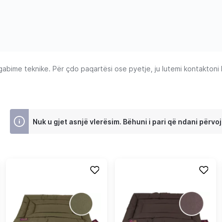
ime teknike. Për çdo paqartësi ose pyetje, ju lutemi kontaktoni Ku
Nuk u gjet asnjë vlerësim. Bëhuni i pari që ndani përvoj