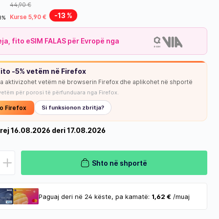
44,90 €
-13 %
Kurse 5,90 €
18%
leja, fito eSIM FALAS për Evropë nga
ito -5% vetëm në Firefox
ja aktivizohet vetëm në browserin Firefox dhe aplikohet në shportë
vetëm për porosi të përfunduara nga Firefox.
o Firefox
Si funksionon zbritja?
rej 16.08.2026 deri 17.08.2026
Shto në shportë
Paguaj deri në 24 këste, pa kamatë:
1,62 €
/muaj