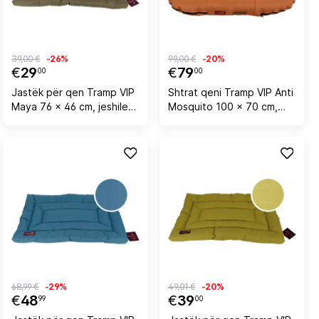
39,00 €
-26%
99,00 €
-20%
€
29
€
79
00
00
Jastëk për qen Tramp VIP
Shtrat qeni Tramp VIP Anti
Maya 76 x 46 cm, jeshile
Mosquito 100 x 70 cm,
ushtarake
kafe e çelët
68,99 €
-29%
49,01 €
-20%
€
48
€
39
99
00