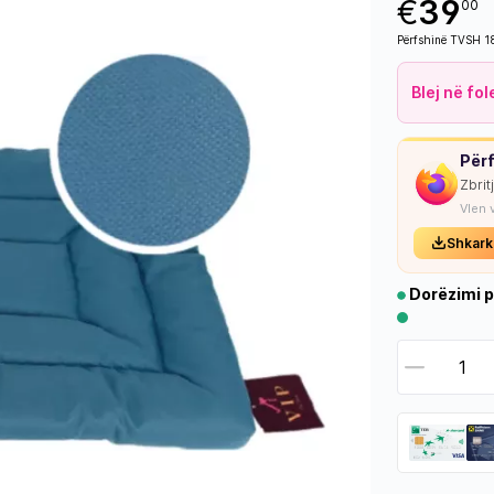
€
39
00
Përfshinë TVSH 
Blej në fo
Përf
Zbrit
Vlen 
Shkark
Dorëzimi p