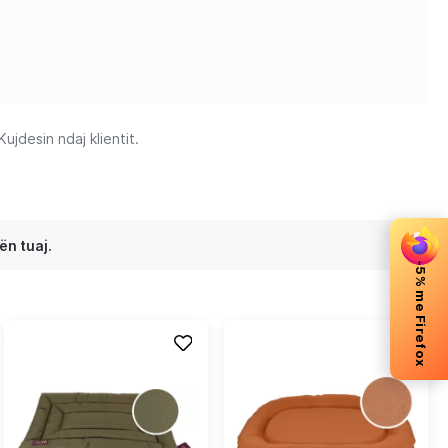
jdesin ndaj klientit.
ën tuaj.
-5% me Firefox