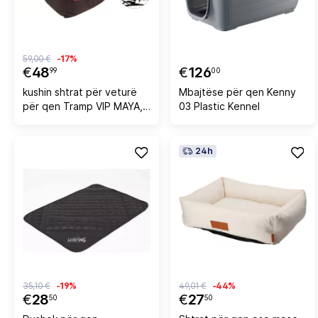
59,00 €
-17%
€
48
€
126
99
00
kushin shtrat për veturë
Mbajtëse për qen Kenny
për qen Tramp VIP MAYA,
03 Plastic Kennel
antibakterial, me rripa
fiksimi dhe rrip sigurie,
53×50×35 cm, kafe e
24h
errët
35,10 €
-19%
49,01 €
-44%
€
28
€
27
50
50