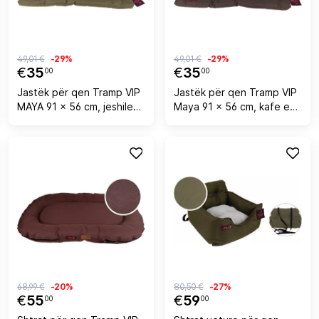
49,01 €
-29%
49,01 €
-29%
€
35
€
35
00
00
Jastëk për qen Tramp VIP
Jastëk për qen Tramp VIP
MAYA 91 x 56 cm, jeshile
Maya 91 x 56 cm, kafe e
ushtarake
errët
68,99 €
-20%
80,50 €
-27%
€
55
€
59
00
00