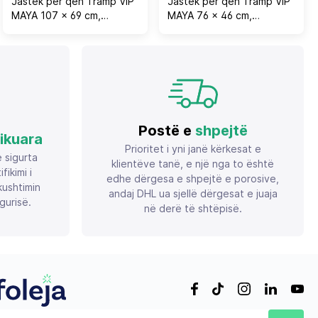
Jastëk për qen Tramp VIP
Jastëk për qen Tramp VIP
MAYA 107 x 69 cm,
MAYA 76 x 46 cm,
antibakterial, i ajrosshëm, i
antibakterial, i ajrosshëm, i
larshëm, blu
larshëm, i gjelbër
Postë e
shpejtë
fikuara
Prioritet i yni janë kërkesat e
ë sigurta
klientëve tanë, e një nga to është
ikimi i
edhe dërgesa e shpejtë e porosive,
ushtimin
andaj DHL ua sjellë dërgesat e juaja
gurisë.
në derë të shtëpisë.