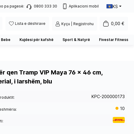
KS
no pa pagesë:
0800 333 30
Aplikacioni mobil
0,00 €
Lista e dëshirave
Kyçu | Regjistrohu
 Bebe
Kujdesi për kafshë
Sport & Natyrë
Fivestar Fitness
ër qen Tramp VIP Maya 76 x 46 cm,
rial, i larshëm, blu
KPC-200000173
roduktit:
10
eshmëria:
i: