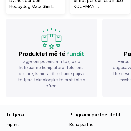
Dyshek për qen
Shtrat për qen ose mace
Hobbydog Mata Slim L
KOOPMAN,
70x90 cm, i zi
H15x50x43cm, Beige
Produktet më të
fundit
Pa
Zgjeroni potencialin tuaj pa u
Përpun
kufizuar në kompjuterë, telefona
pagesave
celularë, kamera dhe shumë pajisje
thelbëso
të tjera teknologjike të cilat foleja
masht
ofron.
Të tjera
Programi partneritetit
Imprint
Bëhu partner