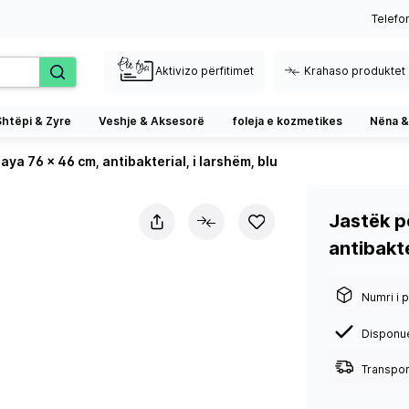
Telefo
Aktivizo përfitimet
Krahaso produktet
Shtëpi & Zyre
Veshje & Aksesorë
foleja e kozmetikes
Nëna &
ya 76 x 46 cm, antibakterial, i larshëm, blu
Jastëk p
antibakte
Numri i p
Disponu
Transport