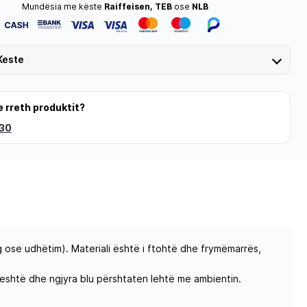
Mundësia me këste
Raiffeisen, TEB
ose
NLB
Keste
e rreth produktit?
 30
g ose udhëtim). Materiali është i ftohtë dhe frymëmarrës,
thjeshtë dhe ngjyra blu përshtaten lehtë me ambientin.