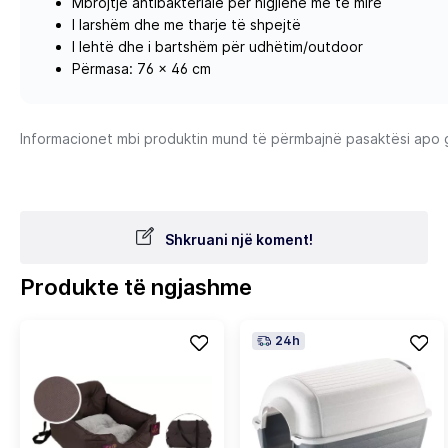
Mbrojtje antibakteriale për higjienë më të mirë
I larshëm dhe me tharje të shpejtë
I lehtë dhe i bartshëm për udhëtim/outdoor
Përmasa: 76 × 46 cm
Informacionet mbi produktin mund të përmbajnë pasaktësi apo gab
Shkruani një koment!
Produkte të ngjashme
24h