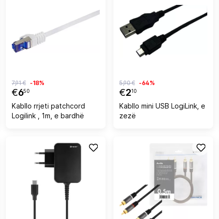
7,91 €
-18%
5,90 €
-64%
€
6
€
2
50
10
Kabllo rrjeti patchcord
Kabllo mini USB LogiLink, e
Logilink , 1m, e bardhë
zezë