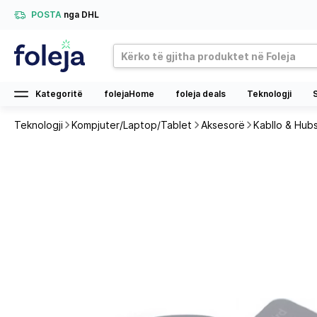
POSTA
nga DHL
Kategoritë
folejaHome
foleja deals
Teknologji
Teknologji
Kompjuter/Laptop/Tablet
Aksesorë
Kabllo & Hub