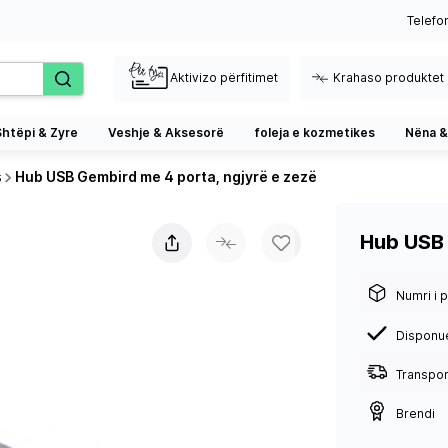
Telefo
Aktivizo përfitimet
Krahaso produktet
Shtëpi & Zyre
Veshje & Aksesorë
foleja e kozmetikes
Nëna &
s
Hub USB Gembird me 4 porta, ngjyrë e zezë
Hub USB 
Numri i p
Disponu
Transport
Brendi