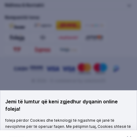
Ndihma & Kontakti
Kompanitë tona:
© 2026 - E-commerce by
solution25
Jemi të lumtur që keni zgjedhur dyqanin online
foleja!
foleja përdor Cookies dhe teknologji të ngjashme që janë të
nevojshme për të operuar faqen. Me pëlqimin tuaj, Cookies shtesë të
palëve të treta do të përdoren për të përmirësuar shërbimin tonë,