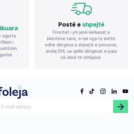
Postë e
shpejtë
fikuara
Prioritet i yni janë kërkesat e
ë sigurta
klientëve tanë, e një nga to është
ikimi i
edhe dërgesa e shpejtë e porosive,
ushtimin
andaj DHL ua sjellë dërgesat e juaja
gurisë.
në derë të shtëpisë.