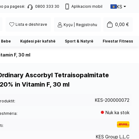
KS
no pa pagesë:
0800 333 30
Aplikacioni mobil
0,00 €
Lista e dëshirave
Kyçu | Regjistrohu
 Bebe
Kujdesi për kafshë
Sport & Natyrë
Fivestar Fitness
tamin F, 30 ml
Ordinary Ascorbyl Tetraisopalmitate
20% in Vitamin F, 30 ml
KES-200000072
roduktit:
Nuk ka stok
eshmëria:
i:
KES Group L.L.C