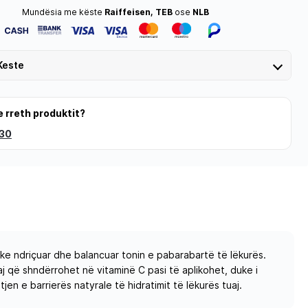
Mundësia me këste
Raiffeisen, TEB
ose
NLB
Keste
e rreth produktit?
 30
uke ndriçuar dhe balancuar tonin e pabarabartë të lëkurës.
j që shndërrohet në vitaminë C pasi të aplikohet, duke i
n e barrierës natyrale të hidratimit të lëkurës tuaj.