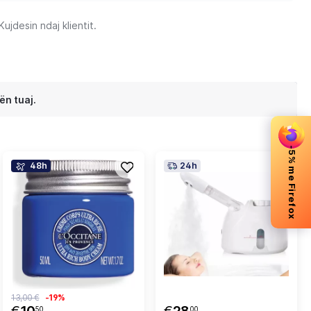
jdesin ndaj klientit.
ën tuaj.
-5% me Firefox
48h
24h
13,00 €
-19%
50
00