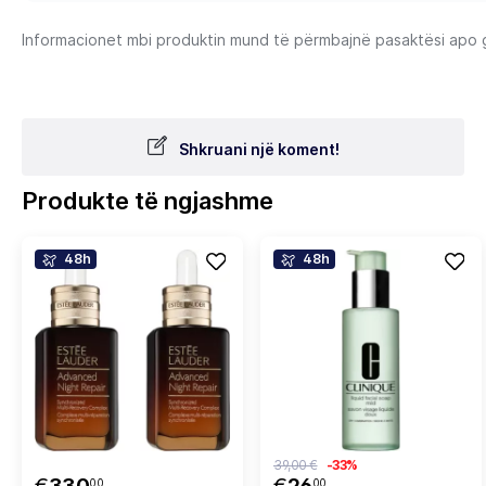
Informacionet mbi produktin mund të përmbajnë pasaktësi apo gab
Shkruani një koment!
Produkte të ngjashme
48h
48h
39,00 €
-33%
00
00