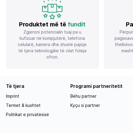
Produktet më të
fundit
Pa
Zgjeroni potencialin tuaj pa u
Përpun
kufizuar në kompjuterë, telefona
pagesave
celularë, kamera dhe shumë pajisje
thelbëso
të tjera teknologjike të cilat foleja
masht
ofron.
Të tjera
Programi partneritetit
Imprint
Bëhu partner
Termet & kushtet
Kyçu si partner
Politikat e privatësisë