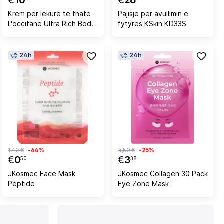
€
10
€
28
Krem për lëkurë të thatë
Pajisje për avullimin e
L'occitane Ultra Rich Body
fytyrës KSkin KD33S
Cream, 50 ml
24h
24h
1,40 €
-64%
4,50 €
-25%
€
0
€
3
50
38
JKosmec Face Mask
JKosmec Collagen 30 Pack
Peptide
Eye Zone Mask