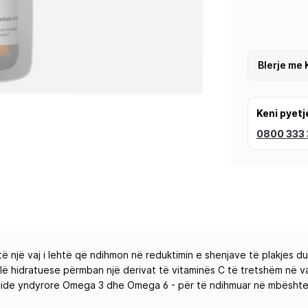
Blerje me 
Keni pyetj
0800 333
ë një vaj i lehtë që ndihmon në reduktimin e shenjave të plakjes d
lë hidratuese përmban një derivat të vitaminës C të tretshëm në va
 acide yndyrore Omega 3 dhe Omega 6 - për të ndihmuar në mbështetje