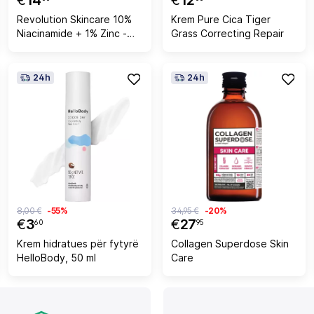
€
14
€
12
Revolution Skincare 10%
Krem Pure Cica Tiger
Niacinamide + 1% Zinc -
Grass Correcting Repair
Supersized
24h
24h
8,00 €
-55%
34,95 €
-20%
€
3
€
27
60
95
Krem hidratues për fytyrë
Collagen Superdose Skin
HelloBody, 50 ml
Care