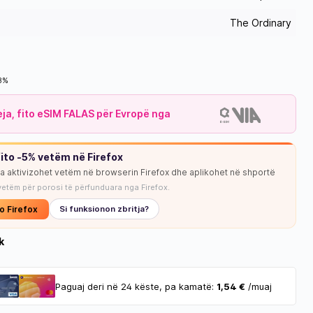
The Ordinary
18%
leja, fito eSIM FALAS për Evropë nga
ito -5% vetëm në Firefox
ja aktivizohet vetëm në browserin Firefox dhe aplikohet në shportë
vetëm për porosi të përfunduara nga Firefox.
o Firefox
Si funksionon zbritja?
k
Paguaj deri në 24 këste, pa kamatë:
1,54 €
/muaj