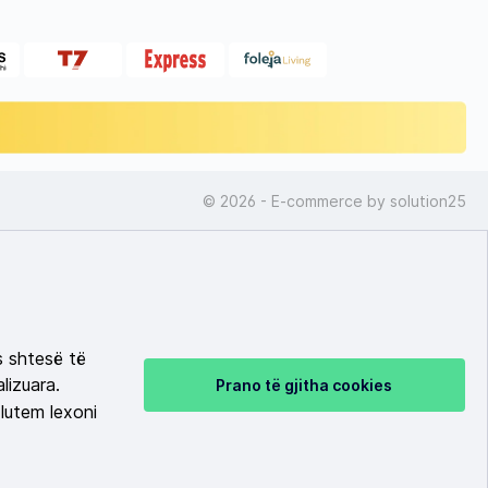
© 2026 - E-commerce by
solution25
s shtesë të
lizuara.
Prano të gjitha cookies
lutem lexoni