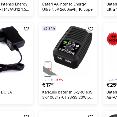
 Intenso Energy
Bateri AA Intenso Energy
Bater
LR1142/AG12 1.5V
Ultra 1.5V 2600mAh, 10 copë
Ultra 
opë
10 co
24h
39,80 €
-57%
39,00 
€
17
€
25
00
-DC 3A
Karikues baterish SkyRC e3S
Bater
SK-100219-01 2S/3S 20W për
AB-AA
LiPo/LiHV/LiFe me balancer, i
copë 
zi