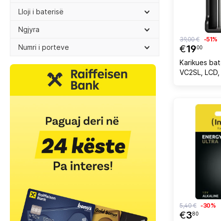
Lloji i baterisë
Ngjyra
39,00 €
-51%
Numri i porteve
€
19
00
Karikues ba
VC2SL, LCD, 
zi
5,40 €
-30%
€
3
80