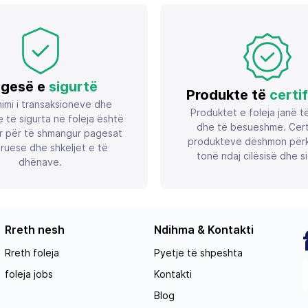
gesë e
sigurtë
Produkte të
certi
imi i transaksioneve dhe
Produktet e foleja janë t
 të sigurta në foleja është
dhe të besueshme. Certif
r për të shmangur pagesat
produkteve dëshmon përk
ruese dhe shkeljet e të
tonë ndaj cilësisë dhe si
dhënave.
Rreth nesh
Ndihma & Kontakti
Rreth foleja
Pyetje të shpeshta
foleja jobs
Kontakti
Blog