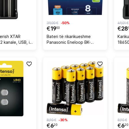
39,00 €
-50%
49,01 €
€
19
€
28
50
terish XTAR
Bateri të rikarikueshme
Karik
2 kanale, USB, i
Panasonic Eneloop BK-
18650,
4MCDE/8HH AAA, 800 mAh, 8
copë, Bardhë
8,90 €
-30%
8,90 €
€
6
€
6
20
20