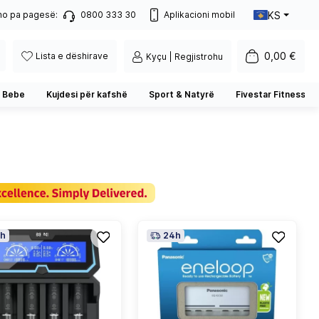
KS
no pa pagesë:
0800 333 30
Aplikacioni mobil
0,00 €
Lista e dëshirave
Kyçu | Regjistrohu
 Bebe
Kujdesi për kafshë
Sport & Natyrë
Fivestar Fitness
h
24h