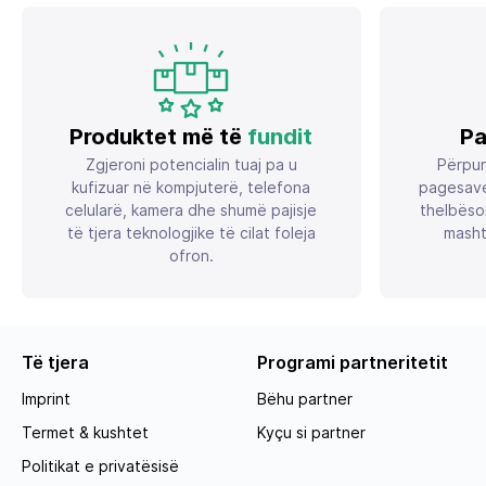
Produktet më të
fundit
Pa
Zgjeroni potencialin tuaj pa u
Përpun
kufizuar në kompjuterë, telefona
pagesave
celularë, kamera dhe shumë pajisje
thelbëso
të tjera teknologjike të cilat foleja
masht
ofron.
Të tjera
Programi partneritetit
Imprint
Bëhu partner
Termet & kushtet
Kyçu si partner
Politikat e privatësisë