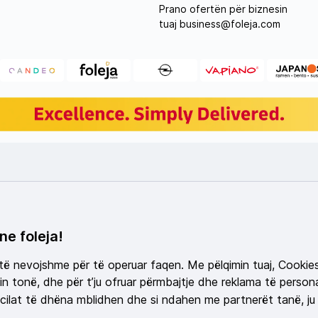
Prano ofertën për biznesin
tuaj
business@foleja.com
ne foleja!
 të nevojshme për të operuar faqen. Me pëlqimin tuaj, Cookie
n tonë, dhe për t’ju ofruar përmbajtje dhe reklama të persona
ilat të dhëna mblidhen dhe si ndahen me partnerët tanë, ju 