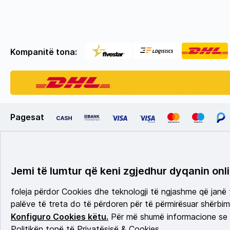
Kompanitë tona:
Pagesat
Jemi të lumtur që keni zgjedhur dyqanin onli
foleja përdor Cookies dhe teknologji të ngjashme që janë
palëve të treta do të përdoren për të përmirësuar shërbimi
Konfiguro Cookies këtu.
Për më shumë informacione se c
Politikën tonë të Privatësisë & Cookies.