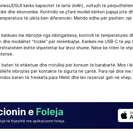
irrorless/DSLR kërko kapacitet të lartë (mAh), voltazh të përputhshëm
ikë dhe ekonomike. Kontrollo se çfarë modeli kërkon pajisja jote
 temperatura të ulëta bën diferencën. Mendo edhe për peshën: një 
rko karikues me mbrojtje nga mbingarkesa, kontroll të temperaturë
 dhe modalitet “trickle” për mirëmbajtje. Karikimi me USB-C të jep 
rshtatshëm është shpëtimtar kur lëviz shumë. Nëse ke ritëm të shpej
terisë.
 bateri të etiketuar dhe rrotulloji për konsum të barabartë. Mos i lë
ëllëfë mbrojtës për kontakte të sigurta në çantë. Para një dite me x
ndos bateri të freskëta para fillimit dhe lëri rezervat gati në xh
cionin e
Foleja
jë të thjeshtë me aplikacionin foleja.