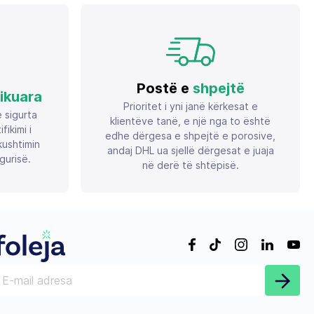
Postë e
shpejtë
fikuara
Prioritet i yni janë kërkesat e
ë sigurta
klientëve tanë, e një nga to është
ikimi i
edhe dërgesa e shpejtë e porosive,
ushtimin
andaj DHL ua sjellë dërgesat e juaja
gurisë.
në derë të shtëpisë.