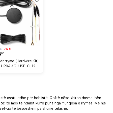
 €
-17%
8
00
er rryme (Hardwire Kit)
 UP04 4G, USB-C, 12-
ë hyrje / 5V 2.4A në
i zi, kit
ionistë ashtu edhe për hobiistë. Qoftë nëse xhiron dasma, bën
htë: të mos të ndalet kurrë puna nga mungesa e rrymës. Me një
ë set-up të besueshëm pa shumë telashe.