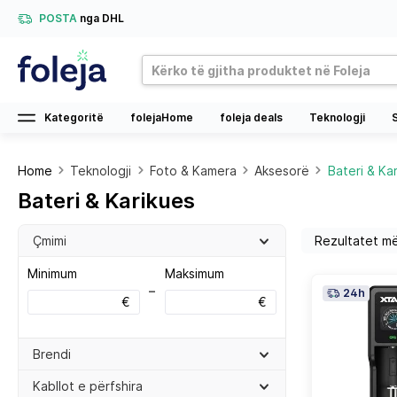
POSTA
nga DHL
Kategoritë
folejaHome
foleja deals
Teknologji
Home
Teknologji
Foto & Kamera
Aksesorë
Bateri & Ka
Bateri & Karikues
Çmimi
Minimum
Maksimum
–
24h
€
€
Brendi
Kabllot e përfshira