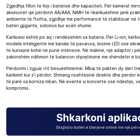
Zgjedhja fillon te lloji i baterisë dhe kapaciteti. Për kamerat m
aksesorët që përdorin AA/AAA, NiMH të rikarikueshme janë prakt
ambiente të ftohta, zgjidhje me performancë të stabilizuar në
bateri gjigante, sidomos kur ecën shumë.
Karikuesi është po aq i rëndësishëm sa bateria. Për Li-ion, kë
modele inteligjente me kanale të pavarura, lexime LED ose ekran
të kursejnë kohë në punë intensive. Në makinë, një adaptor i pë
zakonshëm ndihmon të balancon shpejtësinë me shëndetin e ba
Përdorimi i zgjuar rrit besueshmërinë. Mbaj të paktën dy deri tre
karikimit kur s’i përdor. Shmang nxehtësinë direkte dhe përdor k
të parë sa korniza mban. Në evente si koncerte ose ndeshje, ve
kompromis.
Shkarkoni aplika
Eksploro botën e blerjeve online me një përvo