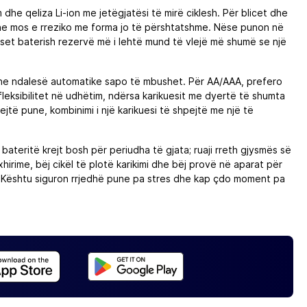
 dhe qeliza Li-ion me jetëgjatësi të mirë ciklesh. Për blicet dhe
 dhe mos e rreziko me forma jo të përshtatshme. Nëse punon në
set baterish rezervë më i lehtë mund të vlejë më shumë se një
s dhe ndalesë automatike sapo të mbushet. Për AA/AAA, prefero
fleksibilitet në udhëtim, ndërsa karikuesit me dyertë të shumta
të pune, kombinimi i një karikuesi të shpejtë me një të
 bateritë krejt bosh për periudha të gjata; ruaji rreth gjysmës së
hirime, bëj cikël të plotë karikimi dhe bëj provë në aparat për
ep. Kështu siguron rrjedhë pune pa stres dhe kap çdo moment pa