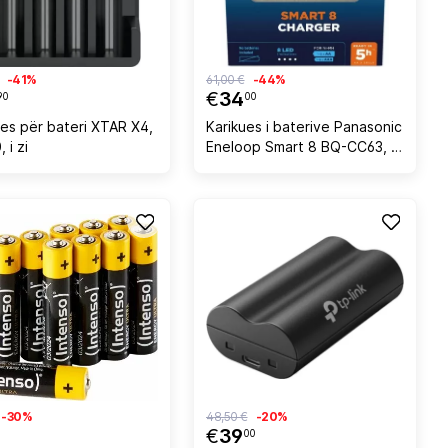
-41%
61,00 €
-44%
€
34
90
00
ues për bateri XTAR X4,
Karikues i baterive Panasonic
 i zi
Eneloop Smart 8 BQ-CC63, i
bardhë
-30%
48,50 €
-20%
€
39
00