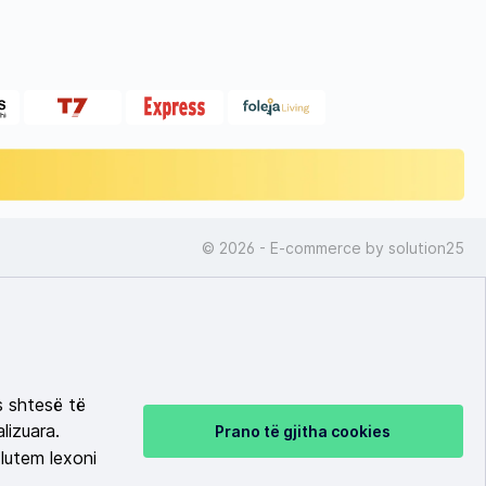
© 2026 - E-commerce by
solution25
s shtesë të
lizuara.
Prano të gjitha cookies
lutem lexoni