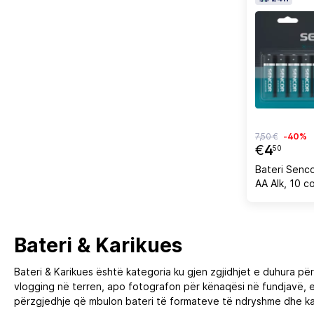
7,50 €
-40%
€
4
50
Bateri Senc
AA Alk, 10 c
Bateri & Karikues
Bateri & Karikues është kategoria ku gjen zgjidhjet e duhura për
vlogging në terren, apo fotografon për kënaqësi në fundjavë, 
përzgjedhje që mbulon bateri të formateve të ndryshme dhe kar