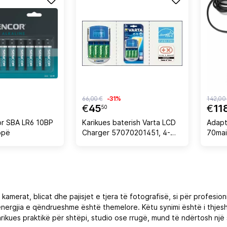
66,00 €
-31%
142,00
€
45
€
11
50
or SBA LR6 10BP
Karikues baterish Varta LCD
Adapt
opë
Charger 57070201451, 4-
70mai
kanal, Ni-MH AA/AAA, me 4x
30V n
AA rikarikueshme + kabllo
dalje, 
USB
 kamerat, blicat dhe pajisjet e tjera të fotografisë, si për profes
energjia e qëndrueshme është themelore. Këtu synimi është i thjes
ikues praktikë për shtëpi, studio ose rrugë, mund të ndërtosh nj