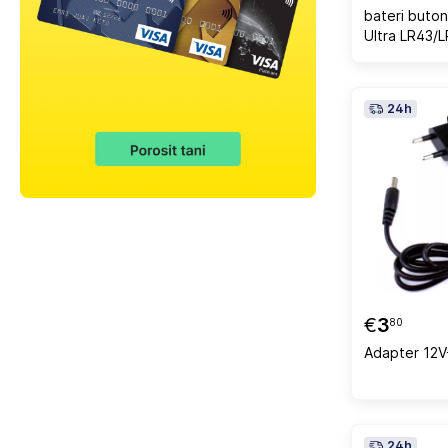
bateri buton
Ultra LR43/
85mAh, 2 c
24h
€
3
80
Adapter 12V
24h