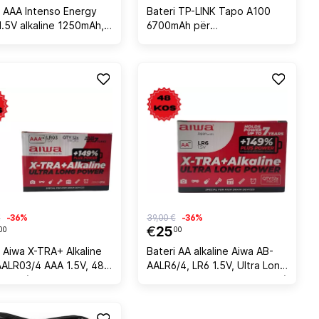
i AAA Intenso Energy
Bateri TP-LINK Tapo A100
1.5V alkaline 1250mAh,
6700mAh për
pë, e zezë/verdhe
C420/C400/D230, e zezë
€
-36%
39,00 €
-36%
€
25
00
00
i Aiwa X-TRA+ Alkaline
Bateri AA alkaline Aiwa AB-
ALR03/4 AAA 1.5V, 48
AALR6/4, LR6 1.5V, Ultra Long
(12x4)
Power, paket 48 copë (12x4)