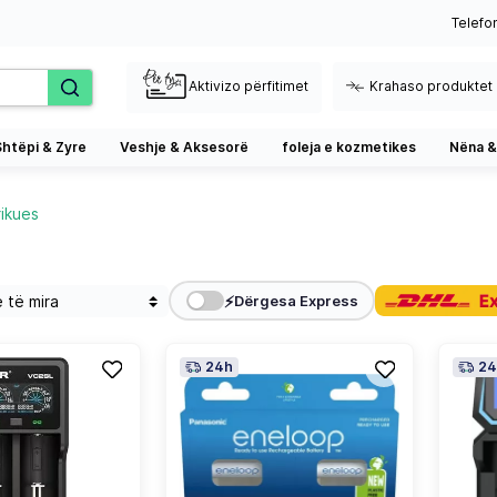
Telefo
Aktivizo përfitimet
Krahaso produktet
Shtëpi & Zyre
Veshje & Aksesorë
foleja e kozmetikes
Nëna &
rikues
⚡
Dërgesa Express
24h
24