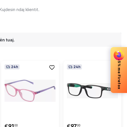
jdesin ndaj klientit.
ën tuaj.
-5% me Firefox
24h
24h
€
91
€
97
00
00