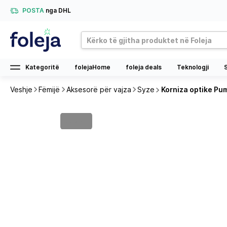
POSTA
nga DHL
Kategoritë
folejaHome
foleja deals
Teknologji
Veshje
Fëmijë
Aksesorë për vajza
Syze
Korniza optike P