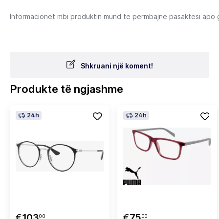
Informacionet mbi produktin mund të përmbajnë pasaktësi apo gab
Shkruani një koment!
Produkte të ngjashme
24h
24h
€
103
€
75
00
00