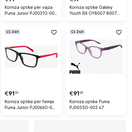
Korniza optike për vajza
Korniza optike Oakley
Puma Junior PJ0031O-003
Youth RX OY8007 800703
49
48
24h
24h
€
91
€
91
00
00
Korniza optike për femije
Korniza optike Puma
Puma Junior PJ0066O-001
PJ0055O-003 47
50