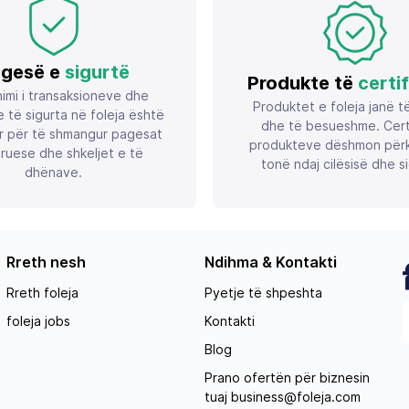
gesë e
sigurtë
Produkte të
certi
imi i transaksioneve dhe
Produktet e foleja janë t
 të sigurta në foleja është
dhe të besueshme. Certif
r për të shmangur pagesat
produkteve dëshmon përk
ruese dhe shkeljet e të
tonë ndaj cilësisë dhe si
dhënave.
Rreth nesh
Ndihma & Kontakti
Rreth foleja
Pyetje të shpeshta
foleja jobs
Kontakti
Blog
Prano ofertën për biznesin
tuaj
business@foleja.com