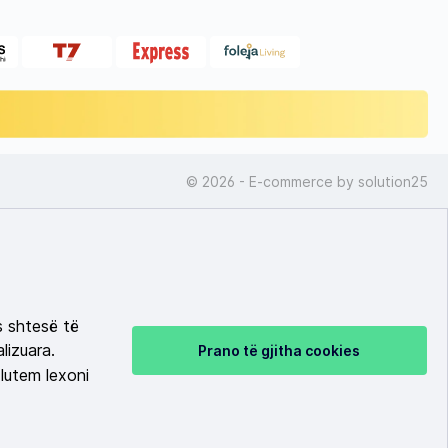
© 2026 - E-commerce by
solution25
s shtesë të
lizuara.
Prano të gjitha cookies
lutem lexoni