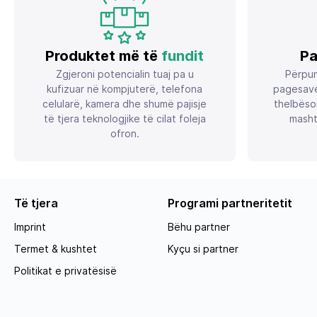
Produktet më të
fundit
Pa
Zgjeroni potencialin tuaj pa u
Përpun
kufizuar në kompjuterë, telefona
pagesave
celularë, kamera dhe shumë pajisje
thelbëso
të tjera teknologjike të cilat foleja
masht
ofron.
Të tjera
Programi partneritetit
Imprint
Bëhu partner
Termet & kushtet
Kyçu si partner
Politikat e privatësisë