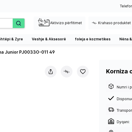
Telefo
Aktivizo përfitimet
Krahaso produktet
Shtëpi & Zyre
Veshje & Aksesorë
foleja e kozmetikes
Nëna &
uma Junior PJ0033O-011 49
Korniza 
Numri i p
Disponu
Transport
Dyqani: