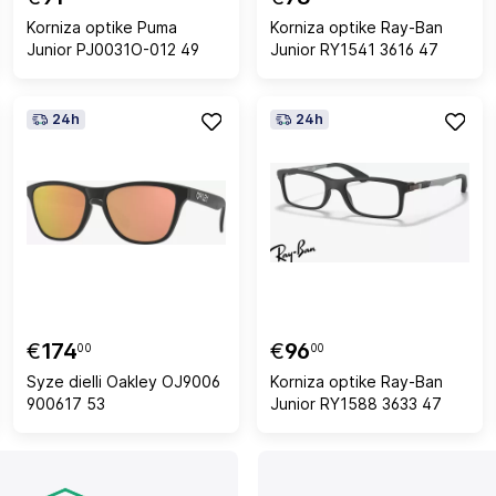
Korniza optike Puma
Korniza optike Ray-Ban
Junior PJ0031O-012 49
Junior RY1541 3616 47
24h
24h
€
174
€
96
00
00
Syze dielli Oakley OJ9006
Korniza optike Ray-Ban
900617 53
Junior RY1588 3633 47