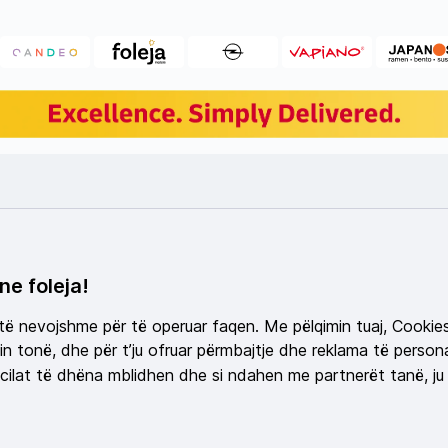
ne foleja!
 të nevojshme për të operuar faqen. Me pëlqimin tuaj, Cookie
n tonë, dhe për t’ju ofruar përmbajtje dhe reklama të persona
ilat të dhëna mblidhen dhe si ndahen me partnerët tanë, ju 