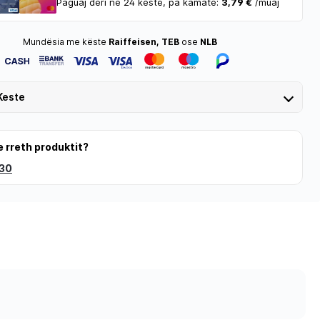
Paguaj deri në 24 këste, pa kamatë:
3,79 €
/muaj
Mundësia me këste
Raiffeisen, TEB
ose
NLB
Keste
e rreth produktit?
 30