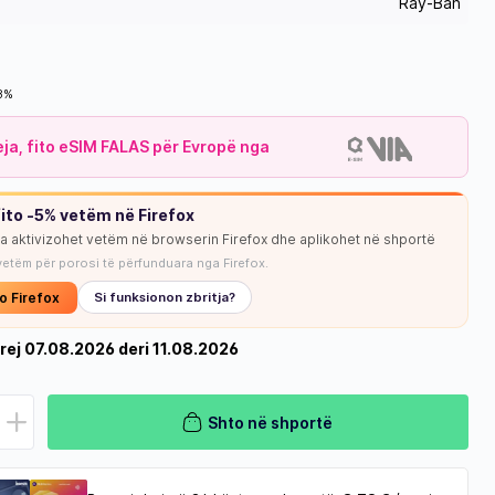
Ray-Ban
18%
leja, fito eSIM FALAS për Evropë nga
ito -5% vetëm në Firefox
ja aktivizohet vetëm në browserin Firefox dhe aplikohet në shportë
vetëm për porosi të përfunduara nga Firefox.
o Firefox
Si funksionon zbritja?
rej 07.08.2026 deri 11.08.2026
Shto në shportë