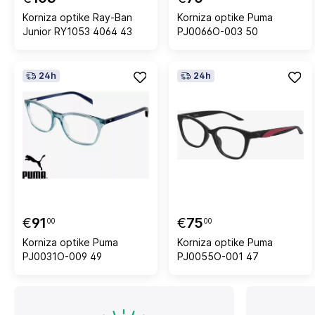
Korniza optike Ray-Ban
Korniza optike Puma
Junior RY1053 4064 43
PJ0066O-003 50
24h
24h
€
91
€
75
00
00
Korniza optike Puma
Korniza optike Puma
PJ0031O-009 49
PJ0055O-001 47