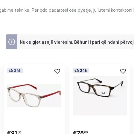
ime teknike. Për çdo paqartësi ose pyetje, ju lutemi kontaktoni Ku
Nuk u gjet asnjë vlerësim. Bëhuni i pari që ndani përvoj
24h
24h
€
91
€
78
00
00