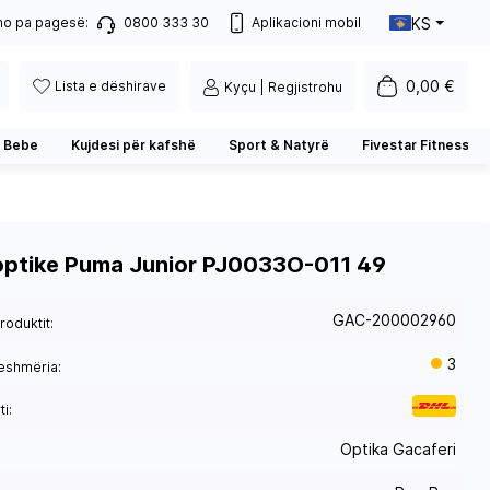
KS
no pa pagesë:
0800 333 30
Aplikacioni mobil
0,00 €
Lista e dëshirave
Kyçu | Regjistrohu
 Bebe
Kujdesi për kafshë
Sport & Natyrë
Fivestar Fitness
optike Puma Junior PJ0033O-011 49
GAC-200002960
roduktit:
3
eshmëria:
i:
Optika Gacaferi