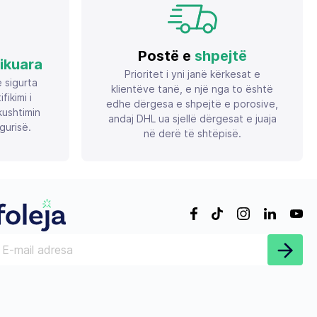
Postë e
shpejtë
fikuara
Prioritet i yni janë kërkesat e
ë sigurta
klientëve tanë, e një nga to është
ikimi i
edhe dërgesa e shpejtë e porosive,
ushtimin
andaj DHL ua sjellë dërgesat e juaja
gurisë.
në derë të shtëpisë.