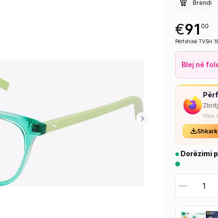
Brendi
€
91
00
Përfshinë TVSH 
Blej në fo
Përf
Zbrit
Vlen 
Shkark
Dorëzimi p