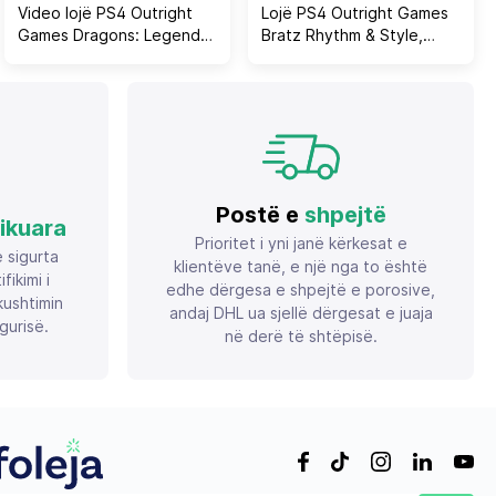
Video lojë PS4 Outright
Lojë PS4 Outright Games
Games Dragons: Legends
Bratz Rhythm & Style,
of The Nine Realms, PEGI
PEGI 3, deri 4 lojtarë
7
Postë e
shpejtë
fikuara
Prioritet i yni janë kërkesat e
ë sigurta
klientëve tanë, e një nga to është
ikimi i
edhe dërgesa e shpejtë e porosive,
ushtimin
andaj DHL ua sjellë dërgesat e juaja
gurisë.
në derë të shtëpisë.