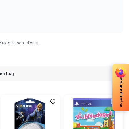
jdesin ndaj klientit.
ën tuaj.
-5% me Firefox