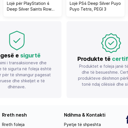
Lojë për PlayStation 4
Lojë PS4 Deep Silver Puyo
Deep Silver Saints Row
Puyo Tetris, PEGI 3
Day One Edition, PEGI 18
gesë e
sigurtë
Produkte të
certi
imi i transaksioneve dhe
Produktet e foleja janë t
 të sigurta në foleja është
dhe të besueshme. Certif
r për të shmangur pagesat
produkteve dëshmon përk
ruese dhe shkeljet e të
tonë ndaj cilësisë dhe si
dhënave.
Rreth nesh
Ndihma & Kontakti
Rreth foleja
Pyetje të shpeshta