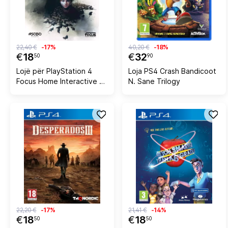
22,40 €
-17%
40,20 €
-18%
€
18
€
32
50
90
Lojë për PlayStation 4
Loja PS4 Crash Bandicoot
Focus Home Interactive A
N. Sane Trilogy
Plague Tale: Innocence,
PEGI 18
22,20 €
-17%
21,41 €
-14%
€
18
€
18
50
50