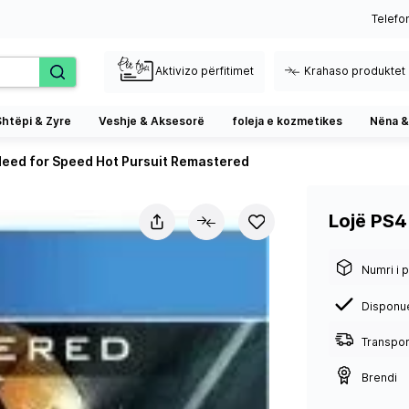
Telefo
Aktivizo përfitimet
Krahaso produktet
Shtëpi & Zyre
Veshje & Aksesorë
foleja e kozmetikes
Nëna &
Need for Speed Hot Pursuit Remastered
Lojë PS4
Numri i p
Disponu
Transport
Brendi