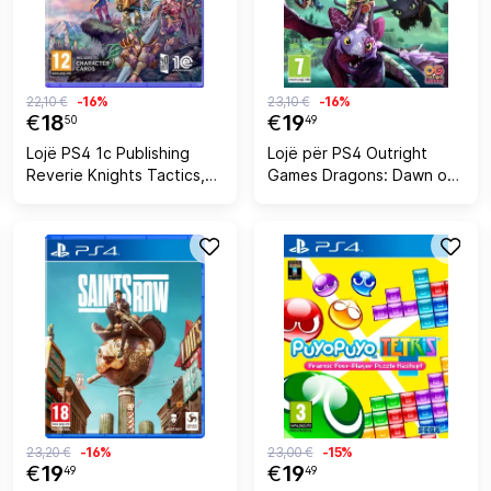
22,10 €
-16%
23,10 €
-16%
€
18
€
19
50
49
Lojë PS4 1c Publishing
Lojë për PS4 Outright
Reverie Knights Tactics,
Games Dragons: Dawn of
PEGI 12, me karta
New Riders, PEGI 7
personazhesh
23,20 €
-16%
23,00 €
-15%
€
19
€
19
49
49