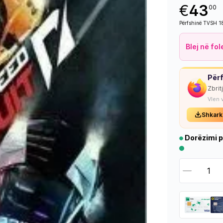
€
43
00
Përfshinë TVSH 
Blej në fo
Përf
Zbrit
Vlen 
Shkark
Dorëzimi p