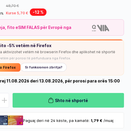
48,70 €
-12 %
Kurse 5,70 €
18%
leja, fito eSIM FALAS për Evropë nga
ito -5% vetëm në Firefox
ja aktivizohet vetëm në browserin Firefox dhe aplikohet në shportë
vetëm për porosi të përfunduara nga Firefox.
o Firefox
Si funksionon zbritja?
rej 11.08.2026 deri 13.08.2026, për porosi para orës 15:00
Shto në shportë
Paguaj deri në 24 këste, pa kamatë:
1,79 €
/muaj