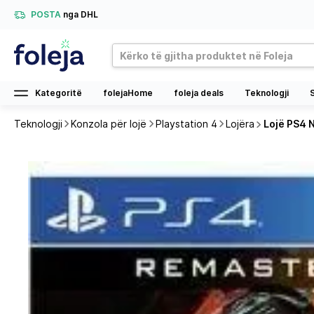
POSTA
nga DHL
Kategoritë
folejaHome
foleja deals
Teknologji
Teknologji
Konzola për lojë
Playstation 4
Lojëra
Lojë PS4 