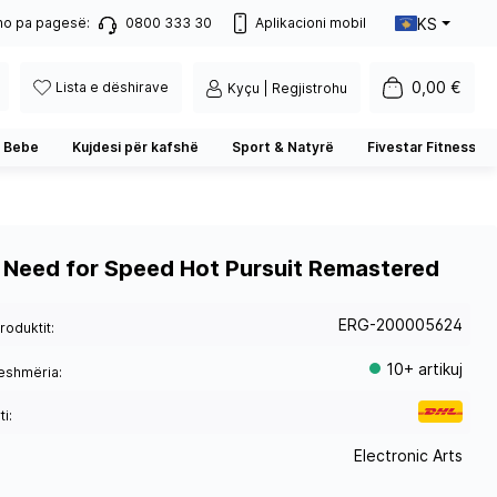
KS
no pa pagesë:
0800 333 30
Aplikacioni mobil
0,00 €
Lista e dëshirave
Kyçu | Regjistrohu
 Bebe
Kujdesi për kafshë
Sport & Natyrë
Fivestar Fitness
 Need for Speed Hot Pursuit Remastered
ERG-200005624
roduktit:
10+ artikuj
eshmëria:
i:
Electronic Arts