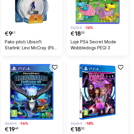
22,10 €
-16%
€
9
€
18
61
50
Pako piloti Ubisoft
Lojë PS4 Secret Mode
Starlink: Levi McCray (Pilot
Wobbledogs PEGI 3
Pack)
22,60 €
-14%
22,60 €
-18%
€
19
€
18
49
50