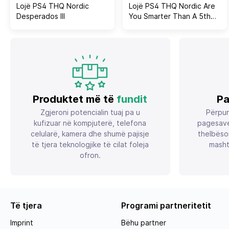
Lojë PS4 THQ Nordic
Lojë PS4 THQ Nordic Are
Desperados III
You Smarter Than A 5th
Grader, quiz, PEGI 3
Produktet më të
fundit
Pa
Zgjeroni potencialin tuaj pa u
Përpun
kufizuar në kompjuterë, telefona
pagesave
celularë, kamera dhe shumë pajisje
thelbëso
të tjera teknologjike të cilat foleja
masht
ofron.
Të tjera
Programi partneritetit
Imprint
Bëhu partner