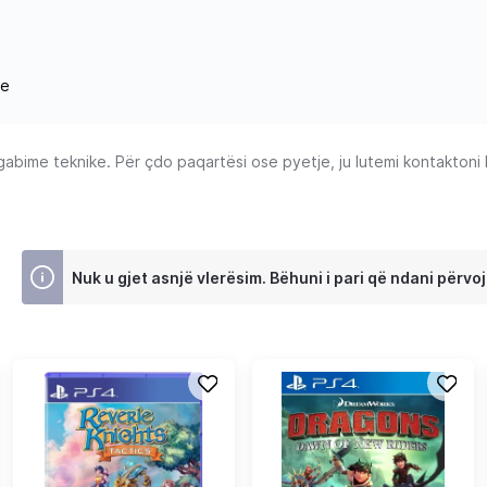
ne
ime teknike. Për çdo paqartësi ose pyetje, ju lutemi kontaktoni Ku
Nuk u gjet asnjë vlerësim. Bëhuni i pari që ndani përvoj