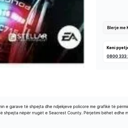
Blerje me 
Keni pyetj
0800 333
in e garave të shpejta dhe ndjekjeve policore me grafikë të përmir
të shpejta nëpër rrugët e Seacrest County. Përjetimi bëhet edhe më