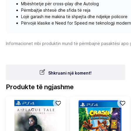
Mbështetje për cross-play dhe Autolog
Përmbajtje shtesë dhe sfida të reja
Lojë garash me makina të shpejta dhe ndjekje policore
Përvojë klasike e Need for Speed me teknologji moder
Informacionet mbi produktin mund të përmbajnë pasaktësi apo gab
Shkruani një koment!
Produkte të ngjashme