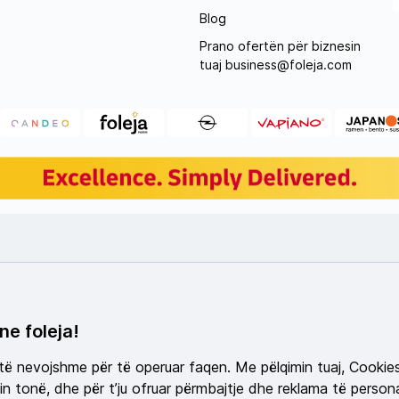
Blog
Prano ofertën për biznesin
tuaj
business@foleja.com
ne foleja!
 të nevojshme për të operuar faqen. Me pëlqimin tuaj, Cookie
n tonë, dhe për t’ju ofruar përmbajtje dhe reklama të persona