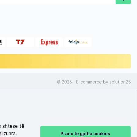
© 2026 - E-commerce by
solution25
s shtesë të
lizuara.
Prano të gjitha cookies