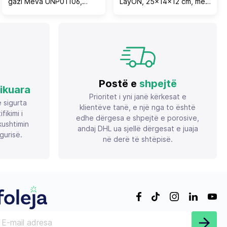
gazi Meva UNP01106,
LayON, 25×14×12 cm, me
8x15 mm, bronz
xhep, blu e errët
Postë e
shpejtë
fikuara
Prioritet i yni janë kërkesat e
ë sigurta
klientëve tanë, e një nga to është
ikimi i
edhe dërgesa e shpejtë e porosive,
ushtimin
andaj DHL ua sjellë dërgesat e juaja
gurisë.
në derë të shtëpisë.