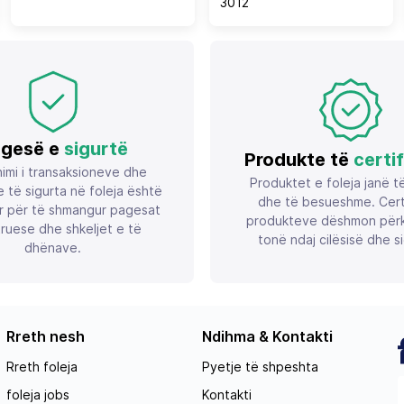
3012
gesë e
sigurtë
Produkte të
certi
imi i transaksioneve dhe
Produktet e foleja janë t
 të sigurta në foleja është
dhe të besueshme. Certif
r për të shmangur pagesat
produkteve dëshmon përk
ruese dhe shkeljet e të
tonë ndaj cilësisë dhe si
dhënave.
Rreth nesh
Ndihma & Kontakti
Rreth foleja
Pyetje të shpeshta
foleja jobs
Kontakti