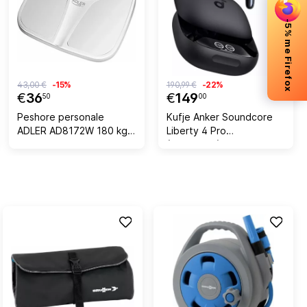
-5% me Firefox
43,00 €
-15%
190,99 €
-22%
€
36
€
149
50
00
Peshore personale
Kufje Anker Soundcore
ADLER AD8172W 180 kg
Liberty 4 Pro
LED e bardhë
(A3954G11), pa kabllo,
ANC, Bluetooth 5.3,
10h/40h, IP55, zi, set me
kuti karikimi