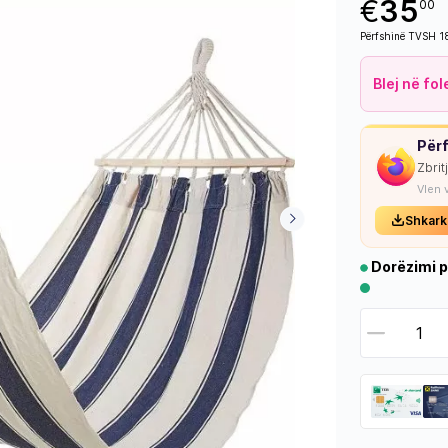
€
35
00
Përfshinë TVSH 
Blej në fo
Përf
Zbrit
Vlen 
Shkark
Dorëzimi p