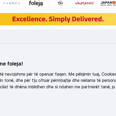
ne foleja!
 të nevojshme për të operuar faqen. Me pëlqimin tuaj, Cookie
n tonë, dhe për t’ju ofruar përmbajtje dhe reklama të persona
ilat të dhëna mblidhen dhe si ndahen me partnerët tanë, ju 