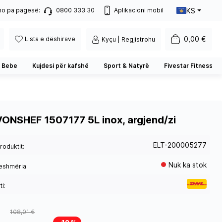
KS
no pa pagesë:
0800 333 30
Aplikacioni mobil
0,00 €
Lista e dëshirave
Kyçu | Regjistrohu
 Bebe
Kujdesi për kafshë
Sport & Natyrë
Fivestar Fitness
ONSHEF 1507177 5L inox, argjend/zi
ELT-200005277
roduktit:
Nuk ka stok
eshmëria:
i:
108,01 €