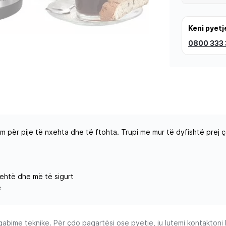
Keni pyetj
0800 333
ëm për pije të nxehta dhe të ftohta. Trupi me mur të dyfishtë prej
lehtë dhe më të sigurt
e
ime teknike. Për çdo paqartësi ose pyetje, ju lutemi kontaktoni Ku