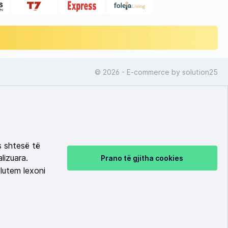
© 2026 - E-commerce by
solution25
s shtesë të
lizuara.
Prano të gjitha cookies
lutem lexoni