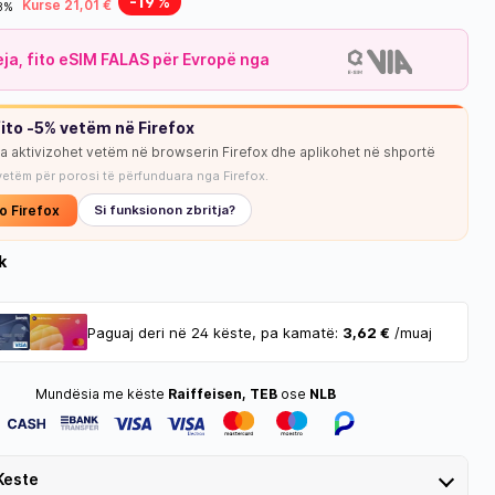
-19 %
Kurse 21,01 €
18%
leja, fito eSIM FALAS për Evropë nga
ito -5% vetëm në Firefox
ja aktivizohet vetëm në browserin Firefox dhe aplikohet në shportë
vetëm për porosi të përfunduara nga Firefox.
NUK KA STOK
o Firefox
Si funksionon zbritja?
k
Paguaj deri në 24 këste, pa kamatë:
3,62 €
/muaj
Mundësia me këste
Raiffeisen, TEB
ose
NLB
Keste