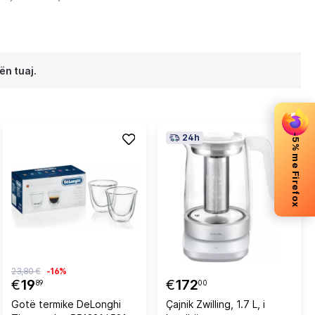
ën tuaj.
-5% me Firefox
24h
23,80 €
-16%
€
19
€
172
89
00
Gotë termike DeLonghi
Çajnik Zwilling, 1.7 L, i