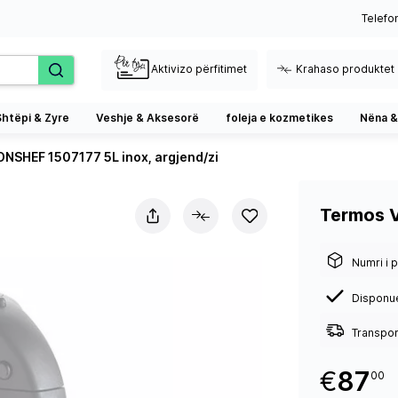
Telefo
Aktivizo përfitimet
Krahaso produktet
Shtëpi & Zyre
Veshje & Aksesorë
foleja e kozmetikes
Nëna &
NSHEF 1507177 5L inox, argjend/zi
Termos V
Numri i p
Disponu
Transport
€
87
00