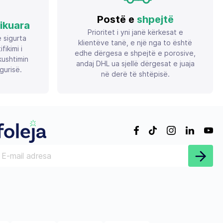
Postë e
shpejtë
fikuara
Prioritet i yni janë kërkesat e
ë sigurta
klientëve tanë, e një nga to është
ikimi i
edhe dërgesa e shpejtë e porosive,
ushtimin
andaj DHL ua sjellë dërgesat e juaja
gurisë.
në derë të shtëpisë.