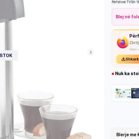
Përfshinë TVSH 
Blej në fo
Përf
Zbrit
Vlen 
 STOK
Shkark
Nuk ka sto
Blerje me 