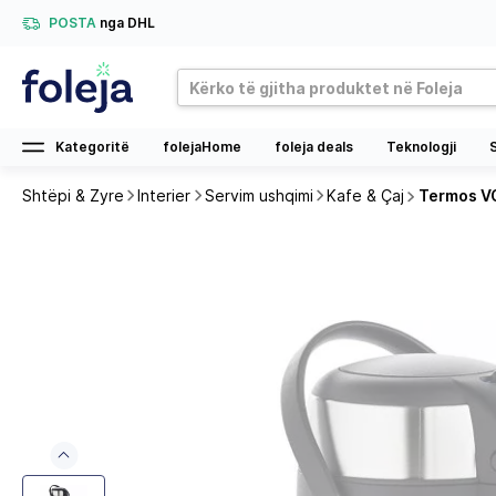
POSTA
nga DHL
Kategoritë
folejaHome
foleja deals
Teknologji
Shtëpi & Zyre
Interier
Servim ushqimi
Kafe & Çaj
Termos VO