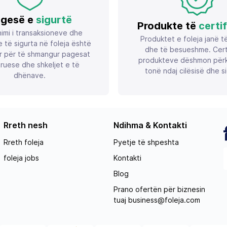
gesë e
sigurtë
Produkte të
certi
imi i transaksioneve dhe
Produktet e foleja janë t
 të sigurta në foleja është
dhe të besueshme. Certif
r për të shmangur pagesat
produkteve dëshmon përk
ruese dhe shkeljet e të
tonë ndaj cilësisë dhe si
dhënave.
Rreth nesh
Ndihma & Kontakti
Rreth foleja
Pyetje të shpeshta
foleja jobs
Kontakti
Blog
Prano ofertën për biznesin
tuaj
business@foleja.com