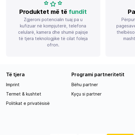
Produktet më të
fundit
Pa
Zgjeroni potencialin tuaj pa u
Përpun
kufizuar në kompjuterë, telefona
pagesave
celularë, kamera dhe shumë pajisje
thelbëso
të tjera teknologjike të cilat foleja
masht
ofron.
Të tjera
Programi partneritetit
Imprint
Bëhu partner
Termet & kushtet
Kyçu si partner
Politikat e privatësisë