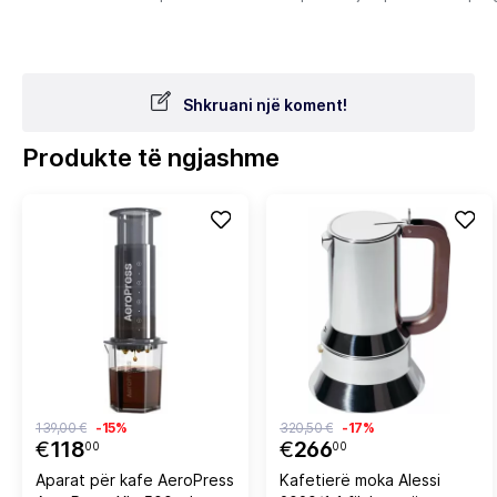
Shkruani një koment!
Produkte të ngjashme
139,00 €
-15%
320,50 €
-17%
€
118
€
266
00
00
Aparat për kafe AeroPress
Kafetierë moka Alessi