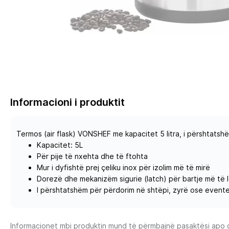
Informacioni i produktit
Termos (air flask) VONSHEF me kapacitet 5 litra, i përshtatsh
Kapacitet: 5L
Për pije të nxehta dhe të ftohta
Mur i dyfishtë prej çeliku inox për izolim më të mirë
Dorezë dhe mekanizëm sigurie (latch) për bartje më të 
I përshtatshëm për përdorim në shtëpi, zyrë ose event
Informacionet mbi produktin mund të përmbajnë pasaktësi apo gab