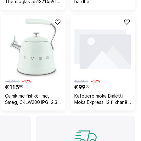
Thermoglas 5513214591
bardhë
60 ml transparente set 2
copë
142,50 €
-19%
122,50 €
-19%
€
115
€
99
00
00
Çajnik me fishkëllimë,
Kafetierë moka Bialetti
Smeg, CKLW2001PG, 2.3
Moka Express 12 filxhanë,
L, inoks, për
argjendtë
induksion/gaz/elektrik,
jeshile pastel