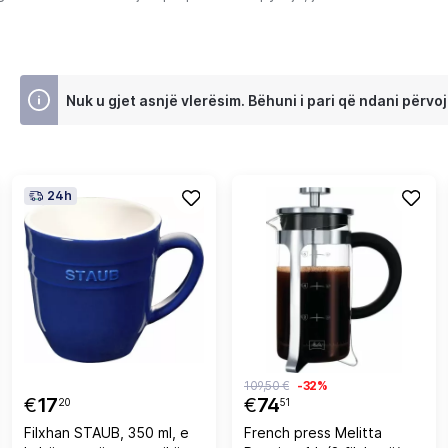
Nuk u gjet asnjë vlerësim. Bëhuni i pari që ndani përvoj
24h
109,50 €
-32%
€
17
€
74
20
51
Filxhan STAUB, 350 ml, e
French press Melitta