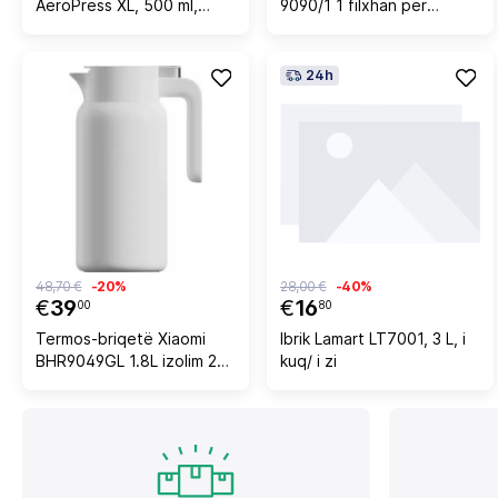
AeroPress XL, 500 ml,
9090/1 1 filxhan për
plastikë, i zi/transparent
induksion, argjendtë
24h
48,70 €
-20%
28,00 €
-40%
€
39
€
16
00
80
Termos-briqetë Xiaomi
Ibrik Lamart LT7001, 3 L, i
BHR9049GL 1.8L izolim 24-
kuq/ i zi
orësh, e bardhë