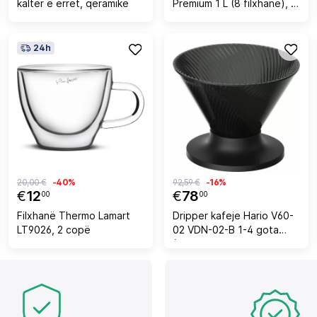
kaltër e errët, qeramikë
Premium 1 L (8 filxhanë), e
zezë/çelik
24h
20,00 €
-40%
92,59 €
-16%
€
12
€
78
00
00
Filxhanë Thermo Lamart
Dripper kafeje Hario V60-
LT9026, 2 copë
02 VDN-02-B 1-4 gota
(300-500 ml), i zi