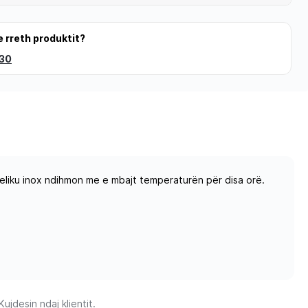
e rreth produktit?
 30
 çeliku inox ndihmon me e mbajt temperaturën për disa orë.
jdesin ndaj klientit.