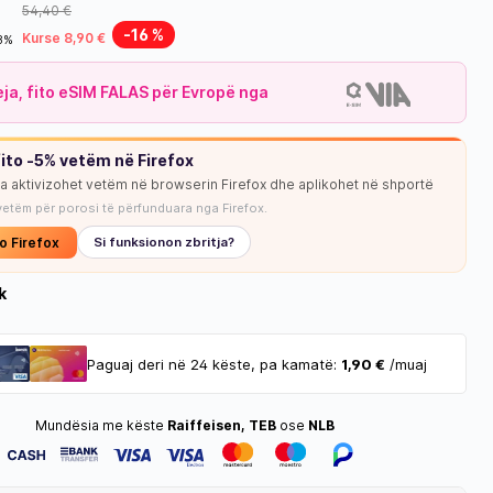
54,40 €
-16 %
Kurse 8,90 €
18%
leja, fito eSIM FALAS për Evropë nga
ito -5% vetëm në Firefox
ja aktivizohet vetëm në browserin Firefox dhe aplikohet në shportë
vetëm për porosi të përfunduara nga Firefox.
NUK KA STOK
o Firefox
Si funksionon zbritja?
k
Paguaj deri në 24 këste, pa kamatë:
1,90 €
/muaj
Mundësia me këste
Raiffeisen, TEB
ose
NLB