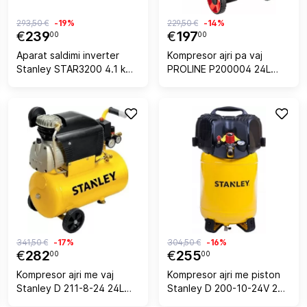
293,50 €
-19%
229,50 €
-14%
€
239
€
197
00
00
Aparat saldimi inverter
Kompresor ajri pa vaj
Stanley STAR3200 4.1 kW
PROLINE P200004 24L
25-130A, i verdhë
750W/1HP 8 bar 167 l/min,
zi/kuq
341,50 €
-17%
304,50 €
-16%
€
282
€
255
00
00
Kompresor ajri me vaj
Kompresor ajri me piston
Stanley D 211-8-24 24L
Stanley D 200-10-24V 24L
1.5kW 230V 8 bar, i verdhë
1.1kW 10 bar 230V pa vaj, i