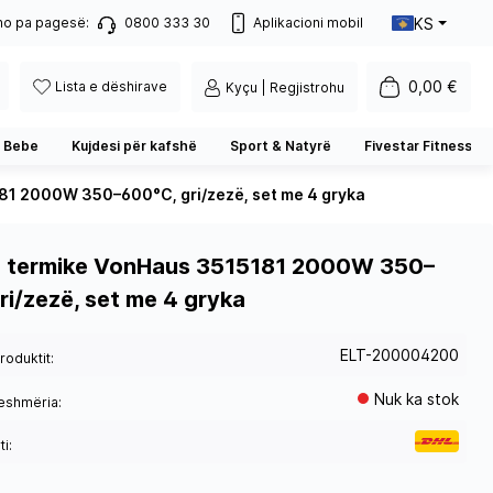
KS
no pa pagesë:
0800 333 30
Aplikacioni mobil
0,00 €
Lista e dëshirave
Kyçu | Regjistrohu
 Bebe
Kujdesi për kafshë
Sport & Natyrë
Fivestar Fitness
81 2000W 350–600°C, gri/zezë, set me 4 gryka
ë termike VonHaus 3515181 2000W 350–
ri/zezë, set me 4 gryka
ELT-200004200
roduktit:
Nuk ka stok
eshmëria:
i: