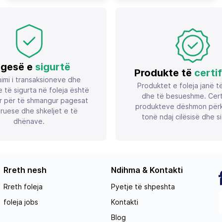
verdhë/zi
gesë e
sigurtë
Produkte të
certi
imi i transaksioneve dhe
Produktet e foleja janë t
 të sigurta në foleja është
dhe të besueshme. Certif
r për të shmangur pagesat
produkteve dëshmon përk
ruese dhe shkeljet e të
tonë ndaj cilësisë dhe si
dhënave.
Rreth nesh
Ndihma & Kontakti
Rreth foleja
Pyetje të shpeshta
foleja jobs
Kontakti
Blog