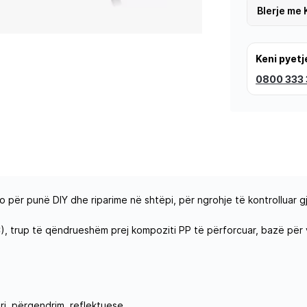
Blerje me 
Keni pyetj
0800 333
për punë DIY dhe riparime në shtëpi, për ngrohje të kontrolluar gja
 trup të qëndrueshëm prej kompoziti PP të përforcuar, bazë për v
jri, përqendrim, reflektuese