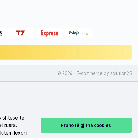
© 2026 - E-commerce by
solution25
s shtesë të
lizuara.
Prano të gjitha cookies
lutem lexoni