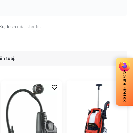
jdesin ndaj klientit.
ën tuaj.
-5% me Firefox