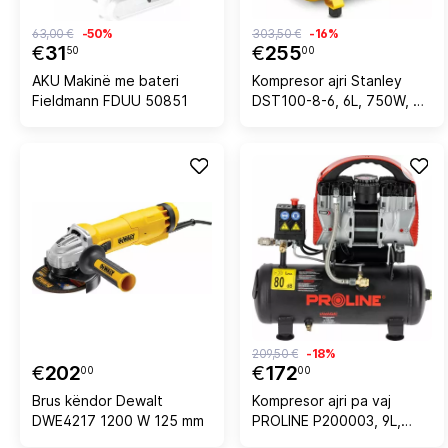
63,00 €
-50%
303,50 €
-16%
€
31
€
255
50
00
AKU Makinë me bateri
Kompresor ajri Stanley
Fieldmann FDUU 50851
DST100-8-6, 6L, 750W, 8
Bar, 230V, me zhurmë të
ulët, verdhë/zi
209,50 €
-18%
€
202
€
172
00
00
Brus këndor Dewalt
Kompresor ajri pa vaj
DWE4217 1200 W 125 mm
PROLINE P200003, 9L,
750W/1HP, 8 bar, 167