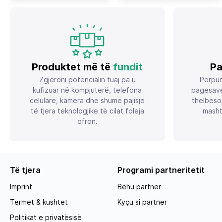
L/min, kuqe/zezë
Produktet më të
fundit
Pa
Zgjeroni potencialin tuaj pa u
Përpun
kufizuar në kompjuterë, telefona
pagesave
celularë, kamera dhe shumë pajisje
thelbëso
të tjera teknologjike të cilat foleja
masht
ofron.
Të tjera
Programi partneritetit
Imprint
Bëhu partner
Termet & kushtet
Kyçu si partner
Politikat e privatësisë