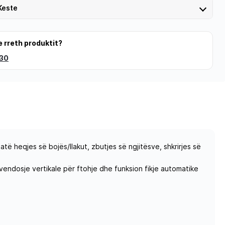
Keste
e rreth produktit?
 30
të heqjes së bojës/llakut, zbutjes së ngjitësve, shkrirjes së
endosje vertikale për ftohje dhe funksion fikje automatike