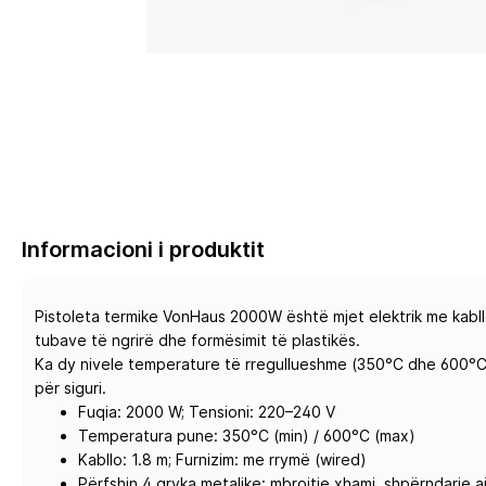
Informacioni i produktit
Pistoleta termike VonHaus 2000W është mjet elektrik me kabllo 
tubave të ngrirë dhe formësimit të plastikës.
Ka dy nivele temperature të rregullueshme (350°C dhe 600°C),
për siguri.
Fuqia: 2000 W; Tensioni: 220–240 V
Temperatura pune: 350°C (min) / 600°C (max)
Kabllo: 1.8 m; Furnizim: me rrymë (wired)
Përfshin 4 gryka metalike: mbrojtje xhami, shpërndarje a