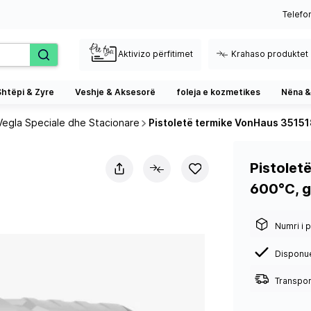
Telefo
Aktivizo përfitimet
Krahaso produktet
Shtëpi & Zyre
Veshje & Aksesorë
foleja e kozmetikes
Nëna &
Vegla Speciale dhe Stacionare
Pistoletë termike VonHaus 35151
Pistolet
600°C, g
Numri i p
Disponu
Transport