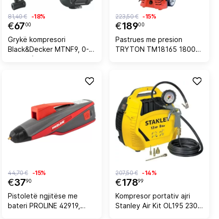
81,40 €
-18%
223,50 €
-15%
€
67
€
189
00
00
Grykë kompresori
Pastrues me presion
Black&Decker MTNF9, 0-
TRYTON TM18165 1800W
80 PSI (5.5 bar), për vegël
110-165 bar, i kuq/zi
multifunksionale
MT143K/MT350K, e zezë
44,70 €
-15%
207,50 €
-14%
€
37
€
178
90
99
Pistoletë ngjitëse me
Kompresor portativ ajri
bateri PROLINE 42919,
Stanley Air Kit OL195 230V
10W 3.6V USB, për
1.1kW 8 bar, i verdhë/zi,