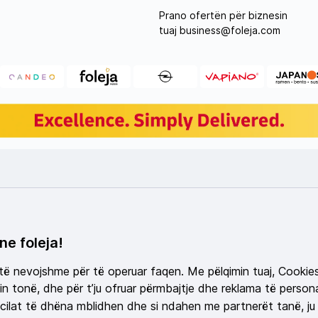
Prano ofertën për biznesin
tuaj
business@foleja.com
ne foleja!
 të nevojshme për të operuar faqen. Me pëlqimin tuaj, Cookie
n tonë, dhe për t’ju ofruar përmbajtje dhe reklama të persona
ilat të dhëna mblidhen dhe si ndahen me partnerët tanë, ju 