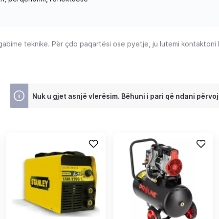
ime teknike. Për çdo paqartësi ose pyetje, ju lutemi kontaktoni Ku
Nuk u gjet asnjë vlerësim. Bëhuni i pari që ndani përvoj