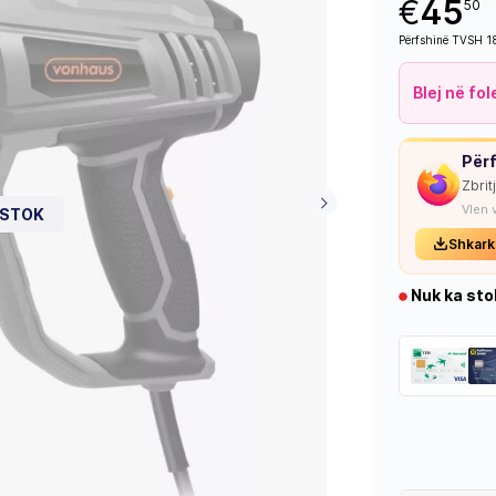
€
45
50
Përfshinë TVSH 
Blej në fo
Përf
Zbrit
Vlen 
 STOK
Shkark
Nuk ka sto