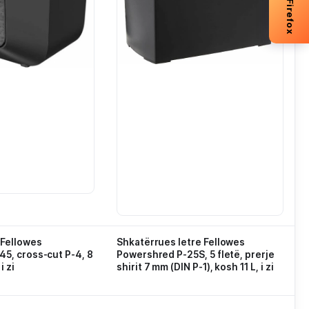
 Fellowes
Shkatërrues letre Fellowes
5, cross-cut P-4, 8
Powershred P-25S, 5 fletë, prerje
i zi
shirit 7 mm (DIN P-1), kosh 11 L, i zi