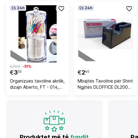
24h
24h
6,70 €
-51%
€
3
€
2
30
40
Organizues tavoline akrilik,
Mbajtës Tavoline për Shirit
dizajn Aberto, FT - 014,
Ngjitës DLOFFICE DL20071
transparent, 7x7x19cm
– i Zi
Produktet më të
fundit
Pa