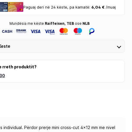
Paguaj deri në 24 këste, pa kamatë:
6,04 €
/muaj
Mundësia me këste
Raiffeisen, TEB
ose
NLB
Keste
e rreth produktit?
 30
individual. Përdor prerje mini cross-cut 4×12 mm me nivel