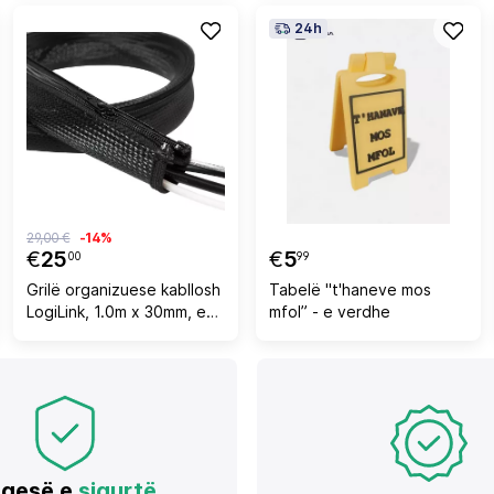
24h
29,00 €
-14%
€
25
€
5
00
99
Grilë organizuese kabllosh
Tabelë "t'haneve mos
LogiLink, 1.0m x 30mm, e
mfol” - e verdhe
zezë
gesë e
sigurtë