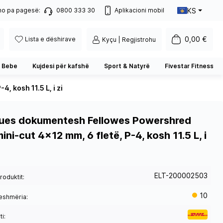
KS
no pa pagesë:
0800 333 30
Aplikacioni mobil
0,00 €
Lista e dëshirave
Kyçu | Regjistrohu
 Bebe
Kujdesi për kafshë
Sport & Natyrë
Fivestar Fitness
 kosh 11.5 L, i zi
ues dokumentesh Fellowes Powershred
ni-cut 4×12 mm, 6 fletë, P-4, kosh 11.5 L, i
ELT-200002503
roduktit:
10
eshmëria:
i: