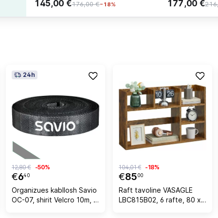
145,00 €
177,00 €
176,00 €
216
−18%
24h
12,80 €
-50%
104,01 €
-18%
€
6
€
85
40
00
Organizues kabllosh Savio
Raft tavoline VASAGLE
OC-07, shirit Velcro 10m, i
LBC815B02, 6 rafte, 80 x
zi
20 x 50 cm, rustic brown