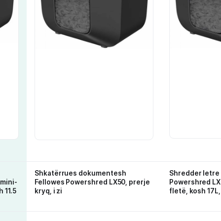
Shkatërrues dokumentesh
Shredder letre
mini-
Fellowes Powershred LX50, prerje
Powershred LX4
 11.5
kryq, i zi
fletë, kosh 17L, 