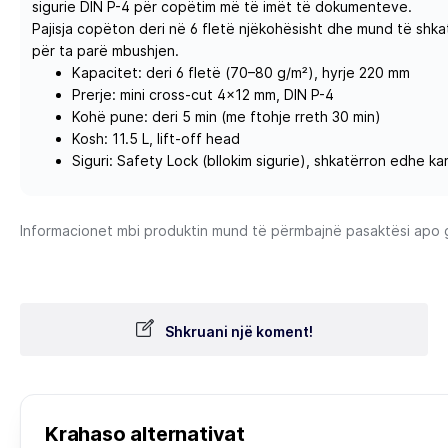
sigurie DIN P-4 për copëtim më të imët të dokumenteve.
Pajisja copëton deri në 6 fletë njëkohësisht dhe mund të shkat
për ta parë mbushjen.
Kapacitet: deri 6 fletë (70–80 g/m²), hyrje 220 mm
Prerje: mini cross-cut 4×12 mm, DIN P-4
Kohë pune: deri 5 min (me ftohje rreth 30 min)
Kosh: 11.5 L, lift-off head
Siguri: Safety Lock (bllokim sigurie), shkatërron edhe ka
Informacionet mbi produktin mund të përmbajnë pasaktësi apo gab
Shkruani një koment!
Krahaso alternativat