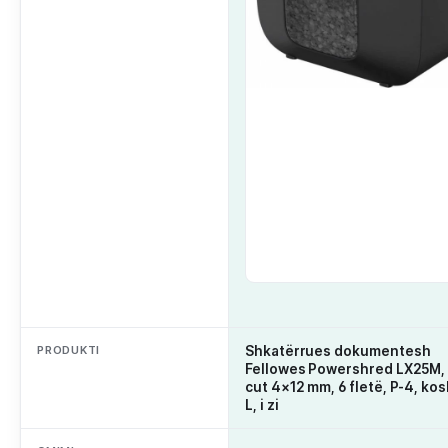
PRODUKTI
Shkatërrues dokumentesh
Fellowes Powershred LX25M, 
cut 4×12 mm, 6 fletë, P-4, kosh
L, i zi