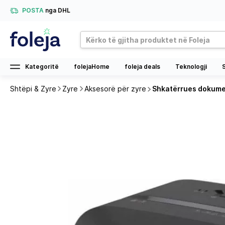
POSTA
nga DHL
Kategoritë
folejaHome
foleja deals
Teknologji
Shtëpi & Zyre
Zyre
Aksesorë për zyre
Shkatërrues dokument