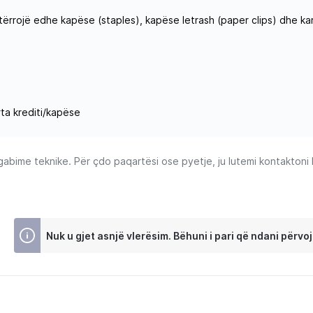
ërrojë edhe kapëse (staples), kapëse letrash (paper clips) dhe kar
rta krediti/kapëse
ime teknike. Për çdo paqartësi ose pyetje, ju lutemi kontaktoni Ku
Nuk u gjet asnjë vlerësim. Bëhuni i pari që ndani përvoj