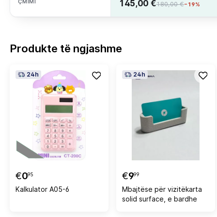
ÇMIMI
145,00 €
180,00 €
−19%
Produkte të ngjashme
24h
24h
€
0
€
9
95
99
Kalkulator A05-6
Mbajtëse për vizitëkarta
solid surface, e bardhe