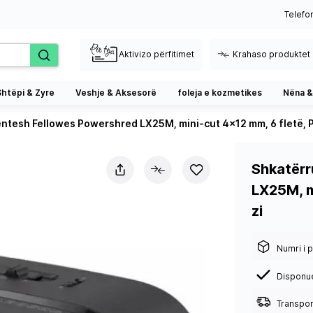
Telefo
Aktivizo përfitimet
Krahaso produktet
Shtëpi & Zyre
Veshje & Aksesorë
foleja e kozmetikes
Nëna &
esh Fellowes Powershred LX25M, mini-cut 4×12 mm, 6 fletë, P-4,
Shkatërr
LX25M, mi
zi
Numri i p
Disponu
Transport