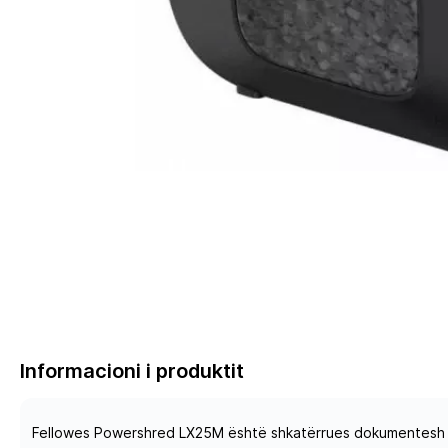
Informacioni i produktit
Fellowes Powershred LX25M është shkatërrues dokumentesh për