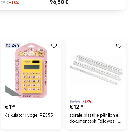
96,50 €
,49 €
−18%
24h
15,10 €
-17%
€
1
€
12
50
50
Kalkulator i vogel RZ555
spirale plastike për lidhje
dokumentesh Fellowes 10
mm, 41-55 faqe, 100