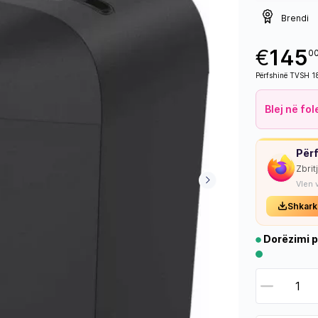
Brendi
€
145
0
Përfshinë TVSH 
Blej në fo
Përf
Zbrit
Vlen 
Shkark
Dorëzimi p