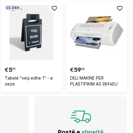
copë, e bardhë
24h
€
5
€
59
99
80
Tabelë "veq edhe 1" - e
DELI MAKINE PER
zeze
PLASTIFIKIM A3 3894EU
Postë e
shpejtë