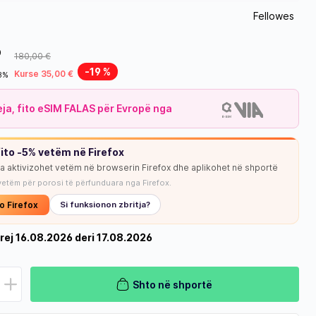
Fellowes
0
180,00 €
-19 %
Kurse 35,00 €
18%
leja, fito eSIM FALAS për Evropë nga
ito -5% vetëm në Firefox
ja aktivizohet vetëm në browserin Firefox dhe aplikohet në shportë
vetëm për porosi të përfunduara nga Firefox.
o Firefox
Si funksionon zbritja?
rej 16.08.2026 deri 17.08.2026
Shto në shportë