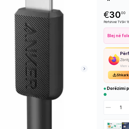
€
30
00
Përfshinë TVSH 
Blej në fo
Përf
Zbrit
Vlen 
Shkark
Dorëzimi p