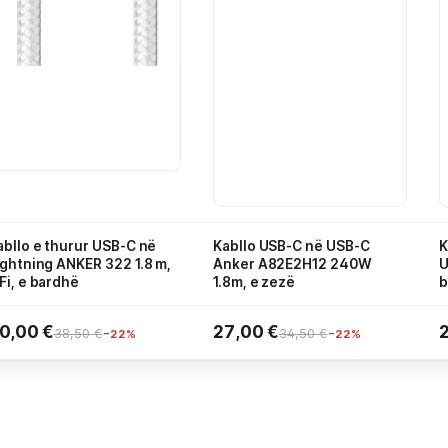
abllo e thurur USB-C në
Kabllo USB-C në USB-C
K
ightning ANKER 322 1.8 m,
Anker A82E2H12 240W
U
Fi, e bardhë
1.8m, e zezë
b
0,00 €
27,00 €
38,50 €
34,50 €
−22%
−22%