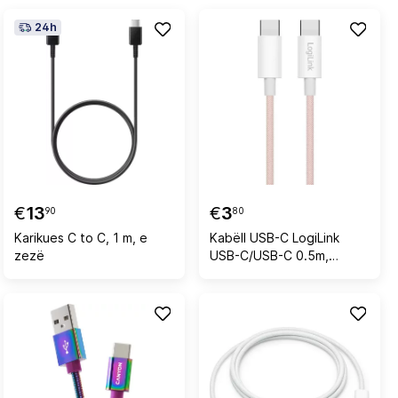
24h
€
13
€
3
90
80
Karikues C to C, 1 m, e
Kabëll USB-C LogiLink
zezë
USB-C/USB-C 0.5m,
najlon, rozë