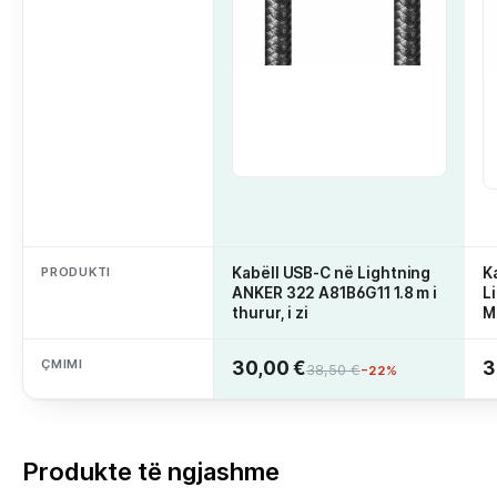
PRODUKTI
Kabëll USB-C në Lightning
K
ANKER 322 A81B6G11 1.8 m i
L
thurur, i zi
M
ÇMIMI
30,00 €
3
38,50 €
−22%
Produkte të ngjashme