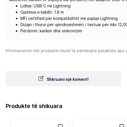
Lidhje: USB-C në Lightning
Gjatësia e kabllit: 1.8 m
MFi certified për kompatibilitet me pajisje Lightning
Dizajn i thurur për qëndrueshmëri; i testuar për mbi 12,0
Përdorim: karikim dhe sinkronizim
Informacionet mbi produktin mund të përmbajnë pasaktësi apo gab
Shkruani një koment!
Produkte të shikuara