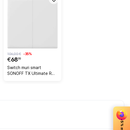
106,00 €
-35%
€
68
99
Switch muri smart
SONOFF TX Ultimate RGB
T5-2C-86, Wi‑Fi, dy-
kanal, i bardhë