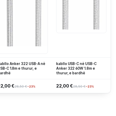
abllo Anker 322 USB-A në
kabllo USB-C në USB-C
SB-C 1.8m e thurur, e
Anker 322 60W 1.8m e
ardhë
thurur, e bardhë
22,00 €
22,00 €
28,50 €
28,50 €
−23%
−23%