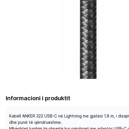
Informacioni i produktit
Kabëll ANKER 322 USB-C në Lightning me gjatësi 1.8 m, i dizajnu
dhe punë të qëndrueshme.
Mbështet karikim të shpejtë kur përdoret me adaptor USB-C 