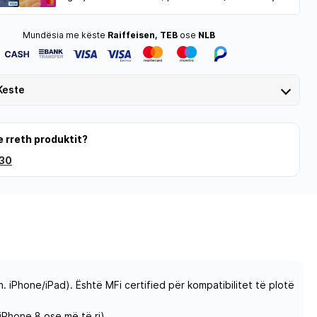
Mundësia me këste
Raiffeisen, TEB
ose
NLB
Keste
e rreth produktit?
 30
h. iPhone/iPad). Është MFi certified për kompatibilitet të plotë
Phone 8 ose më të ri).