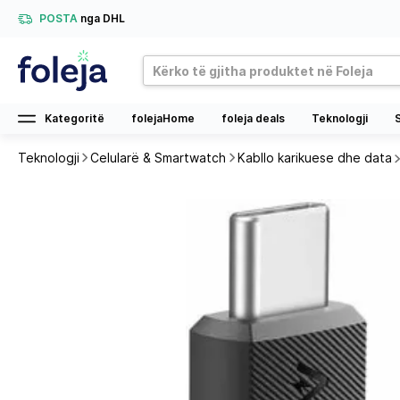
POSTA
nga DHL
Kategoritë
folejaHome
foleja deals
Teknologji
Teknologji
Celularë & Smartwatch
Kabllo karikuese dhe data