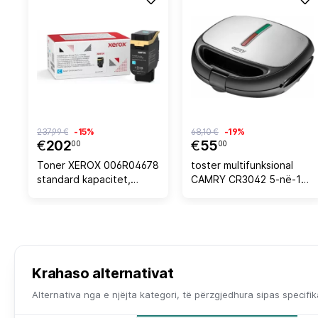
237,99 €
-15%
68,10 €
-19%
€
202
€
55
00
00
Toner XEROX 006R04678
toster multifunksional
standard kapacitet,
CAMRY CR3042 5-në-1
2,000 faqe, për
1200W, argjend/zi
C410/VersaLink C415,
cyan
Krahaso alternativat
Alternativa nga e njëjta kategori, të përzgjedhura sipas specifi