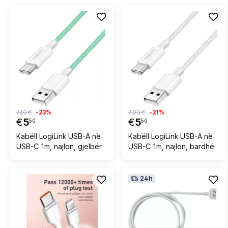
7,10 €
-23%
7,00 €
-21%
€
5
€
5
50
50
Kabëll LogiLink USB-A në
Kabëll LogiLink USB-A në
USB-C 1m, najlon, gjelbër
USB-C 1m, najlon, bardhë
24h