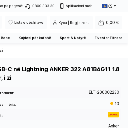
KS
no pa pagesë:
0800 333 30
Aplikacioni mobil
0,00 €
Lista e dëshirave
Kyçu | Regjistrohu
 Bebe
Kujdesi për kafshë
Sport & Natyrë
Fivestar Fitness
zi
SB-C në Lightning ANKER 322 A81B6G11 1.8
 i zi
ELT-200002230
roduktit:
10
eshmëria:
i:
Anker