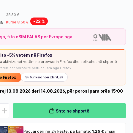
38,50 €
-22 %
Kurse 8,50 €
18%
leja, fito eSIM FALAS për Evropë nga
ito -5% vetëm në Firefox
ja aktivizohet vetëm në browserin Firefox dhe aplikohet në shportë
vetëm për porosi të përfunduara nga Firefox.
o Firefox
Si funksionon zbritja?
rej 13.08.2026 deri 14.08.2026, për porosi para orës 15:00
Shto në shportë
Paguaj deri në 24 këste, pa kamatë:
1,25 €
/muaj