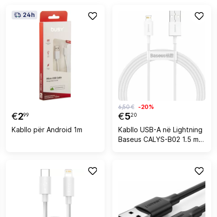
24h
6,50 €
-20%
€
2
€
5
99
20
Kabllo për Android 1m
Kabllo USB-A në Lightning
Baseus CALYS-B02 1.5 m
me karikim të shpejtë, e
bardhë