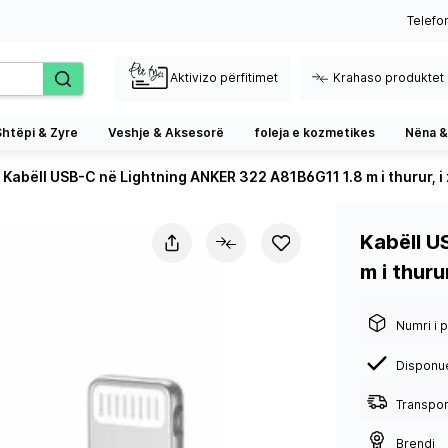
Telefo
Aktivizo përfitimet
Krahaso produktet
Shtëpi & Zyre
Veshje & Aksesorë
foleja e kozmetikes
Nëna &
Kabëll USB-C në Lightning ANKER 322 A81B6G11 1.8 m i thurur, i 
Kabëll U
m i thurur,
Numri i p
Disponu
Transport
Brendi