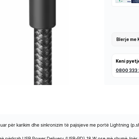
Blerje me 
Keni pyetj
0800 333
ar për karikim dhe sinkronizim të pajisjeve me portë Lightning (p.s
që përkrah USB Power Delivery (USB-PD) 18 W ose më shumë (për i