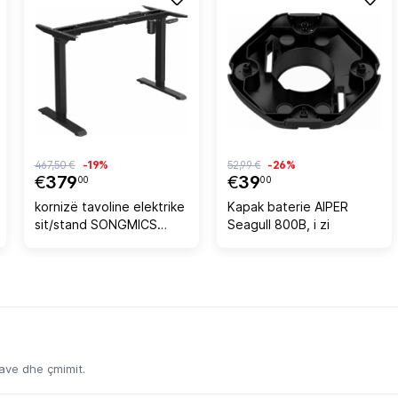
467,50 €
-19%
52,99 €
-26%
€
379
€
39
00
00
kornizë tavoline elektrike
Kapak baterie AIPER
sit/stand SONGMICS
Seagull 800B, i zi
LSD010B01V1, rregullim
lartësie 71-112 cm,
gjatësi 115-147 cm,
ngarkesë 100 kg, e zezë
kave dhe çmimit.