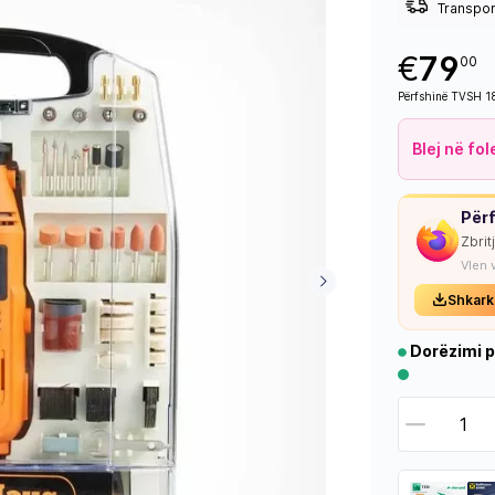
Transport
€
79
00
Përfshinë TVSH 
Blej në fo
Përf
Zbrit
Vlen 
Shkark
Dorëzimi p