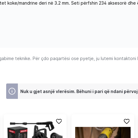
et koke/mandrine deri në 3.2 mm. Seti përfshin 234 aksesorë dhe ë
ime teknike. Për çdo paqartësi ose pyetje, ju lutemi kontaktoni Ku
Nuk u gjet asnjë vlerësim. Bëhuni i pari që ndani përvoj