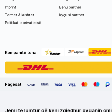
Imprint
Bëhu partner
Termet & kushtet
Kyçu si partner
Politikat e privatësisë
Kompanitë tona:
Pagesat
Jemi të lumtur që keni zgjedhur dyqanin onli