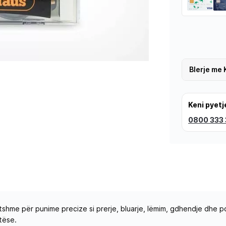
Blerje me 
Keni pyetj
0800 333
shme për punime precize si prerje, bluarje, lëmim, gdhendje dhe po
tëse.