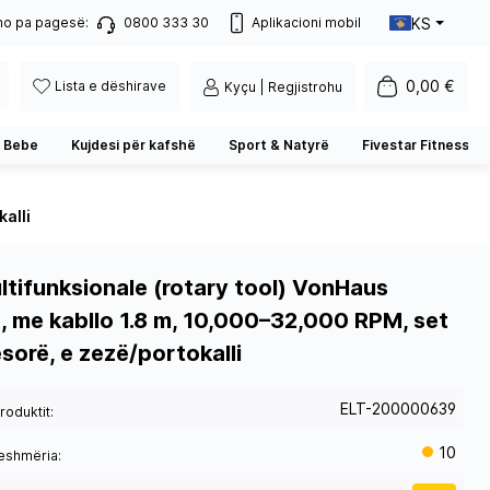
KS
no pa pagesë:
0800 333 30
Aplikacioni mobil
0,00 €
Lista e dëshirave
Kyçu | Regjistrohu
 Bebe
Kujdesi për kafshë
Sport & Natyrë
Fivestar Fitness
alli
ltifunksionale (rotary tool) VonHaus
 me kabllo 1.8 m, 10,000–32,000 RPM, set
sorë, e zezë/portokalli
ELT-200000639
roduktit:
10
eshmëria: