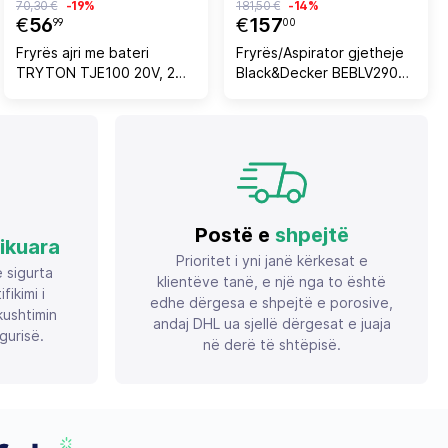
70,30 €
-19%
181,50 €
-14%
€
56
€
157
99
00
Fryrës ajri me bateri
Fryrës/Aspirator gjetheje
TRYTON TJE100 20V, 2
Black&Decker BEBLV290
shpejtësi, pa
2900 W 3-në-1 me mulçim,
bateri/karikues
çantë shpine 55 L
Postë e
shpejtë
fikuara
Prioritet i yni janë kërkesat e
ë sigurta
klientëve tanë, e një nga to është
ikimi i
edhe dërgesa e shpejtë e porosive,
ushtimin
andaj DHL ua sjellë dërgesat e juaja
gurisë.
në derë të shtëpisë.