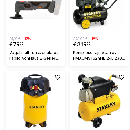
95,10 €
-17%
393,00 €
-19%
€
79
€
319
00
00
Vegël multifunksionale pa
Kompresor ajri Stanley
kabllo VonHaus E-Series
FMXCMS1524HE 24L 230V
18V, pa bateri/karikues, me
8 bar
aksesorë, e zezë/gri