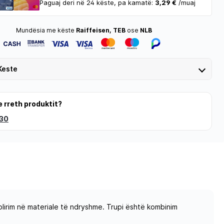
Paguaj deri në 24 këste, pa kamatë:
3,29 €
/muaj
Mundësia me këste
Raiffeisen, TEB
ose
NLB
Keste
e rreth produktit?
 30
lirim në materiale të ndryshme. Trupi është kombinim