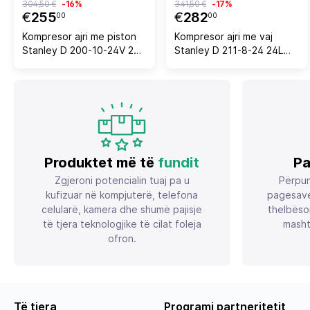
304,50 €
-16%
341,50 €
-17%
€
255
€
282
00
00
Kompresor ajri me piston
Kompresor ajri me vaj
Stanley D 200-10-24V 24L
Stanley D 211-8-24 24L
1.1kW 10 bar 230V pa vaj, i
1.5kW 230V 8 bar, i verdhë
verdhë/zi
Produktet më të
fundit
Pa
Zgjeroni potencialin tuaj pa u
Përpun
kufizuar në kompjuterë, telefona
pagesave
celularë, kamera dhe shumë pajisje
thelbëso
të tjera teknologjike të cilat foleja
masht
ofron.
Të tjera
Programi partneritetit