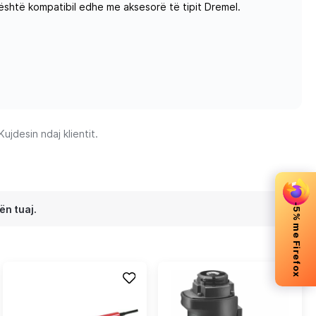
shtë kompatibil edhe me aksesorë të tipit Dremel.
jdesin ndaj klientit.
-5% me Firefox
ën tuaj.