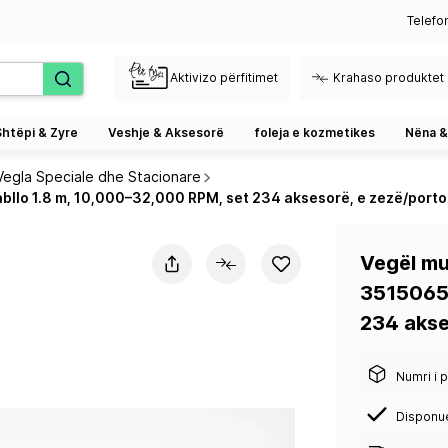
Telefo
Aktivizo përfitimet
Krahaso produktet
Shtëpi & Zyre
Veshje & Aksesorë
foleja e kozmetikes
Nëna &
Vegla Speciale dhe Stacionare
bllo 1.8 m, 10,000–32,000 RPM, set 234 aksesorë, e zezë/portok
Vegël mu
3515065,
234 akse
Numri i p
Disponu