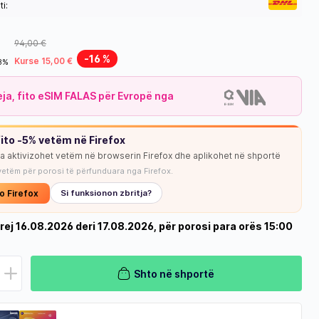
i:
94,00 €
-16 %
Kurse 15,00 €
18%
leja, fito eSIM FALAS për Evropë nga
ito -5% vetëm në Firefox
ja aktivizohet vetëm në browserin Firefox dhe aplikohet në shportë
vetëm për porosi të përfunduara nga Firefox.
o Firefox
Si funksionon zbritja?
rej 16.08.2026 deri 17.08.2026, për porosi para orës 15:00
Shto në shportë