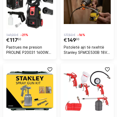
149,00 €
-21%
177,50 €
-16%
€
117
€
149
00
00
Pastrues me presion
Pistoletë ajri të nxehtë
PROLINE P20031 1600W
Stanley SFMCE530B 18V
130 bar, zi/kuqe, set
V20 510°C, pa bateri