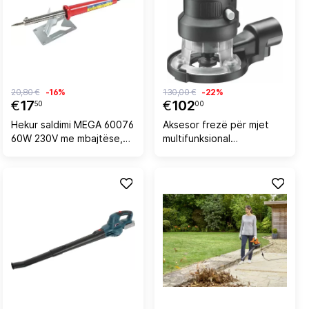
20,80 €
-16%
130,00 €
-22%
€
17
€
102
50
00
Hekur saldimi MEGA 60076
Aksesor frezë për mjet
60W 230V me mbajtëse,
multifunksional
kuqe
Black&Decker MTRT8,
kompatibil me
MT143K/MT350K, 1/4\"
(6.35 mm), e zezë, me
çelës dhe freza