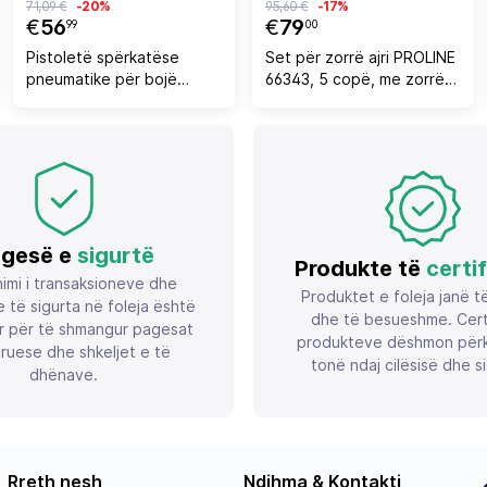
71,09 €
-20%
95,60 €
-17%
€
56
€
79
99
00
Pistoletë spërkatëse
Set për zorrë ajri PROLINE
pneumatike për bojë
66343, 5 copë, me zorrë
Stanley 160123XSTN, 1 L,
spirale PU dhe lidhësa të
4 bar, 180 l/min, set me
shpejtë
kuti
gesë e
sigurtë
Produkte të
certi
imi i transaksioneve dhe
Produktet e foleja janë t
 të sigurta në foleja është
dhe të besueshme. Certif
r për të shmangur pagesat
produkteve dëshmon përk
ruese dhe shkeljet e të
tonë ndaj cilësisë dhe si
dhënave.
Rreth nesh
Ndihma & Kontakti