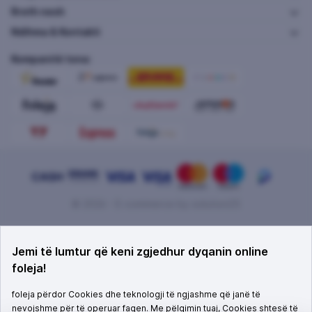
Rreth nesh
Ndihma & Kontakti
Kompanitë tona:
© 2026 - E-commerce by
solution25
Jemi të lumtur që keni zgjedhur dyqanin online
foleja!
foleja përdor Cookies dhe teknologji të ngjashme që janë të
nevojshme për të operuar faqen. Me pëlqimin tuaj, Cookies shtesë të