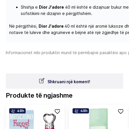
Shishja e
Dior J'adore
40 ml është e dizajnuar bukur me
sofistikimi në dizajnin e përgjithshëm.
Në përgjithësi,
Dior J'adore
40 ml është një aromë luksoze dh
notave të luleve dhe agrumeve e bëjnë atë një zgjedhje të p
Informacionet mbi produktin mund të përmbajnë pasaktësi apo gab
Shkruani një koment!
Produkte të ngjashme
48h
48h