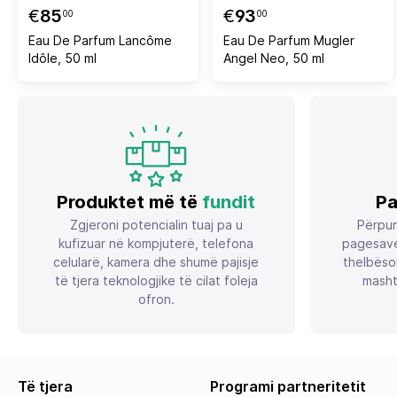
€
85
€
93
00
00
Eau De Parfum Lancôme
Eau De Parfum Mugler
Idôle, 50 ml
Angel Neo, 50 ml
Produktet më të
fundit
Pa
Zgjeroni potencialin tuaj pa u
Përpun
kufizuar në kompjuterë, telefona
pagesave
celularë, kamera dhe shumë pajisje
thelbëso
të tjera teknologjike të cilat foleja
masht
ofron.
Të tjera
Programi partneritetit