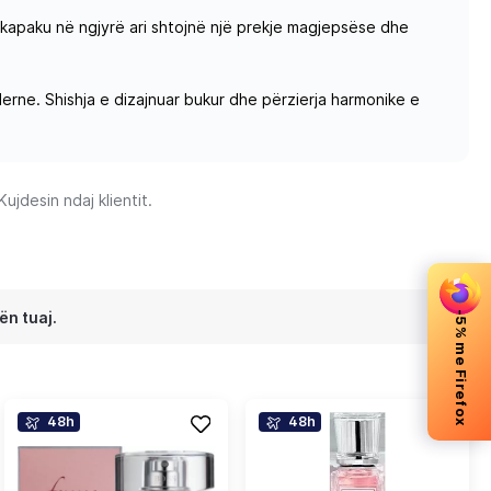
 kapaku në ngjyrë ari shtojnë një prekje magjepsëse dhe
rne. Shishja e dizajnuar bukur dhe përzierja harmonike e
jdesin ndaj klientit.
ën tuaj.
-5% me Firefox
48h
48h