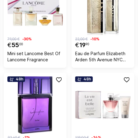
79,00 €
-30%
22,00 €
-10%
€
55
€
19
00
90
Mini set Lancome Best Of
Eau de Parfum Elizabeth
Lancome Fragrance
Arden 5th Avenue NYC
Uptown, 75ml
48h
48h
32,40 €
-7%
119,00 €
-24%