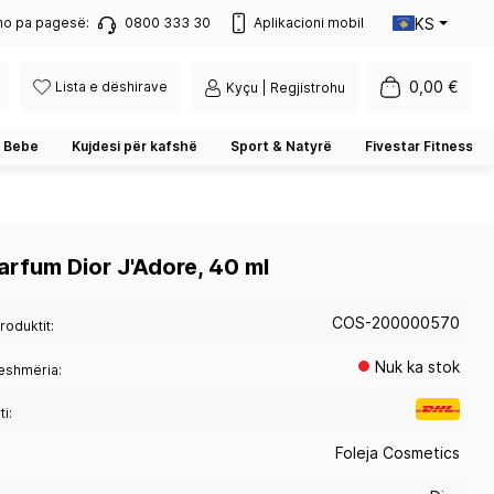
KS
no pa pagesë:
0800 333 30
Aplikacioni mobil
0,00 €
Lista e dëshirave
Kyçu | Regjistrohu
 Bebe
Kujdesi për kafshë
Sport & Natyrë
Fivestar Fitness
arfum Dior J'Adore, 40 ml
COS-200000570
roduktit:
Nuk ka stok
eshmëria:
i:
Foleja Cosmetics