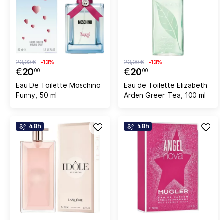
23,00 €
-13%
23,00 €
-13%
€
20
€
20
00
00
Eau De Toilette Moschino
Eau de Toilette Elizabeth
Funny, 50 ml
Arden Green Tea, 100 ml
48h
48h