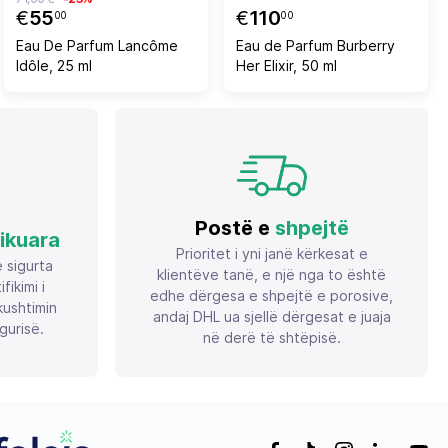
€
55
€
110
00
00
Eau De Parfum Lancôme
Eau de Parfum Burberry
Idôle, 25 ml
Her Elixir, 50 ml
Postë e
shpejtë
fikuara
Prioritet i yni janë kërkesat e
ë sigurta
klientëve tanë, e një nga to është
ikimi i
edhe dërgesa e shpejtë e porosive,
ushtimin
andaj DHL ua sjellë dërgesat e juaja
gurisë.
në derë të shtëpisë.