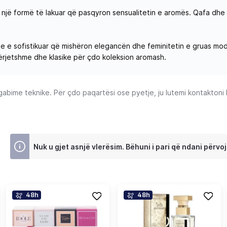
 një formë të lakuar që pasqyron sensualitetin e aromës. Qafa dhe
e e sofistikuar që mishëron elegancën dhe feminitetin e gruas mode
ërjetshme dhe klasike për çdo koleksion aromash.
ime teknike. Për çdo paqartësi ose pyetje, ju lutemi kontaktoni Ku
Nuk u gjet asnjë vlerësim. Bëhuni i pari që ndani përvoj
48h
48h