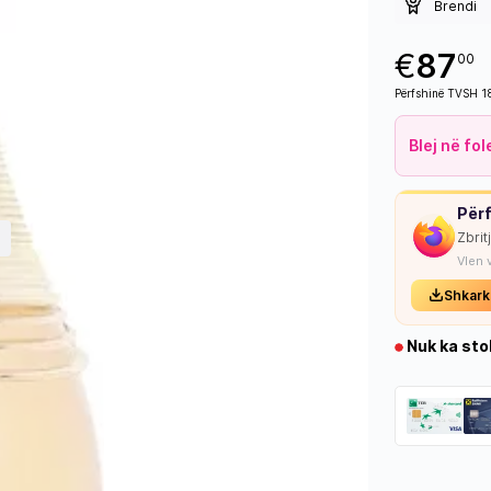
Brendi
€
87
00
Përfshinë TVSH 
Blej në fo
Përf
Zbrit
Vlen 
Shkark
Nuk ka sto