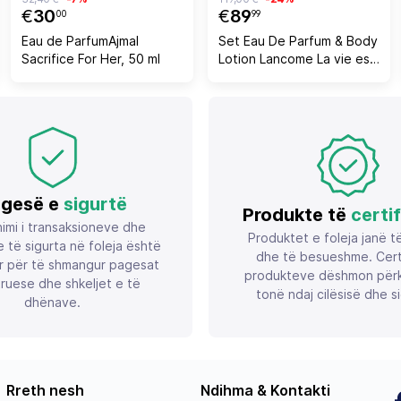
€
30
€
89
00
99
Eau de ParfumAjmal
Set Eau De Parfum & Body
Sacrifice For Her, 50 ml
Lotion Lancome La vie est
belle, 2 x 50 ml
gesë e
sigurtë
Produkte të
certi
imi i transaksioneve dhe
Produktet e foleja janë t
 të sigurta në foleja është
dhe të besueshme. Certif
r për të shmangur pagesat
produkteve dëshmon përk
ruese dhe shkeljet e të
tonë ndaj cilësisë dhe si
dhënave.
Rreth nesh
Ndihma & Kontakti