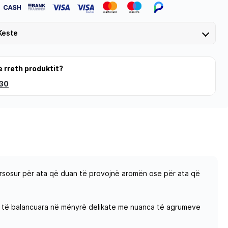
Keste
e rreth produktit?
 30
ërsosur për ata që duan të provojnë aromën ose për ata që
anë të balancuara në mënyrë delikate me nuanca të agrumeve