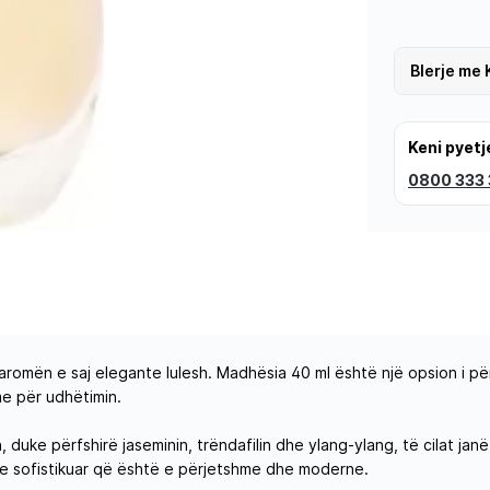
Blerje me 
Keni pyetj
0800 333
aromën e saj elegante lulesh. Madhësia 40 ml është një opsion i p
me për udhëtimin.
 duke përfshirë jaseminin, trëndafilin dhe ylang-ylang, të cilat j
e sofistikuar që është e përjetshme dhe moderne.