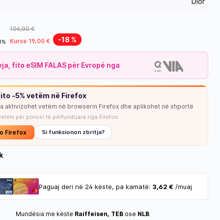
Dior
106,00 €
-18 %
Kurse 19,00 €
18%
leja, fito eSIM FALAS për Evropë nga
ito -5% vetëm në Firefox
ja aktivizohet vetëm në browserin Firefox dhe aplikohet në shportë
vetëm për porosi të përfunduara nga Firefox.
o Firefox
Si funksionon zbritja?
k
Paguaj deri në 24 këste, pa kamatë:
3,62 €
/muaj
Mundësia me këste
Raiffeisen, TEB
ose
NLB