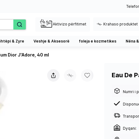
Telefo
Aktivizo përfitimet
Krahaso produktet
Shtëpi & Zyre
Veshje & Aksesorë
foleja e kozmetikes
Nëna &
um Dior J'Adore, 40 ml
Eau De P
Numri i p
Disponu
Transport
Dyqani: