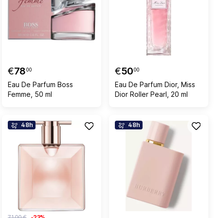
€
78
€
50
00
00
Eau De Parfum Boss
Eau De Parfum Dior, Miss
Femme, 50 ml
Dior Roller Pearl, 20 ml
48h
48h
71,00 €
-23%